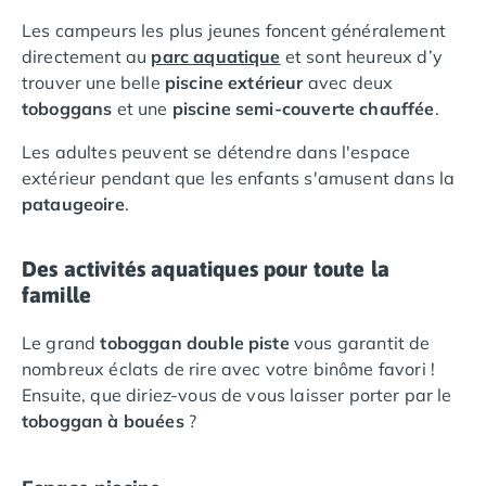
Camping Lot-et-Garonne
Les campeurs les plus jeunes foncent généralement
Camping Tarn
directement au
parc aquatique
et sont heureux d’y
Camping Nord-Pas-de-Calais
trouver une belle
piscine extérieur
avec deux
Camping Pas-de-Calais
toboggans
et une
piscine semi-couverte chauffée
.
Camping Berck
Camping Boulogne-sur-Mer
Les adultes peuvent se détendre dans l'espace
Camping Le Portel
extérieur pendant que les enfants s'amusent dans la
Camping Le Touquet
pataugeoire
.
Camping Merlimont
Camping Pays de la Loire
Des activités aquatiques pour toute la
Camping Loire-Atlantique
famille
Camping Guerande
Camping La Baule-Escoublac
Le grand
toboggan double piste
vous garantit de
Camping La Turballe
nombreux éclats de rire avec votre binôme favori !
Camping Nantes
Ensuite, que diriez-vous de vous laisser porter par le
Camping Pornic
toboggan à bouées
?
Camping Pornichet
Camping Saint Nazaire
Camping Maine-et-Loire