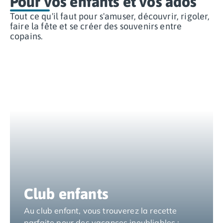
Pour vos enfants et vos ados
Camping Muravera
Tout ce qu'il faut pour s'amuser, découvrir, rigoler,
Camping Toscane
faire la fête et se créer des souvenirs entre
Camping Albinia
copains.
Camping Cecina
Camping Marina di Bibbona
Camping San Vincenzo
Camping Sarteano
Camping Vénétie
Camping Caorle
Camping Cavallino
Camping Lido di Jesolo
Camping Pacengo di Lazise
Camping Sottomarina di Chioggia
Camping Venise
Camping Portugal
Camping Algarve
Club enfants
Camping Centre Portugal
Camping Lisbonne
Au club enfant, vous trouverez la recette
Camping Nazaré
parfaite pour des vacances inoubliables :