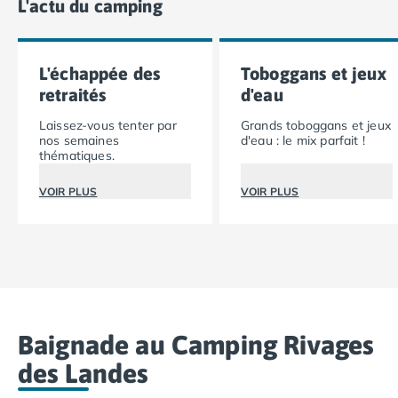
L'actu du camping
Camping Vias-Plage
Camping Pyrénées-Orientales
Camping Argelès-sur-Mer
Camping Canet-en-Roussillon
L'échappée des
Toboggans et jeux
Camping Collioure
retraités
d'eau
Camping Le Barcarès
Laissez-vous tenter par
Grands toboggans et jeux
Camping Perpignan
nos semaines
d'eau : le mix parfait !
Camping Saint-Cyprien
thématiques.
Camping Limousin
VOIR PLUS
VOIR PLUS
Camping Corrèze
Camping Lorraine
Camping Vosges
Camping Midi-Pyrénées
Camping Aveyron
Camping Millau
Camping Nant
Baignade au Camping Rivages
Camping Saint-Amans-des-Cots
des Landes
Camping Gers
Camping Lot