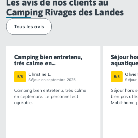
Les avis de nos clients au
Camping Rivages des Landes
Tous les avis
Camping bien entretenu,
Séjour ho
très calme en...
aquatique 
Christine L.
Olivie
5/5
5/5
Séjour en septembre 2025
Séjour
Camping bien entretenu, très calme
Séjour hors s
en septembre. Le personnel est
bien pas utili
agréable.
Mobil-home p