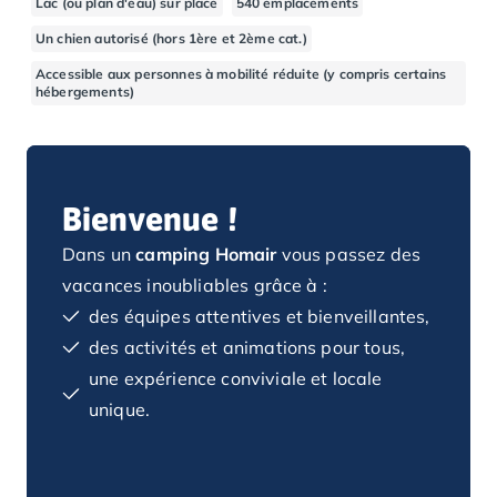
Lac (ou plan d'eau) sur place
540 emplacements
Camping Basse-Normandie
Un chien autorisé (hors 1ère et 2ème cat.)
Camping Calvados
Accessible aux personnes à mobilité réduite (y compris certains
Camping Cabourg
hébergements)
Camping Caen
Camping Honfleur
Camping Houlgate
Camping Ouistreham
Bienvenue !
Camping Manche
Camping Mont Saint Michel
Dans un
camping Homair
vous passez des
Camping Bretagne
vacances inoubliables grâce à :
Camping Côtes d'Armor
des équipes attentives et bienveillantes,
Camping Erquy
Camping Saint-Cast-le-Guildo
des activités et animations pour tous,
Camping Finistère
une expérience conviviale et locale
Camping Benodet
unique.
Camping Brest
Camping Carantec
Camping Concarneau