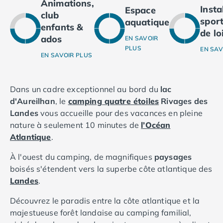
Animations,
Camping Ardennes
Inst
Espace
club
Camping Corse
sport
aquatique
enfants &
Camping Corse-du-Sud
de lo
ados
EN SAVOIR
Camping Bonifacio
PLUS
EN SAV
Camping Porto Vecchio
EN SAVOIR PLUS
Camping Haute-Corse
Camping Ghisonaccia
Dans un cadre exceptionnel au bord du
lac
Camping Saint-Florent
d'Aureilhan
, le
camping quatre étoiles
Rivages des
Camping Franche-Comté
Landes
vous accueille pour des vacances en pleine
Camping Doubs
nature à seulement 10 minutes de
l’Océan
Camping Jura
Atlantique
.
Camping Clairvaux-les-Lacs
Camping Haute-Normandie
À l'ouest du camping, de magnifiques
paysages
Camping Eure
boisés s'étendent vers la superbe côte atlantique des
Camping Ile-de-France
Landes
.
Camping Essonne
Camping Seine-et-Marne
Découvrez le paradis entre la côte atlantique et la
Camping Val d'Oise
majestueuse forêt landaise au camping familial,
Camping Val-de-Marne