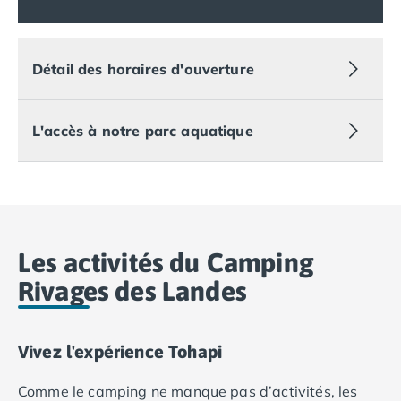
Camping Royan
Camping Saint-Georges-de-Didonne
Camping Saint-Palais-sur-Mer
Détail des horaires d'ouverture
Camping Provence-Alpes-Côte d'Azur
Camping Alpes-de-Haute-Provence
Camping Castellane
L'accès à notre parc aquatique
Camping Gréoux les Bains
Camping Alpes-Maritimes
Camping Antibes
Camping Cagnes-sur-Mer
Camping Nice
Camping Bouches du Rhône
Les activités du Camping
Camping Aix-en-Provence
Rivages des Landes
Camping Arles
Camping Cassis
Camping La Ciotat
Camping La Roque-d'Anthéron
Vivez l'expérience Tohapi
Camping Marseille
Comme le camping ne manque pas d’activités, les
Camping Martigues