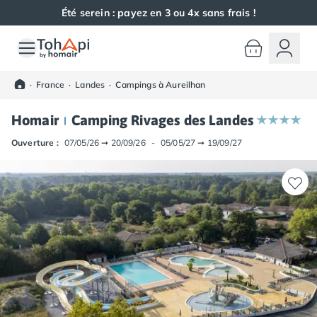
Été serein : payez en 3 ou 4x sans frais !
Toutes nos destinations
Camping France
·
France
·
Landes
·
Campings à Aureilhan
Camping Alsace
Camping Bas-Rhin
Homair
Camping Rivages des Landes
Camping Haut-Rhin
Camping Colmar
Ouverture :
07/05/26
➞
20/09/26
-
05/05/27
➞
19/09/27
Camping Mulhouse
Camping Munster
Camping Aquitaine
Camping Dordogne
Camping Carsac-Aillac
Camping Les Eyzies-de-Tayac-Sireuil
Camping Sarlat
Camping Gironde
Camping Bordeaux
Camping Carcans