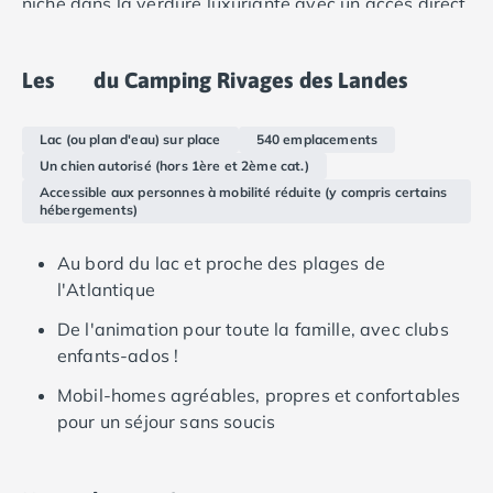
niché dans la verdure luxuriante avec un accès direct
Camping Languedoc-Roussillon
au Lac d'Aureilhan. Une escapade inoubliable vous
Camping Aude
attend entre détente au bord de l'eau et aventures
Camping Gruissan
Les
du Camping Rivages des Landes
en pleine nature !
Camping Narbonne-Plage
La conception exemplaire du camping permet d'y
Camping Sigean
Lac (ou plan d'eau) sur place
540 emplacements
bénéficier d’emplacements bien ombragés qui
Camping Gard
Un chien autorisé (hors 1ère et 2ème cat.)
abritent des mobil-homes modernes et spacieux. Les
Camping Aigues-Mortes
Accessible aux personnes à mobilité réduite (y compris certains
hébergements, dont certains sont climatisés, se
Camping Grau-du-Roi
hébergements)
caractérisent par des équipements pratiques, des
Camping Nîmes
espaces de vie confortables et de grandes terrasses.
Camping Hérault
Au bord du lac et proche des plages de
Camping Agde
l'Atlantique
Camping Béziers
De l'animation pour toute la famille, avec clubs
Camping La Grande Motte
enfants-ados !
Camping Marseillan-Plage
Camping Montpellier
Mobil-homes agréables, propres et confortables
Camping Palavas-les-Flots
pour un séjour sans soucis
Camping Sète
Camping Valras-Plage