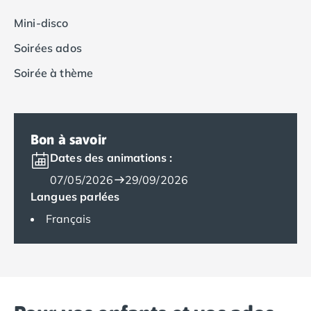
Camping Tarragone
Camping Italie
Mini-disco
Camping Abruzzes
Soirées ados
Camping Emilie Romagne
Camping Bologne
Soirée à thème
Camping Cesenatico
Camping Lido Di Spina
Camping Ravenne
Camping Riccione
Bon à savoir
Camping Rimini
Dates des animations :
Camping Frioul-Vénétie Julienne
07/05/2026
29/09/2026
Camping Latium
Langues parlées
Camping Rome
Français
Camping Lombardie
Camping Piémont
Camping Pouilles
Camping Gallipoli
Camping Sardaigne
Camping Alghero