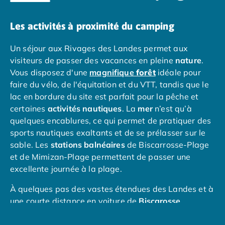
Camping en bord de mer Calvados
Camping en bord de mer Corse
Les activités à proximité du camping
Camping en bord de mer Espagne
Camping en bord de mer France
Un séjour aux Rivages des Landes permet aux
Camping en bord de mer Gironde
visiteurs de passer des vacances en pleine
nature
.
Camping en bord de mer Italie
Vous disposez d'une
magnifique
forêt
idéale pour
Camping en bord de mer Les Landes
faire du vélo, de l'équitation et du VTT, tandis que le
Camping en bord de mer Portugal
lac en bordure du site est parfait pour la pêche et
Camping en bord de mer Sardaigne
certaines
activités nautiques
. La
mer
n’est qu’à
Camping en bord de mer Var
quelques encablures, ce qui permet de pratiquer des
Camping en bord de mer Vendée
sports nautiques exaltants et de se prélasser sur le
Camping Les Alpes
sable. Les
stations balnéaires
de Biscarrosse-Plage
Camping Méditerranée
et de Mimizan-Plage permettent de passer une
Camping Savoie
excellente journée à la plage.
Camping Sud Ouest
À quelques pas des vastes étendues des Landes et à
Offres spéciales
une courte distance en voiture de
Biscarosse
,
Bons plans du moment
/promotions/
Bordeaux
et
Arcachon
, vous découvrirez un paradis
Avantages & autres promotions