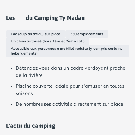
spacieux, d'une terrasse ensoleillée et d'appareils
Camping Languedoc-Roussillon
électroménagers pratiques, notre gamme de mobile
Camping Aude
Les
du Camping Ty Nadan
homes modernes convient aux visiteurs qui
Camping Gruissan
souhaitent s'évader en plein air tout en bénéficiant
Camping Narbonne-Plage
Lac (ou plan d'eau) sur place
350 emplacements
du confort de la maison.
Camping Sigean
Un chien autorisé (hors 1ère et 2ème cat.)
Camping Gard
Accessible aux personnes à mobilité réduite (y compris certains
Camping Aigues-Mortes
hébergements)
Camping Grau-du-Roi
Camping Nîmes
Détendez vous dans un cadre verdoyant proche
Camping Hérault
de la rivière
Camping Agde
Piscine couverte idéale pour s'amuser en toutes
Camping Béziers
saisons
Camping La Grande Motte
Camping Marseillan-Plage
De nombreuses activités directement sur place
Camping Montpellier
Camping Palavas-les-Flots
Camping Sète
L'actu du camping
Camping Valras-Plage