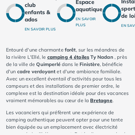
Inst
Espace
Camping Ardennes
club
sport
aquatique
Camping Corse
enfants &
de lo
Camping Corse-du-Sud
ados
EN SAVOIR
PLUS
Camping Bonifacio
EN SAV
EN SAVOIR PLUS
Camping Porto Vecchio
Camping Haute-Corse
Camping Ghisonaccia
Entouré d'une charmante
forêt
, sur les méandres de
Camping Saint-Florent
la rivière L'Ellé, le
camping 4 étoiles
Ty Nadan
, près
Camping Franche-Comté
de la ville de
Quimperlé
dans le
Finistère
, bénéficie
Camping Doubs
d'un
cadre verdoyant
et d'une ambiance familiale.
Camping Jura
Avec un excellent éventail d'activités pour tous les
Camping Clairvaux-les-Lacs
campeurs et des installations de premier ordre, le
Camping Haute-Normandie
complexe est la destination idéale pour des vacances
Camping Eure
vraiment mémorables au cœur de la
Bretagne
.
Camping Ile-de-France
Les vacanciers qui préfèrent une expérience de
Camping Essonne
camping authentique peuvent opter pour une tente
Camping Seine-et-Marne
bien équipée ou un emplacement avec électricité
Camping Val d'Oise
comme choix d'hébergement. Dotée d'espaces de vie
Camping Val-de-Marne