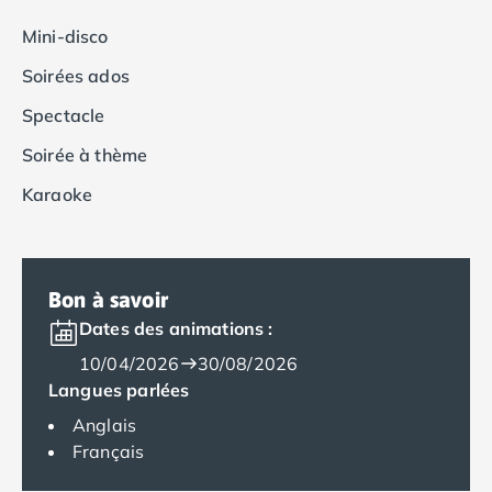
Camping Tarragone
Camping Italie
Mini-disco
Camping Abruzzes
Soirées ados
Camping Emilie Romagne
Camping Bologne
Spectacle
Camping Cesenatico
Soirée à thème
Camping Lido Di Spina
Camping Ravenne
Karaoke
Camping Riccione
Camping Rimini
Camping Frioul-Vénétie Julienne
Camping Latium
Bon à savoir
Camping Rome
Dates des animations :
Camping Lombardie
10/04/2026
30/08/2026
Camping Piémont
Langues parlées
Camping Pouilles
Anglais
Camping Gallipoli
Français
Camping Sardaigne
Camping Alghero