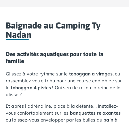
Camping Lot-et-Garonne
Camping Tarn
Camping Nord-Pas-de-Calais
Baignade au Camping Ty
Camping Pas-de-Calais
Camping Berck
Nadan
Camping Boulogne-sur-Mer
Camping Le Portel
Camping Le Touquet
Des activités aquatiques pour toute la
Camping Merlimont
famille
Camping Pays de la Loire
Camping Loire-Atlantique
Glissez à votre rythme sur le
toboggan à virages
, ou
Camping Guerande
rassemblez votre tribu pour une course endiablée sur
Camping La Baule-Escoublac
le
toboggan 4 pistes
! Qui sera le roi ou la reine de la
Camping La Turballe
glisse ?
Camping Nantes
Et après l’adrénaline, place à la détente... Installez-
Camping Pornic
vous confortablement sur les
banquettes relaxantes
Camping Pornichet
ou laissez-vous envelopper par les bulles du
bain à
Camping Saint Nazaire
remous
.
Camping Maine-et-Loire