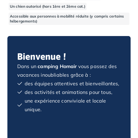
Camping Basse-Normandie
Un chien autorisé (hors 1ère et 2ème cat.)
Camping Calvados
Accessible aux personnes à mobilité réduite (y compris certains
Camping Cabourg
hébergements)
Camping Caen
Camping Honfleur
Camping Houlgate
Camping Ouistreham
Bienvenue !
Camping Manche
Camping Mont Saint Michel
Dans un
camping Homair
vous passez des
Camping Bretagne
vacances inoubliables grâce à :
Camping Côtes d'Armor
des équipes attentives et bienveillantes,
Camping Erquy
des activités et animations pour tous,
Camping Saint-Cast-le-Guildo
une expérience conviviale et locale
Camping Finistère
unique.
Camping Benodet
Camping Brest
Camping Carantec
Camping Concarneau