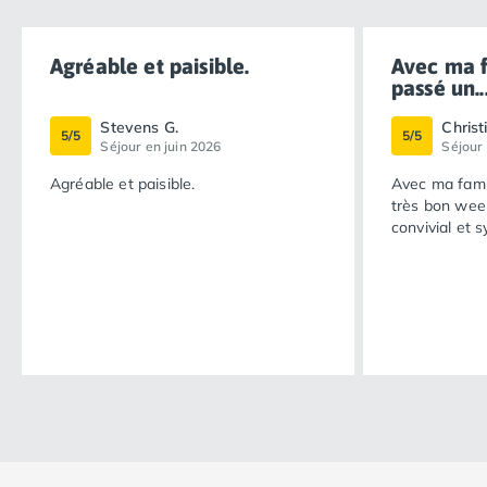
Agréable et paisible.
Avec ma f
passé un..
Stevens G.
Christ
5/5
5/5
Séjour en juin 2026
Séjour
Agréable et paisible.
Avec ma famille nous avons p
très bon week-end c'était très