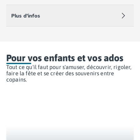
Camping Muravera
Camping Toscane
Plus d'infos
Camping Albinia
Camping Cecina
Camping Marina di Bibbona
Camping San Vincenzo
Camping Sarteano
Pour vos enfants et vos ados
Camping Vénétie
Camping Caorle
Tout ce qu'il faut pour s'amuser, découvrir, rigoler,
Camping Cavallino
faire la fête et se créer des souvenirs entre
copains.
Camping Lido di Jesolo
Camping Pacengo di Lazise
Camping Sottomarina di Chioggia
Camping Venise
Camping Portugal
Camping Algarve
Camping Centre Portugal
Camping Lisbonne
Camping Nazaré