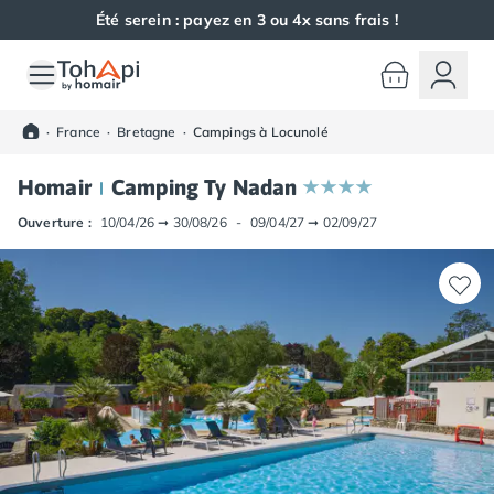
Été serein : payez en 3 ou 4x sans frais !
Toutes nos destinations
Camping France
·
France
·
Bretagne
·
Campings à Locunolé
Camping Alsace
Camping Bas-Rhin
Homair
Camping Ty Nadan
Camping Haut-Rhin
Camping Colmar
Ouverture :
10/04/26
➞
30/08/26
-
09/04/27
➞
02/09/27
Camping Mulhouse
Camping Munster
Camping Aquitaine
Camping Dordogne
Camping Carsac-Aillac
Camping Les Eyzies-de-Tayac-Sireuil
Camping Sarlat
Camping Gironde
Camping Bordeaux
Camping Carcans