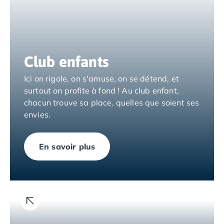
Camping Nord Portugal
Camping Porto
Camping Croatie
Camping Comté de Zadar
Club enfants
Camping Dalmatie
Camping Istrie
Ici on rigole, on s'amuse, on se détend, et
Camping Porec
surtout on profite à fond ! Au club enfant,
Camping Pula
chacun trouve sa place, quelles que soient ses
Camping Rovinj
envies.
Camping Kvarner
Autres destinations
Camping Suisse
En savoir plus
Camping Belgique
Camping Pays-Bas
Camping Brabant-Septentrional
Camping Frise
Camping Hollande-Méridionale
Camping Limbourg