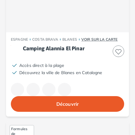
Camping Plouescat
Camping Quimper
Camping Roscoff
Camping Ille-et-Vilaine
Camping Cancale
ESPAGNE
COSTA BRAVA
BLANES
VOIR SUR LA CARTE
Camping Dinard
Camping Alannia El Pinar
Camping Saint-Malo
Camping Morbihan
Camping Auray
Accès direct à la plage
Camping Carnac
Découvrez la ville de Blanes en Catalogne
Camping La Trinité sur Mer
Camping Locmariaquer
Camping Penestin
Camping Quiberon
Découvrir
Camping Sarzeau
Camping Vannes
Camping Champagne-Ardenne
Camping Ardennes
Formules
de