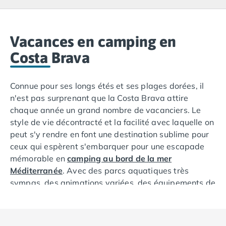
Camping Lacanau
Camping Soulac sur Mer
Camping Vendays-Montalivet
Camping Les Landes
Vacances en camping en
Camping Biscarrosse
Costa Brava
Camping Capbreton
Camping Hossegor
Connue pour ses longs étés et ses plages dorées, il
Camping Messanges
n'est pas surprenant que la Costa Brava attire
Camping Moliets et Maa
chaque année un grand nombre de vacanciers. Le
Camping Sanguinet
style de vie décontracté et la facilité avec laquelle on
Camping Seignosse
peut s'y rendre en font une destination sublime pour
Camping Vieux Boucau les Bains
ceux qui espèrent s'embarquer pour une escapade
Camping Pyrénées Atlantiques
mémorable en
camping au bord de la mer
Camping Bayonne
Méditerranée
. Avec des parcs aquatiques très
Camping Biarritz
sympas, des animations variées, des équipements de
Camping Bidart
haute qualité et des accès privilégiés à la plage, nos
Camping Hendaye
campings en Costa Brava sont parfaits pour des
Camping Saint Jean de Luz
vacances ensoleillées avec toute la famille. En
Camping Basse-Normandie