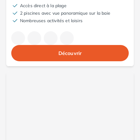
Camping Cantabria
Accès direct à la plage
Camping Catalogne
2 piscines avec vue panoramique sur la baie
Camping Costa Brava
Nombreuses activités et loisirs
Camping Barcelone
Camping Blanes
Camping Cadaques
Camping Calonge
Découvrir
Camping Empuriabrava
Camping Lloret De Mar
Camping Palamos
Camping Pals
Camping Platja d'Aro
Camping Tossa de Mar
Camping Costa Dorada
Camping Cambrils
Camping Creixell
Camping Salou
Camping Tarragone
Camping Italie