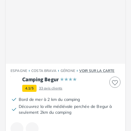
Camping Saint-Palais-sur-Mer
Camping Provence-Alpes-Côte d'Azur
Camping Alpes-de-Haute-Provence
Camping Castellane
Camping Gréoux les Bains
Camping Alpes-Maritimes
Camping Antibes
Camping Cagnes-sur-Mer
Camping Nice
Camping Bouches du Rhône
ESPAGNE
COSTA BRAVA
GÉRONE
VOIR SUR LA CARTE
Camping Aix-en-Provence
Camping Begur
Camping Arles
4.1/5
33
avis clients
Camping Cassis
Camping La Ciotat
Bord de mer à 2 km du camping
Camping La Roque-d'Anthéron
Découvrez la ville médiévale perchée de Begur à
Camping Marseille
seulement 2km du camping
Camping Martigues
Camping Var