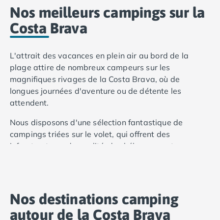
Nos meilleurs campings sur la
Costa Brava
L'attrait des vacances en plein air au bord de la
plage attire de nombreux campeurs sur les
magnifiques rivages de la Costa Brava, où de
longues journées d'aventure ou de détente les
attendent.
Nous disposons d'une sélection fantastique de
campings triées sur le volet, qui offrent des
infrastructures de qualité, des hébergements
confortables, des divertissements plaisants et des
emplacements exceptionnels. Bien que nous
disposons d'un large éventail de campings, les
campings de Neptuno, de
Castell Montgri
, Cala
Nos destinations camping
Llevado,
Kings
et
Interpals Eco Resort
figurent parmi
autour de la Costa Brava
nos campings les plus populaires.