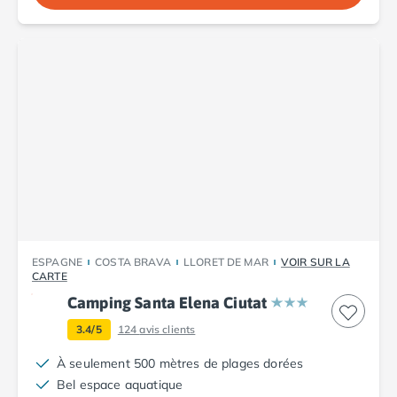
Camping Porto
Camping Croatie
Camping Comté de Zadar
Camping Dalmatie
Camping Istrie
Camping Porec
Camping Pula
Camping Rovinj
Camping Kvarner
Autres destinations
Camping Suisse
Camping Belgique
ESPAGNE
COSTA BRAVA
LLORET DE MAR
VOIR SUR LA
Camping Pays-Bas
CARTE
Camping Brabant-Septentrional
Camping Santa Elena Ciutat
Camping Frise
Camping Hollande-Méridionale
3.4/5
124
avis clients
Camping Limbourg
À seulement 500 mètres de plages dorées
Camping Overijssel
Bel espace aquatique
Camping Zélande