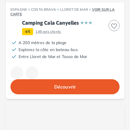
Camping Abruzzes
ESPAGNE
COSTA BRAVA
LLORET DE MAR
VOIR SUR LA
Camping Emilie Romagne
CARTE
Camping Bologne
Camping Cala Canyelles
Camping Cesenatico
4/5
148
avis clients
Camping Lido Di Spina
Camping Ravenne
A 200 mètres de la plage
Camping Riccione
Explorez la côte en bateau-bus
Camping Rimini
Entre Lloret de Mar et Tossa de Mar
Camping Frioul-Vénétie Julienne
Camping Latium
Camping Rome
Camping Lombardie
Découvrir
Camping Piémont
Camping Pouilles
Camping Gallipoli
Camping Sardaigne
Camping Alghero
Camping Muravera