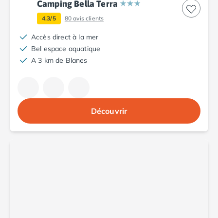
Camping avec spa, espace bien-être
Camping Bella Terra
Camping bord de mer
4.3/5
80
avis clients
Camping Bord de Rivière
Camping en bord de lac
Accès direct à la mer
Camping Tohapi agréés VACAF
Bel espace aquatique
Par destination
A 3 km de Blanes
Camping 4 étoiles Les Landes
Camping 5 étoiles Bretagne
Camping 5 étoiles Vendée
Camping Atlantique
Découvrir
Camping avec parc aquatique Ardèche
Camping avec parc aquatique Bretagne
Camping avec parc aquatique Dordogne
Camping avec parc aquatique Espagne
Camping avec parc aquatique Les Landes
Camping avec piscine Annecy
Camping en bord de mer Aquitaine
Camping en bord de mer Bretagne
Camping en bord de mer Calvados