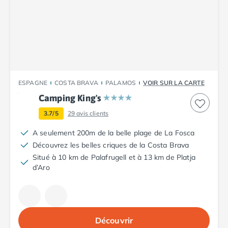
Camping Toscane
Camping Albinia
Camping Cecina
Camping Marina di Bibbona
Camping San Vincenzo
Camping Sarteano
Camping Vénétie
ESPAGNE
COSTA BRAVA
PALAMOS
VOIR SUR LA CARTE
Camping Caorle
Camping King's
Camping Cavallino
Camping Lido di Jesolo
3.7/5
29
avis clients
Camping Pacengo di Lazise
A seulement 200m de la belle plage de La Fosca
Camping Sottomarina di Chioggia
Découvrez les belles criques de la Costa Brava
Camping Venise
Situé à 10 km de Palafrugell et à 13 km de Platja
Camping Portugal
d’Aro
Camping Algarve
Camping Centre Portugal
Camping Lisbonne
Camping Nazaré
Découvrir
Camping Nord Portugal