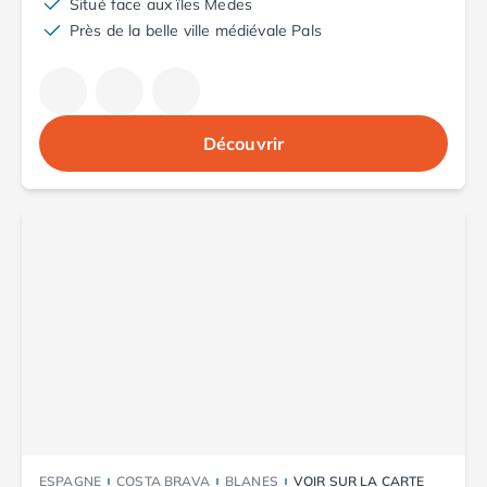
Situé face aux îles Medes
Camping Argelès-sur-Mer
Près de la belle ville médiévale Pals
Camping Canet-en-Roussillon
Camping Collioure
Camping Le Barcarès
Camping Perpignan
Découvrir
Camping Saint-Cyprien
Camping Limousin
Camping Corrèze
Camping Lorraine
Camping Vosges
Camping Midi-Pyrénées
Camping Aveyron
Camping Millau
Camping Nant
Camping Saint-Amans-des-Cots
Camping Gers
Camping Lot
Camping Lot-et-Garonne
ESPAGNE
COSTA BRAVA
BLANES
VOIR SUR LA CARTE