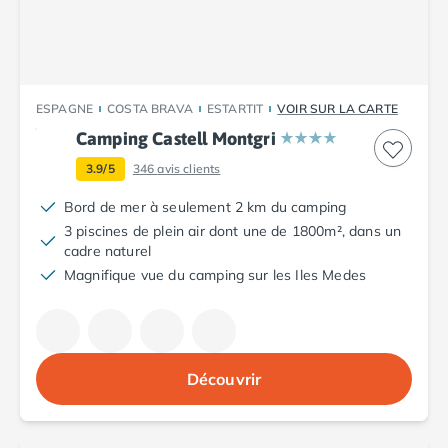
Camping Vendée
Camping Jard-sur-Mer
Camping La Roche-sur-Yon
Camping La-Tranche-sur-Mer
Camping Les Sables d'Olonne
ESPAGNE
COSTA BRAVA
ESTARTIT
VOIR SUR LA CARTE
Camping Noirmoutier
Camping Castell Montgri
Camping Saint-Gilles-Croix-de-Vie
3.9/5
346
avis clients
Camping Saint-Hilaire-De-Riez
Camping Saint-Jean-De-Monts
Bord de mer à seulement 2 km du camping
Camping Picardie
3 piscines de plein air dont une de 1800m², dans un
Camping Aisne
cadre naturel
Camping Poitou-Charentes
Magnifique vue du camping sur les Iles Medes
Camping Charente-Maritime
Camping Châtelaillon-Plage
Camping Fouras
Camping La Rochelle
Découvrir
Camping Les Mathes
Camping Royan
Camping Saint-Georges-de-Didonne