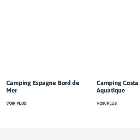
Camping Espagne Bord de
Camping Costa 
Mer
Aquatique
VOIR PLUS
VOIR PLUS
Rien de mieux durant vos vacances en camping sur la Co
Après une journée 