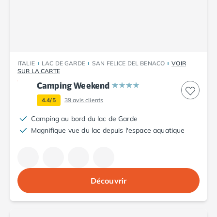
Camping Plouescat
Camping Quimper
Camping Roscoff
Camping Ille-et-Vilaine
Camping Cancale
ITALIE
LAC DE GARDE
SAN FELICE DEL BENACO
VOIR
Camping Dinard
SUR LA CARTE
Camping Saint-Malo
Camping Weekend
Camping Morbihan
4.4/5
39
avis clients
Camping Auray
Camping Carnac
Camping au bord du lac de Garde
Camping La Trinité sur Mer
Magnifique vue du lac depuis l'espace aquatique
Camping Locmariaquer
Camping Penestin
Camping Quiberon
Camping Sarzeau
Découvrir
Camping Vannes
Camping Champagne-Ardenne
Camping Ardennes