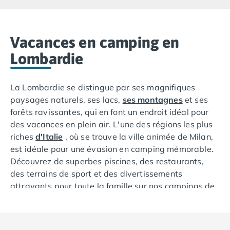
Camping Lacanau
Camping Soulac sur Mer
Camping Vendays-Montalivet
Camping Les Landes
Vacances en camping en
Camping Biscarrosse
Lombardie
Camping Capbreton
Camping Hossegor
La Lombardie se distingue par ses magnifiques
Camping Messanges
paysages naturels, ses lacs,
ses montagnes
et ses
Camping Moliets et Maa
forêts ravissantes, qui en font un endroit idéal pour
Camping Sanguinet
des vacances en plein air. L'une des régions les plus
Camping Seignosse
riches
d'Italie
, où se trouve la ville animée de Milan,
Camping Vieux Boucau les Bains
est idéale pour une évasion en camping mémorable.
Camping Pyrénées Atlantiques
Découvrez de superbes piscines, des restaurants,
Camping Bayonne
des terrains de sport et des divertissements
Camping Biarritz
attrayants pour toute la famille sur nos campings de
Camping Bidart
Lombardie. Vous serez bien placé pour profiter de la
Camping Hendaye
nature envoûtante que la région a à offrir,
Camping Saint Jean de Luz
notamment le magnifique lac de Garde, le lac d'Iseo
Camping Basse-Normandie