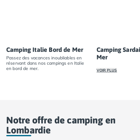
Camping Fréjus
Camping Hyères les Palmiers
Camping Port Grimaud
Camping Saint-Aygulf
Camping Saint-Mandrier-sur-Mer
Camping Saint-Tropez
Camping Toulon
Camping Italie Bord de Mer
Camping Sardai
Camping Vaucluse
Mer
Passez des vacances inoubliables en
Camping Avignon
réservant dans nos campings en Italie
Camping Rhône-Alpes
en bord de mer.
VOIR PLUS
Camping Ardèche
Passez des vacances inoubliables en réservant dans nos
Vivez l’expérience
Camping Ruoms
Camping Vallon-Pont-d'Arc
Camping Drôme
Camping Haute-Savoie
Camping Annecy
Notre offre de camping en
Camping Thonon-les-bains
Lombardie
Camping Isère
Camping Espagne