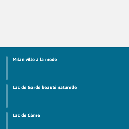
Camping Tarn
Camping Nord-Pas-de-Calais
Camping Pas-de-Calais
Camping Berck
Camping Boulogne-sur-Mer
Camping Le Portel
Camping Le Touquet
Camping Merlimont
Camping Pays de la Loire
Milan ville à la mode
Camping Loire-Atlantique
Camping Guerande
Camping La Baule-Escoublac
Camping La Turballe
Lac de Garde beauté naturelle
Camping Nantes
Camping Pornic
Camping Pornichet
Camping Saint Nazaire
Lac de Côme
Camping Maine-et-Loire
Camping Saumur