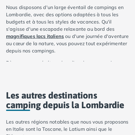
Camping Cantabria
Nous disposons d'un large éventail de campings en
Camping Catalogne
Lombardie, avec des options adaptées à tous les
Camping Costa Brava
budgets et à tous les styles de vacances. Qu'il
Camping Barcelone
s'agisse d'une escapade relaxante au bord des
Camping Blanes
magnifiques lacs italiens
ou d'une journée d'aventure
Camping Cadaques
au cœur de la nature, vous pouvez tout expérimenter
Camping Calonge
depuis nos campings.
Camping Empuriabrava
Camping Lloret De Mar
Dès que vous pénétrez dans l'un de nos campings,
Camping Palamos
vous serez chaleureusement accueilli par le personnel
Camping Pals
amical et guidé vers votre hébergement. Une fois que
Camping Platja d'Aro
vous vous serez installé dans votre hébergement,
Camping Tossa de Mar
vous pourrez explorer les environs et profiter de
Les autres destinations
Camping Costa Dorada
toutes les installations fantastiques qui sont à votre
camping depuis la Lombardie
Camping Cambrils
disposition.
Camping Creixell
Beaucoup de nos campings disposent d'incroyables
Camping Salou
Les autres régions notables que nous vous proposons
parcs aquatiques qui deviendront vite le lieu de
Camping Tarragone
en Italie sont la Toscane, le Latium ainsi que le
prédilection de toute la famille. Vous trouverez des
Camping Italie