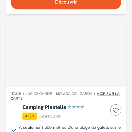
Découvrir
Camping Aude
Camping Gruissan
Camping Narbonne-Plage
Camping Sigean
Camping Gard
Camping Aigues-Mortes
Camping Grau-du-Roi
Camping Nîmes
Camping Hérault
Camping Agde
Camping Béziers
Camping La Grande Motte
Camping Marseillan-Plage
ITALIE
LAC DE GARDE
MONIGA DEL GARDA
VOIR SUR LA
Camping Montpellier
CARTE
Camping Palavas-les-Flots
Camping Piantelle
Camping Sète
Camping Valras-Plage
4.5/5
2
avis clients
Camping Vias-Plage
À seulement 500 mètres d'une plage de galets sur le
Camping Pyrénées-Orientales