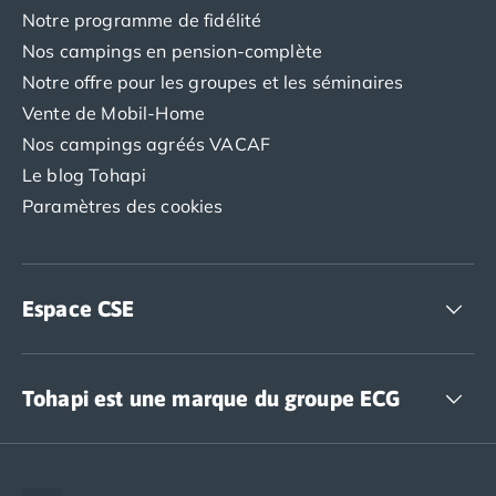
Notre programme de fidélité
Camping Luxembourg
Camping Slovénie
Nos campings en pension-complète
Camping Allemagne
Notre offre pour les groupes et les séminaires
Camping Bade-Wurtemberg
Vente de Mobil-Home
Camping Forêt Noire
Nos campings agréés VACAF
Camping Bavière
Le blog Tohapi
Camping Rhénanie-Palatinat
Paramètres des cookies
Camping Autriche
Camping Styrie
Idées séjours
Par thématique
Espace CSE
Camping 4 étoiles
Camping 5 étoiles Tohapi
Camping avec chiens acceptés
Accédez à nos offres CSE
Camping avec parc aquatique
Tohapi est une marque du groupe ECG
Camping avec piscine
Camping avec piscine chauffée
The European Camping Group (ECG)
Camping avec piscine couverte
Espace recrutement