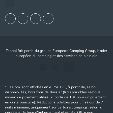
Camping avec spa, espace bien-être
Notre groupement d'achats (GAIN)
Camping bord de mer
Notre politique RSE
Camping Bord de Rivière
Camping en bord de lac
Camping Tohapi agréés VACAF
Par destination
Camping 4 étoiles Les Landes
Camping 5 étoiles Bretagne
Camping 5 étoiles Vendée
Tohapi fait partie du groupe European Camping Group, leader
Camping Atlantique
européen du camping et des services de plein air.
Camping avec parc aquatique Ardèche
Camping avec parc aquatique Bretagne
Camping avec parc aquatique Dordogne
Camping avec parc aquatique Espagne
Camping avec parc aquatique Les Landes
* Les prix sont affichés en euros TTC, à partir de, selon
Camping avec piscine Annecy
disponibilités, hors frais de dossier (frais variables selon le
moyen de paiement utilisé ; à partir de 10€ pour un paiement
Camping en bord de mer Aquitaine
en carte bancaire). Réductions valables pour un séjour de 7
Camping en bord de mer Bretagne
nuits minimum, uniquement sur certains campings, selon la
Camping en bord de mer Calvados
période et le type d'hébergement réservés. Offre non