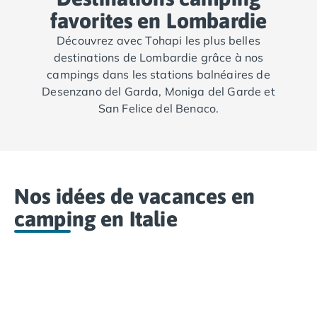
Camping Saint-Palais-sur-Mer
favorites en Lombardie
Camping Provence-Alpes-Côte d'Azur
Découvrez avec Tohapi les plus belles
Camping Alpes-de-Haute-Provence
destinations de Lombardie grâce à nos
Camping Castellane
campings dans les stations balnéaires de
Camping Gréoux les Bains
Desenzano del Garda, Moniga del Garde et
Camping Alpes-Maritimes
San Felice del Benaco.
Camping Antibes
Camping Cagnes-sur-Mer
Camping Nice
Camping Bouches du Rhône
Camping Aix-en-Provence
Nos idées de vacances en
Camping Arles
camping en Italie
Camping Cassis
Camping La Ciotat
Camping La Roque-d'Anthéron
Camping Marseille
Camping Martigues
Camping Var