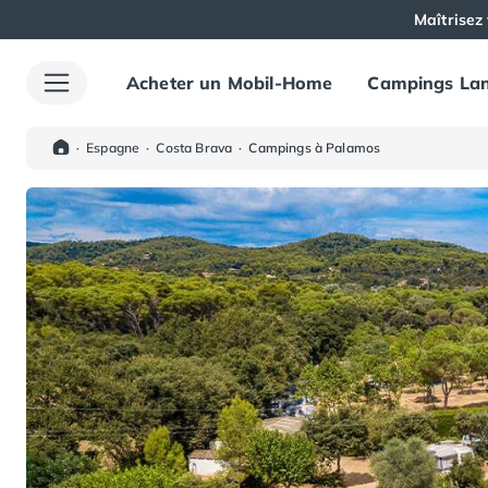
Maîtrisez 
Acheter un Mobil-Home
Campings Lan
Toutes nos destinations
Camping France
Camping Alsace
·
Espagne
·
Costa Brava
·
Campings à Palamos
Camping Bas-Rhin
Camping Haut-Rhin
Camping Colmar
Camping Mulhouse
Camping Munster
Camping Aquitaine
Camping Dordogne
Camping Carsac-Aillac
Camping Les Eyzies-de-Tayac-Sireuil
Camping Sarlat
Camping Gironde
Camping Bordeaux
Camping Carcans