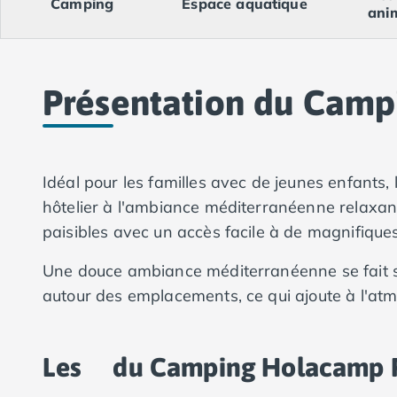
Camping
Espace aquatique
Camping Val-de-Marne
ani
Camping Languedoc-Roussillon
Camping Aude
Camping Gruissan
Camping Narbonne-Plage
Présentation du Cam
Camping Sigean
Camping Gard
Camping Aigues-Mortes
Camping Grau-du-Roi
Idéal pour les familles avec de jeunes enfant
Camping Nîmes
hôtelier à l'ambiance méditerranéenne relaxant
Camping Hérault
paisibles avec un accès facile à de magnifiques
Camping Agde
Camping Béziers
Une douce ambiance méditerranéenne se fait s
Camping La Grande Motte
autour des emplacements, ce qui ajoute à l'a
Camping Marseillan-Plage
Camping Montpellier
Camping Palavas-les-Flots
Les
du Camping Holacamp 
Camping Sète
Camping Valras-Plage