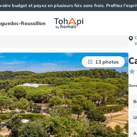
votre budget et payez en plusieurs fois sans frais. Profitez l'esprit
guedoc-Roussillon
C
c
C
13 photos
Ouve
B
U
A