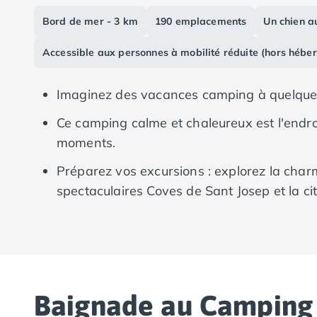
Camping Vias-Plage
Bord de mer - 3 km
190 emplacements
Un chien au
Camping Pyrénées-Orientales
Camping Argelès-sur-Mer
Accessible aux personnes à mobilité réduite (hors hébe
Camping Canet-en-Roussillon
Camping Collioure
Imaginez des vacances camping à quelques p
Camping Le Barcarès
Camping Perpignan
Ce camping calme et chaleureux est l'endro
Camping Saint-Cyprien
moments.
Camping Limousin
Camping Corrèze
Préparez vos excursions : explorez la charm
Camping Lorraine
spectaculaires Coves de Sant Josep et la c
Camping Vosges
inoubliables près du camping !
Camping Midi-Pyrénées
Camping Aveyron
Camping Millau
Camping Nant
Camping Saint-Amans-des-Cots
Baignade au Camping
Camping Gers
Camping Lot