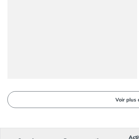
Camping Ardennes
Camping Corse
Camping Corse-du-Sud
Camping Bonifacio
Camping Porto Vecchio
Camping Haute-Corse
Camping Ghisonaccia
Camping Saint-Florent
Camping Franche-Comté
Camping Doubs
Camping Jura
Camping Clairvaux-les-Lacs
Camping Haute-Normandie
Voir plus
Camping Eure
Camping Ile-de-France
Camping Essonne
Camping Seine-et-Marne
Camping Val d'Oise
Acti