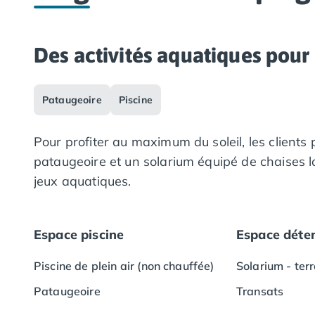
Camping Lot-et-Garonne
Camping Tarn
Camping Nord-Pas-de-Calais
Des activités aquatiques pour 
Camping Pas-de-Calais
Camping Berck
Camping Boulogne-sur-Mer
Pataugeoire
Piscine
Camping Le Portel
Camping Le Touquet
Pour profiter au maximum du soleil, les client
Camping Merlimont
pataugeoire et un solarium équipé de chaises l
Camping Pays de la Loire
jeux aquatiques.
Camping Loire-Atlantique
Camping Guerande
Camping La Baule-Escoublac
Espace piscine
Espace déten
Camping La Turballe
Camping Nantes
Piscine de plein air (non chauffée)
Solarium - ter
Camping Pornic
Camping Pornichet
Pataugeoire
Transats
Camping Saint Nazaire