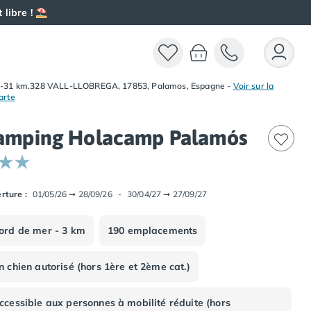
 libre ! ⛱️
-31 km.328 VALL-LLOBREGA, 17853, Palamos, Espagne
-
Voir sur la
arte
amping Holacamp Palamós
rture :
01/05/26
➞
28/09/26
-
30/04/27
➞
27/09/27
ord de mer - 3 km
190 emplacements
n chien autorisé (hors 1ère et 2ème cat.)
ccessible aux personnes à mobilité réduite (hors