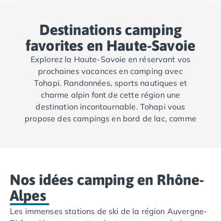
Camping Vendée
Camping Jard-sur-Mer
Destinations camping
Camping La Roche-sur-Yon
Camping La-Tranche-sur-Mer
favorites en Haute-Savoie
Camping Les Sables d'Olonne
Explorez la Haute-Savoie en réservant vos
Camping Noirmoutier
prochaines vacances en camping avec
Camping Saint-Gilles-Croix-de-Vie
Tohapi. Randonnées, sports nautiques et
Camping Saint-Hilaire-De-Riez
charme alpin font de cette région une
Camping Saint-Jean-De-Monts
destination incontournable. Tohapi vous
Camping Picardie
propose des campings en bord de lac, comme
Camping Aisne
à Passy et à Lathuile, parfaits pour profiter de
Camping Poitou-Charentes
la région, accéder aux villes proches comme
Camping Charente-Maritime
Annecy ou faire une excursion à la journée à
Camping Châtelaillon-Plage
Genève en Suisse.
Camping Fouras
Nos idées camping en Rhône-
Camping La Rochelle
.
Alpes
Camping Les Mathes
Camping Royan
Les immenses stations de ski de la région Auvergne-
Camping Saint-Georges-de-Didonne