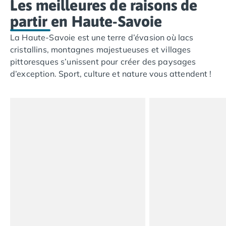
Les meilleures de raisons de
Camping Argelès-sur-Mer
partir en Haute-Savoie
Camping Canet-en-Roussillon
Camping Collioure
La Haute-Savoie est une terre d’évasion où lacs
Camping Le Barcarès
cristallins, montagnes majestueuses et villages
Camping Perpignan
pittoresques s’unissent pour créer des paysages
Camping Saint-Cyprien
d’exception. Sport, culture et nature vous attendent !
Camping Limousin
Camping Corrèze
Camping Lorraine
Camping Vosges
Camping Midi-Pyrénées
Camping Aveyron
Camping Millau
Camping Nant
Camping Saint-Amans-des-Cots
Camping Gers
Camping Lot
Camping Lot-et-Garonne