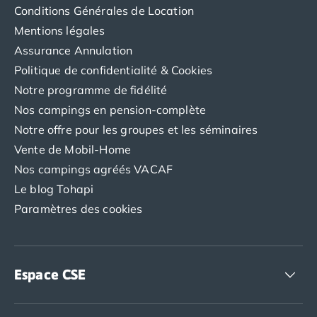
Camping Porto
Conditions Générales de Location
Camping Croatie
Mentions légales
Camping Comté de Zadar
Assurance Annulation
Camping Dalmatie
Politique de confidentialité & Cookies
Camping Istrie
Notre programme de fidélité
Camping Porec
Camping Pula
Nos campings en pension-complète
Camping Rovinj
Notre offre pour les groupes et les séminaires
Camping Kvarner
Vente de Mobil-Home
Autres destinations
Nos campings agréés VACAF
Camping Suisse
Le blog Tohapi
Camping Belgique
Paramètres des cookies
Camping Pays-Bas
Camping Brabant-Septentrional
Camping Frise
Camping Hollande-Méridionale
Espace CSE
Camping Limbourg
Camping Overijssel
Accédez à nos offres CSE
Camping Zélande