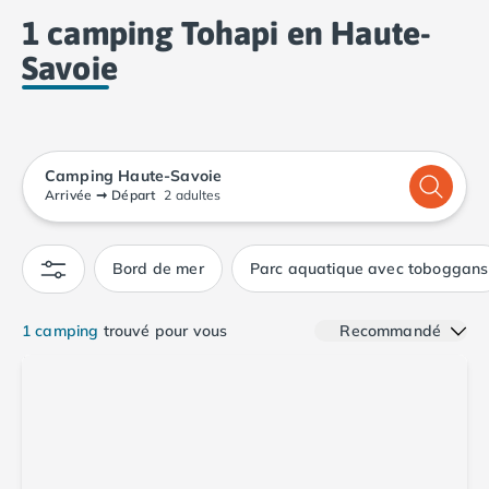
d'hébergements.
Camping Calvados
1 camping Tohapi en Haute-
Camping Cabourg
Savoie
Camping Caen
Camping Honfleur
Camping Houlgate
Camping Ouistreham
Camping Manche
Camping Haute-Savoie
Camping Mont Saint Michel
Arrivée
➞
Départ
2 adultes
Camping Bretagne
Camping Côtes d'Armor
Bord de mer
Parc aquatique avec toboggans
Camping Erquy
Camping Saint-Cast-le-Guildo
Camping Finistère
1 camping
trouvé pour vous
Recommandé
Camping Benodet
Camping Brest
Camping Carantec
Camping Concarneau
Camping Douarnenez
Camping Fouesnant