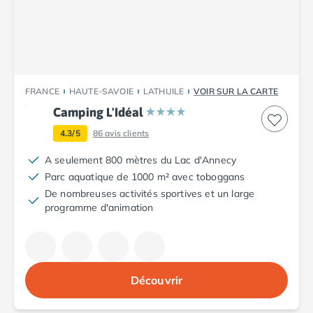
Camping Plouescat
Camping Quimper
Camping Roscoff
Camping Ille-et-Vilaine
Camping Cancale
FRANCE
HAUTE-SAVOIE
LATHUILE
VOIR SUR LA CARTE
Camping Dinard
Camping L'Idéal
Camping Saint-Malo
Camping Morbihan
4.3/5
86
avis clients
Camping Auray
A seulement 800 mètres du Lac d'Annecy
Camping Carnac
Parc aquatique de 1000 m² avec toboggans
Camping La Trinité sur Mer
De nombreuses activités sportives et un large
Camping Locmariaquer
programme d'animation
Camping Penestin
Camping Quiberon
Camping Sarzeau
Camping Vannes
Découvrir
Camping Champagne-Ardenne
Camping Ardennes