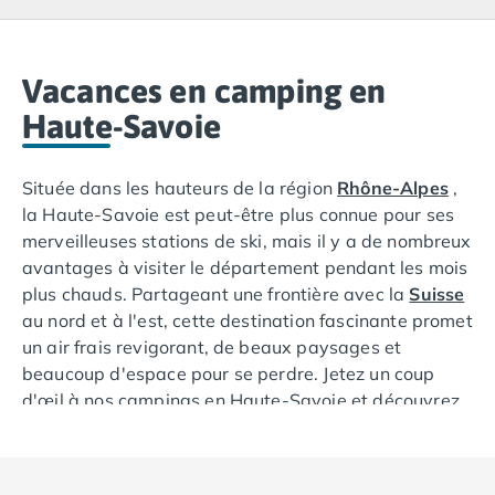
Camping Lacanau
Camping Soulac sur Mer
Camping Vendays-Montalivet
Camping Les Landes
Vacances en camping en
Camping Biscarrosse
Haute-Savoie
Camping Capbreton
Camping Hossegor
Située dans les hauteurs de la région
Rhône-Alpes
,
Camping Messanges
la Haute-Savoie est peut-être plus connue pour ses
Camping Moliets et Maa
merveilleuses stations de ski, mais il y a de nombreux
Camping Sanguinet
avantages à visiter le département pendant les mois
Camping Seignosse
plus chauds. Partageant une frontière avec la
Suisse
Camping Vieux Boucau les Bains
au nord et à l'est, cette destination fascinante promet
Camping Pyrénées Atlantiques
un air frais revigorant, de beaux paysages et
Camping Bayonne
beaucoup d'espace pour se perdre. Jetez un coup
Camping Biarritz
d'œil à nos campings en Haute-Savoie et découvrez
Camping Bidart
d'excellents établissements avec des
piscines
, des
Camping Hendaye
restaurants, des installations de loisirs, des
Camping Saint Jean de Luz
programmes d'animation et une gamme
Camping Basse-Normandie