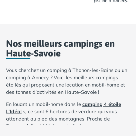
Camping Fréjus
piscine à Annecy.
Séjournez en camping dans le Rhône-Alpes en bord de lac
Camping Hyères les Palmiers
Passez des vacanc
Camping Port Grimaud
Camping Saint-Aygulf
Camping Saint-Mandrier-sur-Mer
Camping Saint-Tropez
Nos meilleurs campings en
Camping Toulon
Haute-Savoie
Camping Vaucluse
Camping Avignon
Camping Rhône-Alpes
Vous cherchez un camping à Thonon-les-Bains ou un
Camping Ardèche
camping à Annecy ? Voici les meilleurs campings
Camping Ruoms
étoilés qui proposent une location en mobil-home et
Camping Vallon-Pont-d'Arc
des tonnes d’activités en Haute-Savoie !
Camping Drôme
Camping Haute-Savoie
En louant un mobil-home dans le
camping 4 étoile
Camping Annecy
L’Idéal
s, ce sont 6 hectares de verdure qui vous
Camping Thonon-les-bains
attendent au pied des montagnes. Proche de
Camping Isère
Doussard, il est idéalement situé pour passer un
Camping Espagne
fabuleux séjour entre baignades et randonnées.