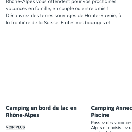
Rhône-Alpes vous attendent pour vos prochaines
Camping Saint-Palais-sur-Mer
vacances en famille, en couple ou entre amis !
Camping Provence-Alpes-Côte d'Azur
Découvrez des terres sauvages de Haute-Savoie, à
Camping Alpes-de-Haute-Provence
la frontière de la Suisse. Faites vos bagages et
Camping Castellane
découvrez les campings étoilés Tohapi vous
Camping Gréoux les Bains
accueillent à bras ouverts toute l’année !
Camping Alpes-Maritimes
Camping Antibes
Camping Cagnes-sur-Mer
Camping Nice
Camping Bouches du Rhône
Camping Aix-en-Provence
Camping Arles
Camping Cassis
Camping La Ciotat
Camping La Roque-d'Anthéron
Camping en bord de lac en
Camping Annec
Camping Marseille
Rhône-Alpes
Piscine
Camping Martigues
Passez des vacances
Camping Var
VOIR PLUS
Alpes et choisissez 