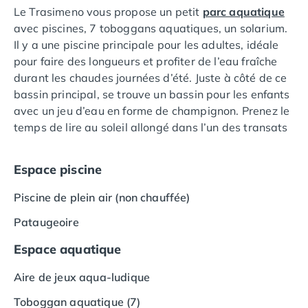
Le Trasimeno vous propose un petit
parc aquatique
Camping Languedoc-Roussillon
avec piscines, 7 toboggans aquatiques, un solarium.
Camping Aude
Il y a une piscine principale pour les adultes, idéale
Camping Gruissan
pour faire des longueurs et profiter de l’eau fraîche
Camping Narbonne-Plage
durant les chaudes journées d’été. Juste à côté de ce
Camping Sigean
bassin principal, se trouve un bassin pour les enfants
Camping Gard
avec un jeu d’eau en forme de champignon. Prenez le
Camping Aigues-Mortes
temps de lire au soleil allongé dans l’un des transats
Camping Grau-du-Roi
qui entourent la piscine. Des parasols sont également
Camping Nîmes
disponibles pour vous protéger des rayons du soleil
Camping Hérault
Espace piscine
de l’Ombrie.
Camping Agde
Camping Béziers
Piscine de plein air (non chauffée)
Camping La Grande Motte
Pataugeoire
Camping Marseillan-Plage
Camping Montpellier
Espace aquatique
Camping Palavas-les-Flots
Aire de jeux aqua-ludique
Camping Sète
Camping Valras-Plage
Toboggan aquatique (7)