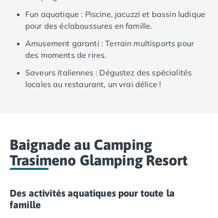
Camping Ardennes
Fun aquatique : Piscine, jacuzzi et bassin ludique
Camping Corse
pour des éclaboussures en famille.
Camping Corse-du-Sud
Camping Bonifacio
Amusement garanti : Terrain multisports pour
Camping Porto Vecchio
des moments de rires.
Camping Haute-Corse
Saveurs italiennes : Dégustez des spécialités
Camping Ghisonaccia
locales au restaurant, un vrai délice !
Camping Saint-Florent
Camping Franche-Comté
Camping Doubs
Camping Jura
Camping Clairvaux-les-Lacs
Baignade au Camping
Camping Haute-Normandie
Trasimeno Glamping Resort
Camping Eure
Camping Ile-de-France
Camping Essonne
Des activités aquatiques pour toute la
Camping Seine-et-Marne
famille
Camping Val d'Oise
Camping Val-de-Marne