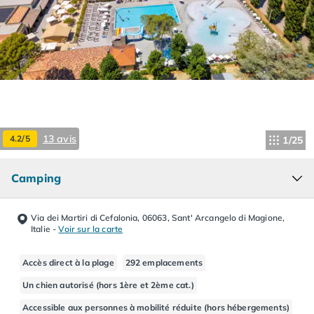
Camping Hourtin
Camping Lacanau
Camping Soulac sur Mer
Camping Vendays-Montalivet
Camping Les Landes
Camping Biscarrosse
Camping Capbreton
Camping Hossegor
13 avis
4.2/5
1/25
Camping Messanges
Camping Moliets et Maa
Camping
Camping Sanguinet
Camping Seignosse
Camping Vieux Boucau les Bains
Via dei Martiri di Cefalonia, 06063, Sant' Arcangelo di Magione,
Camping Pyrénées Atlantiques
Italie
-
Voir sur la carte
Camping Bayonne
Camping Biarritz
Accès direct à la plage
292 emplacements
Camping Bidart
Un chien autorisé (hors 1ère et 2ème cat.)
Camping Hendaye
Accessible aux personnes à mobilité réduite (hors hébergements)
Camping Saint Jean de Luz