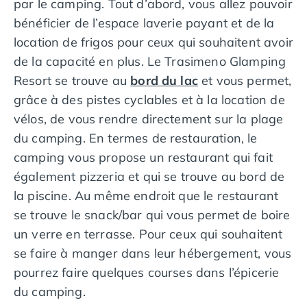
par le camping. Tout d’abord, vous allez pouvoir
Camping Overijssel
N’hésitez pas à faire le tour du lac pour visiter une
Camping Zélande
bénéficier de l’espace laverie payant et de la
autre charmante ville : Castiglione del Lago. Les
Camping Luxembourg
location de frigos pour ceux qui souhaitent avoir
visiteurs peuvent se promener dans les rues étroites
Camping Slovénie
de la capacité en plus. Le Trasimeno Glamping
de la vieille ville, découvrir ses charmantes places,
Camping Allemagne
ses églises anciennes et ses boutiques artisanales.
Resort se trouve au
bord du lac
et vous permet,
Camping Bade-Wurtemberg
L'atmosphère médiévale de la ville est préservée, ce
grâce à des pistes cyclables et à la location de
Camping Forêt Noire
qui en fait une destination captivante pour les
vélos, de vous rendre directement sur la plage
Camping Bavière
amateurs d'histoire et de culture. Castiglione del
Camping Rhénanie-Palatinat
du camping. En termes de restauration, le
Lago est également un endroit idéal pour profiter des
Camping Autriche
camping vous propose un restaurant qui fait
activités de plein air. Les visiteurs peuvent se
Camping Styrie
également pizzeria et qui se trouve au bord de
détendre sur les plages du lac, faire de la voile, du
Idées séjours
kayak ou louer des vélos pour explorer les environs
la piscine. Au même endroit que le restaurant
Par thématique
pittoresques.
se trouve le snack/bar qui vous permet de boire
Camping 4 étoiles
un verre en terrasse. Pour ceux qui souhaitent
Camping 5 étoiles Tohapi
Les alentours du camping Trasimeno Glamping
Camping avec chiens acceptés
se faire à manger dans leur hébergement, vous
Resort sont aussi propices pour faire de nombreuses
Camping avec parc aquatique
activités en extérieur car la région est assez peu
pourrez faire quelques courses dans l’épicerie
Camping avec piscine
peuplée. Allez faire de la randonnée sur les sentiers
du camping.
Camping avec piscine chauffée
du parc régional du mont Subasio, notamment le