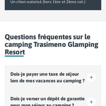
Un chien autorisé (hors 1ère et 2ème cat.)
Questions fréquentes sur le
camping Trasimeno Glamping
Resort
Dois-je payer une taxe de séjour
lors de mes vacances au camping ?
La taxe de séjour est établie dans presque tous les
Dois-je verser un dépôt de garantie
sites touristiques. Il vous faudra donc l’acquitter lors
de votre enregistrement en ligne ou une fois sur place.
pour mon séjour au camping ?