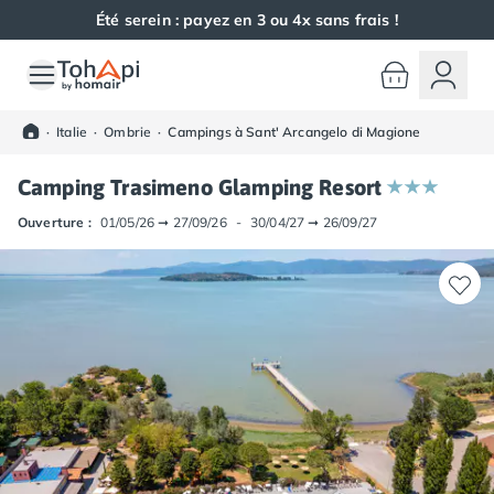
Été serein : payez en 3 ou 4x sans frais !
Toutes nos destinations
Camping France
·
Italie
·
Ombrie
·
Campings à Sant' Arcangelo di Magione
Camping Alsace
Camping Bas-Rhin
Camping Trasimeno Glamping Resort
Camping Haut-Rhin
Camping Colmar
Ouverture :
01/05/26
➞
27/09/26
-
30/04/27
➞
26/09/27
Camping Mulhouse
Camping Munster
Camping Aquitaine
Camping Dordogne
Camping Carsac-Aillac
Camping Les Eyzies-de-Tayac-Sireuil
Camping Sarlat
Camping Gironde
Camping Bordeaux
Camping Carcans