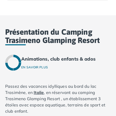
Camping Basse-Normandie
Camping Calvados
Camping Cabourg
Camping Caen
Présentation du Camping
Camping Honfleur
Camping Houlgate
Trasimeno Glamping Resort
Camping Ouistreham
Camping Manche
Camping Mont Saint Michel
Animations, club enfants & ados
Camping Bretagne
EN SAVOIR PLUS
Camping Côtes d'Armor
Camping Erquy
Camping Saint-Cast-le-Guildo
Passez des vacances idylliques au bord du lac
Camping Finistère
Trasimène, en
Italie
, en réservant au camping
Camping Benodet
Trasimeno Glamping Resort , un établissement 3
Camping Brest
étoiles avec espace aquatique, terrains de sport et
Camping Carantec
club enfant.
Camping Concarneau