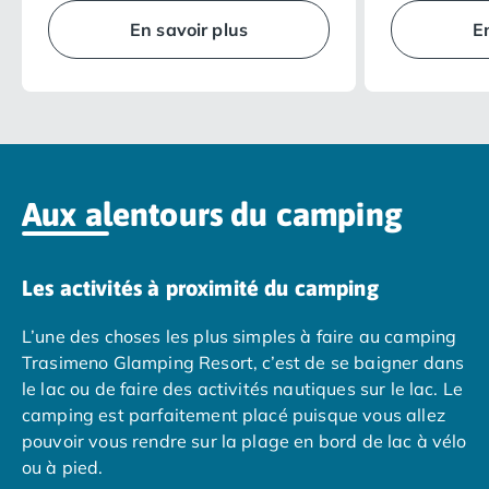
Camping Muravera
rendront vos vacances encore plus
intimité… en p
En savoir plus
E
agréables.
vacances réus
Camping Toscane
Camping Albinia
Camping Cecina
Camping Marina di Bibbona
Camping San Vincenzo
Camping Sarteano
Camping Vénétie
Aux alentours du camping
Camping Caorle
Camping Cavallino
Camping Lido di Jesolo
Les activités à proximité du camping
Camping Pacengo di Lazise
Camping Sottomarina di Chioggia
L’une des choses les plus simples à faire au camping
Camping Venise
Trasimeno Glamping Resort, c’est de se baigner dans
Camping Portugal
le lac ou de faire des activités nautiques sur le lac. Le
Camping Algarve
camping est parfaitement placé puisque vous allez
Camping Centre Portugal
pouvoir vous rendre sur la plage en bord de lac à vélo
Camping Lisbonne
ou à pied.
Camping Nazaré