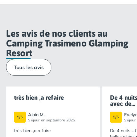
Les avis de nos clients au
Camping Trasimeno Glamping
Resort
Tous les avis
très bien ,a refaire
De 4 nuits
avec de...
Alain M.
Evely
5/5
5/5
Séjour en septembre 2025
Séjour
très bien ,a refaire
De 4 nuits .. 
belles allées