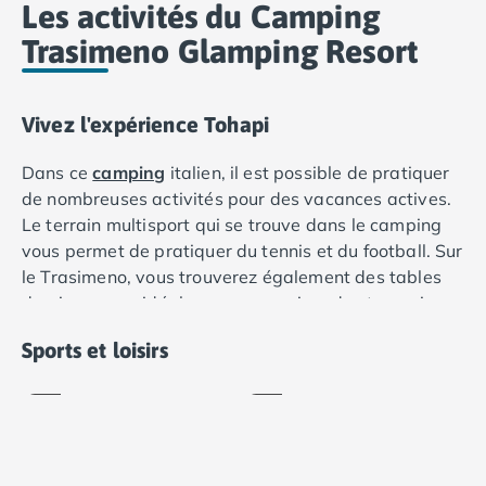
Les activités du Camping
Camping Lot-et-Garonne
Camping Tarn
Trasimeno Glamping Resort
Camping Nord-Pas-de-Calais
Camping Pas-de-Calais
Camping Berck
Vivez l'expérience Tohapi
Camping Boulogne-sur-Mer
Camping Le Portel
Dans ce
camping
italien, il est possible de pratiquer
Camping Le Touquet
de nombreuses activités pour des vacances actives.
Camping Merlimont
Le terrain multisport qui se trouve dans le camping
Camping Pays de la Loire
vous permet de pratiquer du tennis et du football. Sur
Camping Loire-Atlantique
le Trasimeno, vous trouverez également des tables
Camping Guerande
de ping-pong, idéales pour organiser des tournois en
Terrain
Camping La Baule-Escoublac
famille ou entre amis. Pour les plus petits, vous
multisports
Tennis
Sports et loisirs
Camping La Turballe
trouverez une aire de jeux ainsi qu’un club pour
Inclus
Inclus
Camping Nantes
enfants.
Camping Pornic
Camping Pornichet
Camping Saint Nazaire
Camping Maine-et-Loire