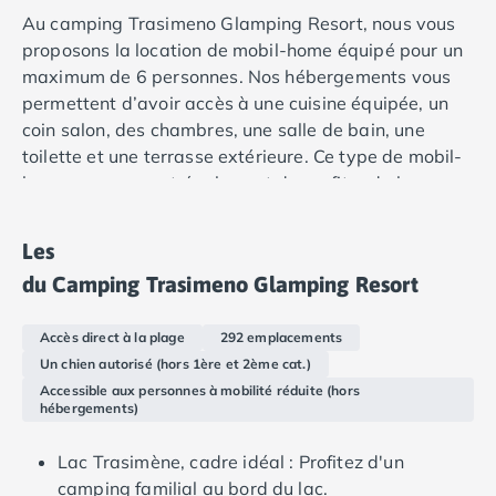
Camping Douarnenez
Au camping Trasimeno Glamping Resort, nous vous
Camping Fouesnant
proposons la location de mobil-home équipé pour un
Camping Plouescat
maximum de 6 personnes. Nos hébergements vous
Camping Quimper
permettent d’avoir accès à une cuisine équipée, un
Camping Roscoff
coin salon, des chambres, une salle de bain, une
Camping Ille-et-Vilaine
toilette et une terrasse extérieure. Ce type de mobil-
Camping Cancale
home vous permet également de profiter de la
Camping Dinard
climatisation. Une éco-card est disponible dans
Camping Saint-Malo
l'ensemble des hébergements 8h par jour.
Camping Morbihan
Les
Camping Auray
du Camping Trasimeno Glamping Resort
Camping Carnac
Camping La Trinité sur Mer
Accès direct à la plage
292 emplacements
Camping Locmariaquer
Un chien autorisé (hors 1ère et 2ème cat.)
Camping Penestin
Accessible aux personnes à mobilité réduite (hors
Camping Quiberon
hébergements)
Camping Sarzeau
Camping Vannes
Lac Trasimène, cadre idéal : Profitez d'un
Camping Champagne-Ardenne
camping familial au bord du lac.