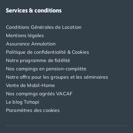
Camping Saint-Palais-sur-Mer
Services & conditions
Camping Provence-Alpes-Côte d'Azur
Camping Alpes-de-Haute-Provence
Camping Castellane
Conditions Générales de Location
Camping Gréoux les Bains
Mentions légales
Camping Alpes-Maritimes
Assurance Annulation
Camping Antibes
Politique de confidentialité & Cookies
Camping Cagnes-sur-Mer
Notre programme de fidélité
Camping Nice
Nos campings en pension-complète
Camping Bouches du Rhône
Camping Aix-en-Provence
Notre offre pour les groupes et les séminaires
Camping Arles
Vente de Mobil-Home
Camping Cassis
Nos campings agréés VACAF
Camping La Ciotat
Le blog Tohapi
Camping La Roque-d'Anthéron
Paramètres des cookies
Camping Marseille
Camping Martigues
Camping Var