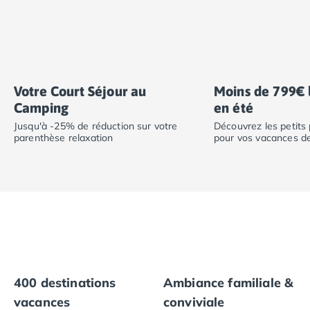
Camping Calvados
Camping Cabourg
Camping Caen
Camping Honfleur
Camping Houlgate
Votre Court Séjour au
Moins de 799€ 
Camping Ouistreham
Camping
en été
Camping Manche
Camping Mont Saint Michel
Jusqu'à -25% de réduction sur votre
Découvrez les petits 
parenthèse relaxation
pour vos vacances de 
Camping Bretagne
Camping Côtes d'Armor
Camping Erquy
Camping Saint-Cast-le-Guildo
Camping Finistère
Camping Benodet
Camping Brest
Camping Carantec
Camping Concarneau
400 destinations
Ambiance familiale &
Camping Douarnenez
vacances
conviviale
Camping Fouesnant