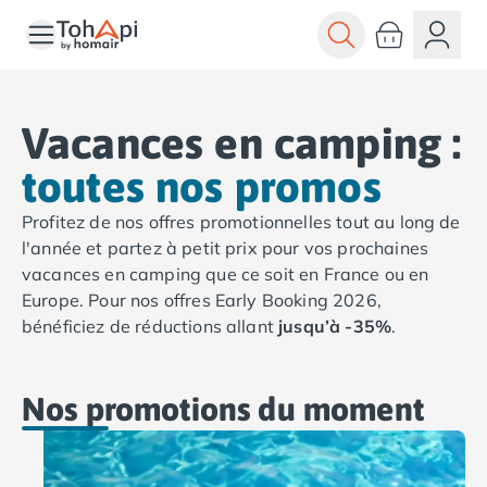
Toutes nos destinations
Camping France
Camping Alsace
Camping Bas-Rhin
Vacances en camping :
Camping Haut-Rhin
toutes nos promos
Camping Colmar
Camping Mulhouse
Profitez de nos offres promotionnelles tout au long de
Camping Munster
l'année et partez à petit prix pour vos prochaines
Camping Aquitaine
vacances en camping que ce soit en France ou en
Camping Dordogne
Europe. Pour nos offres Early Booking 2026,
Camping Carsac-Aillac
bénéficiez de réductions allant
jusqu’à -35%
.
Camping Les Eyzies-de-Tayac-Sireuil
Camping Sarlat
Camping Gironde
Nos promotions
du moment
Camping Bordeaux
Camping Carcans
Camping Hourtin