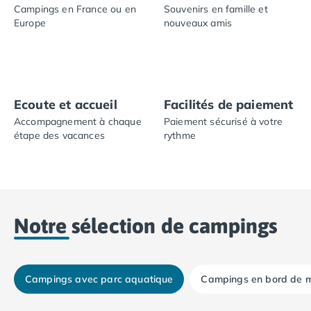
Campings en France ou en
Souvenirs en famille et
Camping Plouescat
Europe
nouveaux amis
Camping Quimper
Camping Roscoff
Camping Ille-et-Vilaine
Camping Cancale
Camping Dinard
Ecoute et accueil
Facilités de paiement
Camping Saint-Malo
Accompagnement à chaque
Paiement sécurisé à votre
Camping Morbihan
étape des vacances
rythme
Camping Auray
Camping Carnac
Camping La Trinité sur Mer
Camping Locmariaquer
Camping Penestin
Notre sélection de campings
Camping Quiberon
Camping Sarzeau
Camping Vannes
Camping Champagne-Ardenne
Campings avec parc aquatique
Campings en bord de 
Camping Ardennes
%
-19%