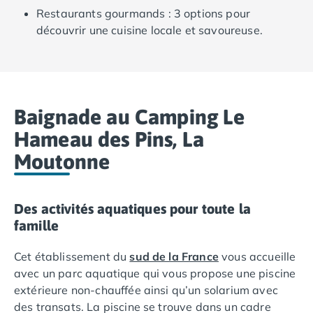
Camping Ardennes
Restaurants gourmands : 3 options pour
Camping Corse
découvrir une cuisine locale et savoureuse.
Camping Corse-du-Sud
Camping Bonifacio
Camping Porto Vecchio
Camping Haute-Corse
Camping Ghisonaccia
Baignade au Camping Le
Camping Saint-Florent
Hameau des Pins, La
Camping Franche-Comté
Moutonne
Camping Doubs
Camping Jura
Camping Clairvaux-les-Lacs
Des activités aquatiques pour toute la
Camping Haute-Normandie
famille
Camping Eure
Camping Ile-de-France
Cet établissement du
sud de la France
vous accueille
Camping Essonne
avec un parc aquatique qui vous propose une piscine
Camping Seine-et-Marne
extérieure non-chauffée ainsi qu’un solarium avec
Camping Val d'Oise
des transats. La piscine se trouve dans un cadre
Camping Val-de-Marne