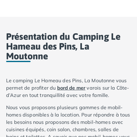
Camping Basse-Normandie
Camping Calvados
Camping Cabourg
Camping Caen
Présentation du Camping Le
Camping Honfleur
Camping Houlgate
Hameau des Pins, La
Camping Ouistreham
Moutonne
Camping Manche
Camping Mont Saint Michel
Camping Bretagne
Camping Côtes d'Armor
Le camping Le Hameau des Pins, La Moutonne vous
Camping Erquy
permet de profiter du
bord de mer
varois sur la Côte-
Camping Saint-Cast-le-Guildo
d’Azur en tout tranquillité avec votre famille.
Camping Finistère
Nous vous proposons plusieurs gammes de mobil-
Camping Benodet
homes disponibles à la location. Pour répondre à tous
Camping Brest
les besoins nous proposons des mobil-homes avec
Camping Carantec
cuisines équipés, coin salon, chambres, salles de
Camping Concarneau
bains et toilettes. A savoir que nos mobil-homes vous