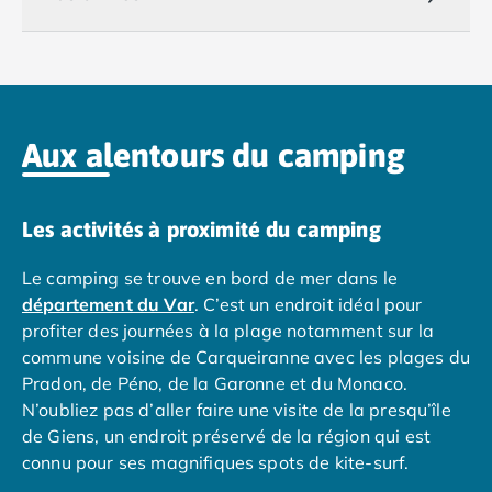
Camping Royan
Camping Saint-Georges-de-Didonne
Camping Saint-Palais-sur-Mer
Camping Provence-Alpes-Côte d'Azur
Camping Alpes-de-Haute-Provence
Camping Castellane
Aux alentours du camping
Camping Gréoux les Bains
Camping Alpes-Maritimes
Camping Antibes
Les activités à proximité du camping
Camping Cagnes-sur-Mer
Camping Nice
Le camping se trouve en bord de mer dans le
Camping Bouches du Rhône
département du Var
. C’est un endroit idéal pour
Camping Aix-en-Provence
profiter des journées à la plage notamment sur la
Camping Arles
commune voisine de Carqueiranne avec les plages du
Camping Cassis
Pradon, de Péno, de la Garonne et du Monaco.
Camping La Ciotat
N’oubliez pas d’aller faire une visite de la presqu’île
Camping La Roque-d'Anthéron
de Giens, un endroit préservé de la région qui est
Camping Marseille
connu pour ses magnifiques spots de kite-surf.
Camping Martigues