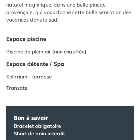
naturel magnifique, dans une belle pinède
Camping Languedoc-Roussillon
provençale, qui vous donne cette belle sensation des
Camping Aude
vacances dans le sud.
Camping Gruissan
Camping Narbonne-Plage
Camping Sigean
Espace piscine
Camping Gard
Piscine de plein air (non chauffée)
Camping Aigues-Mortes
Camping Grau-du-Roi
Espace détente / Spa
Camping Nîmes
Camping Hérault
Solarium - terrasse
Camping Agde
Transats
Camping Béziers
Camping La Grande Motte
Camping Marseillan-Plage
Camping Montpellier
Bon à savoir
Camping Palavas-les-Flots
Bracelet obligatoire
Camping Sète
Short de bain interdit
Camping Valras-Plage