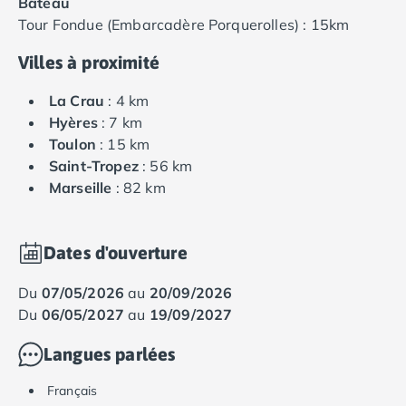
Bâteau
Camping en bord de mer Calvados
Tour Fondue (Embarcadère Porquerolles) : 15km
Camping en bord de mer Corse
Villes à proximité
Camping en bord de mer Espagne
Camping en bord de mer France
La Crau
: 4 km
Camping en bord de mer Gironde
Hyères
: 7 km
Camping en bord de mer Italie
Toulon
: 15 km
Camping en bord de mer Les Landes
Saint-Tropez
: 56 km
Camping en bord de mer Portugal
Marseille
: 82 km
Camping en bord de mer Sardaigne
Camping en bord de mer Var
Camping Les Alpes
Dates d'ouverture
Camping Méditerranée
Camping Savoie
du
07/05/2026
au
20/09/2026
Camping Sud Ouest
du
06/05/2027
au
19/09/2027
Offres spéciales
Bons plans du moment
/promotions/
Langues parlées
Avantages & autres promotions
Programme de fidélité
Français