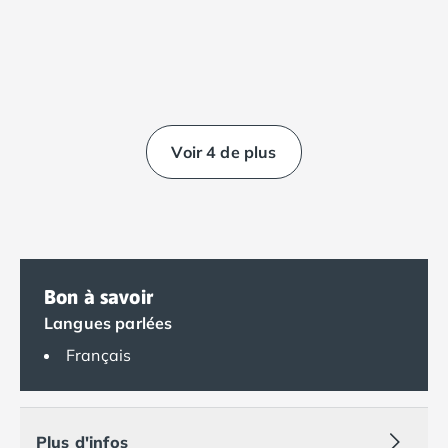
Camping Saumur
Camping Vendée
Camping Jard-sur-Mer
Camping La Roche-sur-Yon
Camping La-Tranche-sur-Mer
Camping Les Sables d'Olonne
Voir 4 de plus
Camping Noirmoutier
Camping Saint-Gilles-Croix-de-Vie
Camping Saint-Hilaire-De-Riez
Camping Saint-Jean-De-Monts
Camping Picardie
Camping Aisne
Bon à savoir
Camping Poitou-Charentes
Langues parlées
Camping Charente-Maritime
Français
Camping Châtelaillon-Plage
Camping Fouras
Camping La Rochelle
Camping Les Mathes
Plus d'infos