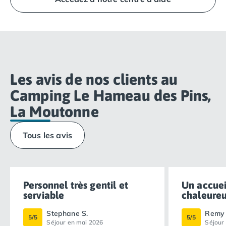
directement à la Réception Homair Vacances -
Eurocamp (marques de notre groupe).
Les avis de nos clients au
Camping Le Hameau des Pins,
La Moutonne
Tous les avis
Personnel très gentil et
Un accuei
serviable
chaleureux
Stephane S.
Remy 
5/5
5/5
Séjour en mai 2026
Séjour