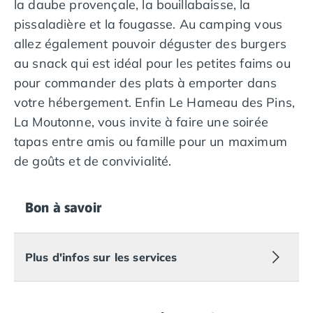
la daube provençale, la bouillabaisse, la
Camping Tarragone
Camping Italie
pissaladière et la fougasse. Au camping vous
Camping Abruzzes
allez également pouvoir déguster des burgers
Camping Emilie Romagne
au snack qui est idéal pour les petites faims ou
Camping Bologne
pour commander des plats à emporter dans
Camping Cesenatico
votre hébergement. Enfin Le Hameau des Pins,
Camping Lido Di Spina
La Moutonne, vous invite à faire une soirée
Camping Ravenne
Camping Riccione
tapas entre amis ou famille pour un maximum
Camping Rimini
de goûts et de convivialité.
Camping Frioul-Vénétie Julienne
Camping Latium
Camping Rome
Bon à savoir
Camping Lombardie
Camping Piémont
Camping Pouilles
Plus d'infos sur les services
Camping Gallipoli
Camping Sardaigne
Camping Alghero