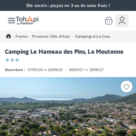
Été serein : payez en 3 ou 4x sans frais !
Toutes nos destinations
Camping France
·
France
·
Provence Côte d'Azur
·
Campings à La Crau
Camping Alsace
Camping Bas-Rhin
Camping Le Hameau des Pins, La Moutonne
Camping Haut-Rhin
Camping Colmar
Camping Mulhouse
Ouverture :
07/05/26
➞
20/09/26
-
06/05/27
➞
19/09/27
Camping Munster
Camping Aquitaine
Camping Dordogne
Camping Carsac-Aillac
Camping Les Eyzies-de-Tayac-Sireuil
Camping Sarlat
Camping Gironde
Camping Bordeaux
Camping Carcans