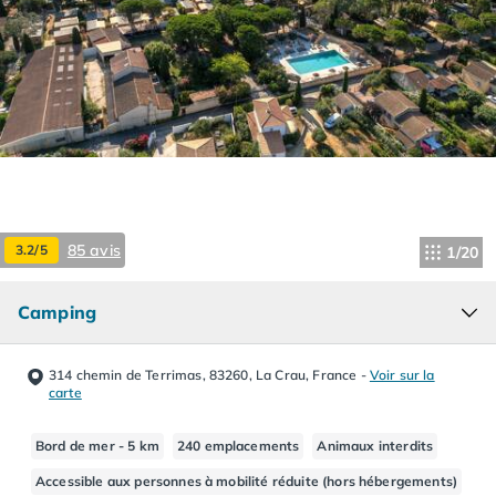
Camping Hourtin
Camping Lacanau
Camping Soulac sur Mer
Camping Vendays-Montalivet
Camping Les Landes
Camping Biscarrosse
Camping Capbreton
Camping Hossegor
Camping Messanges
85 avis
3.2/5
1/20
Camping Moliets et Maa
Camping Sanguinet
Camping Seignosse
Camping
Camping Vieux Boucau les Bains
Camping Pyrénées Atlantiques
314 chemin de Terrimas, 83260, La Crau, France
-
Voir sur la
Camping Bayonne
carte
Camping Biarritz
Camping Bidart
Bord de mer - 5 km
240 emplacements
Animaux interdits
Camping Hendaye
Accessible aux personnes à mobilité réduite (hors hébergements)
Camping Saint Jean de Luz