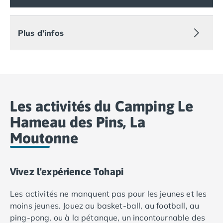
Camping Vias-Plage
Camping Pyrénées-Orientales
Camping Argelès-sur-Mer
Plus d'infos
Camping Canet-en-Roussillon
Camping Collioure
Camping Le Barcarès
Camping Perpignan
Camping Saint-Cyprien
Camping Limousin
Les activités du Camping Le
Camping Corrèze
Hameau des Pins, La
Camping Lorraine
Moutonne
Camping Vosges
Camping Midi-Pyrénées
Camping Aveyron
Camping Millau
Vivez l'expérience Tohapi
Camping Nant
Les activités ne manquent pas pour les jeunes et les
Camping Saint-Amans-des-Cots
moins jeunes. Jouez au basket-ball, au football, au
Camping Gers
ping-pong, ou à la pétanque, un incontournable des
Camping Lot