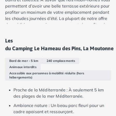
Camping Douarnenez
permettent d’avoir une belle terrasse extérieure pour
Camping Fouesnant
profiter un maximum de votre emplacement pendant
Camping Plouescat
les chaudes journées d’été. La plupart de notre offre
Camping Quimper
de mobil-home sur place vous permet de profiter de
Camping Roscoff
la climatisation.
Camping Ille-et-Vilaine
Camping Cancale
Les
Camping Dinard
du Camping Le Hameau des Pins, La Moutonne
Camping Saint-Malo
Camping Morbihan
Bord de mer - 5 km
240 emplacements
Camping Auray
Animaux interdits
Camping Carnac
Accessible aux personnes à mobilité réduite (hors
Camping La Trinité sur Mer
hébergements)
Camping Locmariaquer
Camping Penestin
Proche de la Méditerranée : À seulement 5 km
Camping Quiberon
des plages de la mer Méditerranée.
Camping Sarzeau
Ambiance nature : Un beau parc fleuri pour un
Camping Vannes
cadre apaisant et ressourçant.
Camping Champagne-Ardenne