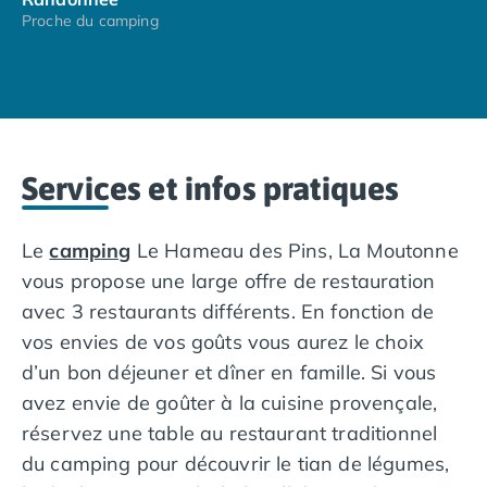
Faron depuis lequel vous aurez une vue imprenable
Proche du camping
Camping Espagne
sur la région et la ville.
Camping Cantabria
Camping Catalogne
Camping Costa Brava
Camping Barcelone
Camping Blanes
Services et infos pratiques
Camping Cadaques
Camping Calonge
Camping Empuriabrava
Le
camping
Le Hameau des Pins, La Moutonne
Camping Lloret De Mar
vous propose une large offre de restauration
Camping Palamos
avec 3 restaurants différents. En fonction de
Camping Pals
Camping Platja d'Aro
vos envies de vos goûts vous aurez le choix
Camping Tossa de Mar
d’un bon déjeuner et dîner en famille. Si vous
Camping Costa Dorada
avez envie de goûter à la cuisine provençale,
Camping Cambrils
réservez une table au restaurant traditionnel
Camping Creixell
du camping pour découvrir le tian de légumes,
Camping Salou