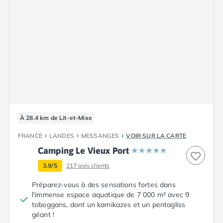
Camping Abruzzes
Camping Emilie Romagne
Camping Bologne
Camping Cesenatico
Camping Lido Di Spina
Camping Ravenne
Camping Riccione
Camping Rimini
Camping Frioul-Vénétie Julienne
Camping Latium
À 28.4 km de Lit-et-Mixe
Camping Rome
FRANCE
LANDES
MESSANGES
VOIR SUR LA CARTE
Camping Lombardie
Camping Le Vieux Port
Camping Piémont
Camping Pouilles
3.9/5
217
avis clients
Camping Gallipoli
Préparez-vous à des sensations fortes dans
Camping Sardaigne
l'immense espace aquatique de 7 000 m² avec 9
Camping Alghero
toboggans, dont un kamikazes et un pentagliss
Camping Muravera
géant !