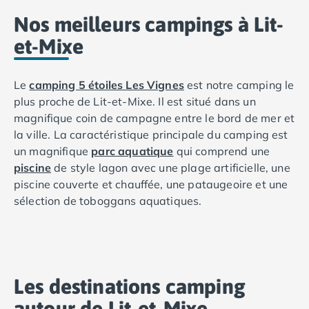
Nos meilleurs campings à Lit-
et-Mixe
Le
camping 5 étoiles Les Vignes
est notre camping le
plus proche de Lit-et-Mixe. Il est situé dans un
magnifique coin de campagne entre le bord de mer et
la ville. La caractéristique principale du camping est
un magnifique
parc aquatique
qui comprend une
piscine
de style lagon avec une plage artificielle, une
piscine couverte et chauffée, une pataugeoire et une
sélection de toboggans aquatiques.
Le camping offre beaucoup d'espace et bénéficie de
l'ombre des pins. Le camping les Vignes est une
destination idéale pour des vacances en famille car il
y a beaucoup d'activités pour tous les âges. Les
Les destinations camping
jeunes vacanciers apprécieront les animations du
autour de Lit-et-Mixe