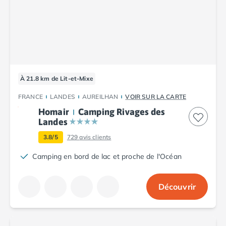
Camping Cantabria
Camping Catalogne
Camping Costa Brava
Camping Barcelone
Camping Blanes
Camping Cadaques
Camping Calonge
À 21.8 km de Lit-et-Mixe
Camping Empuriabrava
FRANCE
LANDES
AUREILHAN
VOIR SUR LA CARTE
Camping Lloret De Mar
Homair
Camping Rivages des
Camping Palamos
Landes
Camping Pals
3.8/5
729
avis clients
Camping Platja d'Aro
Camping Tossa de Mar
Camping en bord de lac et proche de l'Océan
Camping Costa Dorada
Camping Cambrils
Découvrir
Camping Creixell
Camping Salou
Camping Tarragone
Camping Italie