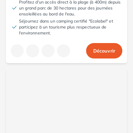
Camping Toscane
Profitez d'un accès direct à la plage (à 400m) depuis
Camping Albinia
un grand parc de 30 hectares pour des journées
ensoleillées au bord de l'eau.
Camping Cecina
Séjournez dans un camping certifié "Ecolabel" et
Camping Marina di Bibbona
participez à un tourisme plus respectueux de
Camping San Vincenzo
l'environnement.
Camping Sarteano
Camping Vénétie
Camping Caorle
Découvrir
Camping Cavallino
Camping Lido di Jesolo
Camping Pacengo di Lazise
Camping Sottomarina di Chioggia
Camping Venise
Camping Portugal
Camping Algarve
Camping Centre Portugal
Camping Lisbonne
Camping Nazaré
Camping Nord Portugal