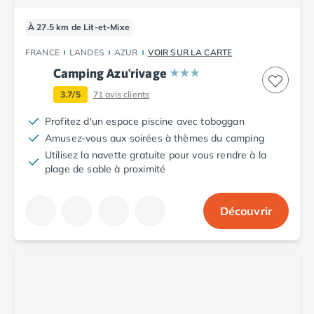
Camping Porto
Camping Croatie
À 27.5 km de Lit-et-Mixe
Camping Comté de Zadar
FRANCE
LANDES
AZUR
VOIR SUR LA CARTE
Camping Dalmatie
Camping Azu'rivage
Camping Istrie
Camping Porec
3.7/5
71
avis clients
Camping Pula
Profitez d'un espace piscine avec toboggan
Camping Rovinj
Amusez-vous aux soirées à thèmes du camping
Camping Kvarner
Utilisez la navette gratuite pour vous rendre à la
Autres destinations
plage de sable à proximité
Camping Suisse
Camping Belgique
Camping Pays-Bas
Découvrir
Camping Brabant-Septentrional
Camping Frise
Camping Hollande-Méridionale
Camping Limbourg
Camping Overijssel
Camping Zélande