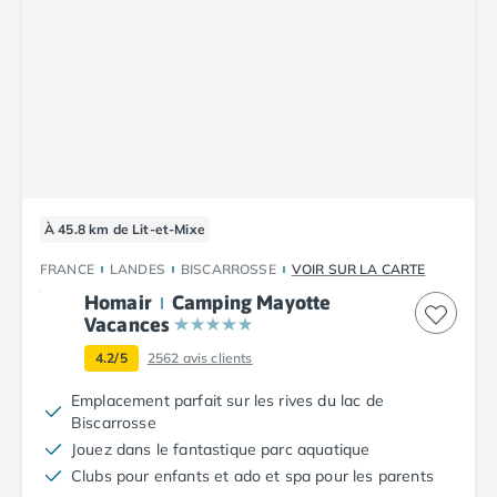
Camping Tarn
Camping Nord-Pas-de-Calais
Camping Pas-de-Calais
Camping Berck
Camping Boulogne-sur-Mer
Camping Le Portel
Camping Le Touquet
Camping Merlimont
Camping Pays de la Loire
À 45.8 km de Lit-et-Mixe
Camping Loire-Atlantique
Camping Guerande
FRANCE
LANDES
BISCARROSSE
VOIR SUR LA CARTE
Camping La Baule-Escoublac
Homair
Camping Mayotte
Camping La Turballe
Vacances
Camping Nantes
4.2/5
2562
avis clients
Camping Pornic
Emplacement parfait sur les rives du lac de
Camping Pornichet
Biscarrosse
Camping Saint Nazaire
Jouez dans le fantastique parc aquatique
Camping Maine-et-Loire
Clubs pour enfants et ado et spa pour les parents
Camping Saumur