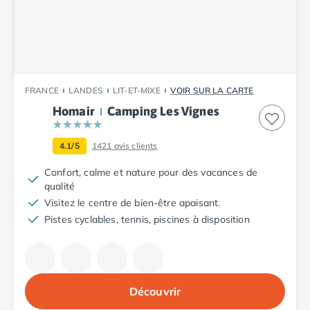
Camping Plouescat
Camping Quimper
Camping Roscoff
Camping Ille-et-Vilaine
Camping Cancale
FRANCE
LANDES
LIT-ET-MIXE
VOIR SUR LA CARTE
Camping Dinard
Homair
Camping Les Vignes
Camping Saint-Malo
Camping Morbihan
Camping Auray
4.1/5
1421
avis clients
Camping Carnac
Confort, calme et nature pour des vacances de
Camping La Trinité sur Mer
qualité
Camping Locmariaquer
Visitez le centre de bien-être apaisant.
Camping Penestin
Pistes cyclables, tennis, piscines à disposition
Camping Quiberon
Camping Sarzeau
Camping Vannes
Camping Champagne-Ardenne
Découvrir
Camping Ardennes