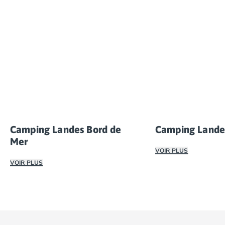
Camping Landes Bord de
Camping Landes
Mer
VOIR PLUS
VOIR PLUS
Choisissez un camp
Profitez d’un séjour en camping dans les Landes, face à 