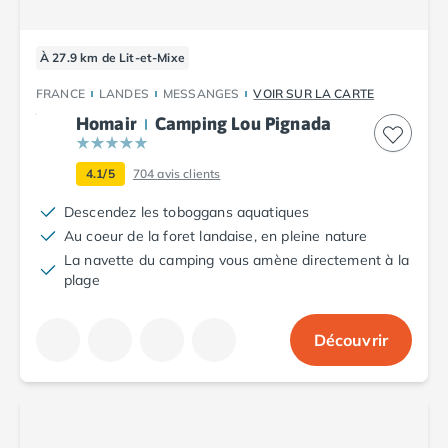
Camping Argelès-sur-Mer
Camping Canet-en-Roussillon
À 27.9 km de Lit-et-Mixe
Camping Collioure
Camping Le Barcarès
FRANCE
LANDES
MESSANGES
VOIR SUR LA CARTE
Camping Perpignan
Homair
Camping Lou Pignada
Camping Saint-Cyprien
Camping Limousin
4.1/5
704
avis clients
Camping Corrèze
Camping Lorraine
Descendez les toboggans aquatiques
Camping Vosges
Au coeur de la foret landaise, en pleine nature
Camping Midi-Pyrénées
La navette du camping vous amène directement à la
plage
Camping Aveyron
Camping Millau
Camping Nant
Découvrir
Camping Saint-Amans-des-Cots
Camping Gers
Camping Lot
Camping Lot-et-Garonne