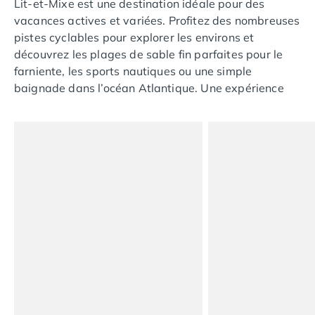
Lit-et-Mixe est une destination idéale pour des
Nos hébergements
vacances actives et variées. Profitez des nombreuses
Nos Mobils-Homes
/nos-hebergements/location-mobil-
pistes cyclables pour explorer les environs et
Nos Tentes équipées
/nos-hebergements/location-tente
découvrez les plages de sable fin parfaites pour le
Nos Emplacements
/nos-hebergements/location-empla
farniente, les sports nautiques ou une simple
La marque Tohapi by Homair
baignade dans l’océan Atlantique. Une expérience
Vivez l'expérience
mémorable pour tous les âges !
Qui sommes nous ?
Services et infos pratiques
Nos modes de paiement
Paiement en plusieurs fois
Paiement en plusieurs fois - avec ONEY BANK
Notre programme de fidélité
Devenir propriétaire
Camping en Dordogne
Camping avec terrain de tennis
Camping avec salle de sport