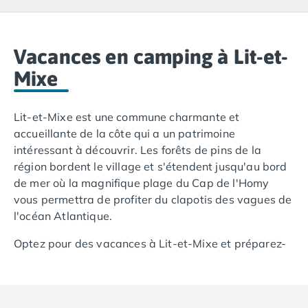
Camping Lacanau
Camping Soulac sur Mer
Camping Vendays-Montalivet
Camping Les Landes
Vacances en camping à Lit-et-
Camping Biscarrosse
Mixe
Camping Capbreton
Camping Hossegor
Lit-et-Mixe est une commune charmante et
Camping Messanges
accueillante de la côte qui a un patrimoine
Camping Moliets et Maa
intéressant à découvrir. Les forêts de pins de la
Camping Sanguinet
région bordent le village et s'étendent jusqu'au bord
Camping Seignosse
de mer où la magnifique plage du Cap de l'Homy
Camping Vieux Boucau les Bains
vous permettra de profiter du clapotis des vagues de
Camping Pyrénées Atlantiques
l'océan Atlantique.
Camping Bayonne
Camping Biarritz
Optez pour des vacances à Lit-et-Mixe et préparez-
Camping Bidart
vous à profiter de la beauté et du charme de cette
Camping Hendaye
région côtière du département des
Landes
en région
Camping Saint Jean de Luz
Aquitaine. Les amateurs de vacances en plein cœur
Camping Basse-Normandie