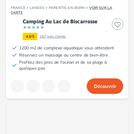
Camping Fréjus
Camping Hyères les Palmiers
FRANCE
LANDES
PARENTIS-EN-BORN
VOIR SUR LA
CARTE
Camping Port Grimaud
Camping Au Lac de Biscarrosse
Camping Saint-Aygulf
Camping Saint-Mandrier-sur-Mer
Camping Saint-Tropez
4.5/5
167
avis clients
Camping Toulon
1200 m2 de complexe aquatique vous attendent
Camping Vaucluse
Réservez un massage au centre de bien-être
Camping Avignon
Profitez des joies de l'océan et de sa plage à
Camping Rhône-Alpes
quelques pas
Camping Ardèche
Camping Ruoms
Découvrir
Camping Vallon-Pont-d'Arc
Camping Drôme
Camping Haute-Savoie
Camping Annecy
Camping Thonon-les-bains
Camping Isère
Camping Espagne