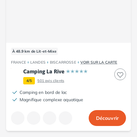
Camping Luxembourg
Camping Slovénie
Camping Allemagne
Camping Bade-Wurtemberg
Camping Forêt Noire
Camping Bavière
Camping Rhénanie-Palatinat
À 48.9 km de Lit-et-Mixe
Camping Autriche
FRANCE
LANDES
BISCARROSSE
VOIR SUR LA CARTE
Camping Styrie
Camping La Rive
Idées séjours
Par thématique
4/5
501
avis clients
Camping 4 étoiles
Camping en bord de lac
Camping 5 étoiles Tohapi
Magnifique complexe aquatique
Camping avec chiens acceptés
Camping avec parc aquatique
Camping avec piscine
Découvrir
Camping avec piscine chauffée
Camping avec piscine couverte