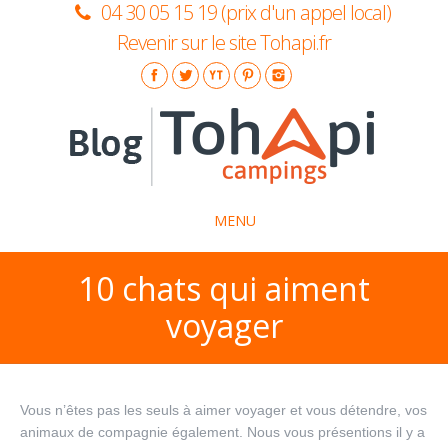
04 30 05 15 19 (prix d'un appel local)
Revenir sur le site Tohapi.fr
MENU
10 chats qui aiment
La marque Tohapi
voyager
Idées séjours
Insolite
Conseils pratiques
Vous n’êtes pas les seuls à aimer voyager et vous détendre, vos
animaux de compagnie également. Nous vous présentions il y a