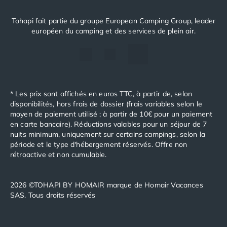
prochaines vacances en camping avec Tohapi ? Nous
essayons d'y répondre ici.
Tohapi fait partie du groupe European Camping Group, leader
européen du camping et des services de plein air.
Quels types d'hébergements sont proposés
par Tohapi ?
Tohapi propose une large gamme d'hébergements
pour tous les styles de vacances en camping. Vous
* Les prix sont affichés en euros TTC, à partir de, selon
trouverez des locations de mobil-home pour 2 à 6
disponibilités, hors frais de dossier (frais variables selon le
personnes, des tentes équipées, des chalets et des
moyen de paiement utilisé ; à partir de 10€ pour un paiement
en carte bancaire). Réductions valables pour un séjour de 7
emplacements pour tente ou camping-car
. Nos
nuits minimum, uniquement sur certains campings, selon la
gammes de mobil-homes se déclinent en 4 gammes :
période et le type d'hébergement réservés. Offre non
Classic, Comfort, Premium et Ultimate, pour
rétroactive et non cumulable.
s'adapter à votre budget et vos envies.
2026 ©TOHAPI BY HOMAIR marque de Homair Vacances
Quels équipements sont inclus dans un
SAS. Tous droits réservés
mobil-home ?
Nos mobil-homes sont entièrement équipés pour