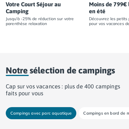
Votre Court Séjour au
Moins de 799€ 
Camping Basse-Normandie
Camping
en été
Camping Calvados
Jusqu'à -25% de réduction sur votre
Découvrez les petits 
Camping Cabourg
parenthèse relaxation
pour vos vacances de 
Camping Caen
Camping Honfleur
Camping Houlgate
Camping Ouistreham
Camping Manche
Camping Mont Saint Michel
Notre sélection de campings
Camping Bretagne
Camping Côtes d'Armor
Camping Erquy
Cap sur vos vacances : plus de 400 campings
Camping Saint-Cast-le-Guildo
faits pour vous
Camping Finistère
Camping Benodet
Camping Brest
Campings avec parc aquatique
Campings en bord de 
Camping Carantec
%
-19%
Camping Concarneau