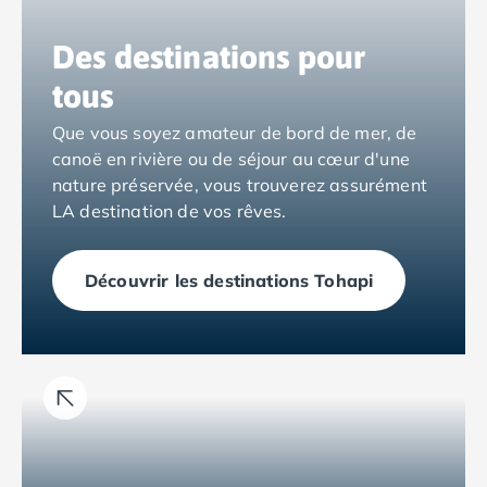
Camping Espagne
Des destinations pour
Camping Cantabria
Camping Catalogne
tous
Camping Costa Brava
Camping Barcelone
Que vous soyez amateur de bord de mer, de
Camping Blanes
canoë en rivière ou de séjour au cœur d'une
Camping Cadaques
nature préservée, vous trouverez assurément
Camping Calonge
LA destination de vos rêves.
Camping Empuriabrava
Camping Lloret De Mar
Découvrir les destinations Tohapi
Camping Palamos
Camping Pals
Camping Platja d'Aro
Camping Tossa de Mar
Camping Costa Dorada
Camping Cambrils
Camping Creixell
Camping Salou