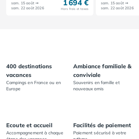
1 694 €
sam. 15 août
➞
sam. 15 août
➞
Camping Ardennes
sam. 22 août 2026
sam. 22 août 2026
Hors frais et taxes
Camping Corse
Camping Corse-du-Sud
Camping Bonifacio
Camping Porto Vecchio
Camping Haute-Corse
Camping Ghisonaccia
Camping Saint-Florent
Camping Franche-Comté
400 destinations
Ambiance familiale &
Camping Doubs
vacances
conviviale
Camping Jura
Campings en France ou en
Souvenirs en famille et
Camping Clairvaux-les-Lacs
Europe
nouveaux amis
Camping Haute-Normandie
Camping Eure
Camping Ile-de-France
Camping Essonne
Camping Seine-et-Marne
Ecoute et accueil
Facilités de paiement
Camping Val d'Oise
Accompagnement à chaque
Paiement sécurisé à votre
Camping Val-de-Marne