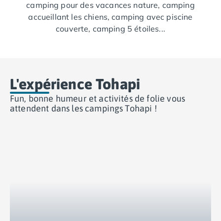
camping pour des vacances nature, camping
Camping Var
accueillant les chiens, camping avec piscine
Camping Fréjus
couverte, camping 5 étoiles...
Camping Hyères les Palmiers
Camping Port Grimaud
Camping Saint-Aygulf
Camping Saint-Mandrier-sur-Mer
Camping Saint-Tropez
L'expérience Tohapi
Camping Toulon
Fun, bonne humeur et activités de folie vous
Camping Vaucluse
attendent dans les campings Tohapi !
Camping Avignon
Camping Rhône-Alpes
Camping Ardèche
Camping Ruoms
Camping Vallon-Pont-d'Arc
Camping Drôme
Camping Haute-Savoie
Camping Annecy
Camping Thonon-les-bains
Camping Isère