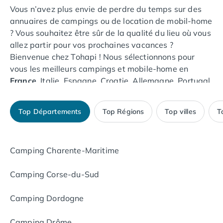
Camping Muravera
Vous n’avez plus envie de perdre du temps sur des
Camping Toscane
annuaires de campings ou de location de mobil-home
Camping Albinia
? Vous souhaitez être sûr de la qualité du lieu où vous
Camping Cecina
allez partir pour vos prochaines vacances ?
Camping Marina di Bibbona
Bienvenue chez Tohapi ! Nous sélectionnons pour
Camping San Vincenzo
vous les meilleurs campings et mobile-home en
Camping Sarteano
France
, Italie, Espagne, Croatie, Allemagne, Portugal
Camping Vénétie
et Pays-Bas.
Camping Caorle
Top Départements
Top Régions
Top villes
T
Camping Cavallino
Tohapi c’est un choix de plus de 400
Camping Lido di Jesolo
destinations en France et en Europe !
Camping Pacengo di Lazise
Camping Charente-Maritime
Camping Sottomarina di Chioggia
Côte d’Azur,
Vendée
, Charente-Maritime,
Landes
,
Camping Venise
bord de Loire, Corse,
Ardèche
, Pyrénées-Orientales,
Camping Corse-du-Sud
Camping Portugal
Dordogne
, votre petit coin de paradis est forcément
Camping Algarve
sur Tohapi. Nos offres sont à la carte : vous pouvez
Camping Dordogne
Camping Centre Portugal
opter par exemple pour une location en court séjour,
Camping Lisbonne
ou à la semaine dans l’un de nos campings 3, 4 ou 5
Camping Drôme
Camping Nazaré