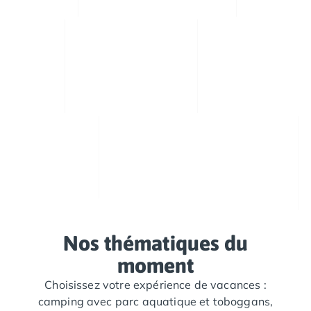
Camping Royan
Camping Saint-Georges-de-Didonne
Camping Saint-Palais-sur-Mer
Camping Provence-Alpes-Côte d'Azur
Camping Alpes-de-Haute-Provence
Camping Castellane
Camping Gréoux les Bains
Camping Alpes-Maritimes
Camping Antibes
Camping Cagnes-sur-Mer
Camping Nice
Camping Bouches du Rhône
Camping Aix-en-Provence
Camping Arles
Camping Cassis
Nos thématiques du
Camping La Ciotat
moment
Camping La Roque-d'Anthéron
Choisissez votre expérience de vacances :
Camping Marseille
camping avec parc aquatique et toboggans,
Camping Martigues