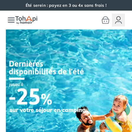
Été serein : payez en 3 ou 4x sans frais !
Toutes nos destinations
Camping France
Camping Alsace
Camping Bas-Rhin
Camping Haut-Rhin
Camping Colmar
Camping Mulhouse
Camping Munster
Camping Aquitaine
Camping Dordogne
Camping Carsac-Aillac
Camping Les Eyzies-de-Tayac-Sireuil
Camping Sarlat
Camping Gironde
Camping Bordeaux
Camping Carcans