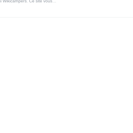
ui Wikicampers. Ce site vous…