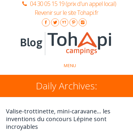
04 30 05 15 19 (prix d'un appel local)
Revenir sur le site Tohapi.fr
MENU
Daily Archives:
La marque Tohapi
Idées séjours
Insolite
Valise-trottinette, mini-caravane… les
inventions du concours Lépine sont
Conseils pratiques
incroyables