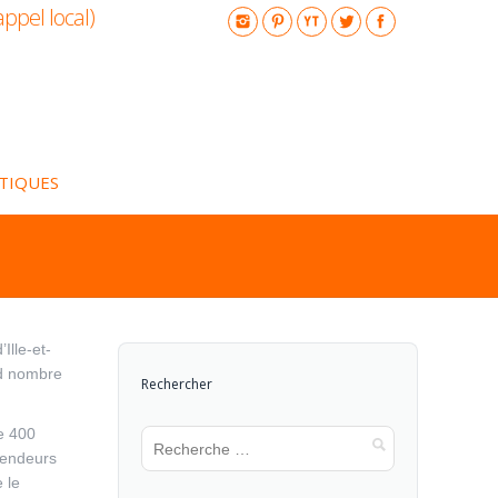
appel local)
ATIQUES
lle-et-
nd nombre
Rechercher
e 400
 vendeurs
 le