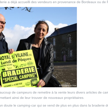
erie a déjà accueilli des vendeurs en provenance de Bordeaux ou de P
aucoup de campeurs de remettre à la vente leurs divers articles de ca
ettant ainsi de leur trouver de nouveaux propriétaires.
cun doute le camping-car qui se vend de plus en plus dans la braderie 