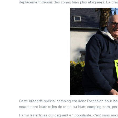
déplacement depuis des zones bien plus éloignées. La brad
Cette braderie spécial camping est donc l’occasion pour be
notamment leurs toiles de tente ou leurs camping-cars, perm
Parmi les articles qui gagnent en popularité, c’est sans au