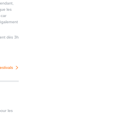
pendant,
que les
-car
 également
ent dès 3h
estivals
pour les