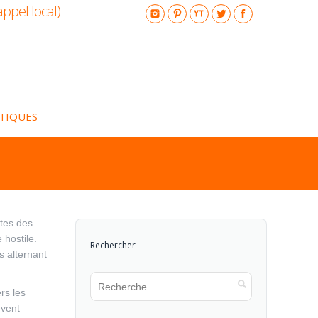
appel local)
ATIQUES
ptes des
 hostile.
Rechercher
s alternant
rs les
uvent