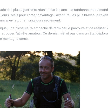
utés des plus aguerris et réunit, tous les ans, les randonneurs du mond
5 jours. Mais pour corser davantage l’aventure, les plus braves, à l’exe
ours aller-retour en cinq jours seulement.
que, une blessure l’a empêché de terminer le parcours et de réaliser l
retrouver l’athlète amateur. Ce dernier n’était pas dans un état déplor
ine montagne corse.