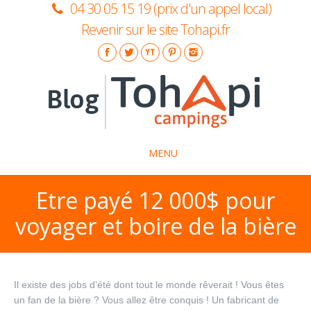
04 30 05 15 19 (prix d'un appel local)
Revenir sur le site Tohapi.fr
MENU
Etre payé 12 000$ pour
La marque Tohapi
voyager et boire de la bière
Idées séjours
Insolite
Conseils pratiques
Il existe des jobs d’été dont tout le monde rêverait ! Vous êtes
un fan de la bière ? Vous allez être conquis ! Un fabricant de