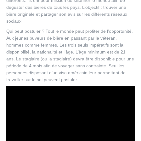
différents. Ils ont pour mission de sillonner le monde afin de
déguster des bières de tous les pays. L’objectif : trouver une
bière originale et partager son avis sur les différents réseaux
sociaux.
Qui peut postuler ? Tout le monde peut profiter de l’opportunité.
Aux jeunes buveurs de bière en passant par le vétéran,
hommes comme femmes. Les trois seuls impératifs sont la
disponibilité, la nationalité et l’âge. L’âge minimum est de 21
ans. Le stagiaire (ou la stagiaire) devra être disponible pour une
période de 4 mois afin de voyager sans contrainte. Seul les
personnes disposant d’un visa américain leur permettant de
travailler sur le sol peuvent postuler.