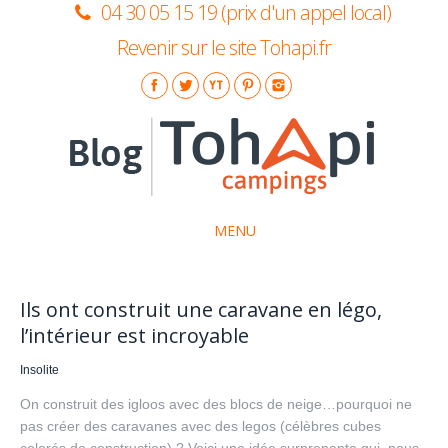
04 30 05 15 19 (prix d'un appel local)
Revenir sur le site Tohapi.fr
MENU
La marque Tohapi
Ils ont construit une caravane en légo,
Idées séjours
l’intérieur est incroyable
Insolite
Insolite
On construit des igloos avec des blocs de neige…pourquoi ne
Conseils pratiques
pas créer des caravanes avec des legos (célèbres cubes