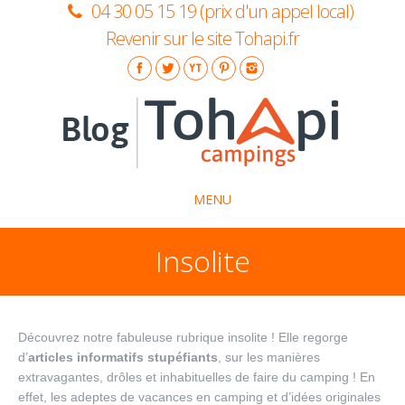
04 30 05 15 19 (prix d'un appel local)
Revenir sur le site Tohapi.fr
MENU
Insolite
La marque Tohapi
Idées séjours
Insolite
Découvrez notre fabuleuse rubrique insolite ! Elle regorge
d’
articles informatifs stupéfiants
, sur les manières
Conseils pratiques
extravagantes, drôles et inhabituelles de faire du camping ! En
effet, les adeptes de vacances en camping et d’idées originales