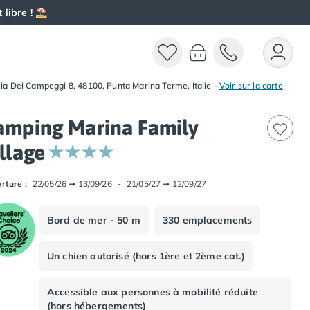
 libre ! ⛱️
ia Dei Campeggi 8, 48100, Punta Marina Terme, Italie
-
Voir sur la carte
amping Marina Family
llage
rture :
22/05/26
➞
13/09/26
-
21/05/27
➞
12/09/27
Bord de mer - 50 m
330 emplacements
Un chien autorisé (hors 1ère et 2ème cat.)
Accessible aux personnes à mobilité réduite
(hors hébergements)