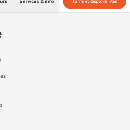
urs
Services & info
Tarifs et disponibilités
e
n
les
a