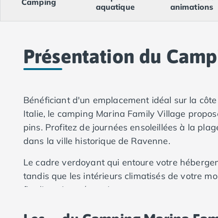
Camping
Camping Val-de-Marne
aquatique
animations
Camping Languedoc-Roussillon
Camping Aude
Camping Gruissan
Camping Narbonne-Plage
Présentation du Campi
Camping Sigean
Camping Gard
Camping Aigues-Mortes
Camping Grau-du-Roi
Bénéficiant d'un emplacement idéal sur la côte
Camping Nîmes
Italie, le camping Marina Family Village propose
Camping Hérault
pins. Profitez de journées ensoleillées à la pla
Camping Agde
dans la ville historique de Ravenne.
Camping Béziers
Camping La Grande Motte
Le cadre verdoyant qui entoure votre héberge
Camping Marseillan-Plage
tandis que les intérieurs climatisés de votre mob
Camping Montpellier
fin d'une journée active.
Camping Palavas-les-Flots
Camping Sète
Camping Valras-Plage