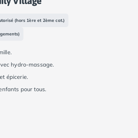
ly Village
torisé (hors 1ère et 2ème cat.)
rgements)
ille.
 avec hydro-massage.
et épicerie.
 enfants pour tous.