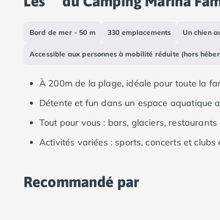
Les
du Camping Marina Fami
Camping Vias-Plage
Camping Pyrénées-Orientales
Camping Argelès-sur-Mer
Bord de mer - 50 m
330 emplacements
Un chien au
Camping Canet-en-Roussillon
Camping Collioure
Accessible aux personnes à mobilité réduite (hors hébe
Camping Le Barcarès
Camping Perpignan
À 200m de la plage, idéale pour toute la fam
Camping Saint-Cyprien
Camping Limousin
Détente et fun dans un espace aquatique
Camping Corrèze
Tout pour vous : bars, glaciers, restaurants 
Camping Lorraine
Camping Vosges
Activités variées : sports, concerts et clubs
Camping Midi-Pyrénées
Camping Aveyron
Camping Millau
Recommandé par
Camping Nant
Camping Saint-Amans-des-Cots
Camping Gers
Camping Lot