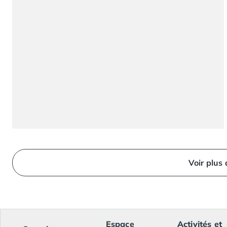
Camping Ardennes
Camping Corse
Camping Corse-du-Sud
Camping Bonifacio
Camping Porto Vecchio
Camping Haute-Corse
Camping Ghisonaccia
Camping Saint-Florent
Camping Franche-Comté
Camping Doubs
Camping Jura
Camping Clairvaux-les-Lacs
Camping Haute-Normandie
Voir plus
Camping Eure
Camping Ile-de-France
Camping Essonne
Camping Seine-et-Marne
Camping Val d'Oise
Espace
Activités et