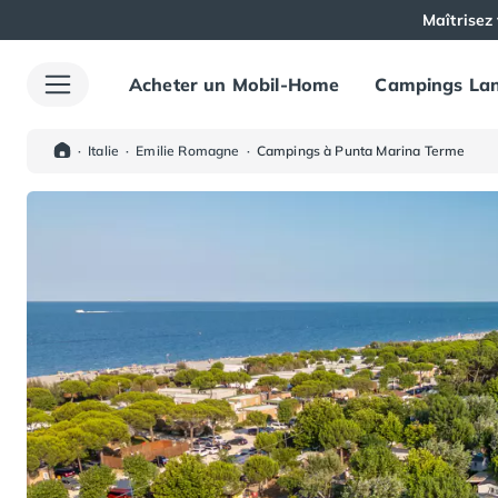
Maîtrisez 
Acheter un Mobil-Home
Campings Lan
Toutes nos destinations
Camping France
Camping Alsace
·
Italie
·
Emilie Romagne
·
Campings à Punta Marina Terme
Camping Bas-Rhin
Camping Haut-Rhin
Camping Colmar
Camping Mulhouse
Camping Munster
Camping Aquitaine
Camping Dordogne
Camping Carsac-Aillac
Camping Les Eyzies-de-Tayac-Sireuil
Camping Sarlat
Camping Gironde
Camping Bordeaux
Camping Carcans