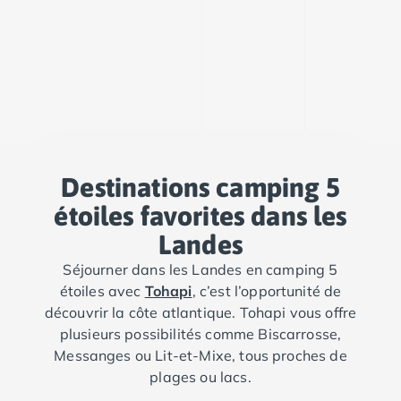
Camping Toscane
Camping Albinia
Camping Cecina
Camping Marina di Bibbona
Camping San Vincenzo
Camping Sarteano
Camping Vénétie
Camping Caorle
Camping Cavallino
Destinations camping 5
Camping Lido di Jesolo
étoiles favorites dans les
Camping Pacengo di Lazise
Landes
Camping Sottomarina di Chioggia
Camping Venise
Séjourner dans les Landes en camping 5
Camping Portugal
étoiles avec
Tohapi
, c’est l’opportunité de
Camping Algarve
découvrir la côte atlantique. Tohapi vous offre
Camping Centre Portugal
plusieurs possibilités comme Biscarrosse,
Camping Lisbonne
Messanges ou Lit-et-Mixe, tous proches de
Camping Nazaré
plages ou lacs.
Camping Nord Portugal