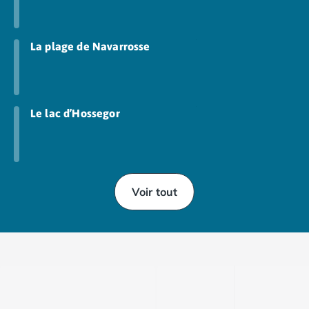
Camping Abruzzes
Camping Emilie Romagne
Camping Bologne
La plage de Navarrosse
Camping Cesenatico
Camping Lido Di Spina
Camping Ravenne
Camping Riccione
Le lac d’Hossegor
Camping Rimini
Camping Frioul-Vénétie Julienne
Camping Latium
Camping Rome
Voir tout
Camping Lombardie
Camping Piémont
Camping Pouilles
Camping Gallipoli
Camping Sardaigne
Camping Alghero
Camping Muravera