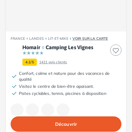
Camping Plouescat
Camping Quimper
Camping Roscoff
Camping Ille-et-Vilaine
Camping Cancale
FRANCE
LANDES
LIT-ET-MIXE
VOIR SUR LA CARTE
Camping Dinard
Homair
Camping Les Vignes
Camping Saint-Malo
Camping Morbihan
Camping Auray
4.1/5
1421
avis clients
Camping Carnac
Confort, calme et nature pour des vacances de
Camping La Trinité sur Mer
qualité
Camping Locmariaquer
Visitez le centre de bien-être apaisant.
Camping Penestin
Pistes cyclables, tennis, piscines à disposition
Camping Quiberon
Camping Sarzeau
Camping Vannes
Camping Champagne-Ardenne
Découvrir
Camping Ardennes