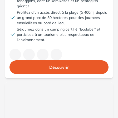
toboggans, dont un kamikazes et un pentagliss
Camping Saint-Palais-sur-Mer
géant !
Camping Provence-Alpes-Côte d'Azur
Profitez d'un accès direct à la plage (à 400m) depuis
Camping Alpes-de-Haute-Provence
un grand parc de 30 hectares pour des journées
ensoleillées au bord de l'eau.
Camping Castellane
Séjournez dans un camping certifié "Ecolabel" et
Camping Gréoux les Bains
participez à un tourisme plus respectueux de
Camping Alpes-Maritimes
l'environnement.
Camping Antibes
Camping Cagnes-sur-Mer
Camping Nice
Camping Bouches du Rhône
Découvrir
Camping Aix-en-Provence
Camping Arles
Camping Cassis
Camping La Ciotat
Camping La Roque-d'Anthéron
Camping Marseille
Camping Martigues
Camping Var