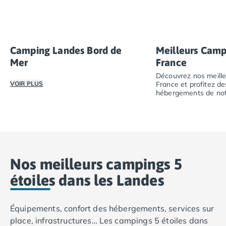
proposées dans nos campings.
Camping Luxembourg
Camping Slovénie
Camping Allemagne
Camping Bade-Wurtemberg
Camping Landes Bord de
Meilleurs Camp
Camping Forêt Noire
Mer
France
Camping Bavière
Découvrez nos meill
Camping Rhénanie-Palatinat
VOIR PLUS
France et profitez d
hébergements de not
Camping Autriche
Profitez d’un séjour en camping dans les Landes, face à 
Camping Styrie
Découvrez nos mei
Idées séjours
Par thématique
Camping 4 étoiles
Camping 5 étoiles Tohapi
Nos meilleurs campings 5
Camping avec chiens acceptés
étoiles dans les Landes
Camping avec parc aquatique
Camping avec piscine
Camping avec piscine chauffée
Équipements, confort des hébergements, services sur
Camping avec piscine couverte
place, infrastructures… Les campings 5 étoiles dans