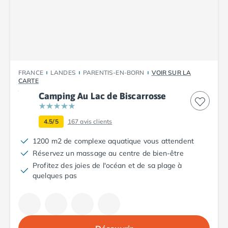
Camping Tarn
Camping Nord-Pas-de-Calais
Camping Pas-de-Calais
Camping Berck
Camping Boulogne-sur-Mer
Camping Le Portel
FRANCE
LANDES
PARENTIS-EN-BORN
VOIR SUR LA
Camping Le Touquet
CARTE
Camping Merlimont
Camping Au Lac de Biscarrosse
Camping Pays de la Loire
Camping Loire-Atlantique
4.5/5
167
avis clients
Camping Guerande
Camping La Baule-Escoublac
1200 m2 de complexe aquatique vous attendent
Camping La Turballe
Réservez un massage au centre de bien-être
Camping Nantes
Profitez des joies de l'océan et de sa plage à
Camping Pornic
quelques pas
Camping Pornichet
Camping Saint Nazaire
Camping Maine-et-Loire
Camping Saumur