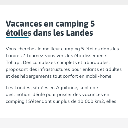
Camping Lacanau
Camping Soulac sur Mer
Camping Vendays-Montalivet
Camping Les Landes
Vacances en camping 5
Camping Biscarrosse
étoiles dans les Landes
Camping Capbreton
Camping Hossegor
Vous cherchez le meilleur camping 5 étoiles dans les
Camping Messanges
Landes ? Tournez-vous vers les établissements
Camping Moliets et Maa
Tohapi. Des complexes complets et abordables,
Camping Sanguinet
proposant des infrastructures pour enfants et adultes
Camping Seignosse
et des hébergements tout confort en mobil-home.
Camping Vieux Boucau les Bains
Camping Pyrénées Atlantiques
Les Landes, situées en Aquitaine, sont une
Camping Bayonne
destination idéale pour passer des vacances en
Camping Biarritz
camping ! S’étendant sur plus de 10 000 km2, elles
Camping Bidart
offrent de nombreuses possibilités en termes
Camping Hendaye
d’activités : randonnées, découverte de paysages
Camping Saint Jean de Luz
merveilleux, détente à la plage, exploration des vieux
Camping Basse-Normandie