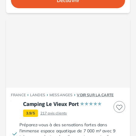
Découvrir
Camping Vendée
Camping Jard-sur-Mer
Camping La Roche-sur-Yon
Camping La-Tranche-sur-Mer
Camping Les Sables d'Olonne
Camping Noirmoutier
Camping Saint-Gilles-Croix-de-Vie
Camping Saint-Hilaire-De-Riez
Camping Saint-Jean-De-Monts
Camping Picardie
Camping Aisne
Camping Poitou-Charentes
Camping Charente-Maritime
FRANCE
LANDES
MESSANGES
VOIR SUR LA CARTE
Camping Châtelaillon-Plage
Camping Le Vieux Port
Camping Fouras
Camping La Rochelle
3.9/5
217
avis clients
Camping Les Mathes
Préparez-vous à des sensations fortes dans
Camping Royan
l'immense espace aquatique de 7 000 m² avec 9
Camping Saint-Georges-de-Didonne