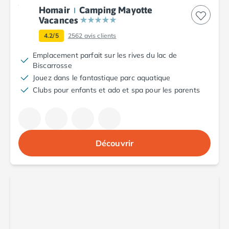
Camping Argelès-sur-Mer
Homair
Camping Mayotte
Vacances
Camping Canet-en-Roussillon
Camping Collioure
4.2/5
2562
avis clients
Camping Le Barcarès
Emplacement parfait sur les rives du lac de
Camping Perpignan
Biscarrosse
Camping Saint-Cyprien
Jouez dans le fantastique parc aquatique
Camping Limousin
Clubs pour enfants et ado et spa pour les parents
Camping Corrèze
Camping Lorraine
Camping Vosges
Camping Midi-Pyrénées
Découvrir
Camping Aveyron
Camping Millau
Camping Nant
Camping Saint-Amans-des-Cots
Camping Gers
Camping Lot
Camping Lot-et-Garonne