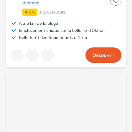
Camping Saint-Palais-sur-Mer
Camping Provence-Alpes-Côte d'Azur
4.2/5
137
avis clients
Camping Alpes-de-Haute-Provence
A 2,5 km de la plage
Camping Castellane
Emplacement unique sur la belle Ile d'Oléron
Camping Gréoux les Bains
Belle forêt des Saumonards à 1 km
Camping Alpes-Maritimes
Camping Antibes
Camping Cagnes-sur-Mer
Découvrir
Camping Nice
Camping Bouches du Rhône
Camping Aix-en-Provence
Camping Arles
Camping Cassis
Camping La Ciotat
Camping La Roque-d'Anthéron
Camping Marseille
Camping Martigues
Camping Var