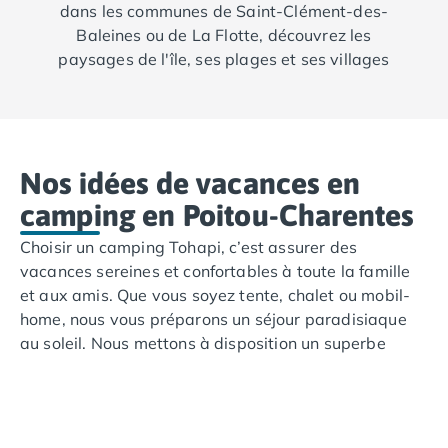
dans les communes de Saint-Clément-des-
Baleines ou de La Flotte, découvrez les
paysages de l'île, ses plages et ses villages
typiques. Si vous préférez séjourner à
proximité de La Rochelle, notre camping à
Chatelaillon-Plage vous accueille pour des
vacances alliant détente et découvertes.
Nos idées de vacances en
camping en Poitou-Charentes
Choisir un camping Tohapi, c’est assurer des
vacances sereines et confortables à toute la famille
et aux amis. Que vous soyez tente, chalet ou mobil-
home, nous vous préparons un séjour paradisiaque
au soleil. Nous mettons à disposition un superbe
espace aquatique avec aires de jeux pour enfants,
spa, terrains de sport et animations tout au long de
votre semaine au bord de l’eau !