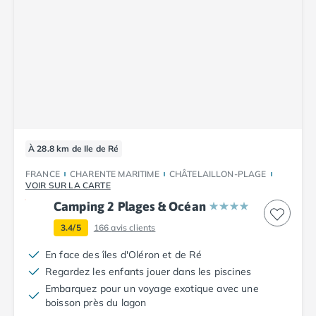
Camping Tarn
Camping Nord-Pas-de-Calais
Camping Pas-de-Calais
Camping Berck
Camping Boulogne-sur-Mer
Camping Le Portel
Camping Le Touquet
Camping Merlimont
Camping Pays de la Loire
À 28.8 km de Ile de Ré
Camping Loire-Atlantique
Camping Guerande
FRANCE
CHARENTE MARITIME
CHÂTELAILLON-PLAGE
VOIR SUR LA CARTE
Camping La Baule-Escoublac
Camping La Turballe
Camping 2 Plages & Océan
Camping Nantes
3.4/5
166
avis clients
Camping Pornic
En face des îles d'Oléron et de Ré
Camping Pornichet
Regardez les enfants jouer dans les piscines
Camping Saint Nazaire
Embarquez pour un voyage exotique avec une
Camping Maine-et-Loire
boisson près du lagon
Camping Saumur