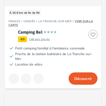
Camping Fréjus
Camping Hyères les Palmiers
Camping Port Grimaud
À 16.6 km de Ile de Ré
Camping Saint-Aygulf
FRANCE
VENDÉE
LA-TRANCHE-SUR-MER
VOIR SUR LA
Camping Saint-Mandrier-sur-Mer
CARTE
Camping Saint-Tropez
Camping Bel
Camping Toulon
4/5
146
avis clients
Camping Vaucluse
Camping Avignon
Petit camping familial à l'ambiance conviviale
Camping Rhône-Alpes
Proche de la station balnéaire de La Tranche-sur-
Camping Ardèche
Mer
Camping Ruoms
Location de vélos
Camping Vallon-Pont-d'Arc
Camping Drôme
Découvrir
Camping Haute-Savoie
Camping Annecy
Camping Thonon-les-bains
Camping Isère
Camping Espagne