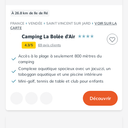
Camping Argelès-sur-Mer
Camping Canet-en-Roussillon
À 26.8 km de Ile de Ré
Camping Collioure
FRANCE
VENDÉE
SAINT VINCENT SUR JARD
VOIR SUR LA
Camping Le Barcarès
CARTE
Camping Perpignan
Camping La Bolée d'Air
Camping Saint-Cyprien
4.3/5
69
avis clients
Camping Limousin
Camping Corrèze
Accès à la plage à seulement 800 mètres du
Camping Lorraine
camping
Camping Vosges
Complexe aquatique spacieux avec un jacuzzi, un
Camping Midi-Pyrénées
toboggan aquatique et une piscine intérieure
Camping Aveyron
Mini-golf, tennis de table et club pour enfants
Camping Millau
Camping Nant
Découvrir
Camping Saint-Amans-des-Cots
Camping Gers
Camping Lot
Camping Lot-et-Garonne