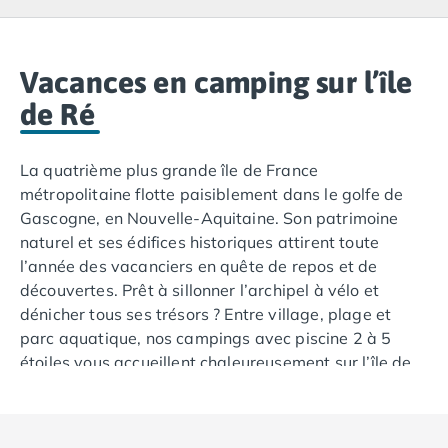
Camping Lacanau
Camping Soulac sur Mer
Camping Vendays-Montalivet
Camping Les Landes
Vacances en camping sur l’île
Camping Biscarrosse
de Ré
Camping Capbreton
Camping Hossegor
La quatrième plus grande île de France
Camping Messanges
métropolitaine flotte paisiblement dans le golfe de
Camping Moliets et Maa
Gascogne, en Nouvelle-Aquitaine. Son patrimoine
Camping Sanguinet
naturel et ses édifices historiques attirent toute
Camping Seignosse
l’année des vacanciers en quête de repos et de
Camping Vieux Boucau les Bains
découvertes. Prêt à sillonner l’archipel à vélo et
Camping Pyrénées Atlantiques
dénicher tous ses trésors ? Entre village, plage et
Camping Bayonne
parc aquatique, nos campings avec piscine 2 à 5
Camping Biarritz
étoiles vous accueillent chaleureusement sur l’île de
Camping Bidart
Ré. Faites vos valises et venez explorer des sites
Camping Hendaye
incontournables au bord de l’océan Atlantique.
Camping Saint Jean de Luz
Camping Basse-Normandie