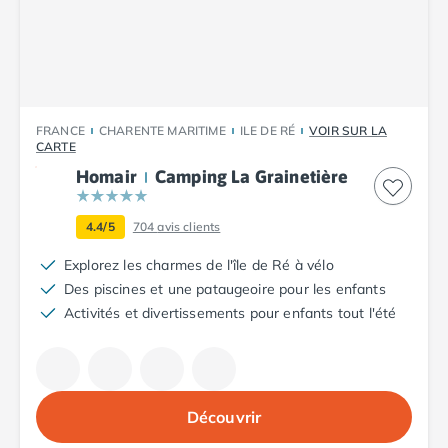
Camping Plouescat
Camping Quimper
Camping Roscoff
Camping Ille-et-Vilaine
Camping Cancale
FRANCE
CHARENTE MARITIME
ILE DE RÉ
VOIR SUR LA
Camping Dinard
CARTE
Camping Saint-Malo
Homair
Camping La Grainetière
Camping Morbihan
Camping Auray
4.4/5
704
avis clients
Camping Carnac
Camping La Trinité sur Mer
Explorez les charmes de l'île de Ré à vélo
Camping Locmariaquer
Des piscines et une pataugeoire pour les enfants
Camping Penestin
Activités et divertissements pour enfants tout l'été
Camping Quiberon
Camping Sarzeau
Camping Vannes
Camping Champagne-Ardenne
Découvrir
Camping Ardennes