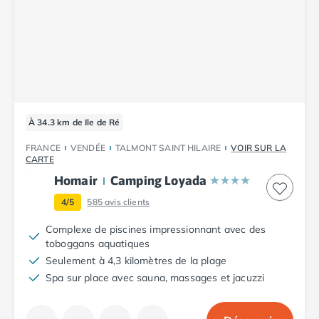
Camping Luxembourg
Camping Slovénie
Camping Allemagne
Camping Bade-Wurtemberg
Camping Forêt Noire
Camping Bavière
Camping Rhénanie-Palatinat
À 34.3 km de Ile de Ré
Camping Autriche
FRANCE
VENDÉE
TALMONT SAINT HILAIRE
VOIR SUR LA
Camping Styrie
CARTE
Idées séjours
Homair
Camping Loyada
Par thématique
Camping 4 étoiles
4/5
585
avis clients
Camping 5 étoiles Tohapi
Complexe de piscines impressionnant avec des
Camping avec chiens acceptés
toboggans aquatiques
Camping avec parc aquatique
Seulement à 4,3 kilomètres de la plage
Camping avec piscine
Spa sur place avec sauna, massages et jacuzzi
Camping avec piscine chauffée
Camping avec piscine couverte