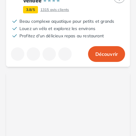
Vendée
Camping Aude
3.8/5
1315
avis clients
Camping Gruissan
Camping Narbonne-Plage
Beau complexe aquatique pour petits et grands
Camping Sigean
Louez un vélo et explorez les environs
Camping Gard
Profitez d'un délicieux repas au restaurant
Camping Aigues-Mortes
Camping Grau-du-Roi
Découvrir
Camping Nîmes
Camping Hérault
Camping Agde
Camping Béziers
Camping La Grande Motte
Camping Marseillan-Plage
Camping Montpellier
Camping Palavas-les-Flots
Camping Sète
Camping Valras-Plage
Camping Vias-Plage
Camping Pyrénées-Orientales