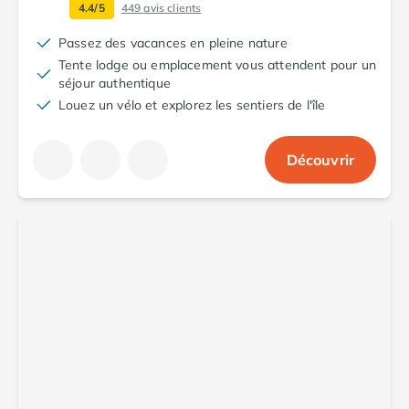
Camping Toscane
4.4/5
449
avis clients
Camping Albinia
Passez des vacances en pleine nature
Camping Cecina
Tente lodge ou emplacement vous attendent pour un
Camping Marina di Bibbona
séjour authentique
Camping San Vincenzo
Louez un vélo et explorez les sentiers de l'île
Camping Sarteano
Camping Vénétie
Camping Caorle
Découvrir
Camping Cavallino
Camping Lido di Jesolo
Camping Pacengo di Lazise
Camping Sottomarina di Chioggia
Camping Venise
Camping Portugal
Camping Algarve
Camping Centre Portugal
Camping Lisbonne
Camping Nazaré
Camping Nord Portugal