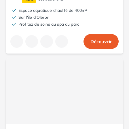
Camping en bord de mer Corse
Camping en bord de mer Espagne
Espace aquatique chauffé de 400m²
Camping en bord de mer France
Sur l'île d'Oléron
Camping en bord de mer Gironde
Profitez de soins au spa du parc
Camping en bord de mer Italie
Camping en bord de mer Les Landes
Découvrir
Camping en bord de mer Portugal
Camping en bord de mer Sardaigne
Camping en bord de mer Var
Camping en bord de mer Vendée
Camping Les Alpes
Camping Méditerranée
Camping Savoie
Camping Sud Ouest
Offres spéciales
Bons plans du moment
/promotions/
Avantages & autres promotions
Programme de fidélité
Nos petits prix 2026