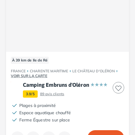
Camping Cantabria
Camping Catalogne
Camping Costa Brava
Camping Barcelone
Camping Blanes
Camping Cadaques
Camping Calonge
Camping Empuriabrava
À 39 km de Ile de Ré
Camping Lloret De Mar
Camping Palamos
FRANCE
CHARENTE MARITIME
LE CHÂTEAU D'OLÉRON
Camping Pals
VOIR SUR LA CARTE
Camping Platja d'Aro
Camping Embruns d'Oléron
Camping Tossa de Mar
3.9/5
89
avis clients
Camping Costa Dorada
Camping Cambrils
Plages à proximité
Camping Creixell
Espace aquatique chauffé
Camping Salou
Ferme Équestre sur place
Camping Tarragone
Camping Italie