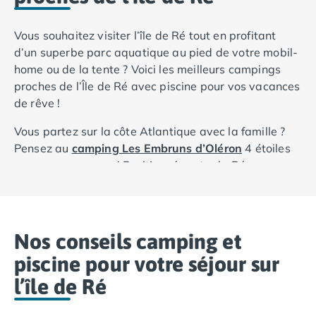
Vous souhaitez visiter l’île de Ré tout en profitant
d’un superbe parc aquatique au pied de votre mobil-
home ou de la tente ? Voici les meilleurs campings
proches de l’Île de Ré avec piscine pour vos vacances
de rêve !
Vous partez sur la côte Atlantique avec la famille ?
Pensez au
camping Les Embruns d’Oléron
4 étoiles
pour vos vacances ! Positionné contre la Réserve
naturelle de Moëze-Oléron, ce lieu tranquille regorge
de plages et de forêts. Visitez le château d’Oléron à 1
km puis partez en balade à cheval avec la ferme
équestre du camping. L’espace aquatique occupe
Nos conseils camping et
évidemment une place de choix : vos enfants vont
piscine pour votre séjour sur
adorer le bassin coloré qui leur est dédié. Bref, mer,
l’île de Ré
océan ou piscine… Vous avez l’embarras du choix
avec ce camping proche de l'île de Ré !