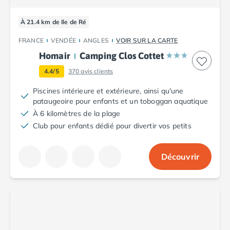
Camping Porto
Camping Croatie
À 21.4 km de Ile de Ré
Camping Comté de Zadar
FRANCE
VENDÉE
ANGLES
VOIR SUR LA CARTE
Camping Dalmatie
Camping Istrie
Homair
Camping Clos Cottet
Camping Porec
4.4/5
370
avis clients
Camping Pula
Piscines intérieure et extérieure, ainsi qu'une
Camping Rovinj
pataugeoire pour enfants et un toboggan aquatique
Camping Kvarner
À 6 kilomètres de la plage
Autres destinations
Club pour enfants dédié pour divertir vos petits
Camping Suisse
Camping Belgique
Camping Pays-Bas
Découvrir
Camping Brabant-Septentrional
Camping Frise
Camping Hollande-Méridionale
Camping Limbourg
Camping Overijssel
Camping Zélande