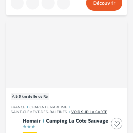
Découvrir
Camping Abruzzes
Camping Emilie Romagne
Camping Bologne
Camping Cesenatico
Camping Lido Di Spina
Camping Ravenne
Camping Riccione
Camping Rimini
Camping Frioul-Vénétie Julienne
Camping Latium
Camping Rome
Camping Lombardie
Camping Piémont
À 9.6 km de Ile de Ré
Camping Pouilles
Camping Gallipoli
FRANCE
CHARENTE MARITIME
Camping Sardaigne
SAINT-CLÉMENT-DES-BALEINES
VOIR SUR LA CARTE
Camping Alghero
Homair
Camping La Côte Sauvage
Camping Muravera