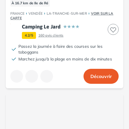
À 16.7 km de Ile de Ré
Promos d'été 2026
Nos hébergements
FRANCE
VENDÉE
LA-TRANCHE-SUR-MER
VOIR SUR LA
CARTE
Nos Mobils-Homes
/nos-hebergements/location-mobil-
Nos Tentes équipées
/nos-hebergements/location-tente
Camping Le Jard
Nos Emplacements
/nos-hebergements/location-empla
4.2/5
160
avis clients
La marque Tohapi by Homair
Passez la journée à faire des courses sur les
Vivez l'expérience
toboggans
Qui sommes nous ?
Marchez jusqu'à la plage en moins de dix minutes
Services et infos pratiques
Nos modes de paiement
Paiement en plusieurs fois
Découvrir
Paiement en plusieurs fois - avec ONEY BANK
Notre programme de fidélité
Devenir propriétaire
Camping en Dordogne
Camping avec terrain de tennis
Camping avec salle de sport