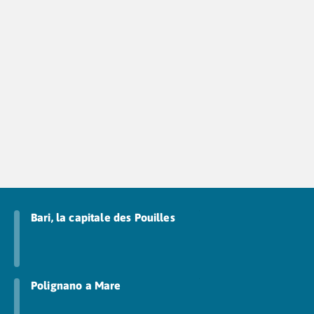
Camping Tarn
Camping Nord-Pas-de-Calais
Camping Pas-de-Calais
Camping Berck
Camping Boulogne-sur-Mer
Camping Le Portel
Camping Le Touquet
Camping Merlimont
Camping Pays de la Loire
Camping Loire-Atlantique
Camping Guerande
Camping La Baule-Escoublac
Camping La Turballe
Bari, la capitale des Pouilles
Camping Nantes
Camping Pornic
Camping Pornichet
Camping Saint Nazaire
Polignano a Mare
Camping Maine-et-Loire
Camping Saumur