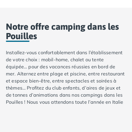
Camping Toscane
Camping Albinia
Camping Cecina
Camping Marina di Bibbona
Notre offre camping dans les
Camping San Vincenzo
Pouilles
Camping Sarteano
Camping Vénétie
Camping Caorle
Installez-vous confortablement dans l’établissement
Camping Cavallino
de votre choix : mobil-home, chalet ou tente
Camping Lido di Jesolo
équipée… pour des vacances réussies en bord de
Camping Pacengo di Lazise
mer. Alternez entre plage et piscine, entre restaurant
Camping Sottomarina di Chioggia
et espace bien-être, entre spectacles et soirées à
Camping Venise
thèmes… Profitez du club enfants, d’aires de jeux et
Camping Portugal
de tonnes d’animations dans nos campings dans les
Camping Algarve
Pouilles ! Nous vous attendons toute l’année en Italie
Camping Centre Portugal
chez Tohapi.
Camping Lisbonne
C’est votre première fois en Italie ? Choisissez les
Camping Nazaré
Pouilles pour ses paysages préservés, son
Camping Nord Portugal