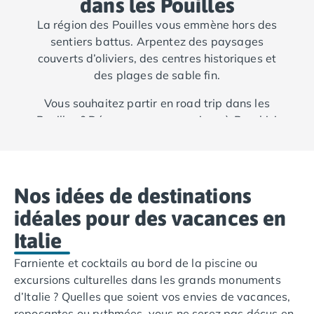
dans les Pouilles
Camping Cantabria
Camping Catalogne
La région des Pouilles vous emmène hors des
Camping Costa Brava
sentiers battus. Arpentez des paysages
Camping Barcelone
couverts d’oliviers, des centres historiques et
Camping Blanes
des plages de sable fin.
Camping Cadaques
Vous souhaitez partir en road trip dans les
Camping Calonge
Pouilles ? Découvrez nos campings à Peschici
Camping Empuriabrava
et nos campings à Santa Cesarea Terme !
Camping Lloret De Mar
Camping Palamos
Camping Pals
Nos idées de destinations
Camping Platja d'Aro
Camping Tossa de Mar
idéales pour des vacances en
Camping Costa Dorada
Italie
Camping Cambrils
Camping Creixell
Farniente et cocktails au bord de la piscine ou
Camping Salou
excursions culturelles dans les grands monuments
Camping Tarragone
d’Italie ? Quelles que soient vos envies de vacances,
Camping Italie
reposantes ou rythmées, vous ne serez pas déçus en