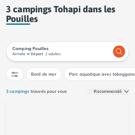
Camping Calvados
3 campings Tohapi dans les
Camping Cabourg
Pouilles
Camping Caen
Camping Honfleur
Camping Houlgate
Camping Ouistreham
Camping Manche
Camping Pouilles
Camping Mont Saint Michel
Arrivée
➞
Départ
2 adultes
Camping Bretagne
Camping Côtes d'Armor
Bord de mer
Parc aquatique avec toboggans
Camping Erquy
Camping Saint-Cast-le-Guildo
Camping Finistère
3 campings
trouvés pour vous
Recommandé
Camping Benodet
Camping Brest
Camping Carantec
Camping Concarneau
Camping Douarnenez
Camping Fouesnant