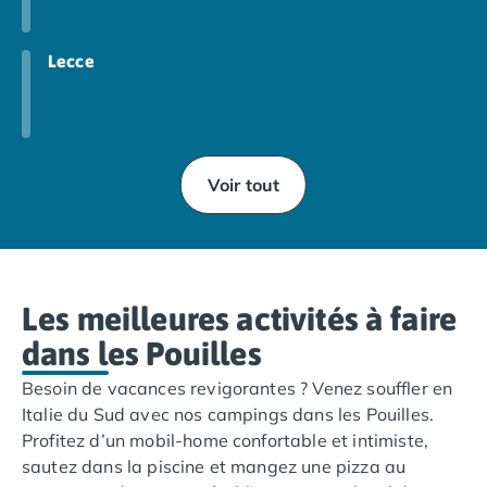
Camping Vendée
Camping Jard-sur-Mer
Lecce
Camping La Roche-sur-Yon
Camping La-Tranche-sur-Mer
Camping Les Sables d'Olonne
Camping Noirmoutier
Camping Saint-Gilles-Croix-de-Vie
Voir tout
Camping Saint-Hilaire-De-Riez
Camping Saint-Jean-De-Monts
Camping Picardie
Camping Aisne
Camping Poitou-Charentes
Les meilleures activités à faire
Camping Charente-Maritime
dans les Pouilles
Camping Châtelaillon-Plage
Camping Fouras
Besoin de vacances revigorantes ? Venez souffler en
Camping La Rochelle
Italie du Sud avec nos campings dans les Pouilles.
Camping Les Mathes
Profitez d’un mobil-home confortable et intimiste,
Camping Royan
sautez dans la piscine et mangez une pizza au
Camping Saint-Georges-de-Didonne