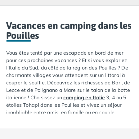
Camping Lacanau
Camping Soulac sur Mer
Camping Vendays-Montalivet
Camping Les Landes
Vacances en camping dans les
Camping Biscarrosse
Pouilles
Camping Capbreton
Camping Hossegor
Vous êtes tenté par une escapade en bord de mer
Camping Messanges
pour ces prochaines vacances ? Et si vous exploriez
Camping Moliets et Maa
l’Italie du Sud, du côté de la région des Pouilles ? De
Camping Sanguinet
charmants villages vous attendent sur un littoral à
Camping Seignosse
couper le souffle. Découvrez les richesses de Bari, de
Camping Vieux Boucau les Bains
Lecce et de Polignano a Mare sur le talon de la botte
Camping Pyrénées Atlantiques
italienne ! Choisissez un
camping en Italie
3, 4 ou 5
Camping Bayonne
étoiles Tohapi dans les Pouilles et vivez un séjour
Camping Biarritz
inoubliable entre amis, en famille ou en couple.
Camping Bidart
Camping Hendaye
Camping Saint Jean de Luz
Camping Basse-Normandie