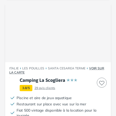
Camping Corse
Camping Corse-du-Sud
Camping Bonifacio
Camping Porto Vecchio
Camping Haute-Corse
Camping Ghisonaccia
Camping Saint-Florent
Camping Franche-Comté
Camping Doubs
Camping Jura
Camping Clairvaux-les-Lacs
ITALIE
LES POUILLES
SANTA CESAREA TERME
VOIR SUR
Camping Haute-Normandie
LA CARTE
Camping Eure
Camping La Scogliera
Camping Ile-de-France
Camping Essonne
3.8/5
29
avis clients
Camping Seine-et-Marne
Piscine et aire de jeux aquatique
Camping Val d'Oise
Restaurant sur place avec vue sur la mer
Camping Val-de-Marne
Fiat 500 vintage disponible à la location pour la
Camping Languedoc-Roussillon
journée