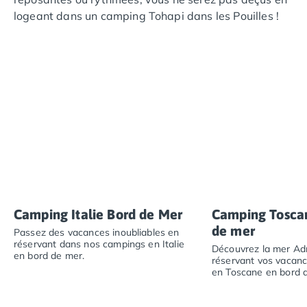
Camping Abruzzes
logeant dans un camping Tohapi dans les Pouilles !
Camping Emilie Romagne
La région plaira à tous les types de vacanciers.
Camping Bologne
Camping Cesenatico
Camping Lido Di Spina
Camping Ravenne
Camping Riccione
Camping Rimini
Camping Frioul-Vénétie Julienne
Camping Latium
Camping Rome
Camping Lombardie
Camping Piémont
Camping Italie Bord de Mer
Camping Tosca
Camping Pouilles
de mer
Passez des vacances inoubliables en
Camping Gallipoli
réservant dans nos campings en Italie
Découvrez la mer Adr
en bord de mer.
Camping Sardaigne
réservant vos vacan
en Toscane en bord 
Camping Alghero
Passez des vacances inoubliables en réservant dans nos
Camping Muravera
Découvrez la mer 