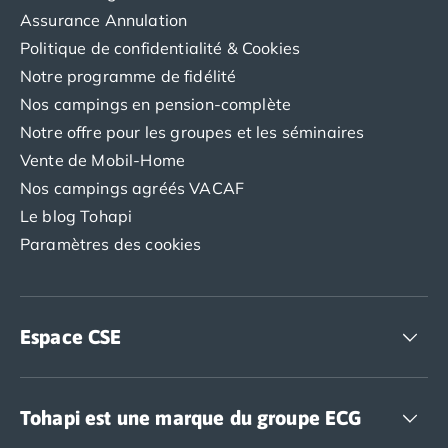
Camping en bord de mer Corse
Assurance Annulation
Camping en bord de mer Espagne
Politique de confidentialité & Cookies
Camping en bord de mer France
Notre programme de fidélité
Camping en bord de mer Gironde
Nos campings en pension-complète
Camping en bord de mer Italie
Camping en bord de mer Les Landes
Notre offre pour les groupes et les séminaires
Camping en bord de mer Portugal
Vente de Mobil-Home
Camping en bord de mer Sardaigne
Nos campings agréés VACAF
Camping en bord de mer Var
Le blog Tohapi
Camping en bord de mer Vendée
Paramètres des cookies
Camping Les Alpes
Camping Méditerranée
Camping Savoie
Camping Sud Ouest
Espace CSE
Offres spéciales
Bons plans du moment
/promotions/
Accédez à nos offres CSE
Avantages & autres promotions
Tohapi est une marque du groupe ECG
Programme de fidélité
Nos petits prix 2026