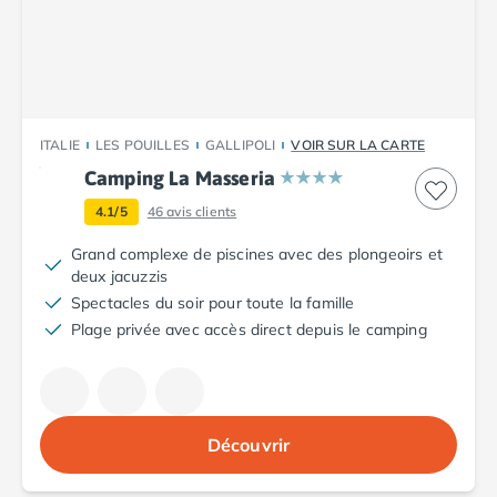
Camping Plouescat
Camping Quimper
Camping Roscoff
Camping Ille-et-Vilaine
Camping Cancale
ITALIE
LES POUILLES
GALLIPOLI
VOIR SUR LA CARTE
Camping Dinard
Camping La Masseria
Camping Saint-Malo
Camping Morbihan
4.1/5
46
avis clients
Camping Auray
Grand complexe de piscines avec des plongeoirs et
Camping Carnac
deux jacuzzis
Camping La Trinité sur Mer
Spectacles du soir pour toute la famille
Camping Locmariaquer
Plage privée avec accès direct depuis le camping
Camping Penestin
Camping Quiberon
Camping Sarzeau
Camping Vannes
Découvrir
Camping Champagne-Ardenne
Camping Ardennes