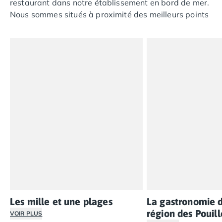
restaurant dans notre établissement en bord de mer.
Camping Saint-Palais-sur-Mer
Nous sommes situés à proximité des meilleurs points
Camping Provence-Alpes-Côte d'Azur
d’intérêt de la région des Pouilles.
Camping Alpes-de-Haute-Provence
Camping Castellane
Camping Gréoux les Bains
Camping Alpes-Maritimes
Camping Antibes
Camping Cagnes-sur-Mer
Camping Nice
Camping Bouches du Rhône
Camping Aix-en-Provence
Camping Arles
Camping Cassis
Camping La Ciotat
Camping La Roque-d'Anthéron
Camping Marseille
Camping Martigues
Les mille et une plages
La gastronomie d
Camping Var
région des Pouill
VOIR PLUS