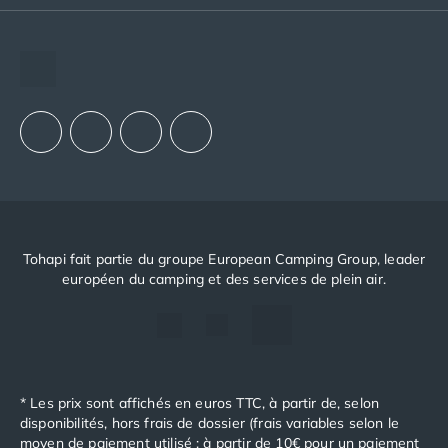
Promos d'été 2026
The European Camping Group (ECG)
Nos hébergements
Espace recrutement
Nos Mobils-Homes
/nos-hebergements/location-mobil-
Notre groupement d'achats (GAIN)
Nos Tentes équipées
/nos-hebergements/location-tente
Notre politique RSE
Nos Emplacements
/nos-hebergements/location-empla
La marque Tohapi by Homair
Vivez l'expérience
Qui sommes nous ?
Services et infos pratiques
Nos modes de paiement
Paiement en plusieurs fois
Tohapi fait partie du groupe European Camping Group, leader
européen du camping et des services de plein air.
Paiement en plusieurs fois - avec ONEY BANK
Notre programme de fidélité
Devenir propriétaire
Camping en Dordogne
Camping avec terrain de tennis
Camping avec salle de sport
* Les prix sont affichés en euros TTC, à partir de, selon
disponibilités, hors frais de dossier (frais variables selon le
moyen de paiement utilisé ; à partir de 10€ pour un paiement