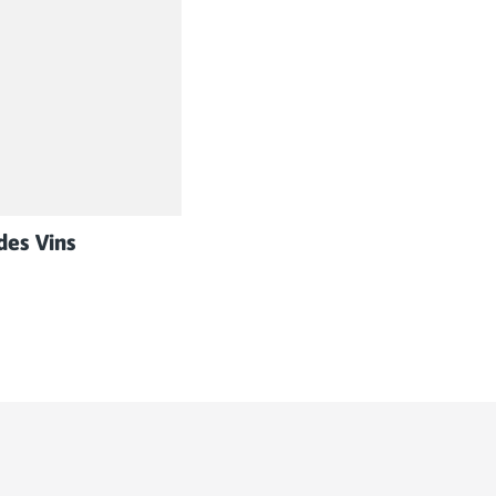
des Vins
région, notamment la Flammekueche, un plat semblable à une
 vue pittoresques et de jolis lacs bleus. Gardez un œil sur l
sace, traversant des villages pittoresques et des vignobles