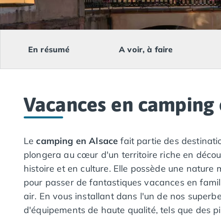
Camping Lacanau
Camping Soulac sur Mer
Camping Vendays-Montalivet
Camping Les Landes
En résumé
A voir, à faire
Camping Biscarrosse
Camping Capbreton
Camping Hossegor
Camping Messanges
Vacances en camping 
Camping Moliets et Maa
Camping Sanguinet
Camping Seignosse
Camping Vieux Boucau les Bains
Le
camping en Alsace
fait partie des destina
Camping Pyrénées Atlantiques
plongera au cœur d'un territoire riche en décou
Camping Bayonne
histoire et en culture. Elle possède une nature 
Camping Biarritz
pour passer de fantastiques vacances en famill
Camping Bidart
Camping Hendaye
air. En vous installant dans l'un de nos superb
Camping Saint Jean de Luz
d'équipements de haute qualité, tels que des pis
Camping Basse-Normandie