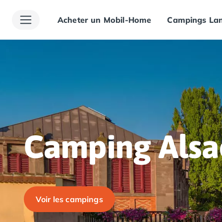
Acheter un Mobil-Home
Campings Lan
Toutes nos destinations
Camping France
Camping Alsace
Camping Bas-Rhin
Camping Haut-Rhin
Camping Colmar
Camping Mulhouse
Camping Munster
Camping Aquitaine
Camping Dordogne
Camping Alsa
Camping Carsac-Aillac
Camping Les Eyzies-de-Tayac-Sireuil
Camping Sarlat
Camping Gironde
Camping Bordeaux
Voir les campings
Camping Carcans
Camping Hourtin