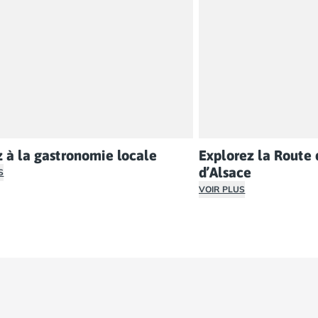
 à la gastronomie locale
Explorez la Route 
d’Alsace
S
VOIR PLUS
vez absolument goûter aux spécialités appétissantes de la 
 magnifique parc naturel des Vosges, qui offre des points de
La Route des Vins d'Al