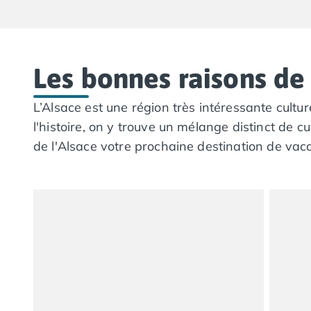
Camping Pyrénées-Orientales
Camping Argelès-sur-Mer
Camping Canet-en-Roussillon
Camping Collioure
Camping Le Barcarès
Les bonnes raisons de 
Camping Perpignan
Camping Saint-Cyprien
L’Alsace est une région très intéressante cultu
Camping Limousin
l'histoire, on y trouve un mélange distinct de c
Camping Corrèze
de l'Alsace votre prochaine destination de vac
Camping Lorraine
Camping Vosges
Camping Midi-Pyrénées
Camping Aveyron
Camping Millau
Camping Nant
Camping Saint-Amans-des-Cots
Camping Gers
Camping Lot
Camping Lot-et-Garonne