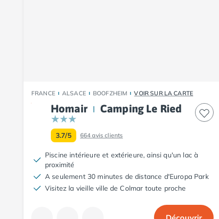
Camping Fouesnant
Camping Plouescat
Camping Quimper
Camping Roscoff
Camping Ille-et-Vilaine
Camping Cancale
Camping Dinard
Camping Saint-Malo
FRANCE
ALSACE
BOOFZHEIM
VOIR SUR LA CARTE
Camping Morbihan
Camping Auray
Homair
Camping Le Ried
Camping Carnac
Camping La Trinité sur Mer
3.7/5
664
avis clients
Camping Locmariaquer
Camping Penestin
Piscine intérieure et extérieure, ainsi qu'un lac à
proximité
Camping Quiberon
A seulement 30 minutes de distance d'Europa Park
Camping Sarzeau
Visitez la vieille ville de Colmar toute proche
Camping Vannes
Camping Champagne-Ardenne
Camping Ardennes
Découvrir