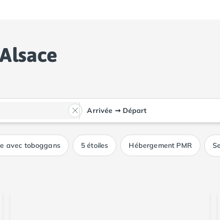
 Alsace
Arrivée
➞
Départ
ue avec toboggans
5 étoiles
Hébergement PMR
Se