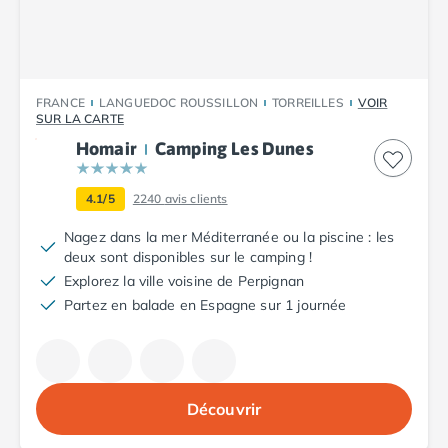
Nos hébergements
Nos Mobils-Homes
/nos-hebergements/location-mobil-
Nos Tentes équipées
/nos-hebergements/location-tente
Nos Emplacements
/nos-hebergements/location-empla
FRANCE
LANGUEDOC ROUSSILLON
TORREILLES
VOIR
La marque Tohapi by Homair
SUR LA CARTE
Vivez l'expérience
Homair
Camping Les Dunes
Qui sommes nous ?
Services et infos pratiques
4.1/5
2240
avis clients
Nos modes de paiement
Paiement en plusieurs fois
Nagez dans la mer Méditerranée ou la piscine : les
deux sont disponibles sur le camping !
Paiement en plusieurs fois - avec ONEY BANK
Explorez la ville voisine de Perpignan
Notre programme de fidélité
Partez en balade en Espagne sur 1 journée
Devenir propriétaire
Camping en Dordogne
Camping avec terrain de tennis
Camping avec salle de sport
Découvrir