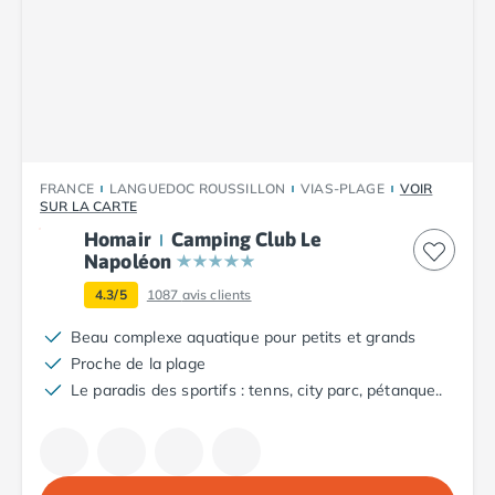
Camping Tarn
Camping Nord-Pas-de-Calais
Camping Pas-de-Calais
Camping Berck
Camping Boulogne-sur-Mer
Camping Le Portel
Camping Le Touquet
Camping Merlimont
FRANCE
LANGUEDOC ROUSSILLON
VIAS-PLAGE
VOIR
SUR LA CARTE
Camping Pays de la Loire
Homair
Camping Club Le
Camping Loire-Atlantique
Napoléon
Camping Guerande
Camping La Baule-Escoublac
4.3/5
1087
avis clients
Camping La Turballe
Beau complexe aquatique pour petits et grands
Camping Nantes
Proche de la plage
Camping Pornic
Le paradis des sportifs : tenns, city parc, pétanque..
Camping Pornichet
Camping Saint Nazaire
Camping Maine-et-Loire
Camping Saumur