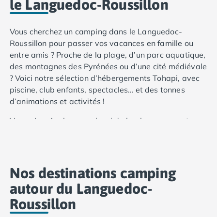
le Languedoc-Roussillon
Vous cherchez un camping dans le Languedoc-
Roussillon pour passer vos vacances en famille ou
entre amis ? Proche de la plage, d’un parc aquatique,
des montagnes des Pyrénées ou d’une cité médiévale
? Voici notre sélection d’hébergements Tohapi, avec
piscine, club enfants, spectacles… et des tonnes
d’animations et activités !
Vous aimeriez loger au bord de la plage pour votre
séjour en couple, en famille ou entre amis ? Faites le
choix du
camping Le Palavas
4 étoiles à Palavas-
les-Flots, situé proche de Montpellier. Il vous promet
un accès direct à la plage depuis votre mobil-home
Nos destinations camping
ou votre tente équipée, tout en vous permettant de
autour du Languedoc-
découvrir la région en prenant votre voiture. De plus,
Roussillon
notre camping Tohapi dispose d’un superbe espace
aquatique avec piscine chauffée extérieure, solarium,