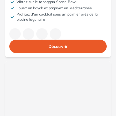
Vibrez sur le toboggan Space Bowl
Camping Saint-Palais-sur-Mer
Louez un kayak et pagayez en Méditerranée
Camping Provence-Alpes-Côte d'Azur
Profitez d'un cocktail sous un palmier près de la
Camping Alpes-de-Haute-Provence
piscine lagunaire
Camping Castellane
Camping Gréoux les Bains
Camping Alpes-Maritimes
Camping Antibes
Découvrir
Camping Cagnes-sur-Mer
Camping Nice
Camping Bouches du Rhône
Camping Aix-en-Provence
Camping Arles
Camping Cassis
Camping La Ciotat
Camping La Roque-d'Anthéron
Camping Marseille
Camping Martigues
Camping Var