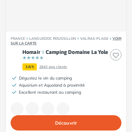
Camping Plouescat
Camping Quimper
Camping Roscoff
Camping Ille-et-Vilaine
Camping Cancale
FRANCE
LANGUEDOC ROUSSILLON
VALRAS-PLAGE
VOIR
Camping Dinard
SUR LA CARTE
Camping Saint-Malo
Homair
Camping Domaine La Yole
Camping Morbihan
Camping Auray
3.8/5
2843
avis clients
Camping Carnac
Camping La Trinité sur Mer
Dégustez le vin du camping
Camping Locmariaquer
Aquarium et Aqualand à proximité
Camping Penestin
Excellent restaurant au camping
Camping Quiberon
Camping Sarzeau
Camping Vannes
Camping Champagne-Ardenne
Découvrir
Camping Ardennes