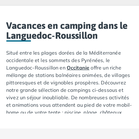
Camping Lacanau
Camping Soulac sur Mer
Camping Vendays-Montalivet
Camping Les Landes
Vacances en camping dans le
Camping Biscarrosse
Languedoc-Roussillon
Camping Capbreton
Camping Hossegor
Situé entre les plages dorées de la Méditerranée
Camping Messanges
occidentale et les sommets des Pyrénées, le
Camping Moliets et Maa
Languedoc-Roussillon en
Occitanie
offre un riche
Camping Sanguinet
mélange de stations balnéaires animées, de villages
Camping Seignosse
pittoresques et de vignobles prospères. Découvrez
Camping Vieux Boucau les Bains
notre grande sélection de campings ci-dessous et
Camping Pyrénées Atlantiques
vivez un séjour inoubliable. De nombreuses activités
Camping Bayonne
et animations vous attendent au pied de votre mobil-
Camping Biarritz
home ou de votre tente : piscine, plage, châteaux,
Camping Bidart
spa, club enfants et ados, spectacles et concerts,
Camping Hendaye
parc aquatique… Commencez à planifier vos
Camping Saint Jean de Luz
vacances mémorables en
camping
dans le
Camping Basse-Normandie