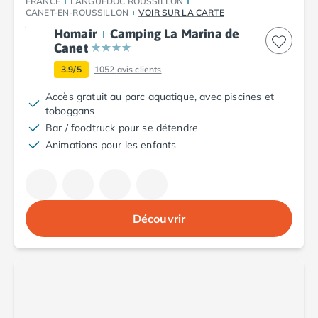
FRANCE
LANGUEDOC ROUSSILLON
Camping Argelès-sur-Mer
CANET-EN-ROUSSILLON
VOIR SUR LA CARTE
Camping Canet-en-Roussillon
Homair
Camping La Marina de
Camping Collioure
Canet
Camping Le Barcarès
3.9/5
1052
avis clients
Camping Perpignan
Accès gratuit au parc aquatique, avec piscines et
Camping Saint-Cyprien
toboggans
Camping Limousin
Bar / foodtruck pour se détendre
Camping Corrèze
Animations pour les enfants
Camping Lorraine
Camping Vosges
Camping Midi-Pyrénées
Camping Aveyron
Camping Millau
Découvrir
Camping Nant
Camping Saint-Amans-des-Cots
Camping Gers
Camping Lot
Camping Lot-et-Garonne