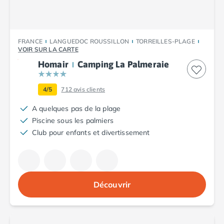
Camping Porto
Camping Croatie
Camping Comté de Zadar
Camping Dalmatie
FRANCE
LANGUEDOC ROUSSILLON
TORREILLES-PLAGE
VOIR SUR LA CARTE
Camping Istrie
Homair
Camping La Palmeraie
Camping Porec
Camping Pula
Camping Rovinj
4/5
712
avis clients
Camping Kvarner
A quelques pas de la plage
Autres destinations
Piscine sous les palmiers
Camping Suisse
Club pour enfants et divertissement
Camping Belgique
Camping Pays-Bas
Camping Brabant-Septentrional
Camping Frise
Découvrir
Camping Hollande-Méridionale
Camping Limbourg
Camping Overijssel
Camping Zélande