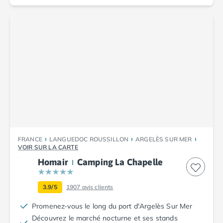
Camping Corse
Camping Corse-du-Sud
Camping Bonifacio
Camping Porto Vecchio
Camping Haute-Corse
Camping Ghisonaccia
Camping Saint-Florent
Camping Franche-Comté
Camping Doubs
Camping Jura
Camping Clairvaux-les-Lacs
Camping Haute-Normandie
FRANCE
LANGUEDOC ROUSSILLON
ARGELÈS SUR MER
Camping Eure
VOIR SUR LA CARTE
Camping Ile-de-France
Homair
Camping La Chapelle
Camping Essonne
Camping Seine-et-Marne
3.9/5
1907
avis clients
Camping Val d'Oise
Camping Val-de-Marne
Promenez-vous le long du port d'Argelès Sur Mer
Camping Languedoc-Roussillon
Découvrez le marché nocturne et ses stands