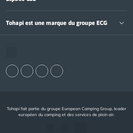
Accédez à nos offres CSE
Tohapi est une marque du groupe ECG
The European Camping Group (ECG)
Espace recrutement
Notre groupement d'achats (GAIN)
Notre politique RSE
Tohapi fait partie du groupe European Camping Group, leader
européen du camping et des services de plein air.