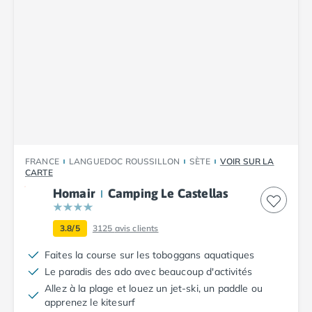
Camping Luxembourg
Camping Slovénie
Camping Allemagne
Camping Bade-Wurtemberg
Camping Forêt Noire
Camping Bavière
Camping Rhénanie-Palatinat
Camping Autriche
Camping Styrie
FRANCE
LANGUEDOC ROUSSILLON
SÈTE
VOIR SUR LA
Idées séjours
CARTE
Par thématique
Homair
Camping Le Castellas
Camping 4 étoiles
Camping 5 étoiles Tohapi
3.8/5
3125
avis clients
Camping avec chiens acceptés
Camping avec parc aquatique
Faites la course sur les toboggans aquatiques
Camping avec piscine
Le paradis des ado avec beaucoup d'activités
Camping avec piscine chauffée
Allez à la plage et louez un jet-ski, un paddle ou
Camping avec piscine couverte
apprenez le kitesurf