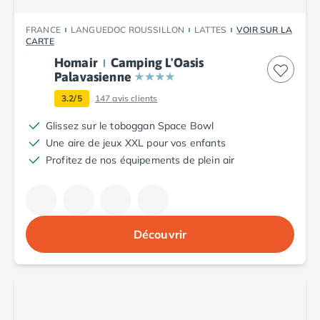
Camping Fréjus
Camping Hyères les Palmiers
FRANCE
LANGUEDOC ROUSSILLON
LATTES
VOIR SUR LA
Camping Port Grimaud
CARTE
Camping Saint-Aygulf
Homair
Camping L'Oasis
Camping Saint-Mandrier-sur-Mer
Palavasienne
Camping Saint-Tropez
3.2/5
147
avis clients
Camping Toulon
Camping Vaucluse
Glissez sur le toboggan Space Bowl
Camping Avignon
Une aire de jeux XXL pour vos enfants
Camping Rhône-Alpes
Profitez de nos équipements de plein air
Camping Ardèche
Camping Ruoms
Camping Vallon-Pont-d'Arc
Camping Drôme
Découvrir
Camping Haute-Savoie
Camping Annecy
Camping Thonon-les-bains
Camping Isère
Camping Espagne