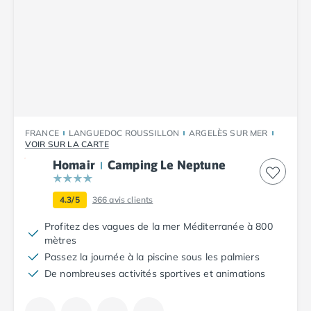
Camping Cantabria
Camping Catalogne
Camping Costa Brava
Camping Barcelone
Camping Blanes
Camping Cadaques
Camping Calonge
Camping Empuriabrava
FRANCE
LANGUEDOC ROUSSILLON
ARGELÈS SUR MER
Camping Lloret De Mar
VOIR SUR LA CARTE
Camping Palamos
Homair
Camping Le Neptune
Camping Pals
Camping Platja d'Aro
4.3/5
366
avis clients
Camping Tossa de Mar
Camping Costa Dorada
Profitez des vagues de la mer Méditerranée à 800
Camping Cambrils
mètres
Camping Creixell
Passez la journée à la piscine sous les palmiers
Camping Salou
De nombreuses activités sportives et animations
Camping Tarragone
Camping Italie