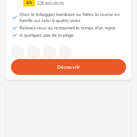
Camping Toscane
4/5
236
avis clients
Camping Albinia
Osez le toboggan kamikaze ou faites la course en
Camping Cecina
famille sur celui à quatre voies
Camping Marina di Bibbona
Relaxez-vous au restaurant le temps d'un repas
Camping San Vincenzo
A quelques pas de la plage
Camping Sarteano
Camping Vénétie
Camping Caorle
Camping Cavallino
Camping Lido di Jesolo
Découvrir
Camping Pacengo di Lazise
Camping Sottomarina di Chioggia
Camping Venise
Camping Portugal
Camping Algarve
Camping Centre Portugal
Camping Lisbonne
Camping Nazaré
Camping Nord Portugal