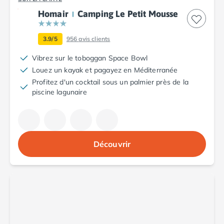
Camping Argelès-sur-Mer
Homair
Camping Le Petit Mousse
Camping Canet-en-Roussillon
Camping Collioure
3.9/5
956
avis clients
Camping Le Barcarès
Camping Perpignan
Vibrez sur le toboggan Space Bowl
Camping Saint-Cyprien
Louez un kayak et pagayez en Méditerranée
Camping Limousin
Profitez d'un cocktail sous un palmier près de la
piscine lagunaire
Camping Corrèze
Camping Lorraine
Camping Vosges
Camping Midi-Pyrénées
Camping Aveyron
Découvrir
Camping Millau
Camping Nant
Camping Saint-Amans-des-Cots
Camping Gers
Camping Lot
Camping Lot-et-Garonne