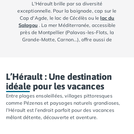
L'Hérault brille par sa diversité
exceptionnelle. Pour la baignade, cap sur le
Cap d'Agde, le lac de Cécélès ou le
lac du
Salagou
. La mer Méditerranée, accessible
près de Montpellier (Palavas-les-Flots, la
Grande-Motte, Carnon...), offre aussi de
magnifiques plages. Explorez les criques de
Sète, les charmantes plages de Portiragnes et
les paysages côtiers de Frontignan.
À la recherche d'émerveillement ? Visitez les
L’Hérault : Une destination
Écluses de Fonseranes ou le Planet Ocean à
idéale pour les vacances
Montpellier, un immense aquarium au cœur du
quartier Odysseum. À Montpellier toujours, ne
Entre plages ensoleillées, villages pittoresques
manquez pas le Musée Fabre et les rues
comme Pézenas et paysages naturels grandioses,
vivantes du centre-ville. Pour des vacances
l’Hérault est l’endroit parfait pour des vacances
actives, optez pour des randonnées et sports
mêlant détente, découverte et aventure.
de montagne dans l'arrière-pays héraultais.