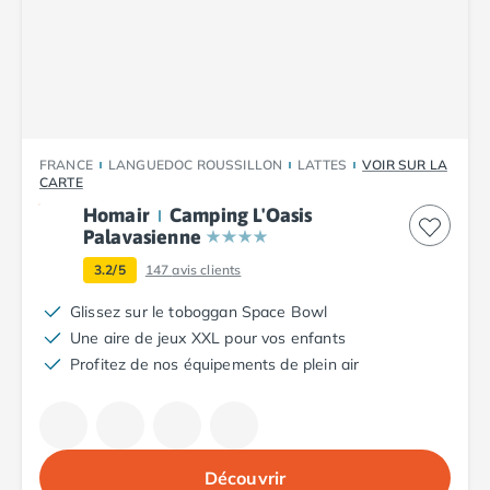
Camping Tarn
Camping Nord-Pas-de-Calais
Camping Pas-de-Calais
Camping Berck
Camping Boulogne-sur-Mer
Camping Le Portel
Camping Le Touquet
FRANCE
LANGUEDOC ROUSSILLON
LATTES
VOIR SUR LA
CARTE
Camping Merlimont
Camping Pays de la Loire
Homair
Camping L'Oasis
Palavasienne
Camping Loire-Atlantique
Camping Guerande
3.2/5
147
avis clients
Camping La Baule-Escoublac
Glissez sur le toboggan Space Bowl
Camping La Turballe
Une aire de jeux XXL pour vos enfants
Camping Nantes
Profitez de nos équipements de plein air
Camping Pornic
Camping Pornichet
Camping Saint Nazaire
Camping Maine-et-Loire
Camping Saumur
Découvrir