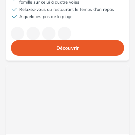
famille sur celui à quatre voies
Camping Saint-Palais-sur-Mer
Relaxez-vous au restaurant le temps d'un repas
Camping Provence-Alpes-Côte d'Azur
A quelques pas de la plage
Camping Alpes-de-Haute-Provence
Camping Castellane
Camping Gréoux les Bains
Camping Alpes-Maritimes
Découvrir
Camping Antibes
Camping Cagnes-sur-Mer
Camping Nice
Camping Bouches du Rhône
Camping Aix-en-Provence
Camping Arles
Camping Cassis
Camping La Ciotat
Camping La Roque-d'Anthéron
Camping Marseille
Camping Martigues
Camping Var