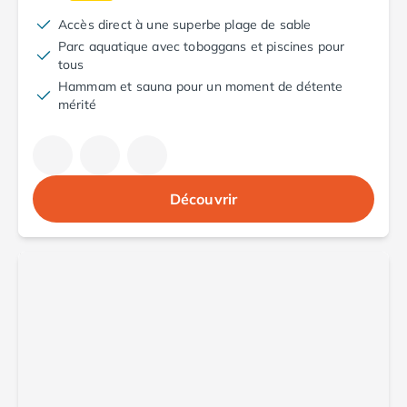
Camping Toscane
Camping Albinia
Accès direct à une superbe plage de sable
Camping Cecina
Parc aquatique avec toboggans et piscines pour
tous
Camping Marina di Bibbona
Hammam et sauna pour un moment de détente
Camping San Vincenzo
mérité
Camping Sarteano
Camping Vénétie
Camping Caorle
Camping Cavallino
Camping Lido di Jesolo
Découvrir
Camping Pacengo di Lazise
Camping Sottomarina di Chioggia
Camping Venise
Camping Portugal
Camping Algarve
Camping Centre Portugal
Camping Lisbonne
Camping Nazaré
Camping Nord Portugal