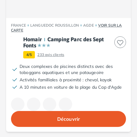
Nos hébergements
Nos Mobils-Homes
/nos-hebergements/location-mobil-
Nos Tentes équipées
/nos-hebergements/location-tente
FRANCE
LANGUEDOC ROUSSILLON
AGDE
VOIR SUR LA
Nos Emplacements
/nos-hebergements/location-empla
CARTE
La marque Tohapi by Homair
Homair
Camping Parc des Sept
Vivez l'expérience
Fonts
Qui sommes nous ?
4/5
233
avis clients
Services et infos pratiques
Nos modes de paiement
Deux complexes de piscines distincts avec des
Paiement en plusieurs fois
toboggans aquatiques et une pataugeoire
Paiement en plusieurs fois - avec ONEY BANK
Activités familliales à proximité : cheval, kayak
Notre programme de fidélité
A 10 minutes en voiture de la plage du Cap d'Agde
Devenir propriétaire
Camping en Dordogne
Camping avec terrain de tennis
Camping avec salle de sport
Découvrir