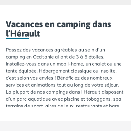
Camping Lacanau
Camping Soulac sur Mer
Camping Vendays-Montalivet
Camping Les Landes
Vacances en camping dans
Camping Biscarrosse
l’Hérault
Camping Capbreton
Camping Hossegor
Passez des vacances agréables au sein d’un
Camping Messanges
camping en Occitanie allant de 3 à 5 étoiles.
Camping Moliets et Maa
Installez-vous dans un mobil-home, un chalet ou une
Camping Sanguinet
tente équipée. Hébergement classique ou insolite,
Camping Seignosse
c’est selon vos envies ! Bénéficiez des nombreux
Camping Vieux Boucau les Bains
services et animations tout au long de votre séjour.
Camping Pyrénées Atlantiques
La plupart de nos campings dans l’Hérault disposent
Camping Bayonne
d’un parc aquatique avec piscine et toboggans, spa,
Camping Biarritz
terrains de sport, aires de jeux, restaurants et bars…
Camping Bidart
et vous proposent des animations pour toute la
Camping Hendaye
famille, du club enfants au jeux cocktails en terrasse,
Camping Saint Jean de Luz
en passant par les soirées à thèmes ! Offrez-vous le
Camping Basse-Normandie