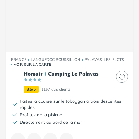
Camping Cantabria
Camping Catalogne
Camping Costa Brava
Camping Barcelone
Camping Blanes
Camping Cadaques
Camping Calonge
Camping Empuriabrava
FRANCE
LANGUEDOC ROUSSILLON
PALAVAS-LES-FLOTS
Camping Lloret De Mar
VOIR SUR LA CARTE
Camping Palamos
Homair
Camping Le Palavas
Camping Pals
Camping Platja d'Aro
3.5/5
1167
avis clients
Camping Tossa de Mar
Camping Costa Dorada
Faites la course sur le toboggan à trois descentes
Camping Cambrils
rapides
Camping Creixell
Profitez de la pisicne
Camping Salou
Directement au bord de la mer
Camping Tarragone
Camping Italie