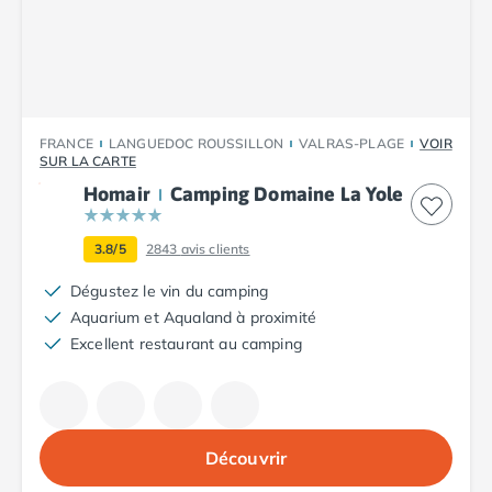
Camping Plouescat
Camping Quimper
Camping Roscoff
Camping Ille-et-Vilaine
Camping Cancale
FRANCE
LANGUEDOC ROUSSILLON
VALRAS-PLAGE
VOIR
Camping Dinard
SUR LA CARTE
Camping Saint-Malo
Homair
Camping Domaine La Yole
Camping Morbihan
Camping Auray
3.8/5
2843
avis clients
Camping Carnac
Camping La Trinité sur Mer
Dégustez le vin du camping
Camping Locmariaquer
Aquarium et Aqualand à proximité
Camping Penestin
Excellent restaurant au camping
Camping Quiberon
Camping Sarzeau
Camping Vannes
Camping Champagne-Ardenne
Découvrir
Camping Ardennes