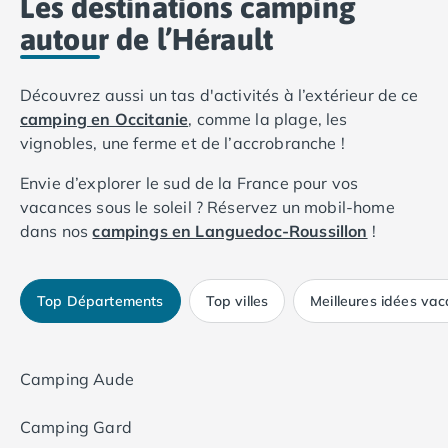
Les destinations camping
comme des emplacements de tente ou des mobil-
des
parcs aquatiques
, des clubs pour enfants, ou
homes standards.
autour de l’Hérault
des activités sportives ? Les campings comme
Camping Siblu Le Lac des Rêves offrent souvent
une gamme d'activités pour toute la famille.
Découvrez aussi un tas d'activités à l’extérieur de ce
Budget
: votre budget peut également influencer
votre choix. Il existe des options plus économiques
camping en Occitanie
, comme la plage, les
allant des campings 3 étoiles à des options de
vignobles, une ferme et de l’accrobranche !
campings 5 étoiles plus luxueuses.
Emplacement
: l'Hérault offre divers
Envie d’explorer le sud de la France pour vos
environnements, des plages du littoral aux
vacances sous le soleil ? Réservez un mobil-home
charmants villages à l'intérieur des terres. Si vous
dans nos
campings en Languedoc-Roussillon
!
souhaitez explorer des villes comme Montpellier ou
des attractions naturelles, choisissez un camping
qui facilite ces visites.
Avis et recommandations
: consultez nos avis en
Top Départements
Top villes
Meilleures idées va
ligne pour voir les expériences des autres
vacanciers.
Animaux de compagnie
: si vous voyagez avec
des animaux de compagnie, assurez-vous que le
Camping Aude
camping les accepte.
Camping Gard