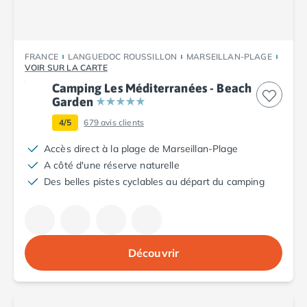
Camping Porto
Camping Croatie
Camping Comté de Zadar
Camping Dalmatie
FRANCE
LANGUEDOC ROUSSILLON
MARSEILLAN-PLAGE
VOIR SUR LA CARTE
Camping Istrie
Camping Les Méditerranées - Beach
Camping Porec
Garden
Camping Pula
Camping Rovinj
4/5
679
avis clients
Camping Kvarner
Accès direct à la plage de Marseillan-Plage
Autres destinations
A côté d'une réserve naturelle
Camping Suisse
Des belles pistes cyclables au départ du camping
Camping Belgique
Camping Pays-Bas
Camping Brabant-Septentrional
Camping Frise
Découvrir
Camping Hollande-Méridionale
Camping Limbourg
Camping Overijssel
Camping Zélande