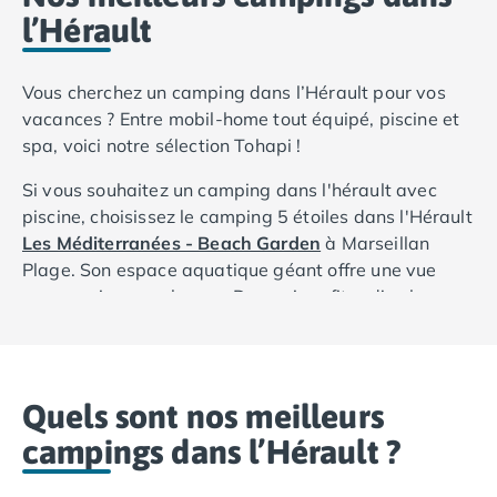
l’Hérault
Vous cherchez un camping dans l’Hérault pour vos
vacances ? Entre mobil-home tout équipé, piscine et
spa, voici notre sélection Tohapi !
Si vous souhaitez un camping dans l'hérault avec
piscine, choisissez le camping 5 étoiles dans l'Hérault
Les Méditerranées - Beach Garden
à Marseillan
Plage. Son espace aquatique géant offre une vue
panoramique sur la mer. De quoi profiter d’un beau
coucher de soleil au solarium ou dans la piscine à
bulles. Découvrez un salon de massage, de coiffure et
de manucure au sein du camping. Profitez également
des spectacles, soirées à thèmes et clubs pour les
Quels sont nos meilleurs
enfants dans ce camping dans l’Hérault pour vos
campings dans l’Hérault ?
vacances !