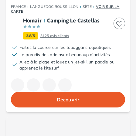
Camping Fréjus
FRANCE
LANGUEDOC ROUSSILLON
SÈTE
VOIR SUR LA
Camping Hyères les Palmiers
CARTE
Camping Port Grimaud
Homair
Camping Le Castellas
Camping Saint-Aygulf
Camping Saint-Mandrier-sur-Mer
3.8/5
3125
avis clients
Camping Saint-Tropez
Camping Toulon
Faites la course sur les toboggans aquatiques
Camping Vaucluse
Le paradis des ado avec beaucoup d'activités
Camping Avignon
Allez à la plage et louez un jet-ski, un paddle ou
Camping Rhône-Alpes
apprenez le kitesurf
Camping Ardèche
Camping Ruoms
Camping Vallon-Pont-d'Arc
Camping Drôme
Découvrir
Camping Haute-Savoie
Camping Annecy
Camping Thonon-les-bains
Camping Isère
Camping Espagne