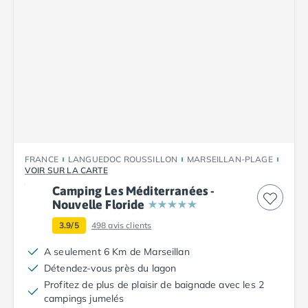
Camping Luxembourg
Camping Slovénie
Camping Allemagne
Camping Bade-Wurtemberg
Camping Forêt Noire
Camping Bavière
Camping Rhénanie-Palatinat
Camping Autriche
Camping Styrie
FRANCE
LANGUEDOC ROUSSILLON
MARSEILLAN-PLAGE
Idées séjours
VOIR SUR LA CARTE
Par thématique
Camping Les Méditerranées -
Camping 4 étoiles
Nouvelle Floride
Camping 5 étoiles Tohapi
3.9/5
498
avis clients
Camping avec chiens acceptés
Camping avec parc aquatique
A seulement 6 Km de Marseillan
Camping avec piscine
Détendez-vous près du lagon
Camping avec piscine chauffée
Profitez de plus de plaisir de baignade avec les 2
Camping avec piscine couverte
campings jumelés