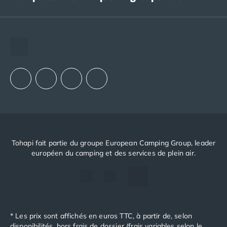
The European Camping Group (ECG)
Espace recrutement
Notre groupement d'achats (GAIN)
Notre politique RSE
Tohapi fait partie du groupe European Camping Group, leader
européen du camping et des services de plein air.
* Les prix sont affichés en euros TTC, à partir de, selon
disponibilités, hors frais de dossier (frais variables selon le