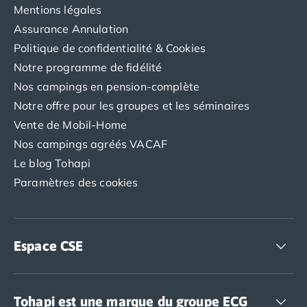
Camping Vendée
Mentions légales
Camping Jard-sur-Mer
Assurance Annulation
Camping La Roche-sur-Yon
Politique de confidentialité & Cookies
Camping La-Tranche-sur-Mer
Notre programme de fidélité
Camping Les Sables d'Olonne
Nos campings en pension-complète
Camping Noirmoutier
Notre offre pour les groupes et les séminaires
Camping Saint-Gilles-Croix-de-Vie
Camping Saint-Hilaire-De-Riez
Vente de Mobil-Home
Camping Saint-Jean-De-Monts
Nos campings agréés VACAF
Camping Picardie
Le blog Tohapi
Camping Aisne
Paramètres des cookies
Camping Poitou-Charentes
Camping Charente-Maritime
Camping Châtelaillon-Plage
Camping Fouras
Espace CSE
Camping La Rochelle
Camping Les Mathes
Accédez à nos offres CSE
Camping Royan
Tohapi est une marque du groupe ECG
Camping Saint-Georges-de-Didonne