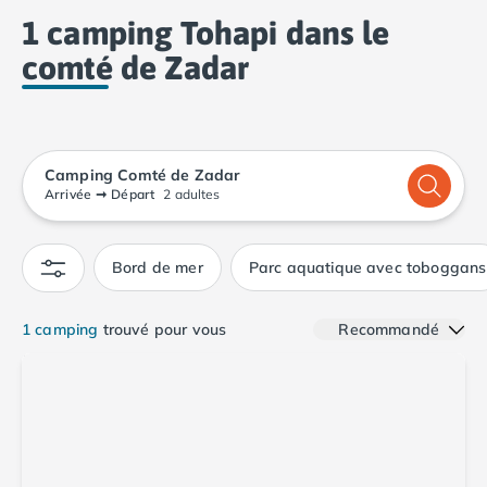
Camping Calvados
1 camping Tohapi dans le
Camping Cabourg
comté de Zadar
Camping Caen
Camping Honfleur
Camping Houlgate
Camping Ouistreham
Camping Manche
Camping Comté de Zadar
Camping Mont Saint Michel
Arrivée
➞
Départ
2 adultes
Camping Bretagne
Camping Côtes d'Armor
Bord de mer
Parc aquatique avec toboggans
Camping Erquy
Camping Saint-Cast-le-Guildo
Camping Finistère
1 camping
trouvé pour vous
Recommandé
Camping Benodet
Camping Brest
Camping Carantec
Camping Concarneau
Camping Douarnenez
Camping Fouesnant