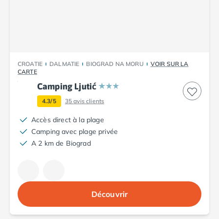
Camping Plouescat
Camping Quimper
Camping Roscoff
Camping Ille-et-Vilaine
Camping Cancale
CROATIE
DALMATIE
BIOGRAD NA MORU
VOIR SUR LA
Camping Dinard
CARTE
Camping Saint-Malo
Camping Ljutić
Camping Morbihan
4.3/5
35
avis clients
Camping Auray
Camping Carnac
Accès direct à la plage
Camping La Trinité sur Mer
Camping avec plage privée
Camping Locmariaquer
A 2 km de Biograd
Camping Penestin
Camping Quiberon
Camping Sarzeau
Camping Vannes
Découvrir
Camping Champagne-Ardenne
Camping Ardennes