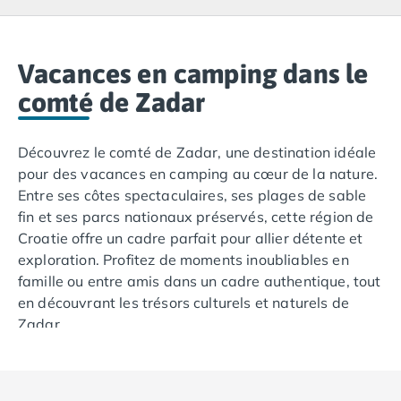
Camping Lacanau
Camping Soulac sur Mer
Camping Vendays-Montalivet
Camping Les Landes
Vacances en camping dans le
Camping Biscarrosse
comté de Zadar
Camping Capbreton
Camping Hossegor
Découvrez le comté de Zadar, une destination idéale
Camping Messanges
pour des vacances en camping au cœur de la nature.
Camping Moliets et Maa
Entre ses côtes spectaculaires, ses plages de sable
Camping Sanguinet
fin et ses parcs nationaux préservés, cette région de
Camping Seignosse
Croatie offre un cadre parfait pour allier détente et
Camping Vieux Boucau les Bains
exploration. Profitez de moments inoubliables en
Camping Pyrénées Atlantiques
famille ou entre amis dans un cadre authentique, tout
Camping Bayonne
en découvrant les trésors culturels et naturels de
Camping Biarritz
Zadar.
Camping Bidart
Camping Hendaye
Camping Saint Jean de Luz
Camping Basse-Normandie