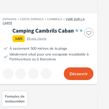
ESPAGNE
COSTA DORADA
CAMBRILS
VOIR SUR LA
CARTE
Camping Cambrils Caban
3.8/5
68
avis clients
À seulement 500 mètres de la plage
Idéalement situé pour une escapade inoubliable à
PortAventura ou à Barcelone
Découvrir
Formules de
restauration