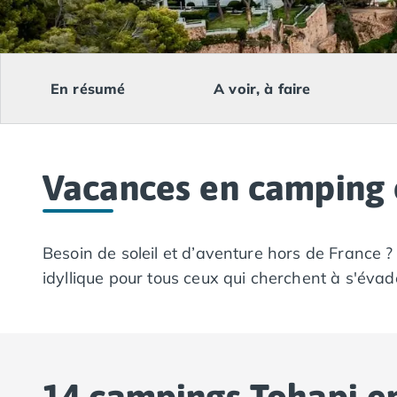
Camping Lacanau
Camping Soulac sur Mer
Camping Vendays-Montalivet
Camping Les Landes
En résumé
A voir, à faire
Camping Biscarrosse
Camping Capbreton
Camping Hossegor
Camping Messanges
Vacances en camping 
Camping Moliets et Maa
Camping Sanguinet
Camping Seignosse
Camping Vieux Boucau les Bains
Besoin de soleil et d’aventure hors de France ?
Camping Pyrénées Atlantiques
idyllique pour tous ceux qui cherchent à s'éva
Camping Bayonne
Camping Biarritz
Camping Bidart
Camping Hendaye
Camping Saint Jean de Luz
14 campings Tohapi e
Camping Basse-Normandie