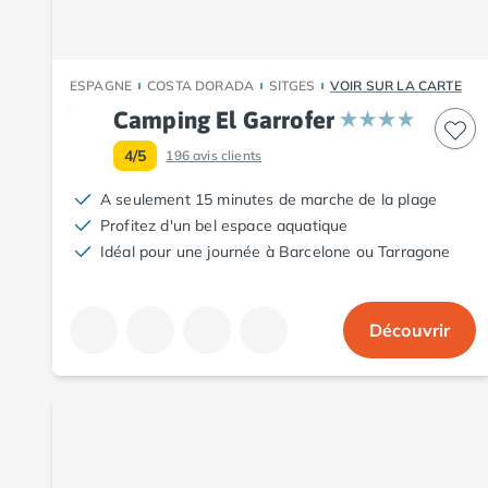
Camping Fouesnant
Camping Plouescat
Camping Quimper
Camping Roscoff
ESPAGNE
COSTA DORADA
SITGES
VOIR SUR LA CARTE
Camping Ille-et-Vilaine
Camping El Garrofer
Camping Cancale
4/5
196
avis clients
Camping Dinard
Camping Saint-Malo
A seulement 15 minutes de marche de la plage
Camping Morbihan
Profitez d'un bel espace aquatique
Camping Auray
Idéal pour une journée à Barcelone ou Tarragone
Camping Carnac
Camping La Trinité sur Mer
Camping Locmariaquer
Découvrir
Camping Penestin
Camping Quiberon
Camping Sarzeau
Camping Vannes
Camping Champagne-Ardenne
Camping Ardennes