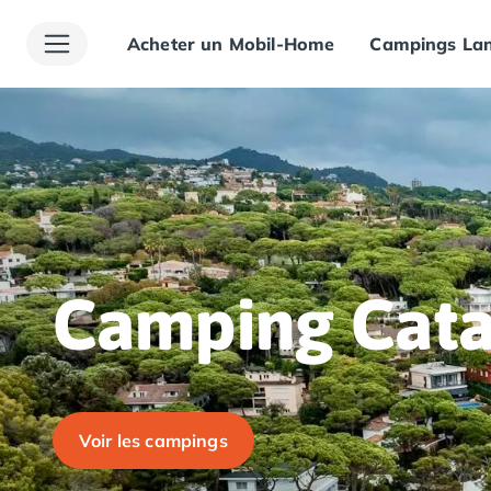
Acheter un Mobil-Home
Campings Lan
Toutes nos destinations
Camping France
Camping Alsace
Camping Bas-Rhin
Camping Haut-Rhin
Camping Colmar
Camping Mulhouse
Camping Munster
Camping Aquitaine
Camping Dordogne
Camping Cat
Camping Carsac-Aillac
Camping Les Eyzies-de-Tayac-Sireuil
Camping Sarlat
Camping Gironde
Camping Bordeaux
Voir les campings
Camping Carcans
Camping Hourtin