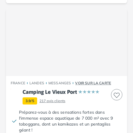
Camping Porto
Camping Croatie
Camping Comté de Zadar
Camping Dalmatie
Camping Istrie
Camping Porec
Camping Pula
Camping Rovinj
Camping Kvarner
Autres destinations
Camping Suisse
Camping Belgique
FRANCE
LANDES
MESSANGES
VOIR SUR LA CARTE
Camping Pays-Bas
Camping Le Vieux Port
Camping Brabant-Septentrional
3.9/5
217
avis clients
Camping Frise
Camping Hollande-Méridionale
Préparez-vous à des sensations fortes dans
Camping Limbourg
l'immense espace aquatique de 7 000 m² avec 9
Camping Overijssel
toboggans, dont un kamikazes et un pentagliss
géant !
Camping Zélande