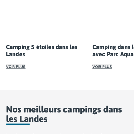
point de départ confortable pour vos périples.
Ils sublimeront votre séjour grâce aux
programmes d'activités et d'animations
concoctés par nos équipes. Que vous soyez à
Aureilhan
, Lit-et-Mixe ou Biscarrosse, votre
séjour en camping dans les Landes risque fort
de vous marquer !
Camping 5 étoiles dans les
Camping dans l
Landes
avec Parc Aqua
VOIR PLUS
VOIR PLUS
Pour un séjour de luxe pendant vos vacances, optez pour 
Pour les amateurs 
Ce sont des véritables oasis de détente et de divertisse
D'autres options 
Tous ces campings 
Nos meilleurs campings dans
les Landes