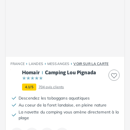
Camping Corse
Camping Corse-du-Sud
Camping Bonifacio
Camping Porto Vecchio
Camping Haute-Corse
Camping Ghisonaccia
Camping Saint-Florent
Camping Franche-Comté
Camping Doubs
Camping Jura
FRANCE
LANDES
MESSANGES
VOIR SUR LA CARTE
Camping Clairvaux-les-Lacs
Homair
Camping Lou Pignada
Camping Haute-Normandie
Camping Eure
4.1/5
704
avis clients
Camping Ile-de-France
Camping Essonne
Descendez les toboggans aquatiques
Camping Seine-et-Marne
Au coeur de la foret landaise, en pleine nature
Camping Val d'Oise
La navette du camping vous amène directement à la
plage
Camping Val-de-Marne
Camping Languedoc-Roussillon