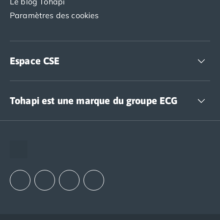
Le blog Tohapi
Paramètres des cookies
Espace CSE
Accédez à nos offres CSE
Tohapi est une marque du groupe ECG
The European Camping Group (ECG)
Espace recrutement
Notre groupement d'achats (GAIN)
Notre politique RSE