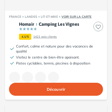
Camping Plouescat
Camping Quimper
Camping Roscoff
FRANCE
LANDES
LIT-ET-MIXE
VOIR SUR LA CARTE
Camping Ille-et-Vilaine
Homair
Camping Les Vignes
Camping Cancale
Camping Dinard
4.1/5
1421
avis clients
Camping Saint-Malo
Confort, calme et nature pour des vacances de
Camping Morbihan
qualité
Camping Auray
Visitez le centre de bien-être apaisant.
Camping Carnac
Pistes cyclables, tennis, piscines à disposition
Camping La Trinité sur Mer
Camping Locmariaquer
Camping Penestin
Camping Quiberon
Camping Sarzeau
Découvrir
Camping Vannes
Camping Champagne-Ardenne
Camping Ardennes