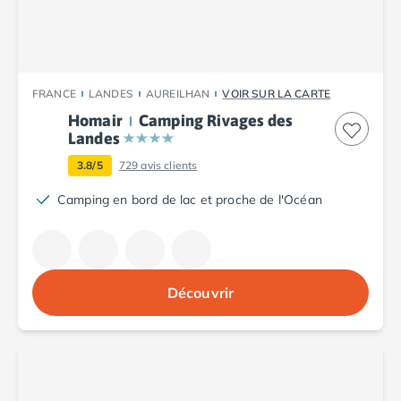
Camping Abruzzes
Camping Emilie Romagne
Camping Bologne
Camping Cesenatico
FRANCE
LANDES
AUREILHAN
VOIR SUR LA CARTE
Camping Lido Di Spina
Homair
Camping Rivages des
Camping Ravenne
Landes
Camping Riccione
Camping Rimini
3.8/5
729
avis clients
Camping Frioul-Vénétie Julienne
Camping en bord de lac et proche de l'Océan
Camping Latium
Camping Rome
Camping Lombardie
Camping Piémont
Découvrir
Camping Pouilles
Camping Gallipoli
Camping Sardaigne
Camping Alghero
Camping Muravera