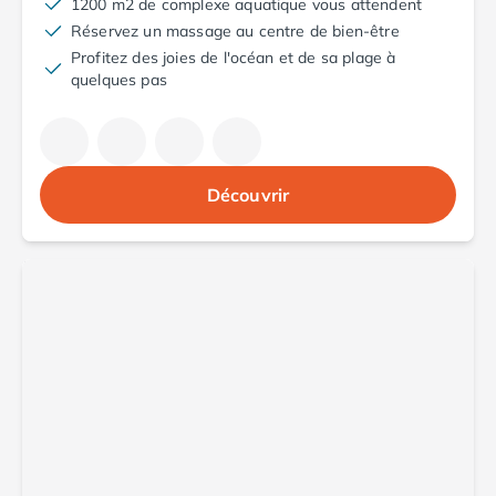
Camping Fréjus
1200 m2 de complexe aquatique vous attendent
Camping Hyères les Palmiers
Réservez un massage au centre de bien-être
Camping Port Grimaud
Profitez des joies de l'océan et de sa plage à
quelques pas
Camping Saint-Aygulf
Camping Saint-Mandrier-sur-Mer
Camping Saint-Tropez
Camping Toulon
Camping Vaucluse
Découvrir
Camping Avignon
Camping Rhône-Alpes
Camping Ardèche
Camping Ruoms
Camping Vallon-Pont-d'Arc
Camping Drôme
Camping Haute-Savoie
Camping Annecy
Camping Thonon-les-bains
Camping Isère
Camping Espagne