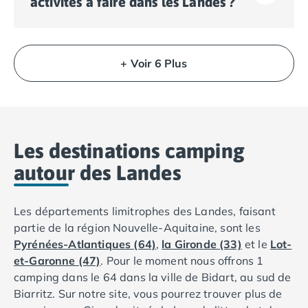
activités à faire dans les Landes ?
différé, de la possibilité d'annulation gratuite jusqu'au
leurs prestations haut de gamme. Ils proposent des
jour du départ, et le remboursement est garanti même
infrastructures plus luxueuses, comme des parcs
en cas de maladie Covid. N'hésitez pas à consulter les
aquatiques, des spas ou des hébergements tout
Il existe de nombreuses activités et endroits à visiter
avis clients sur notre site et faites votre choix !
confort. Ils sont parfaits pour ceux qui recherchent le
dans les Landes : Le Cap Breton l'unique port des
+ Voir 6 Plus
luxe et l'exclusivité pendant leurs vacances.
Landes, le lac d'Arjuzaux le refuge d'hivernage de la
grue cendrée, la plage du cap de l'Homy à lit et mixe
dont la dune est restée vierge de toute construction et
le Phare de Contis le seul phare des Landes.
Les destinations camping
autour des Landes
Les départements limitrophes des Landes, faisant
partie de la région Nouvelle-Aquitaine, sont les
Pyrénées-Atlantiques (64)
,
la Gironde (33)
et le
Lot-
et-Garonne (47)
. Pour le moment nous offrons 1
camping dans le 64 dans la ville de Bidart, au sud de
Biarritz. Sur notre site, vous pourrez trouver plus de