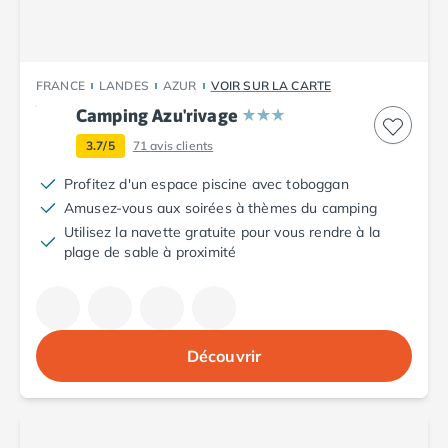
Camping avec spa, espace bien-être
Camping bord de mer
Camping Bord de Rivière
Camping en bord de lac
FRANCE
LANDES
AZUR
VOIR SUR LA CARTE
Camping Tohapi agréés VACAF
Camping Azu'rivage
Par destination
Camping 4 étoiles Les Landes
3.7/5
71
avis clients
Camping 5 étoiles Bretagne
Profitez d'un espace piscine avec toboggan
Camping 5 étoiles Vendée
Amusez-vous aux soirées à thèmes du camping
Camping Atlantique
Utilisez la navette gratuite pour vous rendre à la
Camping avec parc aquatique Ardèche
plage de sable à proximité
Camping avec parc aquatique Bretagne
Camping avec parc aquatique Dordogne
Camping avec parc aquatique Espagne
Camping avec parc aquatique Les Landes
Découvrir
Camping avec piscine Annecy
Camping en bord de mer Aquitaine
Camping en bord de mer Bretagne
Camping en bord de mer Calvados