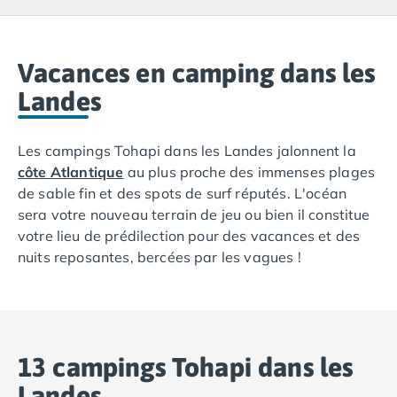
Camping Lacanau
Camping Soulac sur Mer
Camping Vendays-Montalivet
Camping Les Landes
Vacances en camping dans les
Camping Biscarrosse
Landes
Camping Capbreton
Camping Hossegor
Les campings Tohapi dans les Landes jalonnent la
Camping Messanges
côte Atlantique
au plus proche des immenses plages
Camping Moliets et Maa
de sable fin et des spots de surf réputés. L'océan
Camping Sanguinet
sera votre nouveau terrain de jeu ou bien il constitue
Camping Seignosse
votre lieu de prédilection pour des vacances et des
Camping Vieux Boucau les Bains
nuits reposantes, bercées par les vagues !
Camping Pyrénées Atlantiques
Camping Bayonne
Camping Biarritz
Camping Bidart
Camping Hendaye
13 campings Tohapi dans les
Camping Saint Jean de Luz
Camping Basse-Normandie
Landes