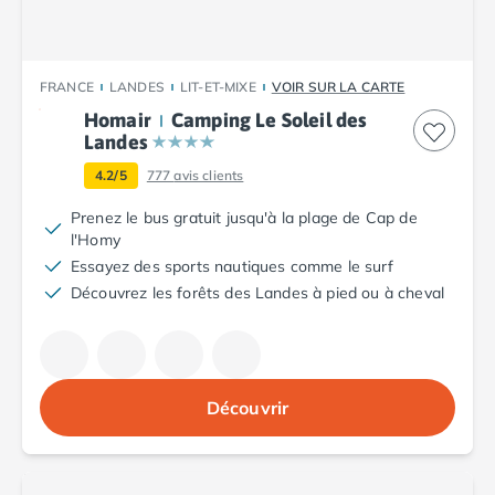
Camping Tarn
Camping Nord-Pas-de-Calais
Camping Pas-de-Calais
Camping Berck
FRANCE
LANDES
LIT-ET-MIXE
VOIR SUR LA CARTE
Camping Boulogne-sur-Mer
Homair
Camping Le Soleil des
Camping Le Portel
Landes
Camping Le Touquet
4.2/5
777
avis clients
Camping Merlimont
Camping Pays de la Loire
Prenez le bus gratuit jusqu'à la plage de Cap de
l'Homy
Camping Loire-Atlantique
Essayez des sports nautiques comme le surf
Camping Guerande
Découvrez les forêts des Landes à pied ou à cheval
Camping La Baule-Escoublac
Camping La Turballe
Camping Nantes
Camping Pornic
Camping Pornichet
Découvrir
Camping Saint Nazaire
Camping Maine-et-Loire
Camping Saumur