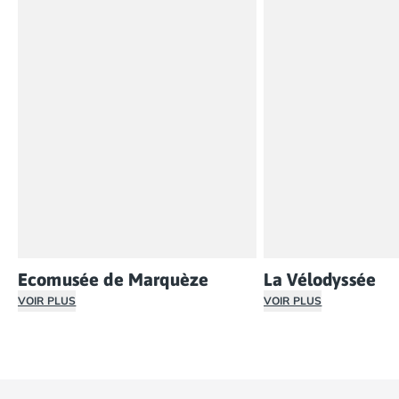
fêtes locales, gastronomie du terroir et paysages
préservés. C’est une destination idéale pour ceux qui
cherchent à se ressourcer, à vivre l’aventure ou à
simplement profiter du calme.
Ecomusée de Marquèze
La Vélodyssée
VOIR PLUS
VOIR PLUS
Pour vivre une journée familiale riche en histoires, emb
Avis aux amateurs de