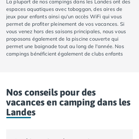
La plupart de nos campings dans les Landes ont des
espaces aquatiques avec toboggan, des aires de
jeux pour enfants ainsi qu'un accès WiFi qui vous
permet de profiter pleinement de vos vacances. Si
vous venez hors des saisons principales, nous vous
proposons également de la piscine couverte qui
permet une baignade tout au long de l'année. Nos
campings bénéficient également de clubs enfants
mais aussi de clubs ados. Tous nos campings dans
les Landes se prêtent parfaitement aux vacances
avec votre famille et surtout vos enfants.
Les deux campings de notre catalogue qui vous
Nos conseils pour des
proposent le meilleur rapport prix/plaisir sont : le
vacances en camping dans les
camping Mayotte Vacances
à Biscarrosse et
Le
Landes
Vieux Port
à Messanges. Ce sont deux campings
avec un accès direct à la plage, un standing haut de
gamme avec un classement 5 étoiles ainsi que tout le
nécessaire pour profiter de son séjour : piscine