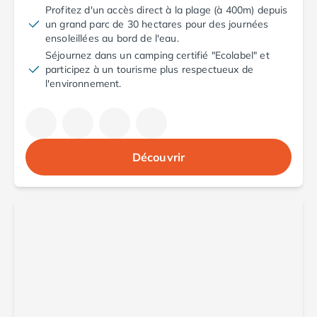
Profitez d'un accès direct à la plage (à 400m) depuis
Camping Luxembourg
un grand parc de 30 hectares pour des journées
Camping Slovénie
ensoleillées au bord de l'eau.
Camping Allemagne
Séjournez dans un camping certifié "Ecolabel" et
Camping Bade-Wurtemberg
participez à un tourisme plus respectueux de
Camping Forêt Noire
l'environnement.
Camping Bavière
Camping Rhénanie-Palatinat
Camping Autriche
Camping Styrie
Découvrir
Idées séjours
Par thématique
Camping 4 étoiles
Camping 5 étoiles Tohapi
Camping avec chiens acceptés
Camping avec parc aquatique
Camping avec piscine
Camping avec piscine chauffée
Camping avec piscine couverte