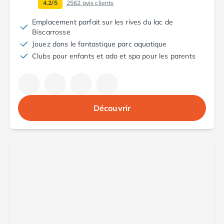
4.2/5
2562
avis clients
Camping Argelès-sur-Mer
Camping Canet-en-Roussillon
Emplacement parfait sur les rives du lac de
Biscarrosse
Camping Collioure
Jouez dans le fantastique parc aquatique
Camping Le Barcarès
Clubs pour enfants et ado et spa pour les parents
Camping Perpignan
Camping Saint-Cyprien
Camping Limousin
Camping Corrèze
Camping Lorraine
Découvrir
Camping Vosges
Camping Midi-Pyrénées
Camping Aveyron
Camping Millau
Camping Nant
Camping Saint-Amans-des-Cots
Camping Gers
Camping Lot
Camping Lot-et-Garonne