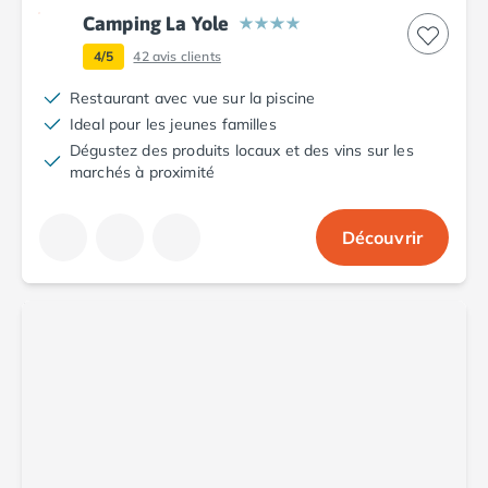
Camping Luxembourg
Camping La Yole
Camping Slovénie
4/5
42
avis clients
Camping Allemagne
Camping Bade-Wurtemberg
Restaurant avec vue sur la piscine
Camping Forêt Noire
Ideal pour les jeunes familles
Camping Bavière
Dégustez des produits locaux et des vins sur les
marchés à proximité
Camping Rhénanie-Palatinat
Camping Autriche
Camping Styrie
Découvrir
Idées séjours
Par thématique
Camping 4 étoiles
Camping 5 étoiles Tohapi
Camping avec chiens acceptés
Camping avec parc aquatique
Camping avec piscine
Camping avec piscine chauffée
Camping avec piscine couverte