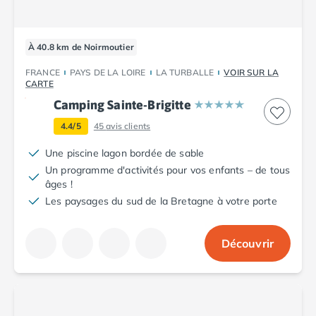
Camping Tarn
Camping Nord-Pas-de-Calais
Camping Pas-de-Calais
À 40.8 km de Noirmoutier
Camping Berck
Camping Boulogne-sur-Mer
FRANCE
PAYS DE LA LOIRE
LA TURBALLE
VOIR SUR LA
CARTE
Camping Le Portel
Camping Le Touquet
Camping Sainte-Brigitte
Camping Merlimont
4.4/5
45
avis clients
Camping Pays de la Loire
Une piscine lagon bordée de sable
Camping Loire-Atlantique
Un programme d'activités pour vos enfants – de tous
Camping Guerande
âges !
Camping La Baule-Escoublac
Les paysages du sud de la Bretagne à votre porte
Camping La Turballe
Camping Nantes
Camping Pornic
Découvrir
Camping Pornichet
Camping Saint Nazaire
Camping Maine-et-Loire
Camping Saumur