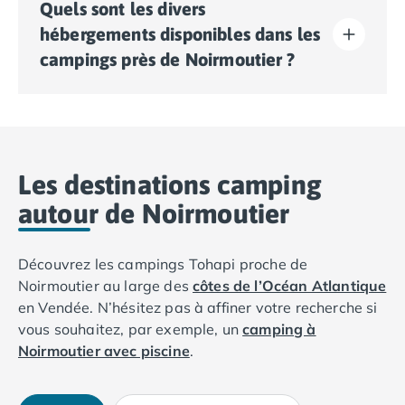
Quels sont les divers
couleurs tout au long de l’année, mais la meilleure
période pour jouir pleinement des activités nautiques
hébergements disponibles dans les
et des balades en vélo reste l’été. Cependant, la
campings près de Noirmoutier ?
plupart des campings comme Le
California
ou
Le
Clarys Plage
ouvrent leurs portes dès le mois d’avril
jusqu’au mois de septembre. De quoi profiter du
Tous les campings proches de Noirmoutier vous
printemps sur la côte Atlantique dans un décor de
offrent des hébergements de type Mobil-home, avec
carte postale !
des capacités et des prestations différentes. Les
campings
La Yole
et
Les Amiaux
vous proposent
Les destinations camping
également des séjours en tentes équipées.
autour de Noirmoutier
Découvrez les campings Tohapi proche de
Noirmoutier au large des
côtes de l’Océan Atlantique
en Vendée. N’hésitez pas à affiner votre recherche si
vous souhaitez, par exemple, un
camping à
Noirmoutier avec piscine
.