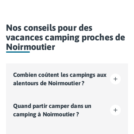
Après une journée 
Le soir, savourez d
Nos conseils pour des
vacances camping proches de
Noirmoutier
Combien coûtent les campings aux
alentours de Noirmoutier ?
Les tarifs des campings autour de Noirmoutier varient
Quand partir camper dans un
souvent selon le type d’hébergement, les prestations
offertes par l’établissement ainsi que le nombre
camping à Noirmoutier ?
d’étoiles de ce dernier (de 4 à 5 étoiles pour nos
campings proches de Noirmoutier).
L’île de Noirmoutier se dévoile sous toutes ses