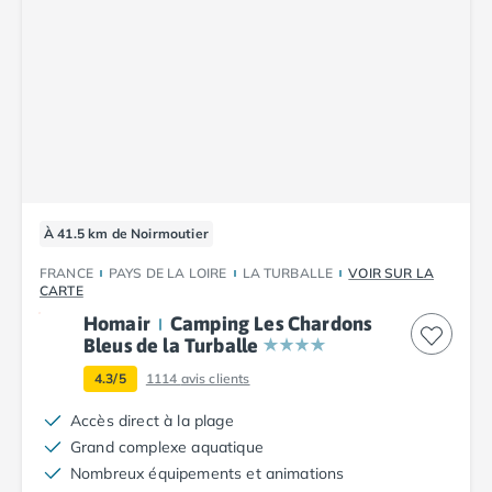
Camping Vendée
Camping Jard-sur-Mer
Camping La Roche-sur-Yon
Camping La-Tranche-sur-Mer
Camping Les Sables d'Olonne
Camping Noirmoutier
Camping Saint-Gilles-Croix-de-Vie
Camping Saint-Hilaire-De-Riez
Camping Saint-Jean-De-Monts
À 41.5 km de Noirmoutier
Camping Picardie
Camping Aisne
FRANCE
PAYS DE LA LOIRE
LA TURBALLE
VOIR SUR LA
CARTE
Camping Poitou-Charentes
Homair
Camping Les Chardons
Camping Charente-Maritime
Bleus de la Turballe
Camping Châtelaillon-Plage
Camping Fouras
4.3/5
1114
avis clients
Camping La Rochelle
Accès direct à la plage
Camping Les Mathes
Grand complexe aquatique
Camping Royan
Nombreux équipements et animations
Camping Saint-Georges-de-Didonne