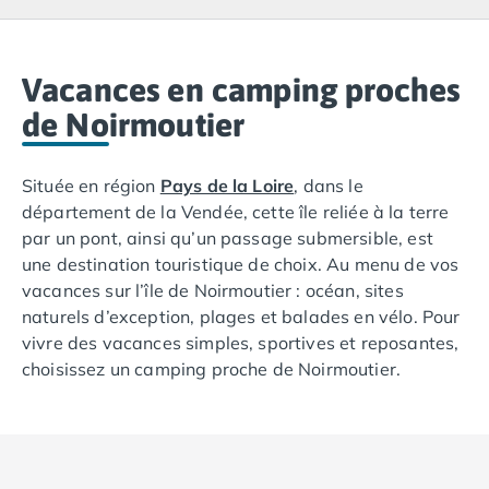
Camping Lacanau
Camping Soulac sur Mer
Camping Vendays-Montalivet
Camping Les Landes
Vacances en camping proches
Camping Biscarrosse
de Noirmoutier
Camping Capbreton
Camping Hossegor
Située en région
Pays de la Loire
, dans le
Camping Messanges
département de la Vendée, cette île reliée à la terre
Camping Moliets et Maa
par un pont, ainsi qu’un passage submersible, est
Camping Sanguinet
une destination touristique de choix. Au menu de vos
Camping Seignosse
vacances sur l’île de Noirmoutier : océan, sites
Camping Vieux Boucau les Bains
naturels d’exception, plages et balades en vélo. Pour
Camping Pyrénées Atlantiques
vivre des vacances simples, sportives et reposantes,
Camping Bayonne
choisissez un camping proche de Noirmoutier.
Camping Biarritz
Camping Bidart
Camping Hendaye
Camping Saint Jean de Luz
Camping Basse-Normandie