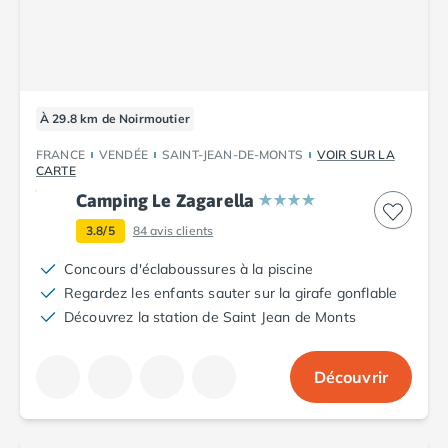
Camping Plouescat
Camping Quimper
Camping Roscoff
Camping Ille-et-Vilaine
Camping Cancale
À 29.8 km de Noirmoutier
Camping Dinard
FRANCE
VENDÉE
SAINT-JEAN-DE-MONTS
VOIR SUR LA
Camping Saint-Malo
CARTE
Camping Morbihan
Camping Le Zagarella
Camping Auray
3.8/5
84
avis clients
Camping Carnac
Camping La Trinité sur Mer
Concours d'éclaboussures à la piscine
Camping Locmariaquer
Regardez les enfants sauter sur la girafe gonflable
Camping Penestin
Découvrez la station de Saint Jean de Monts
Camping Quiberon
Camping Sarzeau
Découvrir
Camping Vannes
Camping Champagne-Ardenne
Camping Ardennes