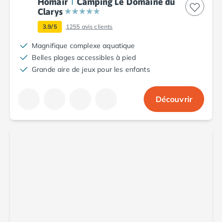
Homair
Camping Le Domaine du
Camping Argelès-sur-Mer
Clarys
Camping Canet-en-Roussillon
3.9/5
1255
avis clients
Camping Collioure
Camping Le Barcarès
Magnifique complexe aquatique
Camping Perpignan
Belles plages accessibles à pied
Camping Saint-Cyprien
Grande aire de jeux pour les enfants
Camping Limousin
Camping Corrèze
Découvrir
Camping Lorraine
Camping Vosges
Camping Midi-Pyrénées
Camping Aveyron
Camping Millau
Camping Nant
Camping Saint-Amans-des-Cots
Camping Gers
Camping Lot
Camping Lot-et-Garonne