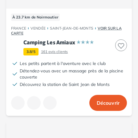
Camping Cantabria
Camping Catalogne
À 23.7 km de Noirmoutier
Camping Costa Brava
Camping Barcelone
FRANCE
VENDÉE
SAINT-JEAN-DE-MONTS
VOIR SUR LA
Camping Blanes
CARTE
Camping Cadaques
Camping Les Amiaux
Camping Calonge
3.8/5
161
avis clients
Camping Empuriabrava
Camping Lloret De Mar
Les petits partent à l'aventure avec le club
Camping Palamos
Détendez-vous avec un massage près de la piscine
Camping Pals
couverte
Camping Platja d'Aro
Découvrez la station de Saint Jean de Monts
Camping Tossa de Mar
Camping Costa Dorada
Découvrir
Camping Cambrils
Camping Creixell
Camping Salou
Camping Tarragone
Camping Italie