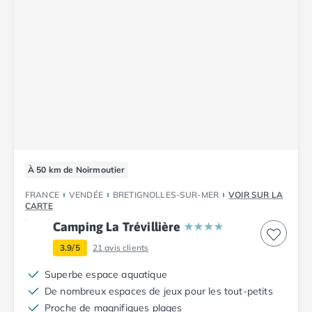
Camping Corse
Camping Corse-du-Sud
Camping Bonifacio
Camping Porto Vecchio
Camping Haute-Corse
Camping Ghisonaccia
Camping Saint-Florent
Camping Franche-Comté
Camping Doubs
Camping Jura
Camping Clairvaux-les-Lacs
À 50 km de Noirmoutier
Camping Haute-Normandie
FRANCE
VENDÉE
BRETIGNOLLES-SUR-MER
VOIR SUR LA
Camping Eure
CARTE
Camping Ile-de-France
Camping La Trévillière
Camping Essonne
3.9/5
21
avis clients
Camping Seine-et-Marne
Camping Val d'Oise
Superbe espace aquatique
Camping Val-de-Marne
De nombreux espaces de jeux pour les tout-petits
Camping Languedoc-Roussillon
Proche de magnifiques plages