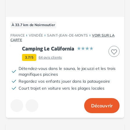
Camping avec spa, espace bien-être
Camping bord de mer
Camping Bord de Rivière
Camping en bord de lac
À 33.7 km de Noirmoutier
Camping Tohapi agréés VACAF
Par destination
FRANCE
VENDÉE
SAINT-JEAN-DE-MONTS
VOIR SUR LA
CARTE
Camping 4 étoiles Les Landes
Camping Le California
Camping 5 étoiles Bretagne
Camping 5 étoiles Vendée
3.7/5
64
avis clients
Camping Atlantique
Détendez-vous dans le sauna, le jacuzzi et les trois
Camping avec parc aquatique Ardèche
magnifiques piscines
Camping avec parc aquatique Bretagne
Regardez vos enfants jouer dans la pataugeoire
Camping avec parc aquatique Dordogne
Court trajet en voiture vers les plages locales
Camping avec parc aquatique Espagne
Camping avec parc aquatique Les Landes
Camping avec piscine Annecy
Découvrir
Camping en bord de mer Aquitaine
Camping en bord de mer Bretagne
Camping en bord de mer Calvados