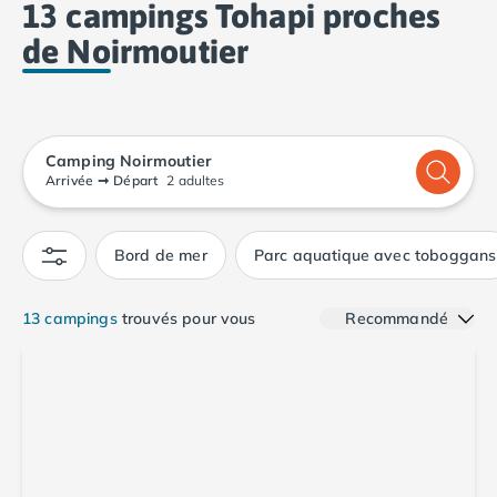
13 campings Tohapi proches
Camping Calvados
Camping Cabourg
de Noirmoutier
Camping Caen
Camping Honfleur
Camping Houlgate
Camping Ouistreham
Camping Noirmoutier
Camping Manche
Arrivée
➞
Départ
2 adultes
Camping Mont Saint Michel
Camping Bretagne
Camping Côtes d'Armor
Bord de mer
Parc aquatique avec toboggans
Camping Erquy
Camping Saint-Cast-le-Guildo
13 campings
trouvés pour vous
Recommandé
Camping Finistère
Camping Benodet
Camping Brest
Camping Carantec
Camping Concarneau
Camping Douarnenez
Camping Fouesnant