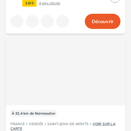
Camping Porto
3.8/5
4
avis clients
Camping Croatie
Camping Comté de Zadar
Découvrir
Camping Dalmatie
Camping Istrie
Camping Porec
Camping Pula
Camping Rovinj
Camping Kvarner
Autres destinations
Camping Suisse
Camping Belgique
Camping Pays-Bas
Camping Brabant-Septentrional
Camping Frise
Camping Hollande-Méridionale
À 32.4 km de Noirmoutier
Camping Limbourg
Camping Overijssel
FRANCE
VENDÉE
SAINT-JEAN-DE-MONTS
VOIR SUR LA
CARTE
Camping Zélande