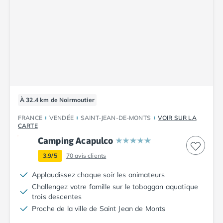
Camping Abruzzes
Camping Emilie Romagne
Camping Bologne
Camping Cesenatico
Camping Lido Di Spina
Camping Ravenne
Camping Riccione
Camping Rimini
À 32.4 km de Noirmoutier
Camping Frioul-Vénétie Julienne
Camping Latium
FRANCE
VENDÉE
SAINT-JEAN-DE-MONTS
VOIR SUR LA
CARTE
Camping Rome
Camping Acapulco
Camping Lombardie
Camping Piémont
3.9/5
70
avis clients
Camping Pouilles
Applaudissez chaque soir les animateurs
Camping Gallipoli
Challengez votre famille sur le toboggan aquatique
Camping Sardaigne
trois descentes
Camping Alghero
Proche de la ville de Saint Jean de Monts
Camping Muravera