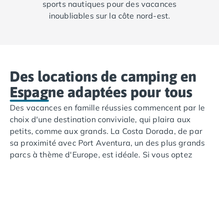
sports nautiques pour des vacances
inoubliables sur la côte nord-est.
Des locations de camping en
Espagne adaptées pour tous
Des vacances en famille réussies commencent par le
choix d'une destination conviviale, qui plaira aux
petits, comme aux grands. La Costa Dorada, de par
sa proximité avec Port Aventura, un des plus grands
parcs à thème d'Europe, est idéale. Si vous optez
pour une autre destination, pas de panique; nos
campings disposent d'installations et d'animations
destinées aux plus jeunes, dont des toboggans,
comme au camping Almafra sur la Costa Blanca, ou
encore au camping Cala Gogo sur la Costa Brava.