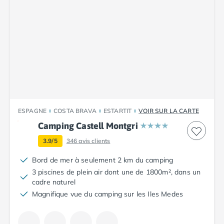
Camping Saint-Palais-sur-Mer
Camping Provence-Alpes-Côte d'Azur
Camping Alpes-de-Haute-Provence
Camping Castellane
Camping Gréoux les Bains
Camping Alpes-Maritimes
Camping Antibes
Camping Cagnes-sur-Mer
Camping Nice
ESPAGNE
COSTA BRAVA
ESTARTIT
VOIR SUR LA CARTE
Camping Bouches du Rhône
Camping Castell Montgri
Camping Aix-en-Provence
Camping Arles
3.9/5
346
avis clients
Camping Cassis
Bord de mer à seulement 2 km du camping
Camping La Ciotat
3 piscines de plein air dont une de 1800m², dans un
Camping La Roque-d'Anthéron
cadre naturel
Camping Marseille
Magnifique vue du camping sur les Iles Medes
Camping Martigues
Camping Var