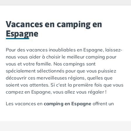
Camping Lacanau
Camping Soulac sur Mer
Camping Vendays-Montalivet
Camping Les Landes
Vacances en camping en
Camping Biscarrosse
Espagne
Camping Capbreton
Camping Hossegor
Pour des vacances inoubliables en Espagne, laissez-
Camping Messanges
nous vous aider à choisir le meilleur camping pour
Camping Moliets et Maa
vous et votre famille. Nos campings sont
Camping Sanguinet
spécialement sélectionnés pour que vous puissiez
Camping Seignosse
découvrir ces merveilleuses régions, quelles que
Camping Vieux Boucau les Bains
soient vos attentes. Si c'est la première fois que vous
Camping Pyrénées Atlantiques
campez en Espagne, vous allez vous régaler !
Camping Bayonne
Camping Biarritz
Les vacances en
camping en Espagne
offrent un
Camping Bidart
parfait cocktail de soleil, de plages de sable, de
Camping Hendaye
criques rocheuses et de villages de pêcheurs
Camping Saint Jean de Luz
traditionnels, côtoyant des stations balnéaires
Camping Basse-Normandie