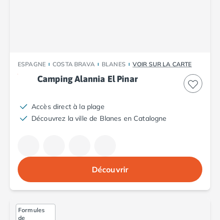
Camping Plouescat
Camping Quimper
Camping Roscoff
Camping Ille-et-Vilaine
Camping Cancale
ESPAGNE
COSTA BRAVA
BLANES
VOIR SUR LA CARTE
Camping Dinard
Camping Alannia El Pinar
Camping Saint-Malo
Camping Morbihan
Camping Auray
Accès direct à la plage
Camping Carnac
Découvrez la ville de Blanes en Catalogne
Camping La Trinité sur Mer
Camping Locmariaquer
Camping Penestin
Camping Quiberon
Découvrir
Camping Sarzeau
Camping Vannes
Camping Champagne-Ardenne
Camping Ardennes
Formules
de