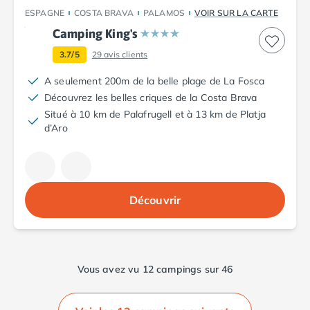
Camping en bord de mer Corse
ESPAGNE
COSTA BRAVA
PALAMOS
VOIR SUR LA CARTE
Camping en bord de mer Espagne
Camping King's
Camping en bord de mer France
3.7/5
29
avis clients
Camping en bord de mer Gironde
Camping en bord de mer Italie
A seulement 200m de la belle plage de La Fosca
Camping en bord de mer Les Landes
Découvrez les belles criques de la Costa Brava
Camping en bord de mer Portugal
Situé à 10 km de Palafrugell et à 13 km de Platja
Camping en bord de mer Sardaigne
d’Aro
Camping en bord de mer Var
Camping en bord de mer Vendée
Camping Les Alpes
Camping Méditerranée
Découvrir
Camping Savoie
Camping Sud Ouest
Offres spéciales
Bons plans du moment
/promotions/
Vous avez vu 12 campings sur 46
Avantages & autres promotions
Programme de fidélité
Nos petits prix 2026