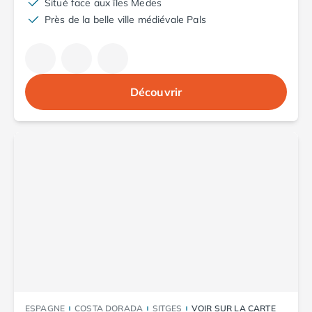
Situé face aux îles Medes
Camping Argelès-sur-Mer
Près de la belle ville médiévale Pals
Camping Canet-en-Roussillon
Camping Collioure
Camping Le Barcarès
Camping Perpignan
Découvrir
Camping Saint-Cyprien
Camping Limousin
Camping Corrèze
Camping Lorraine
Camping Vosges
Camping Midi-Pyrénées
Camping Aveyron
Camping Millau
Camping Nant
Camping Saint-Amans-des-Cots
Camping Gers
Camping Lot
Camping Lot-et-Garonne
ESPAGNE
COSTA DORADA
SITGES
VOIR SUR LA CARTE