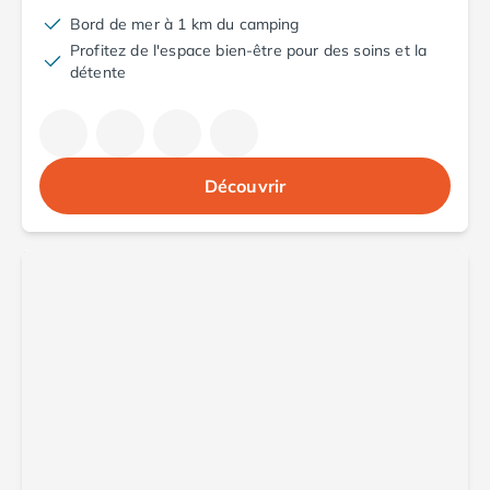
Camping Cantabria
Bord de mer à 1 km du camping
Camping Catalogne
Profitez de l'espace bien-être pour des soins et la
Camping Costa Brava
détente
Camping Barcelone
Camping Blanes
Camping Cadaques
Camping Calonge
Découvrir
Camping Empuriabrava
Camping Lloret De Mar
Camping Palamos
Camping Pals
Camping Platja d'Aro
Camping Tossa de Mar
Camping Costa Dorada
Camping Cambrils
Camping Creixell
Camping Salou
Camping Tarragone
Camping Italie