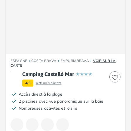
Camping Porto
Camping Croatie
Camping Comté de Zadar
Camping Dalmatie
Camping Istrie
Camping Porec
Camping Pula
Camping Rovinj
Camping Kvarner
ESPAGNE
COSTA BRAVA
EMPURIABRAVA
VOIR SUR LA
CARTE
Autres destinations
Camping Suisse
Camping Castelló Mar
Camping Belgique
4/5
428
avis clients
Camping Pays-Bas
Camping Brabant-Septentrional
Accès direct à la plage
Camping Frise
2 piscines avec vue panoramique sur la baie
Camping Hollande-Méridionale
Nombreuses activités et loisirs
Camping Limbourg
Camping Overijssel
Camping Zélande