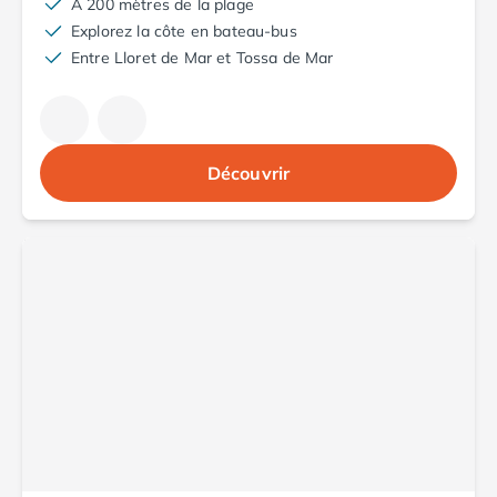
Camping avec spa, espace bien-être
A 200 mètres de la plage
Camping bord de mer
Explorez la côte en bateau-bus
Camping Bord de Rivière
Entre Lloret de Mar et Tossa de Mar
Camping en bord de lac
Camping Tohapi agréés VACAF
Par destination
Camping 4 étoiles Les Landes
Découvrir
Camping 5 étoiles Bretagne
Camping 5 étoiles Vendée
Camping Atlantique
Camping avec parc aquatique Ardèche
Camping avec parc aquatique Bretagne
Camping avec parc aquatique Dordogne
Camping avec parc aquatique Espagne
Camping avec parc aquatique Les Landes
Camping avec piscine Annecy
Camping en bord de mer Aquitaine
Camping en bord de mer Bretagne
Camping en bord de mer Calvados