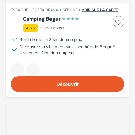
Camping Abruzzes
ESPAGNE
COSTA BRAVA
GÉRONE
VOIR SUR LA CARTE
Camping Emilie Romagne
Camping Begur
Camping Bologne
Camping Cesenatico
4.1/5
33
avis clients
Camping Lido Di Spina
Bord de mer à 2 km du camping
Camping Ravenne
Découvrez la ville médiévale perchée de Begur à
Camping Riccione
seulement 2km du camping
Camping Rimini
Camping Frioul-Vénétie Julienne
Camping Latium
Camping Rome
Découvrir
Camping Lombardie
Camping Piémont
Camping Pouilles
Camping Gallipoli
Camping Sardaigne
Camping Alghero
Camping Muravera