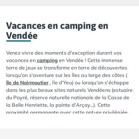
Camping Lacanau
Camping Soulac sur Mer
Camping Vendays-Montalivet
Camping Les Landes
Vacances en camping en
Camping Biscarrosse
Vendée
Camping Capbreton
Camping Hossegor
Venez vivre des moments d'exception durant vos
Camping Messanges
vacances en
camping
en Vendée ! Cette immense
Camping Moliets et Maa
terre de jeux se transforme en terre de découvertes
Camping Sanguinet
lorsqu'on s'aventure sur les îles au large des côtes (
Camping Seignosse
île de Noirmoutier
, île d'Yeu) ou lorsqu'on s'échappe
Camping Vieux Boucau les Bains
dans les plus beaux sites naturels Vendéens (estuaire
Camping Pyrénées Atlantiques
du Payré, réserve naturelle nationale de la Casse de
Camping Bayonne
la Belle Henriette, la pointe d'Arçay…). Cette
Camping Biarritz
proximité permanente avec cette nature privilégiée
Camping Bidart
et docile va vous permettre de passer un séjour
Camping Hendaye
reposant et ressourçant. Au milieu des falaises, des
Camping Saint Jean de Luz
marais, des forêts, des lagunes et des rivières, votre
Camping Basse-Normandie