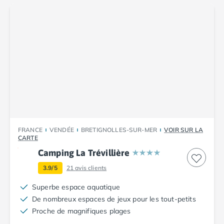
Camping Corse
Camping Corse-du-Sud
Camping Bonifacio
Camping Porto Vecchio
Camping Haute-Corse
Camping Ghisonaccia
Camping Saint-Florent
Camping Franche-Comté
Camping Doubs
Camping Jura
Camping Clairvaux-les-Lacs
FRANCE
VENDÉE
BRETIGNOLLES-SUR-MER
VOIR SUR LA
Camping Haute-Normandie
CARTE
Camping Eure
Camping La Trévillière
Camping Ile-de-France
3.9/5
21
avis clients
Camping Essonne
Camping Seine-et-Marne
Superbe espace aquatique
Camping Val d'Oise
De nombreux espaces de jeux pour les tout-petits
Camping Val-de-Marne
Proche de magnifiques plages
Camping Languedoc-Roussillon