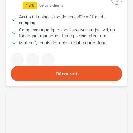
Camping Fréjus
4.3/5
69
avis clients
Camping Hyères les Palmiers
Camping Port Grimaud
Accès à la plage à seulement 800 mètres du
Camping Saint-Aygulf
camping
Camping Saint-Mandrier-sur-Mer
Complexe aquatique spacieux avec un jacuzzi, un
toboggan aquatique et une piscine intérieure
Camping Saint-Tropez
Mini-golf, tennis de table et club pour enfants
Camping Toulon
Camping Vaucluse
Camping Avignon
Camping Rhône-Alpes
Camping Ardèche
Découvrir
Camping Ruoms
Camping Vallon-Pont-d'Arc
Camping Drôme
Camping Haute-Savoie
Camping Annecy
Camping Thonon-les-bains
Camping Isère
Camping Espagne