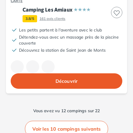
CARTE
Nos hébergements
Camping Les Amiaux
Nos Mobils-Homes
/nos-hebergements/location-mobil-
3.8/5
161
avis clients
Nos Tentes équipées
/nos-hebergements/location-tente
Nos Emplacements
/nos-hebergements/location-empla
Les petits partent à l'aventure avec le club
La marque Tohapi by Homair
Détendez-vous avec un massage près de la piscine
Vivez l'expérience
couverte
Qui sommes nous ?
Découvrez la station de Saint Jean de Monts
Services et infos pratiques
Nos modes de paiement
Paiement en plusieurs fois
Paiement en plusieurs fois - avec ONEY BANK
Découvrir
Notre programme de fidélité
Devenir propriétaire
Camping en Dordogne
Camping avec terrain de tennis
Vous avez vu 12 campings sur 22
Camping avec salle de sport
Voir les 10 campings suivants