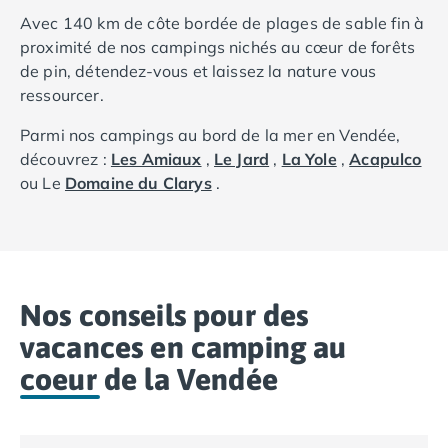
Avec 140 km de côte bordée de plages de sable fin à
proximité de nos campings nichés au cœur de forêts
de pin, détendez-vous et laissez la nature vous
ressourcer.
Parmi nos campings au bord de la mer en Vendée,
découvrez :
Les Amiaux
,
Le Jard
,
La Yole
,
Acapulco
ou Le
Domaine du Clarys
.
La plage de la Base Nautique de
Saint Jean de
Monts
saura ravir tous les amateurs de sports
aquatiques dans une ambiance sportive et détendue.
Nos conseils pour des
Les amoureux de cerfs-volants se retrouveront quant
à eux du côté de Saint Hilaire de Riez à la plage de la
vacances en camping au
Parée Préneau.
coeur de la Vendée
Amateurs de sites époustouflants ? La plage Le
Veillon à
Talmont Saint Hilaire
est idéalement située
dans l'estuaire du Payré.