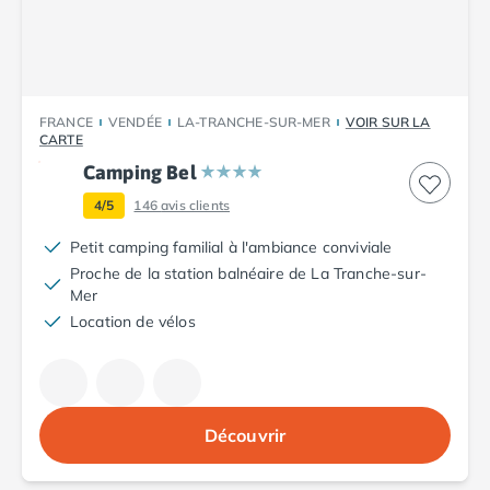
Camping Cantabria
Camping Catalogne
Camping Costa Brava
Camping Barcelone
Camping Blanes
FRANCE
VENDÉE
LA-TRANCHE-SUR-MER
VOIR SUR LA
CARTE
Camping Cadaques
Camping Calonge
Camping Bel
Camping Empuriabrava
4/5
146
avis clients
Camping Lloret De Mar
Camping Palamos
Petit camping familial à l'ambiance conviviale
Camping Pals
Proche de la station balnéaire de La Tranche-sur-
Mer
Camping Platja d'Aro
Location de vélos
Camping Tossa de Mar
Camping Costa Dorada
Camping Cambrils
Camping Creixell
Camping Salou
Découvrir
Camping Tarragone
Camping Italie