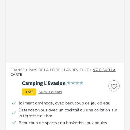
Camping Vendée
Camping Jard-sur-Mer
Camping La Roche-sur-Yon
Camping La-Tranche-sur-Mer
Camping Les Sables d'Olonne
Camping Noirmoutier
Camping Saint-Gilles-Croix-de-Vie
Camping Saint-Hilaire-De-Riez
Camping Saint-Jean-De-Monts
Camping Picardie
FRANCE
PAYS DE LA LOIRE
LANDEVIEILLE
VOIR SUR LA
Camping Aisne
CARTE
Camping Poitou-Charentes
Camping L'Evasion
Camping Charente-Maritime
3.5/5
54
avis clients
Camping Châtelaillon-Plage
Camping Fouras
Joliment aménagé, avec beaucoup de jeux d'eau
Camping La Rochelle
Détendez-vous avec un cocktail ou une collation sur
Camping Les Mathes
la terrasse du bar
Camping Royan
Beaucoup de sports : du basketball aux boules
Camping Saint-Georges-de-Didonne