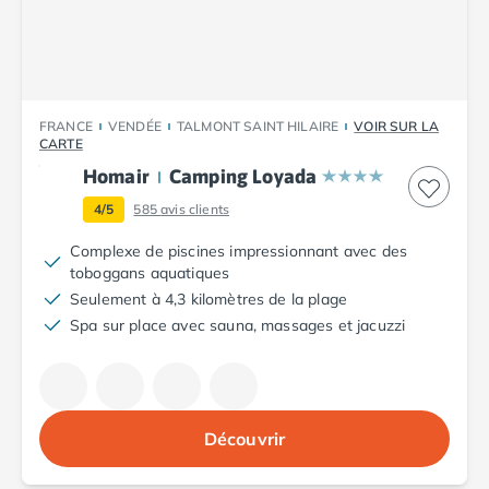
Camping Luxembourg
Camping Slovénie
Camping Allemagne
Camping Bade-Wurtemberg
Camping Forêt Noire
FRANCE
VENDÉE
TALMONT SAINT HILAIRE
VOIR SUR LA
CARTE
Camping Bavière
Homair
Camping Loyada
Camping Rhénanie-Palatinat
Camping Autriche
4/5
585
avis clients
Camping Styrie
Complexe de piscines impressionnant avec des
Idées séjours
toboggans aquatiques
Par thématique
Seulement à 4,3 kilomètres de la plage
Camping 4 étoiles
Spa sur place avec sauna, massages et jacuzzi
Camping 5 étoiles Tohapi
Camping avec chiens acceptés
Camping avec parc aquatique
Camping avec piscine
Découvrir
Camping avec piscine chauffée
Camping avec piscine couverte