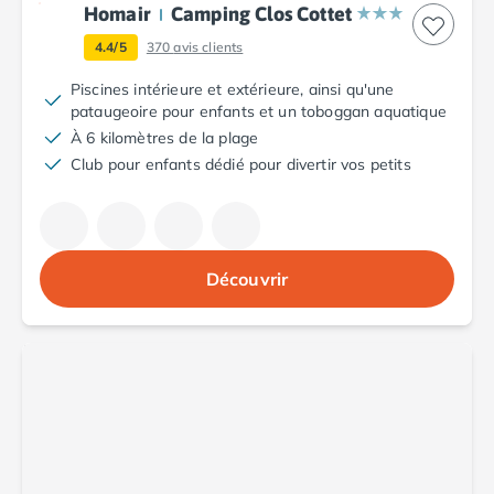
Camping Porto
Homair
Camping Clos Cottet
Camping Croatie
4.4/5
370
avis clients
Camping Comté de Zadar
Piscines intérieure et extérieure, ainsi qu'une
Camping Dalmatie
pataugeoire pour enfants et un toboggan aquatique
Camping Istrie
À 6 kilomètres de la plage
Camping Porec
Club pour enfants dédié pour divertir vos petits
Camping Pula
Camping Rovinj
Camping Kvarner
Autres destinations
Camping Suisse
Découvrir
Camping Belgique
Camping Pays-Bas
Camping Brabant-Septentrional
Camping Frise
Camping Hollande-Méridionale
Camping Limbourg
Camping Overijssel
Camping Zélande