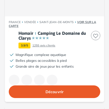
Camping Tarn
Camping Nord-Pas-de-Calais
Camping Pas-de-Calais
Camping Berck
FRANCE
VENDÉE
SAINT-JEAN-DE-MONTS
VOIR SUR LA
Camping Boulogne-sur-Mer
CARTE
Camping Le Portel
Homair
Camping Le Domaine du
Camping Le Touquet
Clarys
Camping Merlimont
3.9/5
1255
avis clients
Camping Pays de la Loire
Camping Loire-Atlantique
Magnifique complexe aquatique
Camping Guerande
Belles plages accessibles à pied
Camping La Baule-Escoublac
Grande aire de jeux pour les enfants
Camping La Turballe
Camping Nantes
Camping Pornic
Camping Pornichet
Découvrir
Camping Saint Nazaire
Camping Maine-et-Loire
Camping Saumur