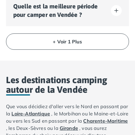
La Vendée regorge d'activités pour toute la famille :
Quelle est la meilleure période
découvrez Les Sables-d'Olonne et son remblai animé,
le port de Saint-Gilles-Croix-de-Vie, le mythique Puy
pour camper en Vendée ?
du Fou ou les balades en barque dans le Marais
Poitevin. Les amateurs de sports nautiques profiteront
du surf, du char à voile et de la voile sur les plages de
L'été reste la période idéale pour des vacances en
Saint-Hilaire-de-Riez ou de La Tranche-sur-Mer.
camping en Vendée grâce à l'ensoleillement généreux
+ Voir 1 Plus
de la région. Cependant, le climat océanique des Pays
de la Loire permet de profiter du printemps et de
l'automne dans d'excellentes conditions, avec des
tarifs plus avantageux et moins d'affluence.
Les destinations camping
autour de la Vendée
Que vous décidiez d'aller vers le Nord en passant par
la
Loire-Atlantique
, le Morbihan ou le Maine-et-Loire
ou vers les Sud en passant par la
Charente-Maritime
, les Deux-Sèvres ou la
Gironde
, vous aurez