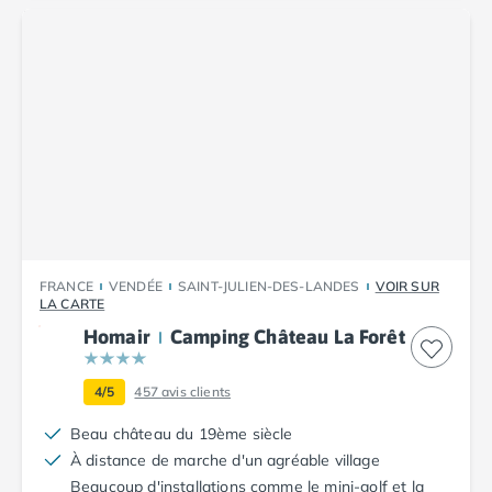
Camping Abruzzes
Camping Emilie Romagne
Camping Bologne
Camping Cesenatico
Camping Lido Di Spina
Camping Ravenne
Camping Riccione
Camping Rimini
Camping Frioul-Vénétie Julienne
Camping Latium
Camping Rome
FRANCE
VENDÉE
SAINT-JULIEN-DES-LANDES
VOIR SUR
LA CARTE
Camping Lombardie
Homair
Camping Château La Forêt
Camping Piémont
Camping Pouilles
Camping Gallipoli
4/5
457
avis clients
Camping Sardaigne
Beau château du 19ème siècle
Camping Alghero
À distance de marche d'un agréable village
Camping Muravera
Beaucoup d'installations comme le mini-golf et la