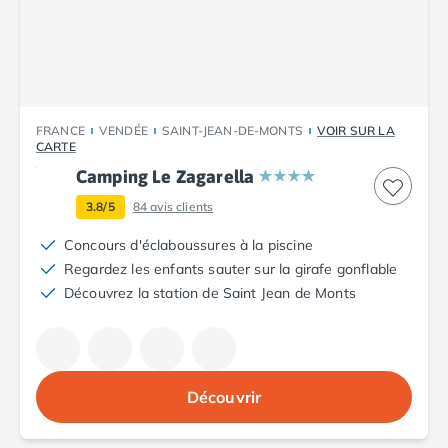
Camping Plouescat
Camping Quimper
Camping Roscoff
Camping Ille-et-Vilaine
Camping Cancale
FRANCE
VENDÉE
SAINT-JEAN-DE-MONTS
VOIR SUR LA
Camping Dinard
CARTE
Camping Saint-Malo
Camping Le Zagarella
Camping Morbihan
3.8/5
84
avis clients
Camping Auray
Camping Carnac
Concours d'éclaboussures à la piscine
Camping La Trinité sur Mer
Regardez les enfants sauter sur la girafe gonflable
Camping Locmariaquer
Découvrez la station de Saint Jean de Monts
Camping Penestin
Camping Quiberon
Camping Sarzeau
Camping Vannes
Découvrir
Camping Champagne-Ardenne
Camping Ardennes