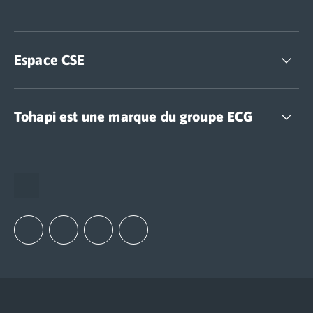
Espace CSE
Accédez à nos offres CSE
Tohapi est une marque du groupe ECG
The European Camping Group (ECG)
Espace recrutement
Notre groupement d'achats (GAIN)
Notre politique RSE