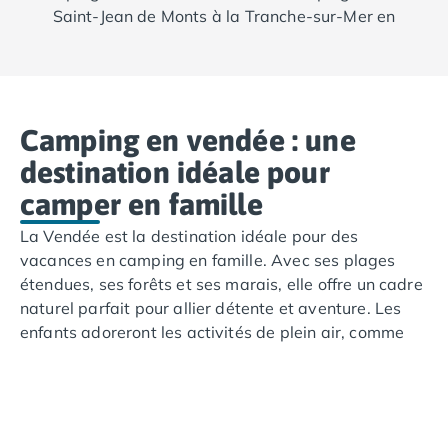
Saint-Jean de Monts à la Tranche-sur-Mer en
passant par Saint-Hilaire de Riez, Brem-sur-
Mer et
Les Sables d'Olonne
, vous trouverez
des coins paradisiaques au détour des
criques pour profiter pleinement des belles
Camping en vendée : une
journées ensoleillées.
destination idéale pour
Pour plus de fun, dirigez-vous dans les
camper en famille
nombreuses stations balnéaires qui pullulent
le long de la « côte de lumière ». Laissez-vous
La Vendée est la destination idéale pour des
séduire par le dynamisme de Saint-Gilles-
vacances en camping en famille. Avec ses plages
Croix-de-Vie, la beauté de Talmont Saint-
étendues, ses forêts et ses marais, elle offre un cadre
Hilaire et la simplicité de Jard-sur-Mer.
naturel parfait pour allier détente et aventure. Les
Baignées par les eaux intrépides de
enfants adoreront les activités de plein air, comme
l'Atlantique et sublimées par leur port de
les balades à vélo sur les pistes cyclables ou les
plaisance, elles offrent des spots formidables
sorties en bateau. En séjournant en camping en
pour la pratique des sports nautiques, de
Vendée, vous pourrez profiter d’un environnement
voile, de glisse et de vent.
paisible tout en étant proches des attractions locales,