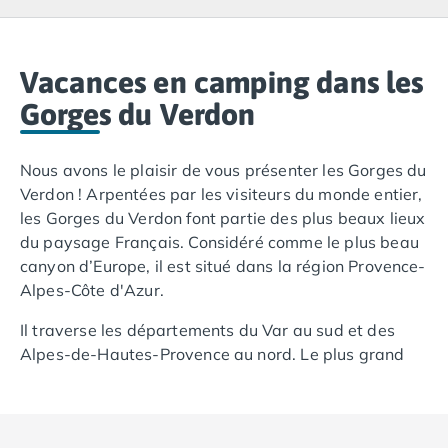
Camping Lacanau
Camping Soulac sur Mer
Camping Vendays-Montalivet
Camping Les Landes
Vacances en camping dans les
Camping Biscarrosse
Gorges du Verdon
Camping Capbreton
Camping Hossegor
Nous avons le plaisir de vous présenter les Gorges du
Camping Messanges
Verdon ! Arpentées par les visiteurs du monde entier,
Camping Moliets et Maa
les Gorges du Verdon font partie des plus beaux lieux
Camping Sanguinet
du paysage Français. Considéré comme le plus beau
Camping Seignosse
canyon d’Europe, il est situé dans la région Provence-
Camping Vieux Boucau les Bains
Alpes-Côte d'Azur.
Camping Pyrénées Atlantiques
Camping Bayonne
Il traverse les départements du Var au sud et des
Camping Biarritz
Alpes-de-Hautes-Provence au nord. Le plus grand
Camping Bidart
canyon d’Europe offre des panoramas à couper le
Camping Hendaye
souffle.
Camping Saint Jean de Luz
Camping Basse-Normandie
Venez découvrir ces joyaux naturels que sont les