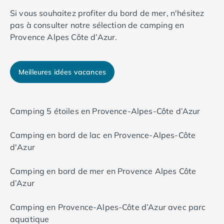
Camping Luxembourg
Si vous souhaitez profiter du bord de mer, n'hésitez
Camping Slovénie
pas à consulter notre sélection de camping en
Camping Allemagne
Provence Alpes Côte d’Azur.
Camping Bade-Wurtemberg
Camping Forêt Noire
Camping Bavière
Meilleures idées vacances
Camping Rhénanie-Palatinat
Camping Autriche
Camping Styrie
Camping 5 étoiles en Provence-Alpes-Côte d’Azur
Idées séjours
Par thématique
Camping en bord de lac en Provence-Alpes-Côte
Camping 4 étoiles
d'Azur
Camping 5 étoiles Tohapi
Camping avec chiens acceptés
Camping en bord de mer en Provence Alpes Côte
Camping avec parc aquatique
d’Azur
Camping avec piscine
Camping avec piscine chauffée
Camping en Provence-Alpes-Côte d’Azur avec parc
Camping avec piscine couverte
aquatique