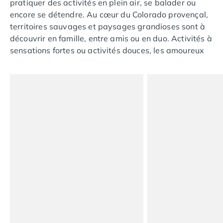
pratiquer des activités en plein air, se balader ou
Camping Saint-Palais-sur-Mer
encore se détendre. Au cœur du Colorado provençal,
Camping Provence-Alpes-Côte d'Azur
territoires sauvages et paysages grandioses sont à
Camping Alpes-de-Haute-Provence
découvrir en famille, entre amis ou en duo. Activités à
Camping Castellane
sensations fortes ou activités douces, les amoureux
Camping Gréoux les Bains
de la nature ont un fantastique terrain de jeux pour
Camping Alpes-Maritimes
satisfaire leurs envies.
Camping Antibes
Camping Cagnes-sur-Mer
Camping Nice
Camping Bouches du Rhône
Camping Aix-en-Provence
Camping Arles
Camping Cassis
Camping La Ciotat
Camping La Roque-d'Anthéron
Camping Marseille
Camping Martigues
Camping Var