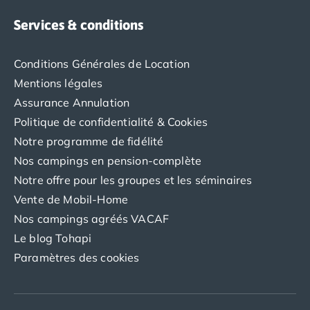
Nos hébergements
Services & conditions
Nos Mobils-Homes
/nos-hebergements/location-mobil-
Nos Tentes équipées
/nos-hebergements/location-tente
Nos Emplacements
/nos-hebergements/location-empla
Conditions Générales de Location
La marque Tohapi by Homair
Mentions légales
Vivez l'expérience
Assurance Annulation
Qui sommes nous ?
Politique de confidentialité & Cookies
Services et infos pratiques
Notre programme de fidélité
Nos modes de paiement
Nos campings en pension-complète
Paiement en plusieurs fois
Paiement en plusieurs fois - avec ONEY BANK
Notre offre pour les groupes et les séminaires
Notre programme de fidélité
Vente de Mobil-Home
Devenir propriétaire
Nos campings agréés VACAF
Camping en Dordogne
Le blog Tohapi
Camping avec terrain de tennis
Paramètres des cookies
Camping avec salle de sport