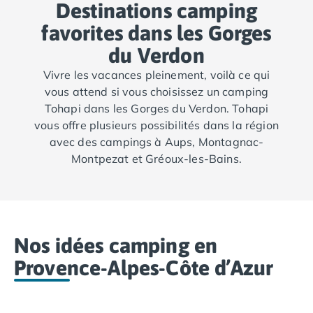
Destinations camping
Camping Cantabria
Camping Catalogne
favorites dans les Gorges
Camping Costa Brava
du Verdon
Camping Barcelone
Camping Blanes
Vivre les vacances pleinement, voilà ce qui
Camping Cadaques
vous attend si vous choisissez un camping
Camping Calonge
Tohapi dans les Gorges du Verdon. Tohapi
Camping Empuriabrava
vous offre plusieurs possibilités dans la région
Camping Lloret De Mar
avec des campings à Aups, Montagnac-
Camping Palamos
Montpezat et Gréoux-les-Bains.
Camping Pals
Camping Platja d'Aro
Camping Tossa de Mar
Camping Costa Dorada
Nos idées camping en
Camping Cambrils
Camping Creixell
Provence-Alpes-Côte d’Azur
Camping Salou
Camping Tarragone
Camping Italie