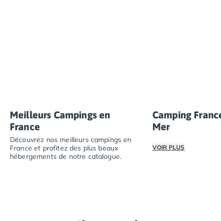
Camping Abruzzes
Camping Emilie Romagne
Camping Bologne
Camping Cesenatico
Camping Lido Di Spina
Camping Ravenne
Camping Riccione
Camping Rimini
Camping Frioul-Vénétie Julienne
Meilleurs Campings en
Camping Franc
Camping Latium
France
Mer
Camping Rome
Camping Lombardie
Découvrez nos meilleurs campings en
France et profitez des plus beaux
VOIR PLUS
Camping Piémont
hébergements de notre catalogue.
Camping Pouilles
Que ce soit au bor
Camping Gallipoli
Découvrez nos meilleurs campings en France et profitez
Camping Sardaigne
Camping Alghero
Camping Muravera