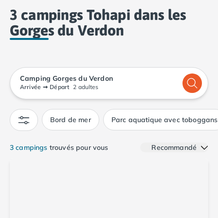
Camping Calvados
Gorges du Verdon en famille ou entre amis !
3 campings Tohapi dans les
Camping Cabourg
Gorges du Verdon
Camping Caen
Camping Honfleur
Camping Houlgate
Camping Ouistreham
Camping Manche
Camping Gorges du Verdon
Camping Mont Saint Michel
Arrivée
➞
Départ
2 adultes
Camping Bretagne
Camping Côtes d'Armor
Bord de mer
Parc aquatique avec toboggans
Camping Erquy
Camping Saint-Cast-le-Guildo
Camping Finistère
3 campings
trouvés pour vous
Recommandé
Camping Benodet
Camping Brest
Camping Carantec
Camping Concarneau
Camping Douarnenez
Camping Fouesnant