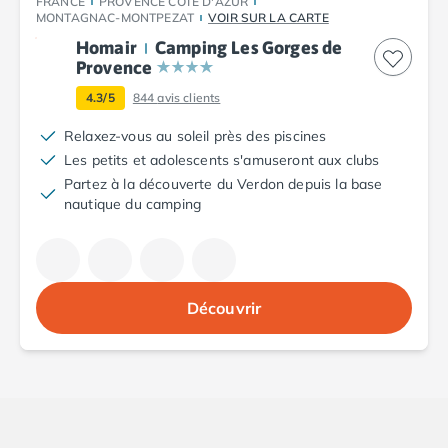
FRANCE
PROVENCE CÔTE D'AZUR
Camping Argelès-sur-Mer
MONTAGNAC-MONTPEZAT
VOIR SUR LA CARTE
Camping Canet-en-Roussillon
Homair
Camping Les Gorges de
Camping Collioure
Provence
Camping Le Barcarès
4.3/5
844
avis clients
Camping Perpignan
Relaxez-vous au soleil près des piscines
Camping Saint-Cyprien
Les petits et adolescents s'amuseront aux clubs
Camping Limousin
Partez à la découverte du Verdon depuis la base
Camping Corrèze
nautique du camping
Camping Lorraine
Camping Vosges
Camping Midi-Pyrénées
Camping Aveyron
Camping Millau
Découvrir
Camping Nant
Camping Saint-Amans-des-Cots
Camping Gers
Camping Lot
Camping Lot-et-Garonne