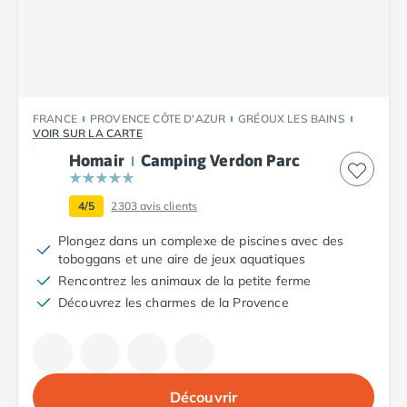
Camping Plouescat
Camping Quimper
Camping Roscoff
Camping Ille-et-Vilaine
Camping Cancale
FRANCE
PROVENCE CÔTE D'AZUR
GRÉOUX LES BAINS
Camping Dinard
VOIR SUR LA CARTE
Camping Saint-Malo
Homair
Camping Verdon Parc
Camping Morbihan
Camping Auray
4/5
2303
avis clients
Camping Carnac
Camping La Trinité sur Mer
Plongez dans un complexe de piscines avec des
Camping Locmariaquer
toboggans et une aire de jeux aquatiques
Camping Penestin
Rencontrez les animaux de la petite ferme
Camping Quiberon
Découvrez les charmes de la Provence
Camping Sarzeau
Camping Vannes
Camping Champagne-Ardenne
Camping Ardennes
Découvrir