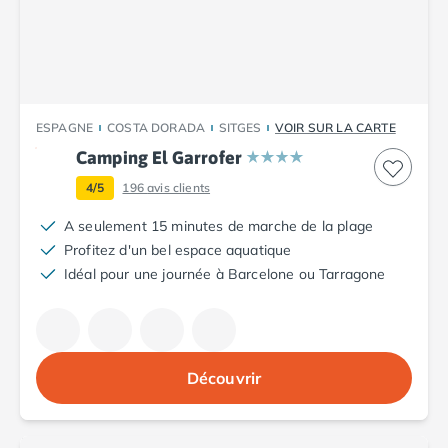
Camping Cantabria
Camping Catalogne
Camping Costa Brava
Camping Barcelone
Camping Blanes
ESPAGNE
COSTA DORADA
SITGES
VOIR SUR LA CARTE
Camping Cadaques
Camping Calonge
Camping El Garrofer
Camping Empuriabrava
4/5
196
avis clients
Camping Lloret De Mar
Camping Palamos
A seulement 15 minutes de marche de la plage
Camping Pals
Profitez d'un bel espace aquatique
Camping Platja d'Aro
Idéal pour une journée à Barcelone ou Tarragone
Camping Tossa de Mar
Camping Costa Dorada
Camping Cambrils
Camping Creixell
Découvrir
Camping Salou
Camping Tarragone
Camping Italie