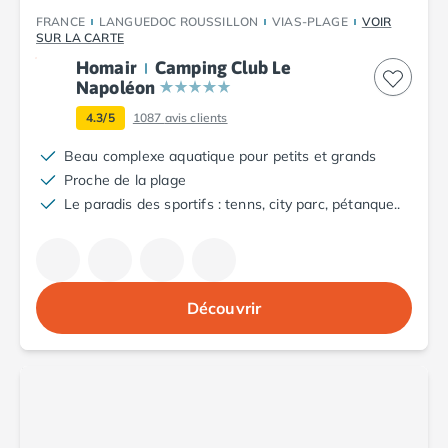
Camping Argelès-sur-Mer
FRANCE
LANGUEDOC ROUSSILLON
VIAS-PLAGE
VOIR
SUR LA CARTE
Camping Canet-en-Roussillon
Camping Collioure
Homair
Camping Club Le
Napoléon
Camping Le Barcarès
Camping Perpignan
4.3/5
1087
avis clients
Camping Saint-Cyprien
Beau complexe aquatique pour petits et grands
Camping Limousin
Proche de la plage
Camping Corrèze
Le paradis des sportifs : tenns, city parc, pétanque..
Camping Lorraine
Camping Vosges
Camping Midi-Pyrénées
Camping Aveyron
Camping Millau
Découvrir
Camping Nant
Camping Saint-Amans-des-Cots
Camping Gers
Camping Lot
Camping Lot-et-Garonne