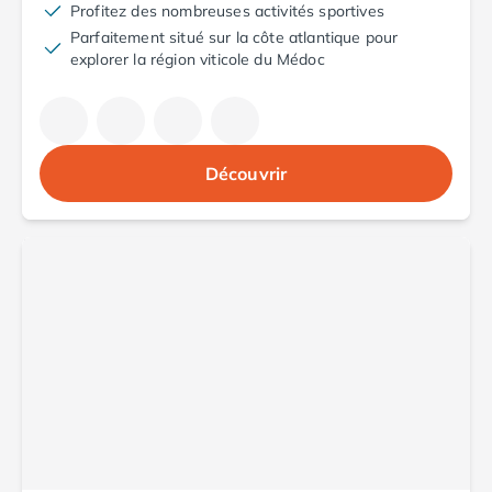
Camping Aude
Profitez des nombreuses activités sportives
Camping Gruissan
Parfaitement situé sur la côte atlantique pour
explorer la région viticole du Médoc
Camping Narbonne-Plage
Camping Sigean
Camping Gard
Camping Aigues-Mortes
Camping Grau-du-Roi
Découvrir
Camping Nîmes
Camping Hérault
Camping Agde
Camping Béziers
Camping La Grande Motte
Camping Marseillan-Plage
Camping Montpellier
Camping Palavas-les-Flots
Camping Sète
Camping Valras-Plage
Camping Vias-Plage
Camping Pyrénées-Orientales