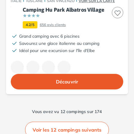
ITALIE
TOSCANE
SAN VINCENZO
VOIR SUR LA CARTE
Nos hébergements
Camping Hu Park Albatros Village
Nos Mobils-Homes
/nos-hebergements/location-mobil-
Nos Tentes équipées
/nos-hebergements/location-tente
4.2/5
656
avis clients
Nos Emplacements
/nos-hebergements/location-empla
La marque Tohapi by Homair
Grand camping avec 6 piscines
Vivez l'expérience
Savourez une glace italienne au camping
Qui sommes nous ?
Idéal pour une excursion sur l'île d'Elbe
Services et infos pratiques
Nos modes de paiement
Paiement en plusieurs fois
Paiement en plusieurs fois - avec ONEY BANK
Découvrir
Notre programme de fidélité
Devenir propriétaire
Camping en Dordogne
Camping avec terrain de tennis
Vous avez vu 12 campings sur 174
Camping avec salle de sport
Voir les 12 campings suivants