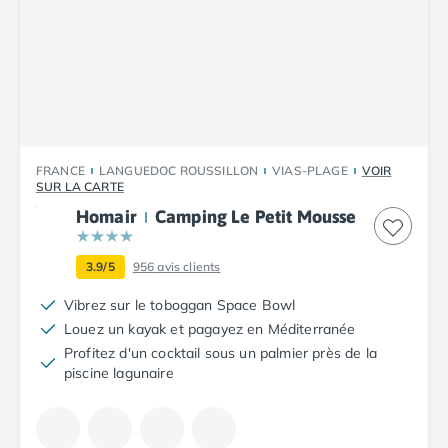
Camping Tarn
Camping Nord-Pas-de-Calais
Camping Pas-de-Calais
Camping Berck
Camping Boulogne-sur-Mer
Camping Le Portel
Camping Le Touquet
Camping Merlimont
FRANCE
LANGUEDOC ROUSSILLON
VIAS-PLAGE
VOIR
SUR LA CARTE
Camping Pays de la Loire
Homair
Camping Le Petit Mousse
Camping Loire-Atlantique
Camping Guerande
Camping La Baule-Escoublac
3.9/5
956
avis clients
Camping La Turballe
Vibrez sur le toboggan Space Bowl
Camping Nantes
Louez un kayak et pagayez en Méditerranée
Camping Pornic
Profitez d'un cocktail sous un palmier près de la
Camping Pornichet
piscine lagunaire
Camping Saint Nazaire
Camping Maine-et-Loire
Camping Saumur