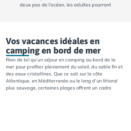
deux pas de l’océan, les adultes pourront
s’essayer à une multitude de sports nautiques
tels que le surf, le kitesurf ou encore la pêche
en mer, tandis que les plus petits s'adonnent
à des jeux au club enfants et dans nos aires
Vos vacances idéales en
de jeux sécurisées.
camping en bord de mer
Rien de tel qu’un séjour en camping au bord de la
mer pour profiter pleinement du soleil, du sable fin et
des eaux cristallines. Que ce soit sur la côte
Atlantique, en Méditerranée ou le long d’un littoral
plus sauvage, certaines plages offrent un cadre
exceptionnel pour des vacances en plein air. Entre
baignades, sports nautiques et moments de détente
face à l’horizon, ces destinations allient nature et
confort pour un séjour les pieds dans l’eau. Découvrez
les plus belles plages où poser votre tente ou
séjourner en mobil-home, et laissez-vous séduire par