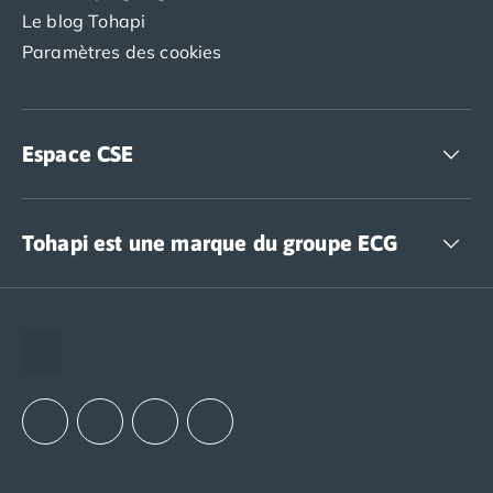
Le blog Tohapi
Paramètres des cookies
Espace CSE
Accédez à nos offres CSE
Tohapi est une marque du groupe ECG
The European Camping Group (ECG)
Espace recrutement
Notre groupement d'achats (GAIN)
Notre politique RSE