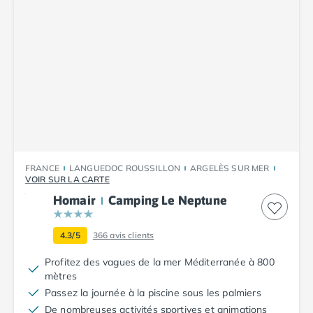
Camping Abruzzes
Camping Emilie Romagne
Camping Bologne
Camping Cesenatico
Camping Lido Di Spina
Camping Ravenne
Camping Riccione
Camping Rimini
Camping Frioul-Vénétie Julienne
Camping Latium
FRANCE
LANGUEDOC ROUSSILLON
ARGELÈS SUR MER
Camping Rome
VOIR SUR LA CARTE
Camping Lombardie
Homair
Camping Le Neptune
Camping Piémont
Camping Pouilles
4.3/5
366
avis clients
Camping Gallipoli
Profitez des vagues de la mer Méditerranée à 800
Camping Sardaigne
mètres
Camping Alghero
Passez la journée à la piscine sous les palmiers
Camping Muravera
De nombreuses activités sportives et animations