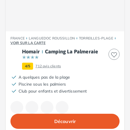
Camping Luxembourg
Camping Slovénie
Camping Allemagne
Camping Bade-Wurtemberg
Camping Forêt Noire
FRANCE
LANGUEDOC ROUSSILLON
TORREILLES-PLAGE
Camping Bavière
VOIR SUR LA CARTE
Camping Rhénanie-Palatinat
Homair
Camping La Palmeraie
Camping Autriche
Camping Styrie
4/5
712
avis clients
Idées séjours
Par thématique
A quelques pas de la plage
Camping 4 étoiles
Piscine sous les palmiers
Camping 5 étoiles Tohapi
Club pour enfants et divertissement
Camping avec chiens acceptés
Camping avec parc aquatique
Camping avec piscine
Camping avec piscine chauffée
Découvrir
Camping avec piscine couverte