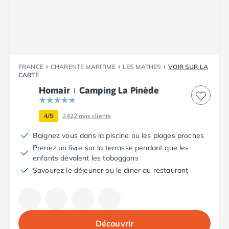
espagnoles, italiennes... Profitez de vos vacances en
Camping Plouescat
bord de mer pour pratiquer les nombreuses activités
Camping Quimper
nautiques disponibles à proximité des campings
Camping Roscoff
Tohapi.
Camping Ille-et-Vilaine
Camping Cancale
FRANCE
CHARENTE MARITIME
LES MATHES
VOIR SUR LA
Camping Dinard
CARTE
Camping Saint-Malo
Homair
Camping La Pinède
Camping Morbihan
Camping Auray
4/5
2422
avis clients
Camping Carnac
Camping La Trinité sur Mer
Baignez vous dans la piscine ou les plages proches
Camping Locmariaquer
Prenez un livre sur la terrasse pendant que les
Camping Penestin
enfants dévalent les toboggans
Camping Quiberon
Savourez le déjeuner ou le diner au restaurant
Camping Sarzeau
Camping Vannes
Camping Champagne-Ardenne
Camping Ardennes
Découvrir