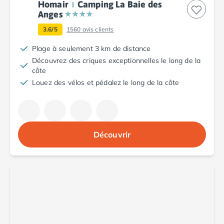
Homair
Camping La Baie des
Camping Porto
Anges
Camping Croatie
Camping Comté de Zadar
3.6/5
1560
avis clients
Camping Dalmatie
Plage à seulement 3 km de distance
Camping Istrie
Découvrez des criques exceptionnelles le long de la
Camping Porec
côte
Camping Pula
Louez des vélos et pédalez le long de la côte
Camping Rovinj
Camping Kvarner
Autres destinations
Camping Suisse
Découvrir
Camping Belgique
Camping Pays-Bas
Camping Brabant-Septentrional
Camping Frise
Camping Hollande-Méridionale
Camping Limbourg
Camping Overijssel
Camping Zélande