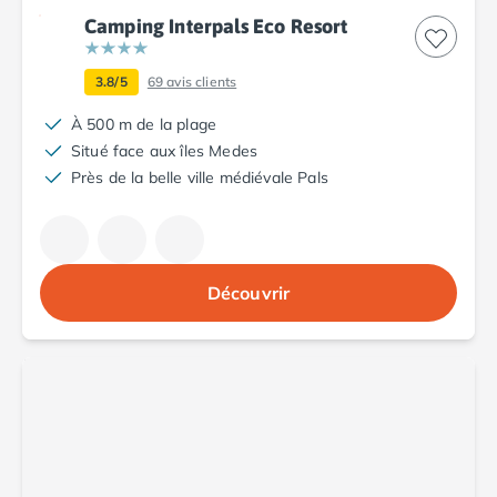
Camping Fréjus
Camping Interpals Eco Resort
Camping Hyères les Palmiers
Camping Port Grimaud
Camping Saint-Aygulf
3.8/5
69
avis clients
Camping Saint-Mandrier-sur-Mer
À 500 m de la plage
Camping Saint-Tropez
Situé face aux îles Medes
Camping Toulon
Près de la belle ville médiévale Pals
Camping Vaucluse
Camping Avignon
Camping Rhône-Alpes
Camping Ardèche
Découvrir
Camping Ruoms
Camping Vallon-Pont-d'Arc
Camping Drôme
Camping Haute-Savoie
Camping Annecy
Camping Thonon-les-bains
Camping Isère
Camping Espagne