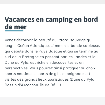
Camping Lacanau
Camping Soulac sur Mer
Camping Vendays-Montalivet
Camping Les Landes
Vacances en camping en bord
Camping Biscarrosse
de mer
Camping Capbreton
Camping Hossegor
Venez découvrir la beauté du littoral sauvage qui
Camping Messanges
longe l'Océan Atlantique. L'immense bande sableuse,
Camping Moliets et Maa
qui débute dans le Pays Basque et qui se termine au
Camping Sanguinet
sud de la Bretagne en passant par les Landes et la
Camping Seignosse
Dune du Pyla, est riche en découvertes et en
Camping Vieux Boucau les Bains
perspectives. Vous pourrez ainsi pratiquer au choix
Camping Pyrénées Atlantiques
sports nautiques, sports de glisse, baignades et
Camping Bayonne
visites des grands lieux touristiques (Dune du Pyla,
Camping Biarritz
Bassin d'Arcachon, île de Ré, ...)
Camping Bidart
Camping Hendaye
Pour plus de tranquillité et de soleil, Tohapi vous
Camping Saint Jean de Luz
propose des campings au bord de la mer
Camping Basse-Normandie