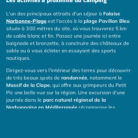
Programme de fidélité
Nos petits prix 2026
L'un des principaux attraits d'un séjour à
Falaise
Promos d'été 2026
Narbonne-Plage
est l'accès à la
plage Pavillon Bleu
Nos hébergements
située à 300 mètres du site, où vous trouverez 5 km
Nos Mobils-Homes
/nos-hebergements/location-mobil-
de sable blanc et fin. Passez une journée ici entre
Nos Tentes équipées
/nos-hebergements/location-tente
baignade et bronzette, à construire des châteaux de
Nos Emplacements
/nos-hebergements/location-empla
sable ou à vous éclater en essayant des sports
La marque Tohapi by Homair
nautiques.
Vivez l'expérience
Qui sommes nous ?
Dirigez-vous vers l'intérieur des terres pour découvrir
Services et infos pratiques
de très beaux spots de
randonnée
, notamment le
Nos modes de paiement
Massif de la Clape
, qui offre aux grimpeurs du Petit
Paiement en plusieurs fois
Pic une belle vue sur la région. Une excursion d'une
Paiement en plusieurs fois - avec ONEY BANK
journée dans le
parc naturel régional de la
Notre programme de fidélité
Narbonnaise en Méditerranée
récompense les
Devenir propriétaire
visiteurs avec des sentiers remarquables pour leur
Camping en Dordogne
végétation luxuriante, des paysages étonnants et de
Camping avec terrain de tennis
charmants
villages
.
Camping avec salle de sport