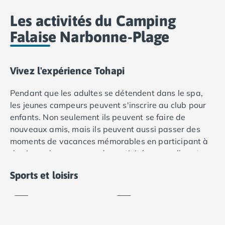
Camping Var
Les activités du Camping
Camping Fréjus
Camping Hyères les Palmiers
Falaise Narbonne-Plage
Camping Port Grimaud
Camping Saint-Aygulf
Camping Saint-Mandrier-sur-Mer
Vivez l'expérience Tohapi
Camping Saint-Tropez
Camping Toulon
Pendant que les adultes se détendent dans le spa,
Camping Vaucluse
les jeunes campeurs peuvent s'inscrire au club pour
Camping Avignon
enfants. Non seulement ils peuvent se faire de
Camping Rhône-Alpes
nouveaux amis, mais ils peuvent aussi passer des
Camping Ardèche
moments de vacances mémorables en participant à
Camping Ruoms
des jeux, des concours, des activités manuelles et
Baby
Camping Vallon-Pont-d'Arc
des fêtes.
Pétanque
Foot
Sports et loisirs
Camping Drôme
Inclus
Inclus
Les adolescents
sont également bien accueillis et ont
Camping Haute-Savoie
la possibilité de se réunir pour des sorties et des
Camping Annecy
soirées
.
Camping Thonon-les-bains
Camping Isère