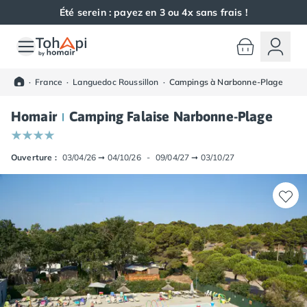
Été serein : payez en 3 ou 4x sans frais !
Toutes nos destinations
Camping France
·
France
·
Languedoc Roussillon
·
Campings à Narbonne-Plage
Camping Alsace
Camping Bas-Rhin
Homair
Camping Falaise Narbonne-Plage
Camping Haut-Rhin
Camping Colmar
Camping Mulhouse
Ouverture :
03/04/26
➞
04/10/26
-
09/04/27
➞
03/10/27
Camping Munster
Camping Aquitaine
Camping Dordogne
Camping Carsac-Aillac
Camping Les Eyzies-de-Tayac-Sireuil
Camping Sarlat
Camping Gironde
Camping Bordeaux
Camping Carcans