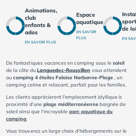
Camping Ardennes
Animations,
Camping Corse
Inst
Espace
club
Camping Corse-du-Sud
sport
aquatique
enfants &
Camping Bonifacio
de lo
ados
EN SAVOIR
Camping Porto Vecchio
PLUS
EN SAV
Camping Haute-Corse
EN SAVOIR PLUS
Camping Ghisonaccia
Camping Saint-Florent
Camping Franche-Comté
De fantastiques vacances en camping sous le
soleil
Camping Doubs
de la côte du
Languedoc-Roussillon
vous attendent
Camping Jura
au
camping 4 étoiles Falaise Narbonne-Plage
, un
Camping Clairvaux-les-Lacs
camping calme et relaxant, parfait pour les familles.
Camping Haute-Normandie
Les clients apprécieront l'emplacement idyllique à
Camping Eure
proximité d'une
plage méditerranéenne
baignée de
Camping Ile-de-France
soleil ainsi que l'incroyable
parc aquatique du
Camping Essonne
camping
.
Camping Seine-et-Marne
Camping Val d'Oise
Vous trouverez un large choix d'hébergements sur le
Camping Val-de-Marne