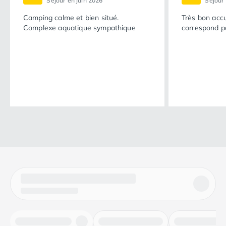
Séjour en juin 2026
Séjour
Camping calme et bien situé.
Très bon acc
Complexe aquatique sympathique
correspond pa