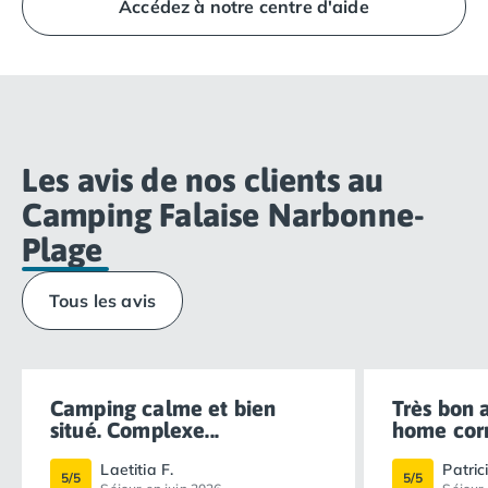
Accédez à notre centre d'aide
directement à la Réception Homair. Les équipes
Homair seront ravies de vous accueillir « chez vous,
avec nous ».
Les avis de nos clients au
Camping Falaise Narbonne-
Plage
Tous les avis
Camping calme et bien
Très bon 
situé. Complexe...
home corr
Laetitia F.
Patric
5/5
5/5