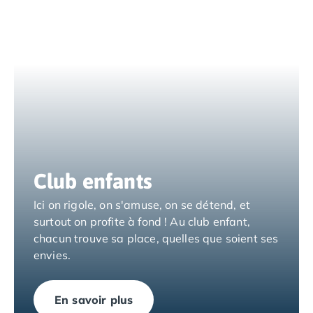
Camping Nord Portugal
Camping Porto
Camping Croatie
Camping Comté de Zadar
Camping Dalmatie
Camping Istrie
Camping Porec
Camping Pula
Camping Rovinj
Camping Kvarner
Club enfants
Autres destinations
Camping Suisse
Ici on rigole, on s'amuse, on se détend, et
Camping Belgique
surtout on profite à fond ! Au club enfant,
Camping Pays-Bas
chacun trouve sa place, quelles que soient ses
Camping Brabant-Septentrional
envies.
Camping Frise
Camping Hollande-Méridionale
En savoir plus
Camping Limbourg