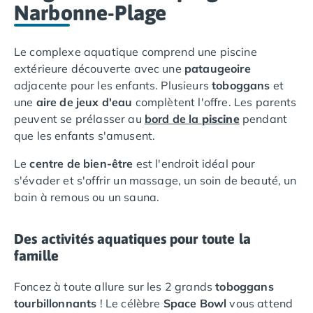
Narbonne-Plage
Camping Lot-et-Garonne
Camping Tarn
Camping Nord-Pas-de-Calais
Le complexe aquatique comprend une piscine
Camping Pas-de-Calais
extérieure découverte avec une
pataugeoire
Camping Berck
adjacente pour les enfants. Plusieurs
toboggans
et
Camping Boulogne-sur-Mer
une
aire de jeux d'eau
complètent l'offre. Les parents
Camping Le Portel
peuvent se prélasser au
bord de la
piscine
pendant
Camping Le Touquet
que les enfants s'amusent.
Camping Merlimont
Camping Pays de la Loire
Le
centre de bien-être
est l'endroit idéal pour
Camping Loire-Atlantique
s'évader et s'offrir un massage, un soin de beauté, un
Camping Guerande
bain à remous ou un sauna.
Camping La Baule-Escoublac
Camping La Turballe
Des activités aquatiques pour toute la
Camping Nantes
famille
Camping Pornic
Camping Pornichet
Foncez à toute allure sur les 2 grands
toboggans
Camping Saint Nazaire
tourbillonnants
! Le célèbre
Space Bowl
vous attend
Camping Maine-et-Loire