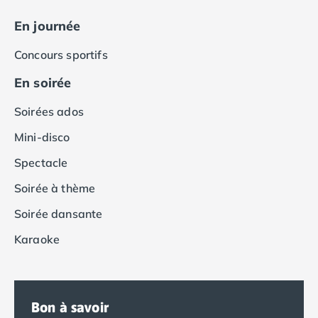
Camping Tarragone
Camping Italie
En journée
Camping Abruzzes
Concours sportifs
Camping Emilie Romagne
Camping Bologne
En soirée
Camping Cesenatico
Camping Lido Di Spina
Soirées ados
Camping Ravenne
Mini-disco
Camping Riccione
Camping Rimini
Spectacle
Camping Frioul-Vénétie Julienne
Soirée à thème
Camping Latium
Camping Rome
Soirée dansante
Camping Lombardie
Karaoke
Camping Piémont
Camping Pouilles
Camping Gallipoli
Camping Sardaigne
Bon à savoir
Camping Alghero