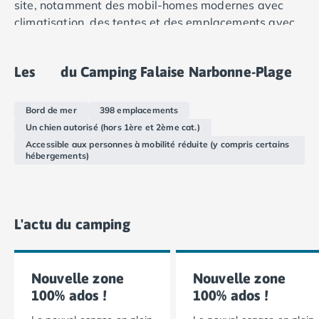
site, notamment des mobil-homes modernes avec
Camping Languedoc-Roussillon
climatisation, des tentes et des emplacements avec
Camping Aude
électricité.
Camping Gruissan
Camping Narbonne-Plage
Les
du Camping Falaise Narbonne-Plage
Camping Sigean
Camping Gard
Bord de mer
398 emplacements
Camping Aigues-Mortes
Un chien autorisé (hors 1ère et 2ème cat.)
Camping Grau-du-Roi
Accessible aux personnes à mobilité réduite (y compris certains
Camping Nîmes
hébergements)
Camping Hérault
Camping Agde
Camping Béziers
Camping La Grande Motte
L'actu du camping
Camping Marseillan-Plage
Camping Montpellier
Camping Palavas-les-Flots
Nouvelle zone
Nouvelle zone
Camping Sète
100% ados !
100% ados !
Camping Valras-Plage