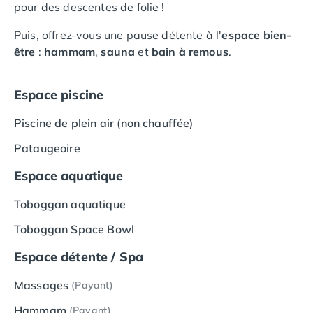
pour des descentes de folie !
Camping Saumur
Camping Vendée
Puis, offrez-vous une pause détente à l'
espace bien-
Camping Jard-sur-Mer
être
:
hammam
,
sauna
et
bain à remous
.
Camping La Roche-sur-Yon
Camping La-Tranche-sur-Mer
Espace piscine
Camping Les Sables d'Olonne
Camping Noirmoutier
Piscine de plein air (non chauffée)
Camping Saint-Gilles-Croix-de-Vie
Pataugeoire
Camping Saint-Hilaire-De-Riez
Camping Saint-Jean-De-Monts
Espace aquatique
Camping Picardie
Camping Aisne
Toboggan aquatique
Camping Poitou-Charentes
Toboggan Space Bowl
Camping Charente-Maritime
Camping Châtelaillon-Plage
Espace détente / Spa
Camping Fouras
Camping La Rochelle
Massages
(Payant)
Camping Les Mathes
Hammam
(Payant)