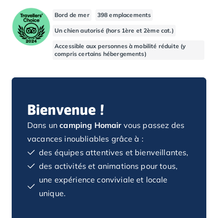
Camping Basse-Normandie
Bord de mer
398 emplacements
Camping Calvados
Un chien autorisé (hors 1ère et 2ème cat.)
Camping Cabourg
Camping Caen
Accessible aux personnes à mobilité réduite (y
compris certains hébergements)
Camping Honfleur
Camping Houlgate
Camping Ouistreham
Camping Manche
Camping Mont Saint Michel
Bienvenue !
Camping Bretagne
Dans un
camping Homair
vous passez des
Camping Côtes d'Armor
vacances inoubliables grâce à :
Camping Erquy
Camping Saint-Cast-le-Guildo
des équipes attentives et bienveillantes,
Camping Finistère
des activités et animations pour tous,
Camping Benodet
une expérience conviviale et locale
Camping Brest
unique.
Camping Carantec
Camping Concarneau