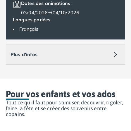
Dates des animations :
Camping Muravera
Camping Toscane
03/04/2026
04/10/2026
Camping Albinia
Langues parlées
Camping Cecina
Français
Camping Marina di Bibbona
Camping San Vincenzo
Camping Sarteano
Camping Vénétie
Plus d'infos
Camping Caorle
Camping Cavallino
Camping Lido di Jesolo
Camping Pacengo di Lazise
Camping Sottomarina di Chioggia
Pour vos enfants et vos ados
Camping Venise
Tout ce qu'il faut pour s'amuser, découvrir, rigoler,
Camping Portugal
faire la fête et se créer des souvenirs entre
Camping Algarve
copains.
Camping Centre Portugal
Camping Lisbonne
Camping Nazaré