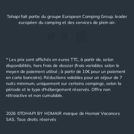
Nos hébergements
Nos Mobils-Homes
/nos-hebergements/location-mobil-
Tohapi fait partie du groupe European Camping Group, leader
Nos Tentes équipées
/nos-hebergements/location-tente
européen du camping et des services de plein air.
Nos Emplacements
/nos-hebergements/location-empla
La marque Tohapi by Homair
Vivez l'expérience
Qui sommes nous ?
Services et infos pratiques
* Les prix sont affichés en euros TTC, à partir de, selon
Nos modes de paiement
disponibilités, hors frais de dossier (frais variables selon le
Paiement en plusieurs fois
moyen de paiement utilisé ; à partir de 10€ pour un paiement
Paiement en plusieurs fois - avec ONEY BANK
en carte bancaire). Réductions valables pour un séjour de 7
nuits minimum, uniquement sur certains campings, selon la
Notre programme de fidélité
période et le type d'hébergement réservés. Offre non
Devenir propriétaire
rétroactive et non cumulable.
Camping en Dordogne
Camping avec terrain de tennis
Camping avec salle de sport
2026 ©TOHAPI BY HOMAIR marque de Homair Vacances
SAS. Tous droits réservés