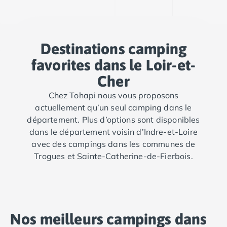
Camping Abruzzes
Camping Emilie Romagne
Camping Bologne
Destinations camping
Camping Cesenatico
Camping Lido Di Spina
favorites dans le Loir-et-
Camping Ravenne
Cher
Camping Riccione
Camping Rimini
Chez Tohapi nous vous proposons
Camping Frioul-Vénétie Julienne
actuellement qu’un seul camping dans le
Camping Latium
département. Plus d’options sont disponibles
Camping Rome
dans le département voisin d’Indre-et-Loire
Camping Lombardie
avec des campings dans les communes de
Camping Piémont
Trogues et Sainte-Catherine-de-Fierbois.
Camping Pouilles
Camping Gallipoli
Camping Sardaigne
Camping Alghero
Nos meilleurs campings dans
Camping Muravera