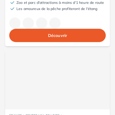
Camping Aude
Zoo et parc d'attractions à moins d'1 heure de route
Camping Gruissan
Les amoureux de la pêche profiteront de l'étang
Camping Narbonne-Plage
Camping Sigean
Camping Gard
Camping Aigues-Mortes
Découvrir
Camping Grau-du-Roi
Camping Nîmes
Camping Hérault
Camping Agde
Camping Béziers
Camping La Grande Motte
Camping Marseillan-Plage
Camping Montpellier
Camping Palavas-les-Flots
Camping Sète
Camping Valras-Plage
Camping Vias-Plage
Camping Pyrénées-Orientales