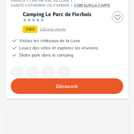
FRANCE
CENTRE-VAL DE LOIRE
Camping Argelès-sur-Mer
SAINTE-CATHERINE-DE-FIERBOIS
VOIR SUR LA CARTE
Camping Canet-en-Roussillon
Camping Le Parc de Fierbois
Camping Collioure
Camping Le Barcarès
3.9/5
116
avis clients
Camping Perpignan
Visitez les châteaux de la Loire
Camping Saint-Cyprien
Louez des vélos et explorez les environs
Camping Limousin
Skate park dans le camping
Camping Corrèze
Camping Lorraine
Camping Vosges
Camping Midi-Pyrénées
Camping Aveyron
Découvrir
Camping Millau
Camping Nant
Camping Saint-Amans-des-Cots
Camping Gers
Camping Lot
Camping Lot-et-Garonne