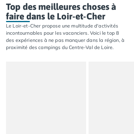
Camping Fréjus
Top des meilleures choses à
Camping Hyères les Palmiers
faire dans le Loir-et-Cher
Camping Port Grimaud
Camping Saint-Aygulf
Le Loir-et-Cher propose une multitude d'activités
Camping Saint-Mandrier-sur-Mer
incontournables pour les vacanciers. Voici le top 8
Camping Saint-Tropez
des expériences à ne pas manquer dans la région, à
Camping Toulon
proximité des campings du Centre-Val de Loire.
Camping Vaucluse
Camping Avignon
Camping Rhône-Alpes
Camping Ardèche
Camping Ruoms
Camping Vallon-Pont-d'Arc
Camping Drôme
Camping Haute-Savoie
Camping Annecy
Camping Thonon-les-bains
Camping Isère
Camping Espagne