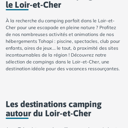
Camping Toscane
le Loir-et-Cher
Camping Albinia
Camping Cecina
À la recherche du camping parfait dans le Loir-et-
Camping Marina di Bibbona
Cher pour une escapade en pleine nature ? Profitez
Camping San Vincenzo
de nos nombreuses activités et animations de nos
Camping Sarteano
hébergements Tohapi : piscine, spectacles, club pour
Camping Vénétie
enfants, aires de jeux... le tout, à proximité des sites
Camping Caorle
incontournables de la région ! Découvrez notre
Camping Cavallino
sélection de campings dans le Loir-et-Cher, une
Camping Lido di Jesolo
destination idéale pour des vacances ressourçantes.
Camping Pacengo di Lazise
Camping Sottomarina di Chioggia
À Candé-sur-Beuvron dans le Centre-Val de Loire, le
Camping Venise
camping La Grande Tortue
et ses 5 étoiles semble
Camping Portugal
tout indiqué pour un séjour aux côtés des plus beaux
Camping Algarve
monuments de France. Situé entre les villes de Tours
Les destinations camping
Camping Centre Portugal
et d’Orléans, il vous emmène visiter le château de
Camping Lisbonne
autour du Loir-et-Cher
Chenonceau puis celui de Chambord, à 30 km de
Camping Nazaré
votre mobil home tout équipé. Dans ce camping
Camping Nord Portugal