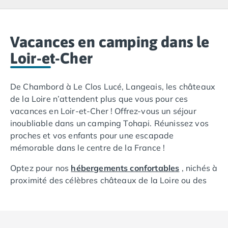
Camping Lacanau
Camping Soulac sur Mer
Camping Vendays-Montalivet
Camping Les Landes
Vacances en camping dans le
Camping Biscarrosse
Loir-et-Cher
Camping Capbreton
Camping Hossegor
De Chambord à Le Clos Lucé, Langeais, les châteaux
Camping Messanges
de la Loire n’attendent plus que vous pour ces
Camping Moliets et Maa
vacances en Loir-et-Cher ! Offrez-vous un séjour
Camping Sanguinet
inoubliable dans un camping Tohapi. Réunissez vos
Camping Seignosse
proches et vos enfants pour une escapade
Camping Vieux Boucau les Bains
mémorable dans le centre de la France !
Camping Pyrénées Atlantiques
Camping Bayonne
Optez pour nos
hébergements confortables
, nichés à
Camping Biarritz
proximité des célèbres châteaux de la Loire ou des
Camping Bidart
villages pittoresques comme Montrichard : mobil-
Camping Hendaye
home, chalet, cottage, yourte ou emplacement
Camping Saint Jean de Luz
traditionnel… À vous de choisir le logement qui vous
Camping Basse-Normandie