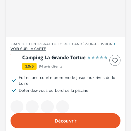
Camping Tarn
Camping Nord-Pas-de-Calais
Camping Pas-de-Calais
Camping Berck
Camping Boulogne-sur-Mer
Camping Le Portel
Camping Le Touquet
FRANCE
CENTRE-VAL DE LOIRE
CANDÉ-SUR-BEUVRON
VOIR SUR LA CARTE
Camping Merlimont
Camping Pays de la Loire
Camping La Grande Tortue
Camping Loire-Atlantique
3.9/5
94
avis clients
Camping Guerande
Faites une courte promenade jusqu'aux rives de la
Camping La Baule-Escoublac
Loire
Camping La Turballe
Détendez-vous au bord de la piscine
Camping Nantes
Camping Pornic
Camping Pornichet
Camping Saint Nazaire
Camping Maine-et-Loire
Découvrir
Camping Saumur