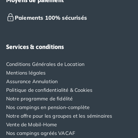
Camping avec spa, espace bien-être
Camping bord de mer
Camping Bord de Rivière
Paiements 100% sécurisés
Camping en bord de lac
Camping Tohapi agréés VACAF
Par destination
Camping 4 étoiles Les Landes
Services & conditions
Camping 5 étoiles Bretagne
Camping 5 étoiles Vendée
Conditions Générales de Location
Camping Atlantique
Mentions légales
Camping avec parc aquatique Ardèche
Assurance Annulation
Camping avec parc aquatique Bretagne
Camping avec parc aquatique Dordogne
Politique de confidentialité & Cookies
Camping avec parc aquatique Espagne
Notre programme de fidélité
Camping avec parc aquatique Les Landes
Nos campings en pension-complète
Camping avec piscine Annecy
Notre offre pour les groupes et les séminaires
Camping en bord de mer Aquitaine
Vente de Mobil-Home
Camping en bord de mer Bretagne
Nos campings agréés VACAF
Camping en bord de mer Calvados