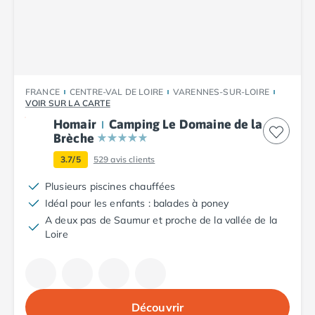
Camping Plouescat
Camping Quimper
Camping Roscoff
Camping Ille-et-Vilaine
Camping Cancale
FRANCE
CENTRE-VAL DE LOIRE
VARENNES-SUR-LOIRE
Camping Dinard
VOIR SUR LA CARTE
Camping Saint-Malo
Homair
Camping Le Domaine de la
Camping Morbihan
Brèche
Camping Auray
3.7/5
529
avis clients
Camping Carnac
Camping La Trinité sur Mer
Plusieurs piscines chauffées
Camping Locmariaquer
Idéal pour les enfants : balades à poney
Camping Penestin
A deux pas de Saumur et proche de la vallée de la
Camping Quiberon
Loire
Camping Sarzeau
Camping Vannes
Camping Champagne-Ardenne
Camping Ardennes
Découvrir