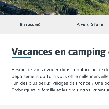
Camping Lacanau
Camping Soulac sur Mer
Camping Vendays-Montalivet
Camping Les Landes
En résumé
A voir, à faire
Camping Biscarrosse
Camping Capbreton
Camping Hossegor
Camping Messanges
Vacances en camping 
Camping Moliets et Maa
Camping Sanguinet
Camping Seignosse
Camping Vieux Boucau les Bains
Besoin de vous évader dans la nature ou de dé
Camping Pyrénées Atlantiques
département du Tarn vous offre mille merveille
Camping Bayonne
l’un des plus beaux villages de France ? Une b
Camping Biarritz
Embarquez la famille et les amis dans l’aventur
Camping Bidart
Camping Hendaye
Camping Saint Jean de Luz
Camping Basse-Normandie