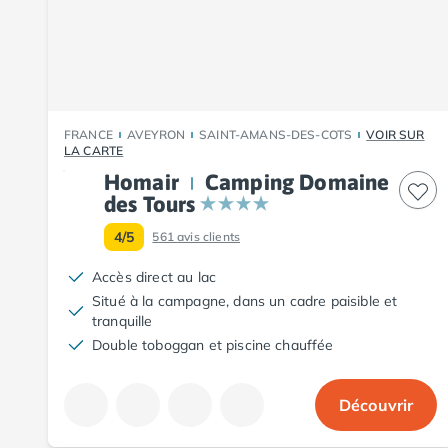
Camping Fouesnant
Camping Plouescat
Camping Quimper
Camping Roscoff
Camping Ille-et-Vilaine
Camping Cancale
FRANCE
AVEYRON
SAINT-AMANS-DES-COTS
VOIR SUR
Camping Dinard
LA CARTE
Camping Saint-Malo
Homair
Camping Domaine
Camping Morbihan
des Tours
Camping Auray
4/5
561
avis clients
Camping Carnac
Camping La Trinité sur Mer
Accès direct au lac
Camping Locmariaquer
Situé à la campagne, dans un cadre paisible et
Camping Penestin
tranquille
Camping Quiberon
Double toboggan et piscine chauffée
Camping Sarzeau
Camping Vannes
Découvrir
Camping Champagne-Ardenne
Camping Ardennes