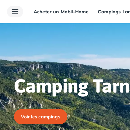
Acheter un Mobil-Home
Campings Lan
Toutes nos destinations
Camping France
Camping Alsace
Camping Bas-Rhin
Camping Haut-Rhin
Camping Colmar
Camping Mulhouse
Camping Munster
Camping Aquitaine
Camping Dordogne
Camping Tarn
Camping Carsac-Aillac
Camping Les Eyzies-de-Tayac-Sireuil
Camping Sarlat
Camping Gironde
Camping Bordeaux
Voir les campings
Camping Carcans
Camping Hourtin