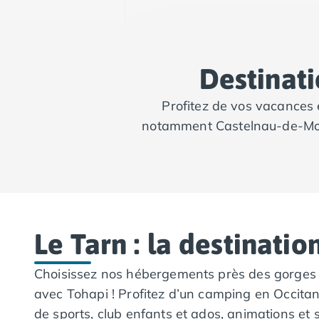
Camping Tarn
Camping Nord-Pas-de-Calais
Camping Pas-de-Calais
Camping Berck
Destinati
Camping Boulogne-sur-Mer
Camping Le Portel
Profitez de vos vacances 
Camping Le Touquet
notamment Castelnau-de-Montm
Camping Merlimont
Camping Pays de la Loire
Camping Loire-Atlantique
Camping Guerande
Camping La Baule-Escoublac
Camping La Turballe
Camping Nantes
Le Tarn : la destinatio
Camping Pornic
Camping Pornichet
Choisissez nos hébergements près des gorges du 
Camping Saint Nazaire
avec Tohapi ! Profitez d’un camping en Occitan
Camping Maine-et-Loire
de sports, club enfants et ados, animations et
Camping Saumur