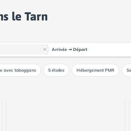
s le Tarn
Arrivée
➞
Départ
ue avec toboggans
5 étoiles
Hébergement PMR
Se