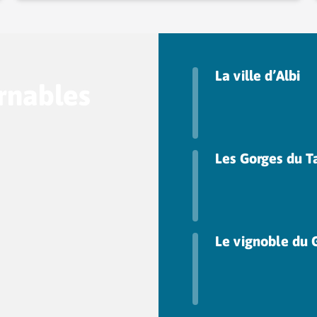
La ville d’Albi
rnables
Les Gorges du T
Le vignoble du 