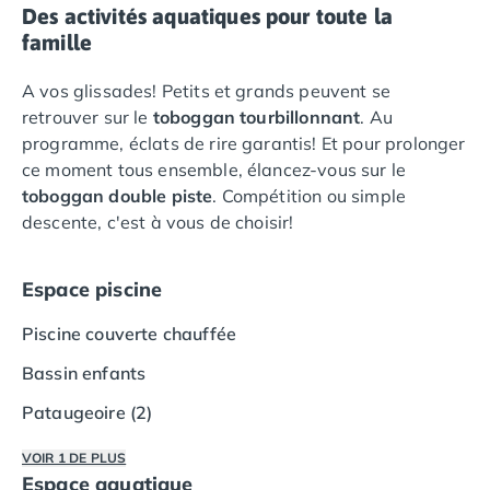
Des activités aquatiques pour toute la
Camping Saumur
famille
Camping Vendée
Camping Jard-sur-Mer
A vos glissades! Petits et grands peuvent se
Camping La Roche-sur-Yon
retrouver sur le
toboggan tourbillonnant
. Au
Camping La-Tranche-sur-Mer
programme, éclats de rire garantis! Et pour prolonger
Camping Les Sables d'Olonne
ce moment tous ensemble, élancez-vous sur le
Camping Noirmoutier
toboggan double piste
. Compétition ou simple
Camping Saint-Gilles-Croix-de-Vie
descente, c'est à vous de choisir!
Camping Saint-Hilaire-De-Riez
Camping Saint-Jean-De-Monts
Camping Picardie
Espace piscine
Camping Aisne
Piscine couverte chauffée
Camping Poitou-Charentes
Camping Charente-Maritime
Bassin enfants
Camping Châtelaillon-Plage
Pataugeoire (2)
Camping Fouras
Camping La Rochelle
VOIR 1 DE PLUS
Camping Les Mathes
Espace aquatique