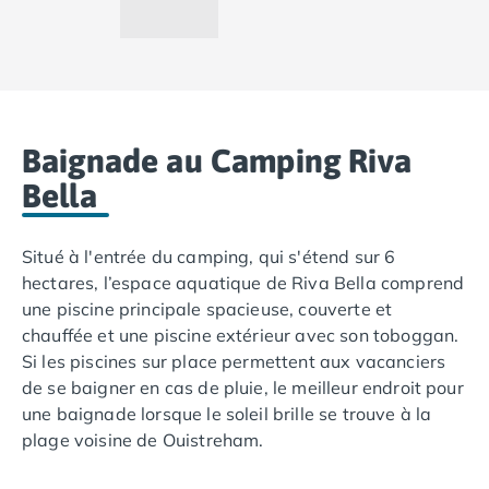
Camping Lot-et-Garonne
Camping Tarn
Camping Nord-Pas-de-Calais
Camping Pas-de-Calais
Camping Berck
Camping Boulogne-sur-Mer
Baignade au Camping Riva
Camping Le Portel
Bella
Camping Le Touquet
Camping Merlimont
Camping Pays de la Loire
Situé à l'entrée du camping, qui s'étend sur 6
Camping Loire-Atlantique
hectares, l’espace aquatique de Riva Bella comprend
Camping Guerande
une piscine principale spacieuse, couverte et
Camping La Baule-Escoublac
chauffée et une piscine extérieur avec son toboggan.
Camping La Turballe
Si les piscines sur place permettent aux vacanciers
Camping Nantes
de se baigner en cas de pluie, le meilleur endroit pour
Camping Pornic
une baignade lorsque le soleil brille se trouve à la
Camping Pornichet
plage voisine de Ouistreham.
Camping Saint Nazaire
Camping Maine-et-Loire