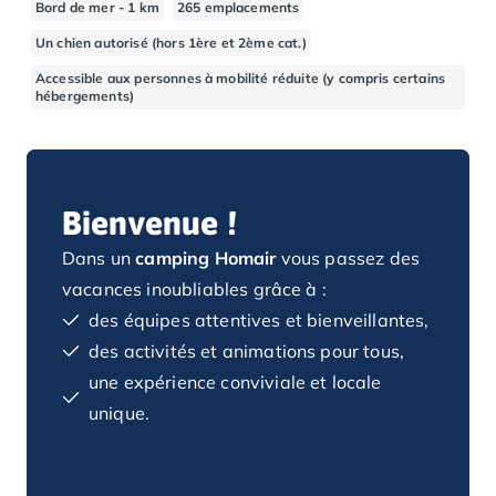
Bord de mer - 1 km
265 emplacements
Camping Basse-Normandie
Un chien autorisé (hors 1ère et 2ème cat.)
Camping Calvados
Camping Cabourg
Accessible aux personnes à mobilité réduite (y compris certains
hébergements)
Camping Caen
Camping Honfleur
Camping Houlgate
Camping Ouistreham
Camping Manche
Bienvenue !
Camping Mont Saint Michel
Dans un
camping Homair
vous passez des
Camping Bretagne
vacances inoubliables grâce à :
Camping Côtes d'Armor
Camping Erquy
des équipes attentives et bienveillantes,
Camping Saint-Cast-le-Guildo
des activités et animations pour tous,
Camping Finistère
une expérience conviviale et locale
Camping Benodet
unique.
Camping Brest
Camping Carantec
Camping Concarneau