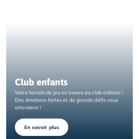
Camping Nord Portugal
Camping Porto
Camping Croatie
Camping Comté de Zadar
Camping Dalmatie
Camping Istrie
Camping Porec
Camping Pula
Camping Rovinj
Camping Kvarner
Club enfants
Autres destinations
Camping Suisse
Votre terrain de jeu se trouve au club enfants !
Camping Belgique
Des émotions fortes et de grands défis vous
Camping Pays-Bas
attendent !
Camping Brabant-Septentrional
Camping Frise
Camping Hollande-Méridionale
En savoir plus
Camping Limbourg