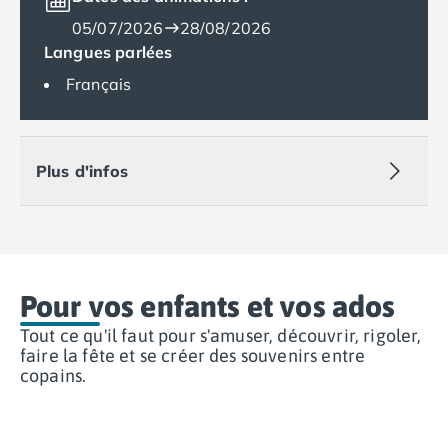
Camping Muravera
05/07/2026
28/08/2026
Camping Toscane
Langues parlées
Camping Albinia
Français
Camping Cecina
Camping Marina di Bibbona
Camping San Vincenzo
Camping Sarteano
Plus d'infos
Camping Vénétie
Camping Caorle
Camping Cavallino
Camping Lido di Jesolo
Camping Pacengo di Lazise
Pour vos enfants et vos ados
Camping Sottomarina di Chioggia
Camping Venise
Tout ce qu'il faut pour s'amuser, découvrir, rigoler,
Camping Portugal
faire la fête et se créer des souvenirs entre
Camping Algarve
copains.
Camping Centre Portugal
Camping Lisbonne
Camping Nazaré