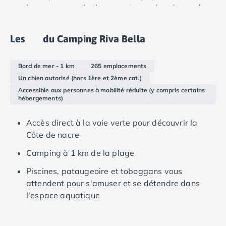
nombreuses zones herbeuses et une abondance de
Camping Languedoc-Roussillon
verdure. La mini-ferme et ses animaux attendent
Camping Aude
toutes la famille. Les vacanciers peuvent profiter d'un
Camping Gruissan
Les
du Camping Riva Bella
séjour privé et paisible dans le confort de nos mobil-
Camping Narbonne-Plage
homes modernes qui disposent d'une bonne gamme
Camping Sigean
Bord de mer - 1 km
265 emplacements
d'équipements utiles.
Camping Gard
Un chien autorisé (hors 1ère et 2ème cat.)
Camping Aigues-Mortes
Accessible aux personnes à mobilité réduite (y compris certains
Camping Grau-du-Roi
hébergements)
Camping Nîmes
Camping Hérault
Accès direct à la voie verte pour découvrir la
Camping Agde
Côte de nacre
Camping Béziers
Camping à 1 km de la plage
Camping La Grande Motte
Camping Marseillan-Plage
Piscines, pataugeoire et toboggans vous
Camping Montpellier
attendent pour s'amuser et se détendre dans
Camping Palavas-les-Flots
l'espace aquatique
Camping Sète
Camping Valras-Plage