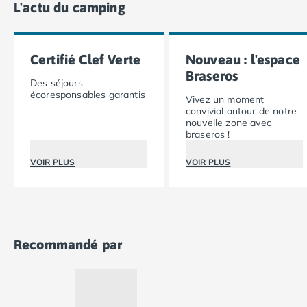
Camping Vias-Plage
L'actu du camping
Camping Pyrénées-Orientales
Camping Argelès-sur-Mer
Camping Canet-en-Roussillon
Certifié Clef Verte
Nouveau : l'espace
Camping Collioure
Braseros
Des séjours
Camping Le Barcarès
écoresponsables garantis
Vivez un moment
Camping Perpignan
convivial autour de notre
Camping Saint-Cyprien
nouvelle zone avec
braseros !
Camping Limousin
Camping Corrèze
VOIR PLUS
VOIR PLUS
Camping Lorraine
Camping Vosges
Camping Midi-Pyrénées
Camping Aveyron
Camping Millau
Recommandé par
Camping Nant
Camping Saint-Amans-des-Cots
Camping Gers
Camping Lot