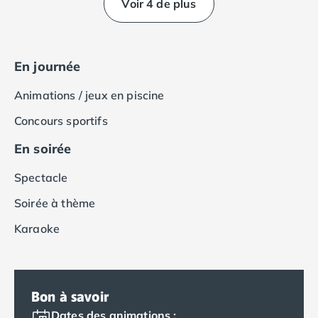
Voir 4 de plus
Camping Tarragone
Camping Italie
Camping Abruzzes
Camping Emilie Romagne
En journée
Camping Bologne
Camping Cesenatico
Animations / jeux en piscine
Camping Lido Di Spina
Concours sportifs
Camping Ravenne
Camping Riccione
En soirée
Camping Rimini
Camping Frioul-Vénétie Julienne
Spectacle
Camping Latium
Soirée à thème
Camping Rome
Camping Lombardie
Karaoke
Camping Piémont
Camping Pouilles
Camping Gallipoli
Camping Sardaigne
Bon à savoir
Camping Alghero
Dates des animations :