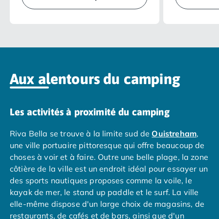
agréables.
plus de place 
Camping en bord de mer Calvados
Camping en bord de mer Corse
Camping en bord de mer Espagne
Camping en bord de mer France
Camping en bord de mer Gironde
Camping en bord de mer Italie
Aux alentours du camping
Camping en bord de mer Les Landes
Camping en bord de mer Portugal
Camping en bord de mer Sardaigne
Les activités à proximité du camping
Camping en bord de mer Var
Camping en bord de mer Vendée
Riva Bella se trouve à la limite sud de
Ouistreham
,
Camping Les Alpes
une ville portuaire pittoresque qui offre beaucoup de
Camping Méditerranée
choses à voir et à faire. Outre une belle plage, la zone
Camping Savoie
côtière de la ville est un endroit idéal pour essayer un
Camping Sud Ouest
des sports nautiques proposes comme la voile, le
Offres spéciales
kayak de mer, le stand up paddle et le surf. La ville
Bons plans du moment
/promotions/
elle-même dispose d'un large choix de magasins, de
Avantages & autres promotions
restaurants, de cafés et de bars, ainsi que d'un