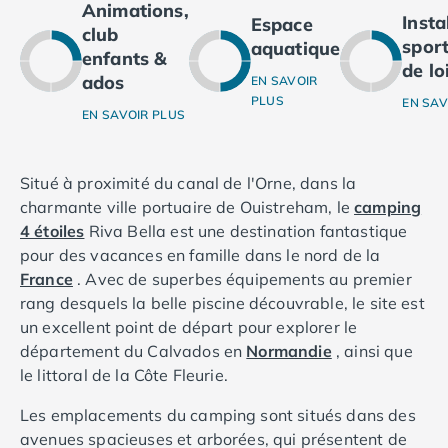
Animations,
Camping Ardennes
Inst
Espace
club
Camping Corse
sport
aquatique
enfants &
Camping Corse-du-Sud
de lo
ados
EN SAVOIR
Camping Bonifacio
PLUS
EN SAV
Camping Porto Vecchio
EN SAVOIR PLUS
Camping Haute-Corse
Camping Ghisonaccia
Camping Saint-Florent
Situé à proximité du canal de l'Orne, dans la
Camping Franche-Comté
charmante ville portuaire de Ouistreham, le
camping
Camping Doubs
4 étoiles
Riva Bella est une destination fantastique
Camping Jura
pour des vacances en famille dans le nord de la
Camping Clairvaux-les-Lacs
France
. Avec de superbes équipements au premier
Camping Haute-Normandie
rang desquels la belle piscine découvrable, le site est
Camping Eure
un excellent point de départ pour explorer le
Camping Ile-de-France
département du Calvados en
Normandie
, ainsi que
Camping Essonne
le littoral de la Côte Fleurie.
Camping Seine-et-Marne
Les emplacements du camping sont situés dans des
Camping Val d'Oise
avenues spacieuses et arborées, qui présentent de
Camping Val-de-Marne