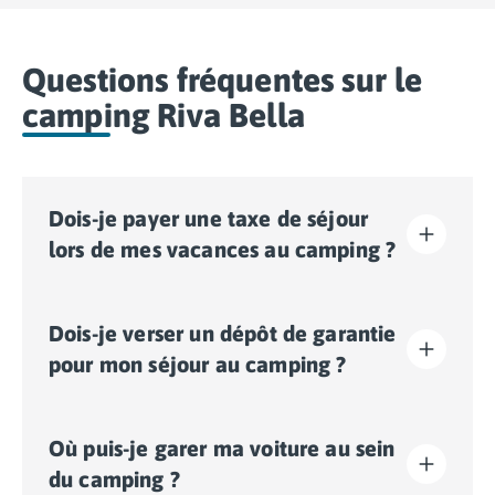
Questions fréquentes sur le
camping Riva Bella
Dois-je payer une taxe de séjour
lors de mes vacances au camping ?
La taxe de séjour est établie dans presque tous les
Dois-je verser un dépôt de garantie
sites touristiques. Il vous faudra donc l’acquitter lors
de votre enregistrement en ligne ou une fois sur place.
pour mon séjour au camping ?
Oui, un dépôt de garantie vous sera demandé lors de
Où puis-je garer ma voiture au sein
votre enregistrement en ligne ou une fois sur place.
du camping ?