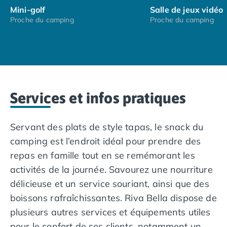
expérience unique aux visiteurs.
Mini-golf
Salle de jeux vidéo
Proche du camping
Proche du camping
Le camping est situé à proximité de nombreux sites
historiques liés à la Seconde Guerre mondiale,
notamment le Pegasus Bridge, point de passage du
D-day, et bien sûr, les plages du Débarquement. En
partant du camping vers le sud, les vacanciers
arriveront à Caen, la capitale du Calvados. Outre le
Services et infos pratiques
Mémorial de Caen, vous n’aurez que l’embarras du
choix avec l'Abbaye-aux-Hommes, le Musée de la
Normande, le Château de Caen et le Jardin botanique
Servant des plats de style tapas, le snack du
de Caen.
camping est l’endroit idéal pour prendre des
repas en famille tout en se remémorant les
activités de la journée. Savourez une nourriture
délicieuse et un service souriant, ainsi que des
boissons rafraîchissantes. Riva Bella dispose de
plusieurs autres services et équipements utiles
pour le confort de ses clients, notamment un