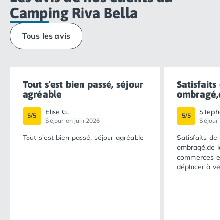
Camping Riva Bella
Tous les avis
Tout s'est bien passé, séjour
Satisfait
agréable
ombragé,d
Elise G.
Steph
5/5
5/5
Séjour en juin 2026
Séjour 
Tout s'est bien passé, séjour agréable
Satisfaits de
ombragé,de l
commerces et 
déplacer à vé