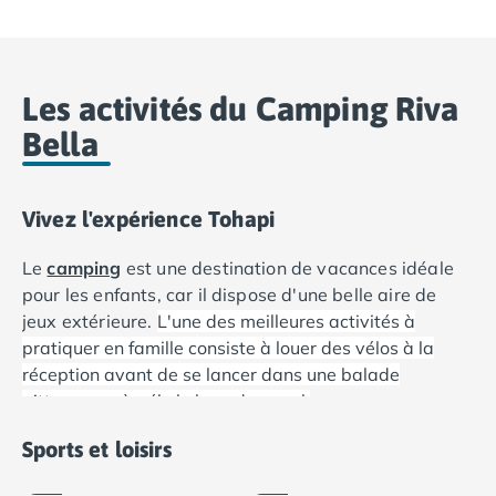
Camping Var
Camping Fréjus
Camping Hyères les Palmiers
Camping Port Grimaud
Les activités du Camping Riva
Camping Saint-Aygulf
Bella
Camping Saint-Mandrier-sur-Mer
Camping Saint-Tropez
Camping Toulon
Vivez l'expérience Tohapi
Camping Vaucluse
Camping Avignon
Le
camping
est une destination de vacances idéale
Camping Rhône-Alpes
pour les enfants, car il dispose d'une belle aire de
Camping Ardèche
jeux extérieure.
L'une des meilleures activités à
Camping Ruoms
pratiquer en famille consiste à louer des vélos à la
Camping Vallon-Pont-d'Arc
réception avant de se lancer dans une balade
Camping Drôme
pittoresque à vélo le long du canal.
Camping Haute-Savoie
Ping-
Camping Annecy
pong
Pétanque
Sports et loisirs
Inclus
Inclus
Camping Thonon-les-bains
Camping Isère