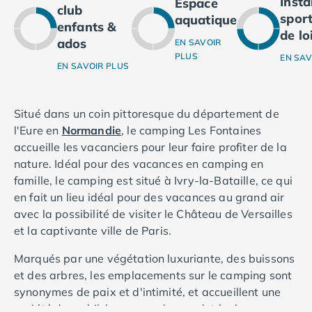
Inst
Espace
club
Camping Ardennes
sport
aquatique
enfants &
Camping Corse
de lo
ados
Camping Corse-du-Sud
EN SAVOIR
PLUS
EN SAV
Camping Bonifacio
EN SAVOIR PLUS
Camping Porto Vecchio
Camping Haute-Corse
Camping Ghisonaccia
Situé dans un coin pittoresque du département de
Camping Saint-Florent
l'Eure en
Normandie
, le camping Les Fontaines
Camping Franche-Comté
accueille les vacanciers pour leur faire profiter de la
Camping Doubs
nature. Idéal pour des vacances en camping en
Camping Jura
famille, le camping est situé à Ivry-la-Bataille, ce qui
Camping Clairvaux-les-Lacs
en fait un lieu idéal pour des vacances au grand air
Camping Haute-Normandie
avec la possibilité de visiter le Château de Versailles
Camping Eure
et la captivante ville de Paris.
Camping Ile-de-France
Marqués par une végétation luxuriante, des buissons
Camping Essonne
et des arbres, les emplacements sur le camping sont
Camping Seine-et-Marne
synonymes de paix et d'intimité, et accueillent une
Camping Val d'Oise
variété de mobil-homes modernes dotés de
Camping Val-de-Marne