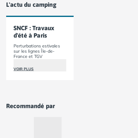
Camping Vias-Plage
L'actu du camping
Camping Pyrénées-Orientales
Camping Argelès-sur-Mer
Camping Canet-en-Roussillon
SNCF : Travaux
Camping Collioure
d'été à Paris
Camping Le Barcarès
Perturbations estivales
Camping Perpignan
sur les lignes Île-de-
Camping Saint-Cyprien
France et TGV
Camping Limousin
Camping Corrèze
VOIR PLUS
Camping Lorraine
Camping Vosges
Camping Midi-Pyrénées
Camping Aveyron
Recommandé par
Camping Millau
Camping Nant
Camping Saint-Amans-des-Cots
Camping Gers
Camping Lot