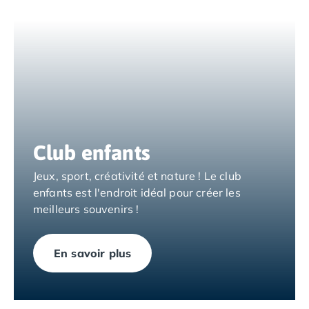
Camping Nord Portugal
Camping Porto
Camping Croatie
Camping Comté de Zadar
Camping Dalmatie
Camping Istrie
Camping Porec
Camping Pula
Club enfants
Camping Rovinj
Camping Kvarner
Jeux, sport, créativité et nature ! Le club
Autres destinations
enfants est l'endroit idéal pour créer les
Camping Suisse
meilleurs souvenirs !
Camping Belgique
Camping Pays-Bas
Camping Brabant-Septentrional
En savoir plus
Camping Frise
Camping Hollande-Méridionale
Camping Limbourg