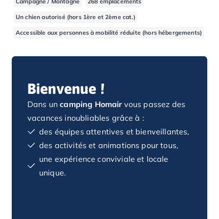
Campagne / Montagne
268 emplacements
Camping Basse-Normandie
Un chien autorisé (hors 1ère et 2ème cat.)
Camping Calvados
Accessible aux personnes à mobilité réduite (hors hébergements)
Camping Cabourg
Camping Caen
Camping Honfleur
Camping Houlgate
Camping Ouistreham
Bienvenue !
Camping Manche
Dans un
camping Homair
vous passez des
Camping Mont Saint Michel
Camping Bretagne
vacances inoubliables grâce à :
Camping Côtes d'Armor
des équipes attentives et bienveillantes,
Camping Erquy
des activités et animations pour tous,
Camping Saint-Cast-le-Guildo
une expérience conviviale et locale
Camping Finistère
unique.
Camping Benodet
Camping Brest
Camping Carantec
Camping Concarneau