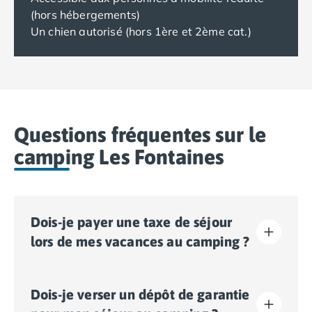
(hors hébergements)
Un chien autorisé (hors 1ère et 2ème cat.)
Questions fréquentes sur le
camping Les Fontaines
Dois-je payer une taxe de séjour
lors de mes vacances au camping ?
La taxe de séjour est établie dans presque tous les
Dois-je verser un dépôt de garantie
sites touristiques. Il vous faudra donc l’acquitter lors
de votre enregistrement en ligne ou une fois sur place.