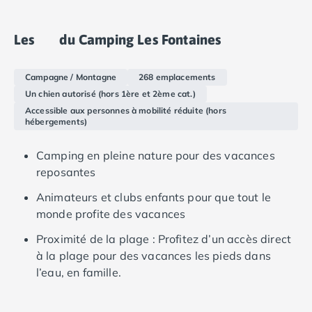
nombreuses commodités.
Camping Languedoc-Roussillon
Camping Aude
Les
du Camping Les Fontaines
Camping Gruissan
Camping Narbonne-Plage
Campagne / Montagne
268 emplacements
Camping Sigean
Un chien autorisé (hors 1ère et 2ème cat.)
Camping Gard
Accessible aux personnes à mobilité réduite (hors
Camping Aigues-Mortes
hébergements)
Camping Grau-du-Roi
Camping Nîmes
Camping en pleine nature pour des vacances
Camping Hérault
reposantes
Camping Agde
Animateurs et clubs enfants pour que tout le
Camping Béziers
monde profite des vacances
Camping La Grande Motte
Camping Marseillan-Plage
Proximité de la plage : Profitez d’un accès direct
Camping Montpellier
à la plage pour des vacances les pieds dans
Camping Palavas-les-Flots
l’eau, en famille.
Camping Sète
Camping Valras-Plage