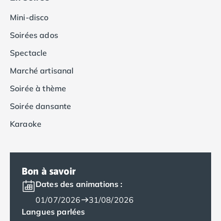
Camping Tarragone
Camping Italie
Mini-disco
Camping Abruzzes
Soirées ados
Camping Emilie Romagne
Camping Bologne
Spectacle
Camping Cesenatico
Marché artisanal
Camping Lido Di Spina
Camping Ravenne
Soirée à thème
Camping Riccione
Soirée dansante
Camping Rimini
Camping Frioul-Vénétie Julienne
Karaoke
Camping Latium
Camping Rome
Camping Lombardie
Camping Piémont
Bon à savoir
Camping Pouilles
Dates des animations :
Camping Gallipoli
01/07/2026
31/08/2026
Camping Sardaigne
Langues parlées
Camping Alghero