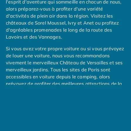
l'esprit d'aventure qui sommeille en chacun de nous,
Nos petits prix 2026
alors préparez-vous à profiter d'une variété
Promos d'été 2026
d'activités de plein air dans la région. Visitez les
Nos hébergements
châteaux de Sorel Moussel, Ivry et Anet ou profitez
Nos Mobils-Homes
/nos-hebergements/location-mobil-
d'agréables promenades le long de la route des
Nos Tentes équipées
/nos-hebergements/location-tente
Lavoirs et des Vannages.
Nos Emplacements
/nos-hebergements/location-empla
La marque Tohapi by Homair
Si vous avez votre propre voiture ou si vous prévoyez
Vivez l'expérience
de louer une voiture, nous vous recommandons
Qui sommes nous ?
vivement le merveilleux Château de Versailles et ses
Services et infos pratiques
merveilleux jardins. Tous les sites de Paris sont
Nos modes de paiement
accessibles en voiture depuis le camping, alors
Paiement en plusieurs fois
prévoyez de profiter des meilleures attractions de la
Paiement en plusieurs fois - avec ONEY BANK
ville comme la Tour Eiffel, le Louvre, Notre-Dame et le
Notre programme de fidélité
Moulin Rouge.
Devenir propriétaire
Camping en Dordogne
Camping avec terrain de tennis
Camping avec salle de sport