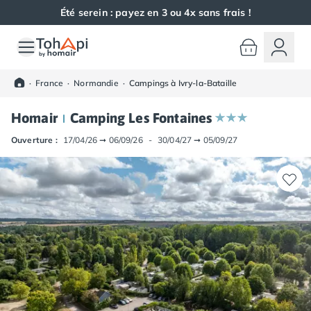
Été serein : payez en 3 ou 4x sans frais !
Toutes nos destinations
Camping France
·
France
·
Normandie
·
Campings à Ivry-la-Bataille
Camping Alsace
Camping Bas-Rhin
Homair
Camping Les Fontaines
Camping Haut-Rhin
Camping Colmar
Ouverture :
17/04/26
➞
06/09/26
-
30/04/27
➞
05/09/27
Camping Mulhouse
Camping Munster
Camping Aquitaine
Camping Dordogne
Camping Carsac-Aillac
Camping Les Eyzies-de-Tayac-Sireuil
Camping Sarlat
Camping Gironde
Camping Bordeaux
Camping Carcans