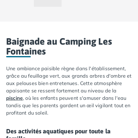
Camping Lot-et-Garonne
Camping Tarn
Camping Nord-Pas-de-Calais
Camping Pas-de-Calais
Camping Berck
Baignade au Camping Les
Camping Boulogne-sur-Mer
Camping Le Portel
Fontaines
Camping Le Touquet
Camping Merlimont
Une ambiance paisible règne dans l'établissement,
Camping Pays de la Loire
grâce au feuillage vert, aux grands arbres d'ombre et
Camping Loire-Atlantique
aux pelouses bien entretenues. Cette atmosphère
Camping Guerande
apaisante se ressent fortement au niveau de la
Camping La Baule-Escoublac
piscine
, où les enfants peuvent s'amuser dans l'eau
Camping La Turballe
tandis que les parents gardent un œil vigilant tout en
Camping Nantes
profitant du soleil.
Camping Pornic
Camping Pornichet
Camping Saint Nazaire
Des activités aquatiques pour toute la
Camping Maine-et-Loire