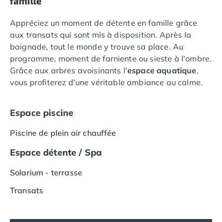
famille
Camping Saumur
Appréciez un moment de détente en famille grâce
Camping Vendée
aux transats qui sont mis à disposition. Après la
Camping Jard-sur-Mer
baignade, tout le monde y trouve sa place. Au
Camping La Roche-sur-Yon
programme, moment de farniente ou sieste à l'ombre.
Camping La-Tranche-sur-Mer
Grâce aux arbres avoisinants l'
espace aquatique
,
Camping Les Sables d'Olonne
vous profiterez d'une véritable ambiance au calme.
Camping Noirmoutier
Camping Saint-Gilles-Croix-de-Vie
Camping Saint-Hilaire-De-Riez
Espace piscine
Camping Saint-Jean-De-Monts
Camping Picardie
Piscine de plein air chauffée
Camping Aisne
Espace détente / Spa
Camping Poitou-Charentes
Camping Charente-Maritime
Solarium - terrasse
Camping Châtelaillon-Plage
Camping Fouras
Transats
Camping La Rochelle
Camping Les Mathes