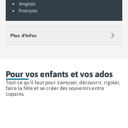
Anglais
Camping Muravera
Français
Camping Toscane
Camping Albinia
Camping Cecina
Camping Marina di Bibbona
Plus d'infos
Camping San Vincenzo
Camping Sarteano
Camping Vénétie
Camping Caorle
Camping Cavallino
Pour vos enfants et vos ados
Camping Lido di Jesolo
Camping Pacengo di Lazise
Tout ce qu'il faut pour s'amuser, découvrir, rigoler,
Camping Sottomarina di Chioggia
faire la fête et se créer des souvenirs entre
Camping Venise
copains.
Camping Portugal
Camping Algarve
Camping Centre Portugal
Camping Lisbonne
Camping Nazaré