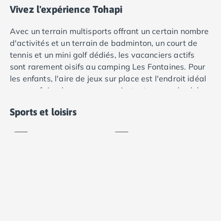
Camping Var
Vivez l'expérience Tohapi
Camping Fréjus
Camping Hyères les Palmiers
Avec un terrain multisports offrant un certain nombre
Camping Port Grimaud
d'activités et un terrain de badminton, un court de
Camping Saint-Aygulf
tennis et un mini golf dédiés, les vacanciers actifs
Camping Saint-Mandrier-sur-Mer
sont rarement oisifs au camping Les Fontaines. Pour
Camping Saint-Tropez
les enfants, l'aire de jeux sur place est l'endroit idéal
Camping Toulon
pour se faire de nouveaux amis, tout comme le club
Mini-
Camping Vaucluse
pour enfants animé.
Tennis
golf
Sports et loisirs
Camping Avignon
Inclus
Inclus
Camping Rhône-Alpes
Camping Ardèche
Camping Ruoms
Camping Vallon-Pont-d'Arc
Camping Drôme
Camping Haute-Savoie
Camping Annecy
Volley-
Camping Thonon-les-bains
ball
Pétanque
Camping Isère
Inclus
Inclus