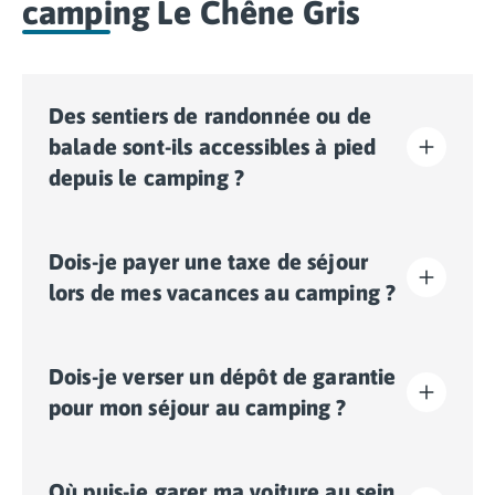
camping Le Chêne Gris
Des sentiers de randonnée ou de
balade sont-ils accessibles à pied
depuis le camping ?
Oui, des sentiers de balade ou de randonnée sont
Dois-je payer une taxe de séjour
accessibles directement à pied depuis la sortie du
camping. C’est l’idéal pour découvrir la nature
lors de mes vacances au camping ?
environnante en plein air et en toute simplicité, sans
avoir à prendre votre véhicule.
La taxe de séjour est établie dans presque tous les
Dois-je verser un dépôt de garantie
sites touristiques. Il vous faudra donc l’acquitter lors
de votre enregistrement en ligne ou une fois sur place.
pour mon séjour au camping ?
Oui, un dépôt de garantie vous sera demandé lors de
Où puis-je garer ma voiture au sein
votre enregistrement en ligne ou une fois sur place.