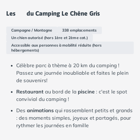
spacieux, offrant aux vacanciers un endroit calme,
Camping Languedoc-Roussillon
paisible et privé pour se reposer après une journée
Les
du Camping Le Chêne Gris
Camping Aude
d'activité.
Camping Gruissan
Camping Narbonne-Plage
Campagne / Montagne
338 emplacements
Camping Sigean
Un chien autorisé (hors 1ère et 2ème cat.)
Camping Gard
Accessible aux personnes à mobilité réduite (hors
hébergements)
Camping Aigues-Mortes
Camping Grau-du-Roi
Célèbre parc à thème à 20 km du camping !
Camping Nîmes
Passez une journée inoubliable et faites le plein
Camping Hérault
de souvenirs!
Camping Agde
Camping Béziers
Restaurant
au bord de la
piscine
: c'est le spot
Camping La Grande Motte
convivial du camping !
Camping Marseillan-Plage
Des
animations
qui rassemblent petits et grands
Camping Montpellier
: des moments simples, joyeux et partagés, pour
Camping Palavas-les-Flots
rythmer les journées en famille
Camping Sète
Camping Valras-Plage