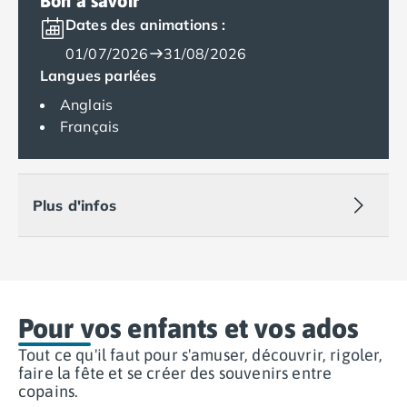
Bon à savoir
Camping Muravera
Dates des animations :
Camping Toscane
01/07/2026
31/08/2026
Camping Albinia
Langues parlées
Camping Cecina
Camping Marina di Bibbona
Anglais
Camping San Vincenzo
Français
Camping Sarteano
Camping Vénétie
Camping Caorle
Plus d'infos
Camping Cavallino
Camping Lido di Jesolo
Camping Pacengo di Lazise
Camping Sottomarina di Chioggia
Camping Venise
Camping Portugal
Pour vos enfants et vos ados
Camping Algarve
Tout ce qu'il faut pour s'amuser, découvrir, rigoler,
Camping Centre Portugal
faire la fête et se créer des souvenirs entre
Camping Lisbonne
copains.
Camping Nazaré