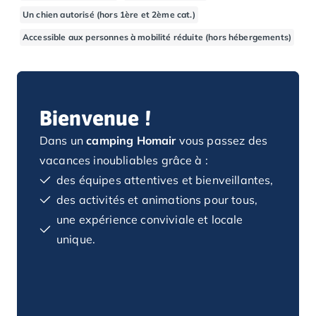
Camping Basse-Normandie
Un chien autorisé (hors 1ère et 2ème cat.)
Camping Calvados
Accessible aux personnes à mobilité réduite (hors hébergements)
Camping Cabourg
Camping Caen
Camping Honfleur
Camping Houlgate
Bienvenue !
Camping Ouistreham
Camping Manche
Dans un
camping Homair
vous passez des
Camping Mont Saint Michel
vacances inoubliables grâce à :
Camping Bretagne
des équipes attentives et bienveillantes,
Camping Côtes d'Armor
des activités et animations pour tous,
Camping Erquy
Camping Saint-Cast-le-Guildo
une expérience conviviale et locale
Camping Finistère
unique.
Camping Benodet
Camping Brest
Camping Carantec
Camping Concarneau