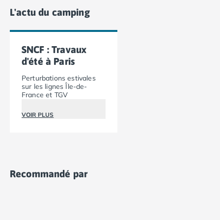
Camping Vias-Plage
L'actu du camping
Camping Pyrénées-Orientales
Camping Argelès-sur-Mer
Camping Canet-en-Roussillon
SNCF : Travaux
Camping Collioure
d'été à Paris
Camping Le Barcarès
Camping Perpignan
Perturbations estivales
Camping Saint-Cyprien
sur les lignes Île-de-
France et TGV
Camping Limousin
Camping Corrèze
VOIR PLUS
Camping Lorraine
Camping Vosges
Camping Midi-Pyrénées
Camping Aveyron
Camping Millau
Recommandé par
Camping Nant
Camping Saint-Amans-des-Cots
Camping Gers
Camping Lot