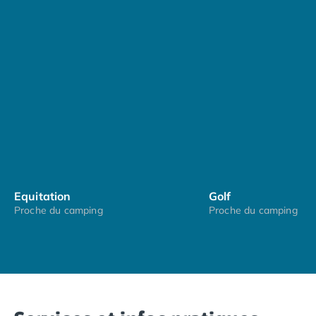
Triomphe, le Sacré-Cœur et Notre-Dame. À
seulement 13 kilomètres du camping se trouve le zoo
de Lumigny, une excursion idéale pour toute la
famille.
Des villes et des villages typiques qui témoignent du
patrimoine
, des
traditions
et de la
culture
de la
région Ile-de-France attendent d'être découverts,
notamment les charmantes destinations de
Provins
et de
Meaux
, ainsi que les charmants villages de la
vallée du Grand Morin
,
Crécy-la-Chapelle
et
Villiers-
sur-Morin
.
Equitation
Golf
Proche du camping
Proche du camping