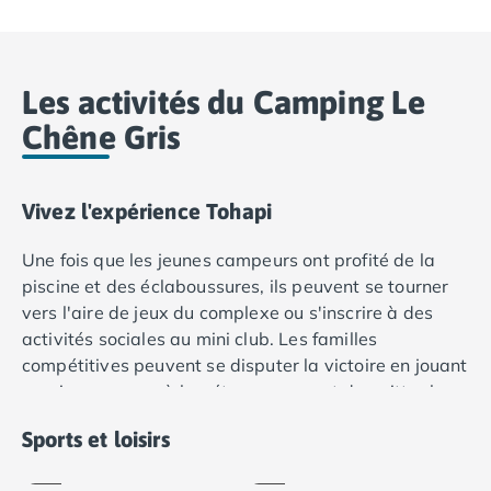
Camping Var
Camping Fréjus
Camping Hyères les Palmiers
Les activités du Camping Le
Camping Port Grimaud
Camping Saint-Aygulf
Chêne Gris
Camping Saint-Mandrier-sur-Mer
Camping Saint-Tropez
Camping Toulon
Vivez l'expérience Tohapi
Camping Vaucluse
Camping Avignon
Une fois que les jeunes campeurs ont profité de la
Camping Rhône-Alpes
piscine et des éclaboussures, ils peuvent se tourner
Camping Ardèche
vers l'aire de jeux du complexe ou s'inscrire à des
Camping Ruoms
activités sociales au mini club. Les familles
Camping Vallon-Pont-d'Arc
compétitives peuvent se disputer la victoire en jouant
Camping Drôme
au ping-pong ou à la pétanque, avant de quitter le
Camping Haute-Savoie
Ping-
site pour s’adonner à des activités telles que
Pétanque
pong
Camping Annecy
Sports et loisirs
l'équitation, les courses de karting et le canoë sur la
Inclus
Inclus
Camping Thonon-les-bains
rivière.
Camping Isère