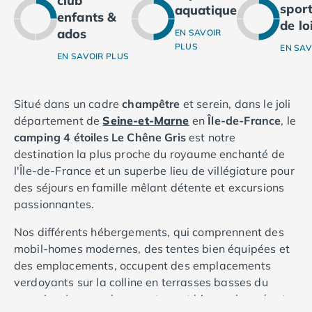
club
sport
aquatique
Camping Ardennes
enfants &
de lo
Camping Corse
ados
EN SAVOIR
Camping Corse-du-Sud
PLUS
EN SAV
EN SAVOIR PLUS
Camping Bonifacio
Camping Porto Vecchio
Camping Haute-Corse
Situé dans un cadre
champêtre
et serein, dans le joli
Camping Ghisonaccia
département de
Seine-et-Marne
en
Île-de-France
, le
Camping Saint-Florent
camping 4 étoiles Le Chêne Gris
est notre
Camping Franche-Comté
destination la plus proche du royaume enchanté de
Camping Doubs
l'Île-de-France et un superbe lieu de villégiature pour
Camping Jura
des séjours en famille mêlant détente et excursions
Camping Clairvaux-les-Lacs
passionnantes.
Camping Haute-Normandie
Camping Eure
Nos différents hébergements, qui comprennent des
Camping Ile-de-France
mobil-homes modernes, des tentes bien équipées et
Camping Essonne
des emplacements, occupent des emplacements
Camping Seine-et-Marne
verdoyants sur la colline en terrasses basses du
Camping Val d'Oise
camping. Les emplacements sont bien ombragés et
Camping Val-de-Marne