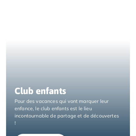
Camping Nord Portugal
Camping Porto
Camping Croatie
Camping Comté de Zadar
Camping Dalmatie
Camping Istrie
Camping Porec
Camping Pula
Camping Rovinj
Camping Kvarner
Autres destinations
Camping Suisse
Club enfants
Camping Belgique
Pour des vacances qui vont marquer leur
Camping Pays-Bas
enfance, le club enfants est le lieu
Camping Brabant-Septentrional
incontournable de partage et de découvertes
Camping Frise
!
Camping Hollande-Méridionale
Camping Limbourg