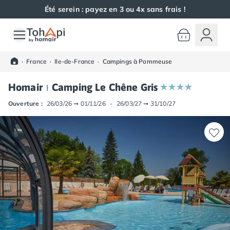
Été serein : payez en 3 ou 4x sans frais !
Toutes nos destinations
Camping France
·
France
·
Ile-de-France
·
Campings à Pommeuse
Camping Alsace
Camping Bas-Rhin
Homair
Camping Le Chêne Gris
Camping Haut-Rhin
Camping Colmar
Ouverture :
26/03/26
➞
01/11/26
-
26/03/27
➞
31/10/27
Camping Mulhouse
Camping Munster
Camping Aquitaine
Camping Dordogne
Camping Carsac-Aillac
Camping Les Eyzies-de-Tayac-Sireuil
Camping Sarlat
Camping Gironde
Camping Bordeaux
Camping Carcans