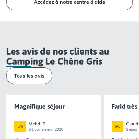
Accédez à notre centre d'aide
camping. Les conditions d'accès ou les zones
autorisées pouvant varier selon la saison, nous vous
invitons à demander les détails d'accès et la
réglementation locale directement à la réception dès
votre arrivée.
Les avis de nos clients au
Camping Le Chêne Gris
Tous les avis
Magnifique séjour
Farid très
Mehdi S.
Claud
5/5
5/5
Séjour en mai 2026
Séjour