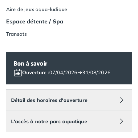
Camping Royan
Aire de jeux aqua-ludique
Camping Saint-Georges-de-Didonne
Camping Saint-Palais-sur-Mer
Espace détente / Spa
Camping Provence-Alpes-Côte d'Azur
Camping Alpes-de-Haute-Provence
Transats
Camping Castellane
Camping Gréoux les Bains
Camping Alpes-Maritimes
Camping Antibes
Bon à savoir
Camping Cagnes-sur-Mer
Ouverture :
07/04/2026
31/08/2026
Camping Nice
Camping Bouches du Rhône
Camping Aix-en-Provence
Camping Arles
Détail des horaires d'ouverture
Camping Cassis
Camping La Ciotat
Camping La Roque-d'Anthéron
L'accès à notre parc aquatique
Camping Marseille
Camping Martigues