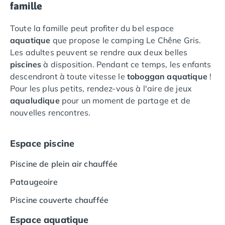
famille
Camping Saumur
Camping Vendée
Toute la famille peut profiter du bel espace
Camping Jard-sur-Mer
aquatique
que propose le camping Le Chêne Gris.
Camping La Roche-sur-Yon
Les adultes peuvent se rendre aux deux belles
Camping La-Tranche-sur-Mer
piscines
à disposition. Pendant ce temps, les enfants
Camping Les Sables d'Olonne
descendront à toute vitesse le
toboggan aquatique
!
Camping Noirmoutier
Pour les plus petits, rendez-vous à l'aire de jeux
Camping Saint-Gilles-Croix-de-Vie
aqualudique
pour un moment de partage et de
Camping Saint-Hilaire-De-Riez
nouvelles rencontres.
Camping Saint-Jean-De-Monts
Camping Picardie
Espace piscine
Camping Aisne
Camping Poitou-Charentes
Piscine de plein air chauffée
Camping Charente-Maritime
Camping Châtelaillon-Plage
Pataugeoire
Camping Fouras
Piscine couverte chauffée
Camping La Rochelle
Camping Les Mathes
Espace aquatique