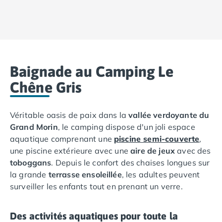
Camping Lot-et-Garonne
Camping Tarn
Camping Nord-Pas-de-Calais
Camping Pas-de-Calais
Camping Berck
Camping Boulogne-sur-Mer
Baignade au Camping Le
Camping Le Portel
Chêne Gris
Camping Le Touquet
Camping Merlimont
Camping Pays de la Loire
Véritable oasis de paix dans la
vallée verdoyante du
Camping Loire-Atlantique
Grand Morin
, le camping dispose d'un joli espace
Camping Guerande
aquatique comprenant une
piscine semi-couverte
,
Camping La Baule-Escoublac
une piscine extérieure avec une
aire de jeux
avec des
Camping La Turballe
toboggans
. Depuis le confort des chaises longues sur
Camping Nantes
la grande
terrasse ensoleillée
, les adultes peuvent
Camping Pornic
surveiller les enfants tout en prenant un verre.
Camping Pornichet
Camping Saint Nazaire
Des activités aquatiques pour toute la
Camping Maine-et-Loire