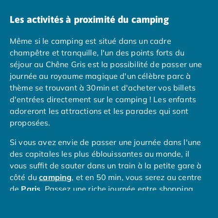
Nos petits prix 2026
Promos d'été 2026
Les activités à proximité du camping
Nos hébergements
Nos Mobils-Homes
/nos-hebergements/location-mobil-
Même si le camping est situé dans un cadre
Nos Tentes équipées
/nos-hebergements/location-tente
champêtre et tranquille, l'un des points forts du
Nos Emplacements
/nos-hebergements/location-empla
séjour au Chêne Gris est la possibilité de passer une
La marque Tohapi by Homair
journée au royaume magique d'un célèbre parc à
Vivez l'expérience
thème se trouvant à 30min et d'acheter vos billets
Qui sommes nous ?
d'entrées directement sur le camping ! Les enfants
Services et infos pratiques
adoreront les attractions et les parades qui sont
Nos modes de paiement
proposées.
Paiement en plusieurs fois
Si vous avez envie de passer une journée dans l'une
Paiement en plusieurs fois - avec ONEY BANK
des capitales les plus éblouissantes au monde, il
Notre programme de fidélité
vous suffit de sauter dans un train à la petite gare à
Devenir propriétaire
côté du
camping
, et en 50 min, vous serez au centre
Camping en Dordogne
de
Paris
. Passez une riche journée entre shopping,
Camping avec terrain de tennis
bonnes tables parisiennes et visites des attractions
Camping avec salle de sport
incroyables comme la Tour Eiffel, le Louvre, l'Arc de