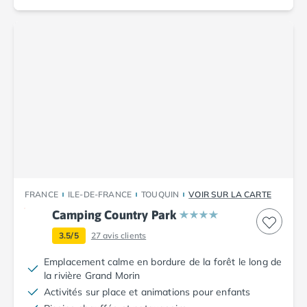
Camping Corse
Camping Corse-du-Sud
Camping Bonifacio
Camping Porto Vecchio
Camping Haute-Corse
Camping Ghisonaccia
Camping Saint-Florent
Camping Franche-Comté
Camping Doubs
Camping Jura
Camping Clairvaux-les-Lacs
Camping Haute-Normandie
FRANCE
ILE-DE-FRANCE
TOUQUIN
VOIR SUR LA CARTE
Camping Eure
Camping Country Park
Camping Ile-de-France
Camping Essonne
3.5/5
27
avis clients
Camping Seine-et-Marne
Emplacement calme en bordure de la forêt le long de
Camping Val d'Oise
la rivière Grand Morin
Camping Val-de-Marne
Activités sur place et animations pour enfants
Camping Languedoc-Roussillon