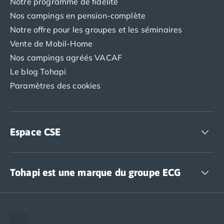
Camping Toscane
Notre programme de fidélité
Camping Albinia
Nos campings en pension-complète
Camping Cecina
Notre offre pour les groupes et les séminaires
Camping Marina di Bibbona
Vente de Mobil-Home
Camping San Vincenzo
Nos campings agréés VACAF
Camping Sarteano
Le blog Tohapi
Camping Vénétie
Camping Caorle
Paramètres des cookies
Camping Cavallino
Camping Lido di Jesolo
Camping Pacengo di Lazise
Espace CSE
Camping Sottomarina di Chioggia
Camping Venise
Camping Portugal
Accédez à nos offres CSE
Camping Algarve
Tohapi est une marque du groupe ECG
Camping Centre Portugal
Camping Lisbonne
The European Camping Group (ECG)
Camping Nazaré
Espace recrutement
Camping Nord Portugal