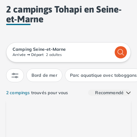
Seine-et-Marne.
Camping Calvados
2 campings Tohapi en Seine-
Camping Cabourg
et-Marne
Camping Caen
Camping Honfleur
Camping Houlgate
Camping Ouistreham
Camping Manche
Camping Seine-et-Marne
Camping Mont Saint Michel
Arrivée
➞
Départ
2 adultes
Camping Bretagne
Camping Côtes d'Armor
Bord de mer
Parc aquatique avec toboggans
Camping Erquy
Camping Saint-Cast-le-Guildo
Camping Finistère
2 campings
trouvés pour vous
Recommandé
Camping Benodet
Camping Brest
Camping Carantec
Camping Concarneau
Camping Douarnenez
Camping Fouesnant