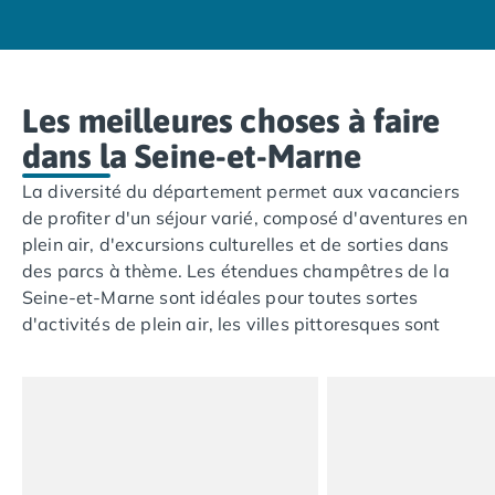
Camping Tarn
Camping Nord-Pas-de-Calais
Camping Pas-de-Calais
Camping Berck
Camping Boulogne-sur-Mer
Les meilleures choses à faire
Camping Le Portel
dans la Seine-et-Marne
Camping Le Touquet
Camping Merlimont
La diversité du département permet aux vacanciers
Camping Pays de la Loire
de profiter d'un séjour varié, composé d'aventures en
Camping Loire-Atlantique
plein air, d'excursions culturelles et de sorties dans
Camping Guerande
des parcs à thème. Les étendues champêtres de la
Camping La Baule-Escoublac
Seine-et-Marne sont idéales pour toutes sortes
Camping La Turballe
d'activités de plein air, les villes pittoresques sont
Camping Nantes
pleines d'histoire et Paris est un trésor de
Camping Pornic
découvertes culturelles.
Camping Pornichet
Camping Saint Nazaire
Camping Maine-et-Loire
Camping Saumur