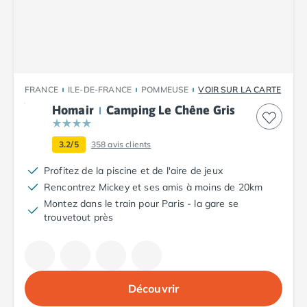
Camping Plouescat
Camping Quimper
Camping Roscoff
Camping Ille-et-Vilaine
Camping Cancale
FRANCE
ILE-DE-FRANCE
POMMEUSE
VOIR SUR LA CARTE
Camping Dinard
Homair
Camping Le Chêne Gris
Camping Saint-Malo
Camping Morbihan
Camping Auray
3.2/5
358
avis clients
Camping Carnac
Profitez de la piscine et de l'aire de jeux
Camping La Trinité sur Mer
Rencontrez Mickey et ses amis à moins de 20km
Camping Locmariaquer
Montez dans le train pour Paris - la gare se
Camping Penestin
trouvetout près
Camping Quiberon
Camping Sarzeau
Camping Vannes
Camping Champagne-Ardenne
Découvrir
Camping Ardennes