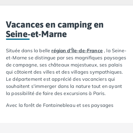
Camping Lacanau
Camping Soulac sur Mer
Camping Vendays-Montalivet
Camping Les Landes
Vacances en camping en
Camping Biscarrosse
Seine-et-Marne
Camping Capbreton
Camping Hossegor
Située dans la belle
région d'Île-de-France
, la Seine-
Camping Messanges
et-Marne se distingue par ses magnifiques paysages
Camping Moliets et Maa
de campagne, ses châteaux majestueux, ses palais
Camping Sanguinet
qui côtoient des villes et des villages sympathiques.
Camping Seignosse
Le département est apprécié des vacanciers qui
Camping Vieux Boucau les Bains
souhaitent s'immerger dans la nature tout en ayant
Camping Pyrénées Atlantiques
la possibilité de faire des excursions à Paris.
Camping Bayonne
Camping Biarritz
Avec la forêt de Fontainebleau et ses paysages
Camping Bidart
verdoyants remplis de merveilleux palais, et les villes
Camping Hendaye
de Meaux et de Provins, il y a beaucoup de choses à
Camping Saint Jean de Luz
découvrir en passant vos vacances en camping en
Camping Basse-Normandie