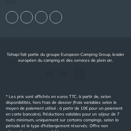
Notre groupement d'achats (GAIN)
Camping Porto
Notre politique RSE
Camping Croatie
Camping Comté de Zadar
Camping Dalmatie
Camping Istrie
Camping Porec
Camping Pula
Camping Rovinj
Tohapi fait partie du groupe European Camping Group, leader
Camping Kvarner
européen du camping et des services de plein air.
Autres destinations
Camping Suisse
Camping Belgique
Camping Pays-Bas
Camping Brabant-Septentrional
* Les prix sont affichés en euros TTC, à partir de, selon
Camping Frise
disponibilités, hors frais de dossier (frais variables selon le
Camping Hollande-Méridionale
moyen de paiement utilisé ; à partir de 10€ pour un paiement
en carte bancaire). Réductions valables pour un séjour de 7
Camping Limbourg
nuits minimum, uniquement sur certains campings, selon la
Camping Overijssel
période et le type d'hébergement réservés. Offre non
Camping Zélande