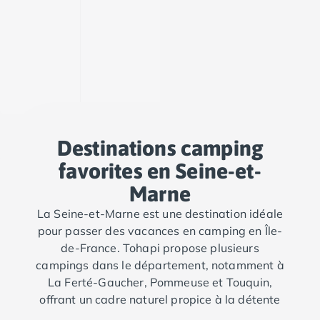
Camping Saint-Palais-sur-Mer
Camping Provence-Alpes-Côte d'Azur
Camping Alpes-de-Haute-Provence
Camping Castellane
Camping Gréoux les Bains
Camping Alpes-Maritimes
Camping Antibes
Camping Cagnes-sur-Mer
Destinations camping
Camping Nice
favorites en Seine-et-
Camping Bouches du Rhône
Camping Aix-en-Provence
Marne
Camping Arles
La Seine-et-Marne est une destination idéale
Camping Cassis
pour passer des vacances en camping en Île-
Camping La Ciotat
de-France. Tohapi propose plusieurs
Camping La Roque-d'Anthéron
campings dans le département, notamment à
Camping Marseille
La Ferté-Gaucher, Pommeuse et Touquin,
Camping Martigues
offrant un cadre naturel propice à la détente
Camping Var
et aux activités de plein air.