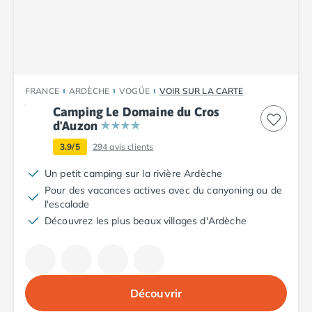
Camping Plouescat
Camping Quimper
Camping Roscoff
Camping Ille-et-Vilaine
Camping Cancale
FRANCE
ARDÈCHE
VOGÜE
VOIR SUR LA CARTE
Camping Dinard
Camping Le Domaine du Cros
Camping Saint-Malo
d'Auzon
Camping Morbihan
Camping Auray
3.9/5
294
avis clients
Camping Carnac
Un petit camping sur la rivière Ardèche
Camping La Trinité sur Mer
Pour des vacances actives avec du canyoning ou de
Camping Locmariaquer
l'escalade
Camping Penestin
Découvrez les plus beaux villages d'Ardèche
Camping Quiberon
Camping Sarzeau
Camping Vannes
Camping Champagne-Ardenne
Découvrir
Camping Ardennes