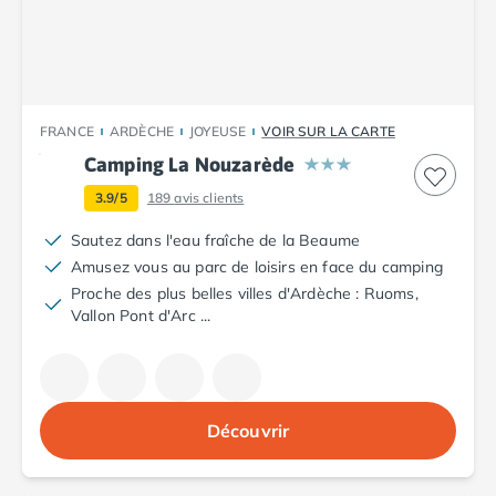
Camping Tarn
Camping Nord-Pas-de-Calais
Camping Pas-de-Calais
Camping Berck
Camping Boulogne-sur-Mer
FRANCE
ARDÈCHE
JOYEUSE
VOIR SUR LA CARTE
Camping Le Portel
Camping Le Touquet
Camping La Nouzarède
Camping Merlimont
3.9/5
189
avis clients
Camping Pays de la Loire
Sautez dans l'eau fraîche de la Beaume
Camping Loire-Atlantique
Amusez vous au parc de loisirs en face du camping
Camping Guerande
Proche des plus belles villes d'Ardèche : Ruoms,
Camping La Baule-Escoublac
Vallon Pont d'Arc ...
Camping La Turballe
Camping Nantes
Camping Pornic
Camping Pornichet
Camping Saint Nazaire
Découvrir
Camping Maine-et-Loire
Camping Saumur