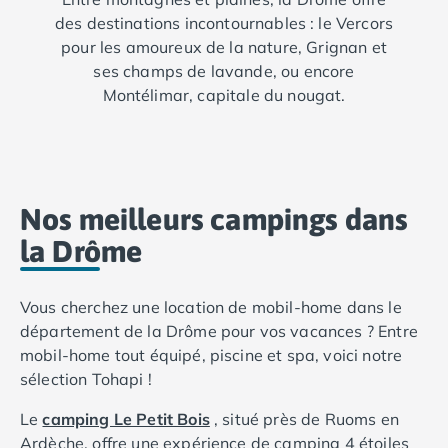
Camping Luxembourg
des destinations incontournables : le Vercors
Camping Slovénie
pour les amoureux de la nature, Grignan et
Camping Allemagne
ses champs de lavande, ou encore
Camping Bade-Wurtemberg
Montélimar, capitale du nougat.
Camping Forêt Noire
Camping Bavière
Camping Rhénanie-Palatinat
Camping Autriche
Camping Styrie
Nos meilleurs campings dans
Idées séjours
la Drôme
Par thématique
Camping 4 étoiles
Camping 5 étoiles Tohapi
Vous cherchez une location de mobil-home dans le
Camping avec chiens acceptés
département de la Drôme pour vos vacances ? Entre
Camping avec parc aquatique
mobil-home tout équipé, piscine et spa, voici notre
Camping avec piscine
sélection Tohapi !
Camping avec piscine chauffée
Le
camping Le Petit Bois
, situé près de Ruoms en
Camping avec piscine couverte
Ardèche, offre une expérience de camping 4 étoiles