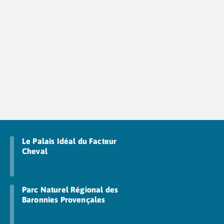
Camping Cantabria
Camping Catalogne
Camping Costa Brava
Camping Barcelone
Camping Blanes
Camping Cadaques
Camping Calonge
Camping Empuriabrava
Camping Lloret De Mar
Camping Palamos
Camping Pals
Camping Platja d'Aro
Le Palais Idéal du Facteur
Camping Tossa de Mar
Cheval
Camping Costa Dorada
Camping Cambrils
Camping Creixell
Parc Naturel Régional des
Camping Salou
Baronnies Provençales
Camping Tarragone
Camping Italie