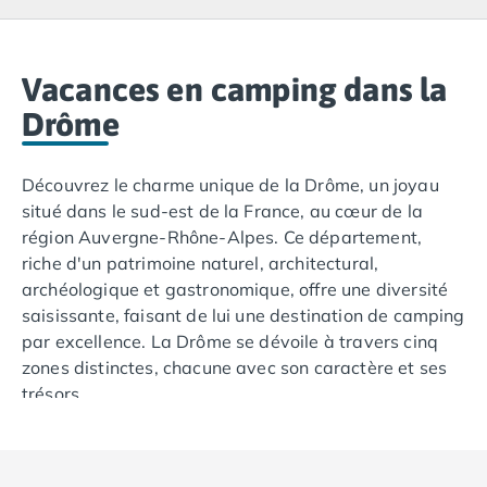
Camping Lacanau
Camping Soulac sur Mer
Camping Vendays-Montalivet
Camping Les Landes
Vacances en camping dans la
Camping Biscarrosse
Drôme
Camping Capbreton
Camping Hossegor
Découvrez le charme unique de la Drôme, un joyau
Camping Messanges
situé dans le sud-est de la France, au cœur de la
Camping Moliets et Maa
région Auvergne-Rhône-Alpes. Ce département,
Camping Sanguinet
riche d'un patrimoine naturel, architectural,
Camping Seignosse
archéologique et gastronomique, offre une diversité
Camping Vieux Boucau les Bains
saisissante, faisant de lui une destination de camping
Camping Pyrénées Atlantiques
par excellence. La Drôme se dévoile à travers cinq
Camping Bayonne
zones distinctes, chacune avec son caractère et ses
Camping Biarritz
trésors.
Camping Bidart
Camping Hendaye
Que vous optiez pour un séjour en mobil-home ou un
Camping Saint Jean de Luz
emplacement de camping traditionnel, la Drôme vous
Camping Basse-Normandie