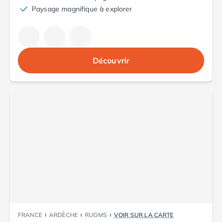
Camping Aude
Paysage magnifique à explorer
Camping Gruissan
Camping Narbonne-Plage
Camping Sigean
Camping Gard
Découvrir
Camping Aigues-Mortes
Camping Grau-du-Roi
Camping Nîmes
Camping Hérault
Camping Agde
Camping Béziers
Camping La Grande Motte
Camping Marseillan-Plage
Camping Montpellier
Camping Palavas-les-Flots
Camping Sète
Camping Valras-Plage
Camping Vias-Plage
FRANCE
ARDÈCHE
RUOMS
VOIR SUR LA CARTE
Camping Pyrénées-Orientales