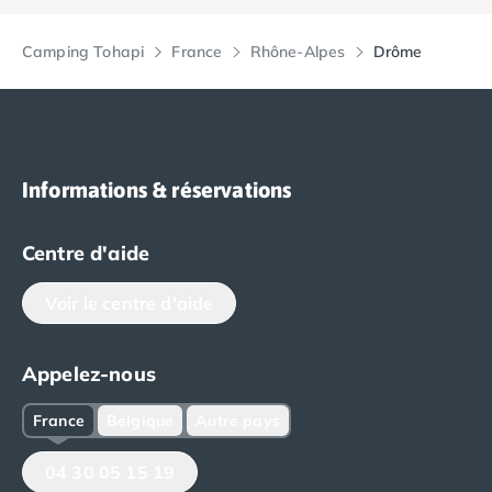
Camping Tohapi
France
Rhône-Alpes
Drôme
Informations & réservations
Centre d'aide
Voir le centre d'aide
Appelez-nous
France
Belgique
Autre pays
04 30 05 15 19