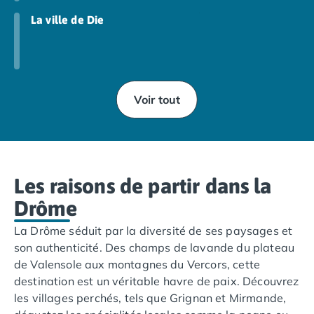
Camping Abruzzes
La ville de Die
Camping Emilie Romagne
Camping Bologne
Camping Cesenatico
Camping Lido Di Spina
Camping Ravenne
Voir tout
Camping Riccione
Camping Rimini
Camping Frioul-Vénétie Julienne
Camping Latium
Les raisons de partir dans la
Camping Rome
Camping Lombardie
Drôme
Camping Piémont
La Drôme séduit par la diversité de ses paysages et
Camping Pouilles
son authenticité. Des champs de lavande du plateau
Camping Gallipoli
de Valensole aux montagnes du Vercors, cette
Camping Sardaigne
destination est un véritable havre de paix. Découvrez
Camping Alghero
les villages perchés, tels que Grignan et Mirmande,
Camping Muravera