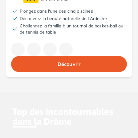
Camping Fréjus
Camping Hyères les Palmiers
Plongez dans l'une des cinq piscines
Camping Port Grimaud
Découvrez la beauté naturelle de l'Ardèche
Camping Saint-Aygulf
Challengez la famille à un tournoi de basket-ball ou
Camping Saint-Mandrier-sur-Mer
de tennis de table
Camping Saint-Tropez
Camping Toulon
Camping Vaucluse
Camping Avignon
Découvrir
Camping Rhône-Alpes
Camping Ardèche
Camping Ruoms
Camping Vallon-Pont-d'Arc
Camping Drôme
Camping Haute-Savoie
Top des incontournables
Camping Annecy
Camping Thonon-les-bains
dans la Drôme
Camping Isère
Camping Espagne