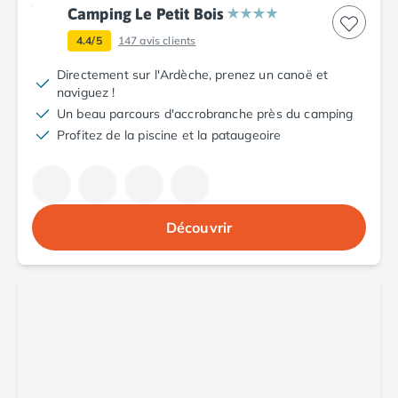
Camping Le Petit Bois
Camping Argelès-sur-Mer
Camping Canet-en-Roussillon
4.4/5
147
avis clients
Camping Collioure
Directement sur l'Ardèche, prenez un canoë et
Camping Le Barcarès
naviguez !
Camping Perpignan
Un beau parcours d'accrobranche près du camping
Camping Saint-Cyprien
Profitez de la piscine et la pataugeoire
Camping Limousin
Camping Corrèze
Camping Lorraine
Camping Vosges
Découvrir
Camping Midi-Pyrénées
Camping Aveyron
Camping Millau
Camping Nant
Camping Saint-Amans-des-Cots
Camping Gers
Camping Lot
Camping Lot-et-Garonne