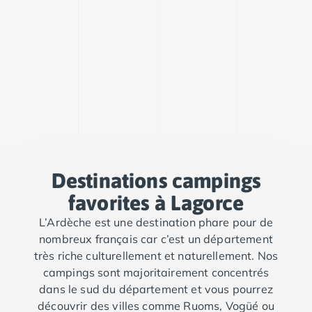
Camping Porto
Camping Croatie
Camping Comté de Zadar
Camping Dalmatie
Camping Istrie
Camping Porec
Camping Pula
Camping Rovinj
Camping Kvarner
Autres destinations
Camping Suisse
Destinations campings
Camping Belgique
favorites à Lagorce
Camping Pays-Bas
L’Ardèche est une destination phare pour de
Camping Brabant-Septentrional
nombreux français car c’est un département
Camping Frise
très riche culturellement et naturellement. Nos
Camping Hollande-Méridionale
campings sont majoritairement concentrés
Camping Limbourg
dans le sud du département et vous pourrez
Camping Overijssel
découvrir des villes comme Ruoms, Vogüé ou
Camping Zélande