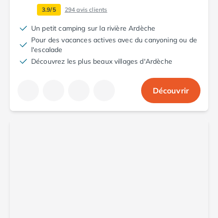
Camping Aude
3.9/5
294
avis clients
Camping Gruissan
Camping Narbonne-Plage
Un petit camping sur la rivière Ardèche
Camping Sigean
Pour des vacances actives avec du canyoning ou de
l'escalade
Camping Gard
Découvrez les plus beaux villages d'Ardèche
Camping Aigues-Mortes
Camping Grau-du-Roi
Camping Nîmes
Découvrir
Camping Hérault
Camping Agde
Camping Béziers
Camping La Grande Motte
Camping Marseillan-Plage
Camping Montpellier
Camping Palavas-les-Flots
Camping Sète
Camping Valras-Plage
Camping Vias-Plage
Camping Pyrénées-Orientales