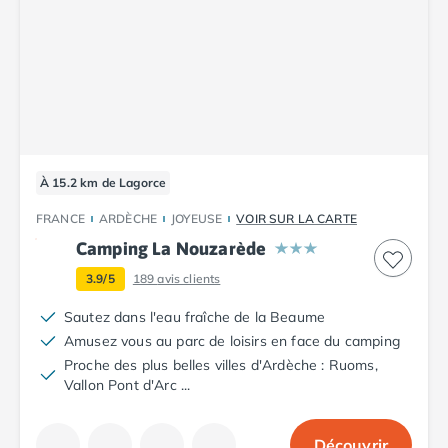
Camping Tarn
Camping Nord-Pas-de-Calais
Camping Pas-de-Calais
Camping Berck
Camping Boulogne-sur-Mer
Camping Le Portel
Camping Le Touquet
Camping Merlimont
À 15.2 km de Lagorce
Camping Pays de la Loire
Camping Loire-Atlantique
FRANCE
ARDÈCHE
JOYEUSE
VOIR SUR LA CARTE
Camping Guerande
Camping La Nouzarède
Camping La Baule-Escoublac
3.9/5
189
avis clients
Camping La Turballe
Camping Nantes
Sautez dans l'eau fraîche de la Beaume
Camping Pornic
Amusez vous au parc de loisirs en face du camping
Camping Pornichet
Proche des plus belles villes d'Ardèche : Ruoms,
Vallon Pont d'Arc ...
Camping Saint Nazaire
Camping Maine-et-Loire
Camping Saumur
Découvrir