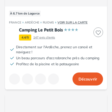
Camping Argelès-sur-Mer
Camping Canet-en-Roussillon
À 6.7 km de Lagorce
Camping Collioure
Camping Le Barcarès
FRANCE
ARDÈCHE
RUOMS
VOIR SUR LA CARTE
Camping Perpignan
Camping Le Petit Bois
Camping Saint-Cyprien
4.4/5
147
avis clients
Camping Limousin
Camping Corrèze
Directement sur l'Ardèche, prenez un canoë et
naviguez !
Camping Lorraine
Un beau parcours d'accrobranche près du camping
Camping Vosges
Profitez de la piscine et la pataugeoire
Camping Midi-Pyrénées
Camping Aveyron
Camping Millau
Découvrir
Camping Nant
Camping Saint-Amans-des-Cots
Camping Gers
Camping Lot
Camping Lot-et-Garonne