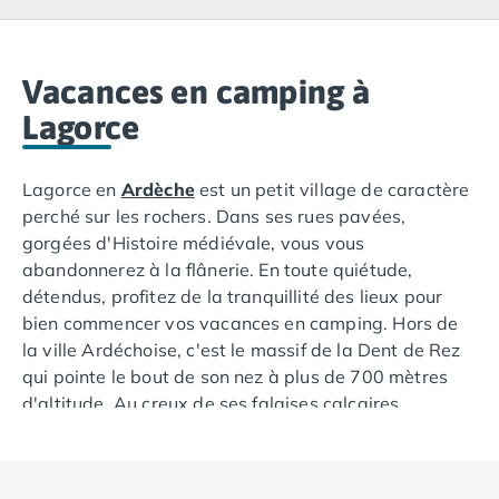
Camping Lacanau
Camping Soulac sur Mer
Camping Vendays-Montalivet
Camping Les Landes
Vacances en camping à
Camping Biscarrosse
Lagorce
Camping Capbreton
Camping Hossegor
Lagorce en
Ardèche
est un petit village de caractère
Camping Messanges
perché sur les rochers. Dans ses rues pavées,
Camping Moliets et Maa
gorgées d'Histoire médiévale, vous vous
Camping Sanguinet
abandonnerez à la flânerie. En toute quiétude,
Camping Seignosse
détendus, profitez de la tranquillité des lieux pour
Camping Vieux Boucau les Bains
bien commencer vos vacances en camping. Hors de
Camping Pyrénées Atlantiques
la ville Ardéchoise, c'est le massif de la Dent de Rez
Camping Bayonne
qui pointe le bout de son nez à plus de 700 mètres
Camping Biarritz
d'altitude. Au creux de ses falaises calcaires
Camping Bidart
abruptes, prospèrent une flore variée et plus de 75
Camping Hendaye
espèces d'oiseaux. Autant dire qu'à quelques pas de
Camping Saint Jean de Luz
votre camping, la nature a su conserver ses droits,
Camping Basse-Normandie