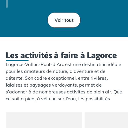
Camping Abruzzes
Camping Emilie Romagne
Camping Bologne
Voir tout
Camping Cesenatico
Camping Lido Di Spina
Camping Ravenne
Camping Riccione
Les activités à faire à Lagorce
Camping Rimini
Camping Frioul-Vénétie Julienne
Lagorce-Vallon-Pont-d’Arc est une destination idéale
Camping Latium
pour les amateurs de nature, d’aventure et de
Camping Rome
détente. Son cadre exceptionnel, entre rivières,
Camping Lombardie
falaises et paysages verdoyants, permet de
Camping Piémont
s’adonner à de nombreuses activités de plein air. Que
Camping Pouilles
ce soit à pied, à vélo ou sur l’eau, les possibilités
Camping Gallipoli
d’exploration sont infinies. Les amateurs de
Camping Sardaigne
sensations fortes peuvent profiter de descentes en
Camping Alghero
canoë, d’escalade ou encore de randonnées à travers
Camping Muravera
des sentiers offrant des vues imprenables. Pour ceux