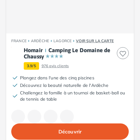
Camping Plouescat
Camping Quimper
Camping Roscoff
Camping Ille-et-Vilaine
Camping Cancale
FRANCE
ARDÈCHE
LAGORCE
VOIR SUR LA CARTE
Camping Dinard
Homair
Camping Le Domaine de
Camping Saint-Malo
Chaussy
Camping Morbihan
Camping Auray
3.9/5
976
avis clients
Camping Carnac
Plongez dans l'une des cinq piscines
Camping La Trinité sur Mer
Découvrez la beauté naturelle de l'Ardèche
Camping Locmariaquer
Challengez la famille à un tournoi de basket-ball ou
Camping Penestin
de tennis de table
Camping Quiberon
Camping Sarzeau
Camping Vannes
Camping Champagne-Ardenne
Découvrir
Camping Ardennes