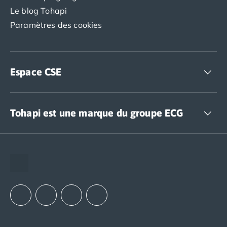
Le blog Tohapi
Paramètres des cookies
Espace CSE
Accédez à nos offres CSE
Tohapi est une marque du groupe ECG
The European Camping Group (ECG)
Espace recrutement
Notre groupement d'achats (GAIN)
Notre politique RSE