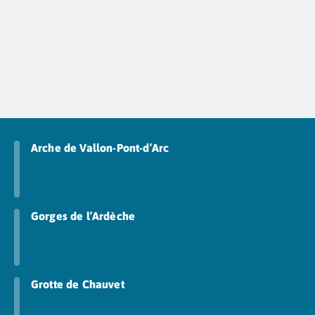
Camping Cantabria
Camping Catalogne
Camping Costa Brava
Camping Barcelone
Camping Blanes
Camping Cadaques
Camping Calonge
Camping Empuriabrava
Camping Lloret De Mar
Arche de Vallon-Pont-d’Arc
Camping Palamos
Camping Pals
Camping Platja d'Aro
Camping Tossa de Mar
Gorges de l’Ardèche
Camping Costa Dorada
Camping Cambrils
Camping Creixell
Camping Salou
Grotte de Chauvet
Camping Tarragone
Camping Italie