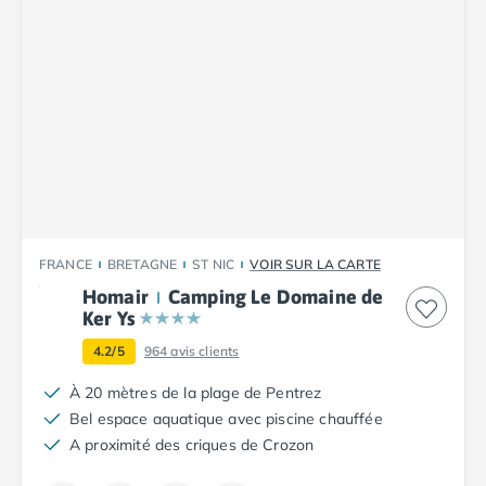
Camping Corse
Camping Corse-du-Sud
Camping Bonifacio
Camping Porto Vecchio
Camping Haute-Corse
Camping Ghisonaccia
Camping Saint-Florent
Camping Franche-Comté
Camping Doubs
Camping Jura
Camping Clairvaux-les-Lacs
FRANCE
BRETAGNE
ST NIC
VOIR SUR LA CARTE
Camping Haute-Normandie
Homair
Camping Le Domaine de
Camping Eure
Ker Ys
Camping Ile-de-France
4.2/5
964
avis clients
Camping Essonne
Camping Seine-et-Marne
À 20 mètres de la plage de Pentrez
Camping Val d'Oise
Bel espace aquatique avec piscine chauffée
Camping Val-de-Marne
A proximité des criques de Crozon
Camping Languedoc-Roussillon