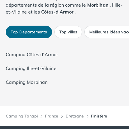
L'établissement se trouve proche de la plage et vous
départements de la région comme le
Morbihan
, l'Ille-
propose un bel espace aquatique. Vous pourrez vous
et-Vilaine et les
Côtes-d'Armor
.
faire des entraînements de tir à l'arc, des matchs de
football, des parties de volley-ball et des sets de
tennis. Pour vous restaurer vous trouverez un
Top Départements
Top villes
Meilleures idées va
restaurant, une pizzeria, un bar ainsi qu'une
boulangerie.
Camping Côtes d'Armor
Camping Ille-et-Vilaine
Camping Morbihan
Camping Tohapi
France
Bretagne
Finistère