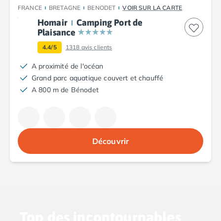
Camping Cantabria
FRANCE
BRETAGNE
BENODET
VOIR SUR LA CARTE
Camping Catalogne
Homair
Camping Port de
Camping Costa Brava
Plaisance
Camping Barcelone
4.4/5
1318
avis clients
Camping Blanes
Camping Cadaques
A proximité de l'océan
Camping Calonge
Grand parc aquatique couvert et chauffé
Camping Empuriabrava
A 800 m de Bénodet
Camping Lloret De Mar
Camping Palamos
Camping Pals
Camping Platja d'Aro
Découvrir
Camping Tossa de Mar
Camping Costa Dorada
Camping Cambrils
Camping Creixell
Camping Salou
Camping Tarragone
Top des incontournables
Camping Italie