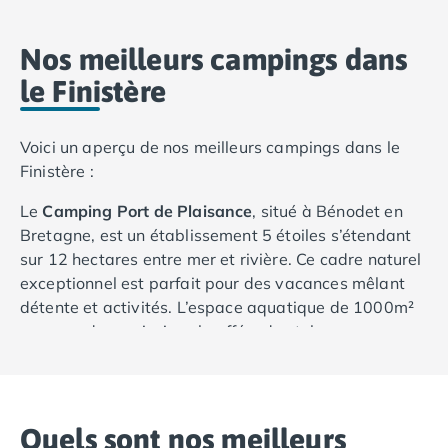
Nos hébergements
Nos Mobils-Homes
/nos-hebergements/location-mobil-
Nos meilleurs campings dans
Nos Tentes équipées
/nos-hebergements/location-tente
le Finistère
Nos Emplacements
/nos-hebergements/location-empla
La marque Tohapi by Homair
Vivez l'expérience
Voici un aperçu de nos meilleurs campings dans le
Qui sommes nous ?
Finistère :
Services et infos pratiques
Nos modes de paiement
Le
Camping Port de Plaisance
, situé à Bénodet en
Paiement en plusieurs fois
Bretagne, est un établissement 5 étoiles s’étendant
Paiement en plusieurs fois - avec ONEY BANK
sur 12 hectares entre mer et rivière. Ce cadre naturel
Notre programme de fidélité
exceptionnel est parfait pour des vacances mêlant
Devenir propriétaire
détente et activités. L’espace aquatique de 1000m²
Camping en Dordogne
comprend une piscine chauffée, des toboggans, une
Camping avec terrain de tennis
pataugeoire et un espace couvert, idéal pour toute la
Camping avec salle de sport
famille. Pour vous relaxer, un espace bien-être avec
bain à bulles est à votre disposition. Les activités
sont nombreuses : aquagym, stretching, aérobic,
Quels sont nos meilleurs