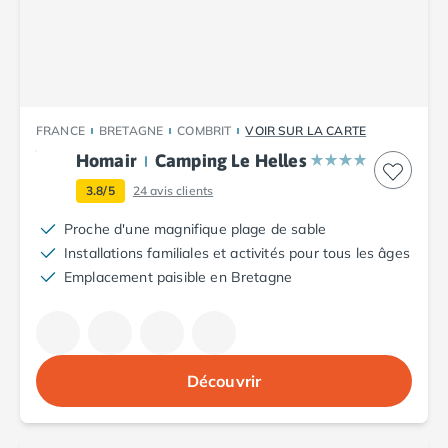
Camping Plouescat
Camping Quimper
Camping Roscoff
Camping Ille-et-Vilaine
Camping Cancale
FRANCE
BRETAGNE
COMBRIT
VOIR SUR LA CARTE
Camping Dinard
Homair
Camping Le Helles
Camping Saint-Malo
Camping Morbihan
3.8/5
24
avis clients
Camping Auray
Proche d'une magnifique plage de sable
Camping Carnac
Installations familiales et activités pour tous les âges
Camping La Trinité sur Mer
Emplacement paisible en Bretagne
Camping Locmariaquer
Camping Penestin
Camping Quiberon
Camping Sarzeau
Camping Vannes
Découvrir
Camping Champagne-Ardenne
Camping Ardennes