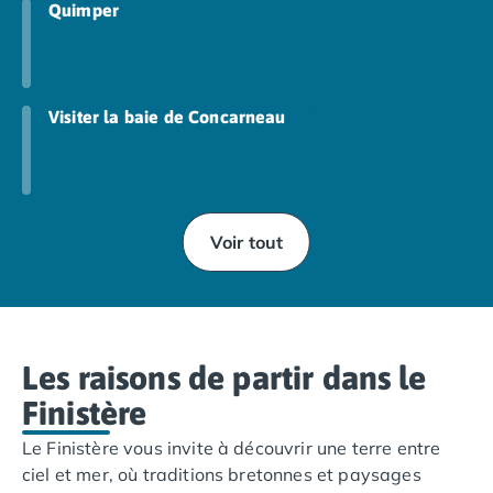
Camping Toscane
Quimper
Camping Albinia
Camping Cecina
Camping Marina di Bibbona
Camping San Vincenzo
Visiter la baie de Concarneau
Camping Sarteano
Camping Vénétie
Camping Caorle
Camping Cavallino
Camping Lido di Jesolo
Voir tout
Camping Pacengo di Lazise
Camping Sottomarina di Chioggia
Camping Venise
Camping Portugal
Les raisons de partir dans le
Camping Algarve
Camping Centre Portugal
Finistère
Camping Lisbonne
Le Finistère vous invite à découvrir une terre entre
Camping Nazaré
ciel et mer, où traditions bretonnes et paysages
Camping Nord Portugal