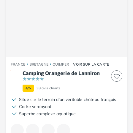
Camping Vendée
Camping Jard-sur-Mer
Camping La Roche-sur-Yon
Camping La-Tranche-sur-Mer
Camping Les Sables d'Olonne
Camping Noirmoutier
Camping Saint-Gilles-Croix-de-Vie
Camping Saint-Hilaire-De-Riez
Camping Saint-Jean-De-Monts
FRANCE
BRETAGNE
QUIMPER
VOIR SUR LA CARTE
Camping Picardie
Camping Orangerie de Lanniron
Camping Aisne
Camping Poitou-Charentes
Camping Charente-Maritime
4/5
38
avis clients
Camping Châtelaillon-Plage
Situé sur le terrain d'un véritable château français
Camping Fouras
Cadre verdoyant
Camping La Rochelle
Superbe complexe aquatique
Camping Les Mathes
Camping Royan
Camping Saint-Georges-de-Didonne