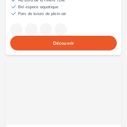
Au bord de la rivière l'Ellé
Camping Fréjus
Bel espace aquatique
Camping Hyères les Palmiers
Parc de loisirs de plein-air
Camping Port Grimaud
Camping Saint-Aygulf
Camping Saint-Mandrier-sur-Mer
Camping Saint-Tropez
Camping Toulon
Découvrir
Camping Vaucluse
Camping Avignon
Camping Rhône-Alpes
Camping Ardèche
Camping Ruoms
Camping Vallon-Pont-d'Arc
Camping Drôme
Camping Haute-Savoie
Camping Annecy
Camping Thonon-les-bains
Camping Isère
Camping Espagne