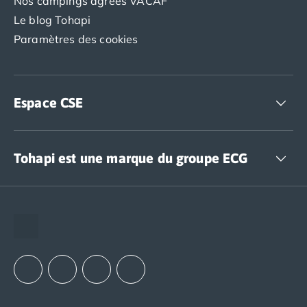
Nos campings agréés VACAF
Le blog Tohapi
Paramètres des cookies
Espace CSE
Accédez à nos offres CSE
Tohapi est une marque du groupe ECG
The European Camping Group (ECG)
Espace recrutement
Notre groupement d'achats (GAIN)
Notre politique RSE