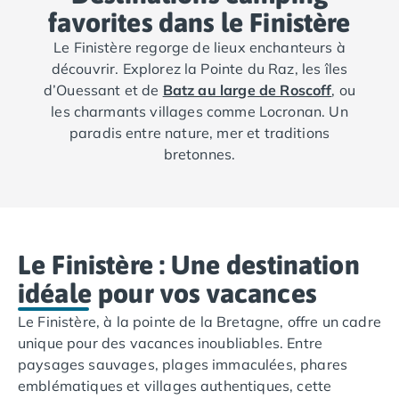
Camping avec spa, espace bien-être
favorites dans le Finistère
Camping bord de mer
Camping Bord de Rivière
Le Finistère regorge de lieux enchanteurs à
Camping en bord de lac
découvrir. Explorez la Pointe du Raz, les îles
Camping Tohapi agréés VACAF
d’Ouessant et de
Batz au large de Roscoff
, ou
Par destination
les charmants villages comme Locronan. Un
Camping 4 étoiles Les Landes
paradis entre nature, mer et traditions
Camping 5 étoiles Bretagne
bretonnes.
Camping 5 étoiles Vendée
Camping Atlantique
Camping avec parc aquatique Ardèche
Camping avec parc aquatique Bretagne
Le Finistère : Une destination
Camping avec parc aquatique Dordogne
Camping avec parc aquatique Espagne
idéale pour vos vacances
Camping avec parc aquatique Les Landes
Le Finistère, à la pointe de la Bretagne, offre un cadre
Camping avec piscine Annecy
unique pour des vacances inoubliables. Entre
Camping en bord de mer Aquitaine
paysages sauvages, plages immaculées, phares
Camping en bord de mer Bretagne
emblématiques et villages authentiques, cette
Camping en bord de mer Calvados