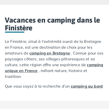
Camping Lacanau
Camping Soulac sur Mer
Camping Vendays-Montalivet
Camping Les Landes
Vacances en camping dans le
Camping Biscarrosse
Finistère
Camping Capbreton
Camping Hossegor
Le Finistère, situé à l'extrémité ouest de la Bretagne
Camping Messanges
en France, est une destination de choix pour les
Camping Moliets et Maa
amateurs de
camping en Bretagne
. Connue pour ses
Camping Sanguinet
paysages côtiers, ses villages pittoresques et sa
Camping Seignosse
culture, cette région offre une expérience de
camping
Camping Vieux Boucau les Bains
unique en France
, mêlant nature, histoire et
Camping Pyrénées Atlantiques
tradition.
Camping Bayonne
Camping Biarritz
Que vous soyez à la recherche d'un
camping au bord
Camping Bidart
de la mer
, d'aventures en plein air dans ses parcs
Camping Hendaye
naturels, ou d'une immersion dans le patrimoine
Camping Saint Jean de Luz
breton, le camping dans le Finistère promet des
Camping Basse-Normandie