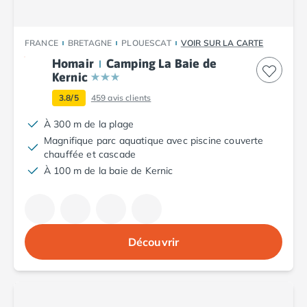
Camping Tarn
Camping Nord-Pas-de-Calais
Camping Pas-de-Calais
FRANCE
BRETAGNE
PLOUESCAT
VOIR SUR LA CARTE
Camping Berck
Homair
Camping La Baie de
Camping Boulogne-sur-Mer
Kernic
Camping Le Portel
3.8/5
459
avis clients
Camping Le Touquet
Camping Merlimont
À 300 m de la plage
Camping Pays de la Loire
Magnifique parc aquatique avec piscine couverte
Camping Loire-Atlantique
chauffée et cascade
Camping Guerande
À 100 m de la baie de Kernic
Camping La Baule-Escoublac
Camping La Turballe
Camping Nantes
Camping Pornic
Découvrir
Camping Pornichet
Camping Saint Nazaire
Camping Maine-et-Loire
Camping Saumur