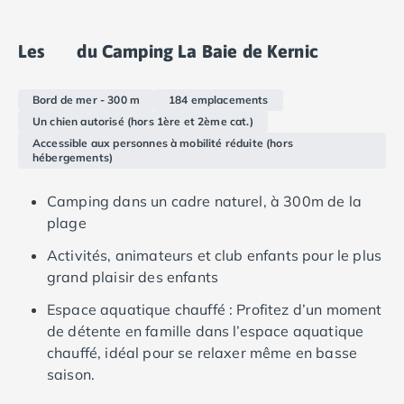
mobil-homes modernes et riches en équipements.
Camping Languedoc-Roussillon
Camping Aude
Les
du Camping La Baie de Kernic
Camping Gruissan
Camping Narbonne-Plage
Bord de mer - 300 m
184 emplacements
Camping Sigean
Un chien autorisé (hors 1ère et 2ème cat.)
Camping Gard
Accessible aux personnes à mobilité réduite (hors
Camping Aigues-Mortes
hébergements)
Camping Grau-du-Roi
Camping Nîmes
Camping dans un cadre naturel, à 300m de la
Camping Hérault
plage
Camping Agde
Activités, animateurs et club enfants pour le plus
Camping Béziers
grand plaisir des enfants
Camping La Grande Motte
Camping Marseillan-Plage
Espace aquatique chauffé : Profitez d’un moment
Camping Montpellier
de détente en famille dans l’espace aquatique
Camping Palavas-les-Flots
chauffé, idéal pour se relaxer même en basse
Camping Sète
saison.
Camping Valras-Plage