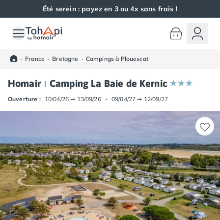
Été serein : payez en 3 ou 4x sans frais !
Toutes nos destinations
Camping France
·
France
·
Bretagne
·
Campings à Plouescat
Camping Alsace
Camping Bas-Rhin
Homair
Camping La Baie de Kernic
Camping Haut-Rhin
Camping Colmar
Ouverture :
10/04/26
➞
13/09/26
-
09/04/27
➞
12/09/27
Camping Mulhouse
Camping Munster
Camping Aquitaine
Camping Dordogne
Camping Carsac-Aillac
Camping Les Eyzies-de-Tayac-Sireuil
Camping Sarlat
Camping Gironde
Camping Bordeaux
Camping Carcans