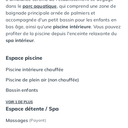
Camping Lot-et-Garonne
dans le
parc aquatique
, qui comprend une zone de
Camping Tarn
baignade principale ornée de palmiers et
Camping Nord-Pas-de-Calais
accompagnée d'un petit bassin pour les enfants en
Camping Pas-de-Calais
bas âge, ainsi qu'une
piscine intérieure
. Vous pouvez
Camping Berck
profiter de la piscine depuis l'enceinte relaxante du
Camping Boulogne-sur-Mer
spa intérieur
.
Camping Le Portel
Camping Le Touquet
Espace piscine
Camping Merlimont
Camping Pays de la Loire
Piscine intérieure chauffée
Camping Loire-Atlantique
Camping Guerande
Piscine de plein air (non chauffée)
Camping La Baule-Escoublac
Bassin enfants
Camping La Turballe
Camping Nantes
VOIR 1 DE PLUS
Camping Pornic
Espace détente / Spa
Camping Pornichet
Massages
(Payant)
Camping Saint Nazaire
Camping Maine-et-Loire