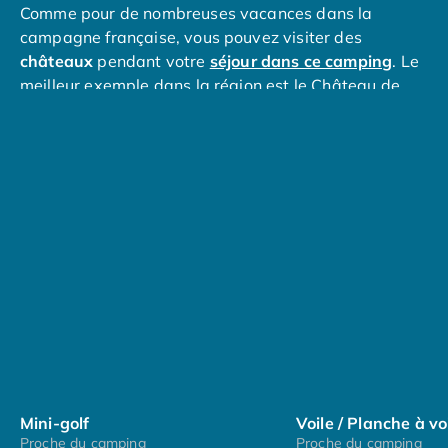
Comme pour de nombreuses vacances dans la
Camping en bord de mer Calvados
campagne française, vous pouvez visiter des
Camping en bord de mer Corse
châteaux
pendant votre
séjour dans ce camping
. Le
Camping en bord de mer Espagne
meilleur exemple dans la région est le Château de
Camping en bord de mer France
Kerjean, datant du 16ème siècle. De nombreux
Camping en bord de mer Gironde
visiteurs de la région font le trajet de 30 minutes en
Camping en bord de mer Italie
voiture jusqu'à
Roscoff
, une ville portuaire avec de
Camping en bord de mer Les Landes
charmantes maisons d'armateurs et quelques
Camping en bord de mer Portugal
attractions notables.
Camping en bord de mer Sardaigne
Camping en bord de mer Var
Camping Les Alpes
Camping Méditerranée
Camping Savoie
Camping Sud Ouest
Offres spéciales
Bons plans du moment
/promotions/
Avantages & autres promotions
Mini-golf
Voile / Planche à vo
Programme de fidélité
Proche du camping
Proche du camping