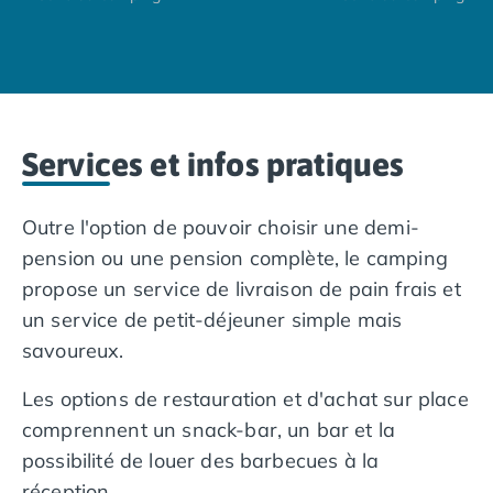
Nos petits prix 2026
Promos d'été 2026
Nos hébergements
Nos Mobils-Homes
/nos-hebergements/location-mobil-
Nos Tentes équipées
/nos-hebergements/location-tente
Nos Emplacements
/nos-hebergements/location-empla
Services et infos pratiques
La marque Tohapi by Homair
Vivez l'expérience
Qui sommes nous ?
Outre l'option de pouvoir choisir une demi-
Services et infos pratiques
pension ou une pension complète, le camping
Nos modes de paiement
propose un service de livraison de pain frais et
Paiement en plusieurs fois
un service de petit-déjeuner simple mais
Paiement en plusieurs fois - avec ONEY BANK
savoureux.
Notre programme de fidélité
Devenir propriétaire
Les options de restauration et d'achat sur place
Camping en Dordogne
comprennent un snack-bar, un bar et la
Camping avec terrain de tennis
Camping avec salle de sport
possibilité de louer des barbecues à la
réception.