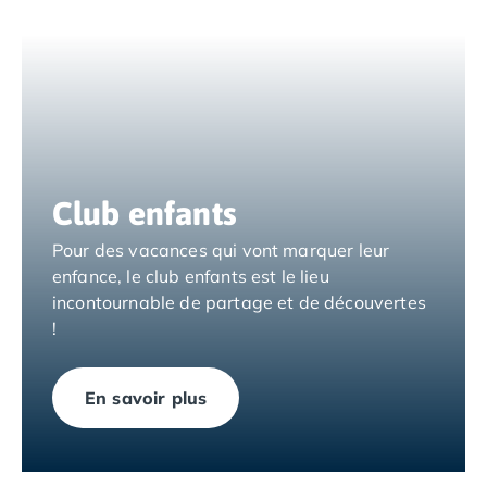
Camping Muravera
Camping Toscane
Camping Albinia
Camping Cecina
Camping Marina di Bibbona
Camping San Vincenzo
Camping Sarteano
Camping Vénétie
Club enfants
Camping Caorle
Pour des vacances qui vont marquer leur
Camping Cavallino
enfance, le club enfants est le lieu
Camping Lido di Jesolo
incontournable de partage et de découvertes
Camping Pacengo di Lazise
!
Camping Sottomarina di Chioggia
Camping Venise
Camping Portugal
En savoir plus
Camping Algarve
Camping Centre Portugal
Camping Lisbonne
Camping Nazaré