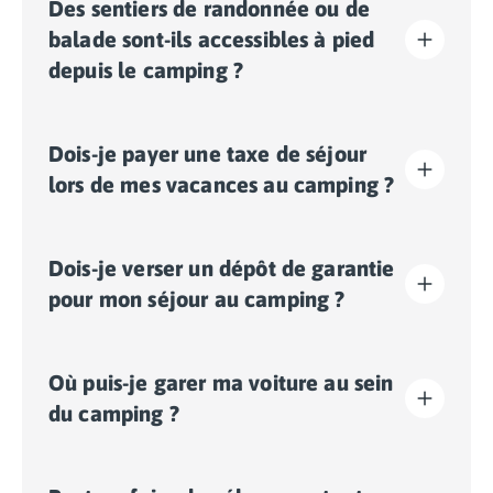
Des sentiers de randonnée ou de
balade sont-ils accessibles à pied
depuis le camping ?
Oui, des sentiers de balade ou de randonnée sont
Dois-je payer une taxe de séjour
accessibles directement à pied depuis la sortie du
camping. C’est l’idéal pour découvrir la nature
lors de mes vacances au camping ?
environnante en plein air et en toute simplicité, sans
avoir à prendre votre véhicule.
La taxe de séjour est établie dans presque tous les
Dois-je verser un dépôt de garantie
sites touristiques. Il vous faudra donc l’acquitter lors
de votre enregistrement en ligne ou une fois sur place.
pour mon séjour au camping ?
Oui, un dépôt de garantie vous sera demandé lors de
Où puis-je garer ma voiture au sein
votre enregistrement en ligne ou une fois sur place.
du camping ?
Sur le camping, un seul véhicule est autorisé, toute