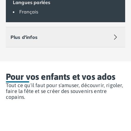
Camping Tarragone
Langues parlées
Camping Italie
Français
Camping Abruzzes
Camping Emilie Romagne
Camping Bologne
Camping Cesenatico
Plus d'infos
Camping Lido Di Spina
Camping Ravenne
Camping Riccione
Camping Rimini
Camping Frioul-Vénétie Julienne
Pour vos enfants et vos ados
Camping Latium
Tout ce qu'il faut pour s'amuser, découvrir, rigoler,
Camping Rome
faire la fête et se créer des souvenirs entre
Camping Lombardie
copains.
Camping Piémont
Camping Pouilles
Camping Gallipoli
Camping Sardaigne
Camping Alghero