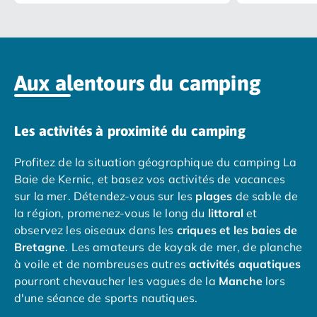
Camping avec piscine couverte
Camping avec spa, espace bien-être
Camping bord de mer
Camping Bord de Rivière
Aux alentours du camping
Camping en bord de lac
Camping Tohapi agréés VACAF
Par destination
Camping 4 étoiles Les Landes
Les activités à proximité du camping
Camping 5 étoiles Bretagne
Profitez de la situation géographique du camping La
Camping 5 étoiles Vendée
Baie de Kernic, et basez vos activités de vacances
Camping Atlantique
sur la mer. Détendez-vous sur les
plages
de sable de
Camping avec parc aquatique Ardèche
la région, promenez-vous le long du
littoral
et
Camping avec parc aquatique Bretagne
observez les oiseaux dans les
criques et les baies de
Camping avec parc aquatique Dordogne
Bretagne
. Les amateurs de kayak de mer, de planche
Camping avec parc aquatique Espagne
à voile et de nombreuses autres
activités aquatiques
Camping avec parc aquatique Les Landes
pourront chevaucher les vagues de la
Manche
lors
Camping avec piscine Annecy
d'une séance de sports nautiques.
Camping en bord de mer Aquitaine
Camping en bord de mer Bretagne