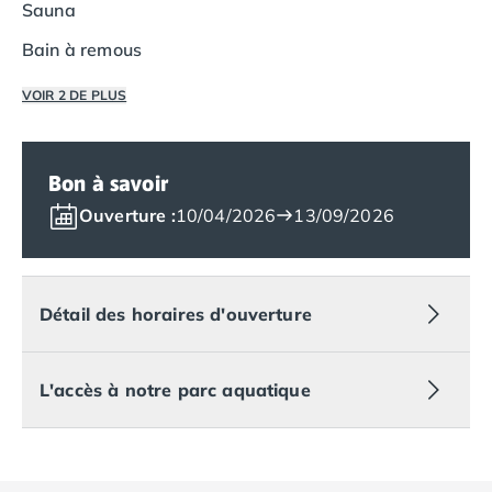
Sauna
Camping Saumur
Bain à remous
Camping Vendée
Camping Jard-sur-Mer
VOIR 2 DE PLUS
Camping La Roche-sur-Yon
Camping La-Tranche-sur-Mer
Camping Les Sables d'Olonne
Bon à savoir
Camping Noirmoutier
Camping Saint-Gilles-Croix-de-Vie
Ouverture :
10/04/2026
13/09/2026
Camping Saint-Hilaire-De-Riez
Camping Saint-Jean-De-Monts
Camping Picardie
Détail des horaires d'ouverture
Camping Aisne
Camping Poitou-Charentes
Camping Charente-Maritime
L'accès à notre parc aquatique
Camping Châtelaillon-Plage
Camping Fouras
Camping La Rochelle
Camping Les Mathes