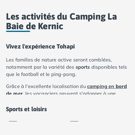
Camping Royan
Camping Saint-Georges-de-Didonne
Les activités du Camping La
Camping Saint-Palais-sur-Mer
Camping Provence-Alpes-Côte d'Azur
Baie de Kernic
Camping Alpes-de-Haute-Provence
Camping Castellane
Camping Gréoux les Bains
Vivez l'expérience Tohapi
Camping Alpes-Maritimes
Les familles de nature active seront comblées,
Camping Antibes
notamment par la variété des
sports
disponibles tels
Camping Cagnes-sur-Mer
que le football et le ping-pong.
Camping Nice
Camping Bouches du Rhône
Grâce à l'excellente localisation du
camping en
bord
Camping Aix-en-Provence
de mer
, les vacanciers peuvent s'adonner à une
Camping Arles
variété de
sports nautiques
ou se détendre sur le
Ping-
Camping Cassis
Pétanque
pong
sable de la plage.
Sports et loisirs
Camping La Ciotat
Inclus
Inclus
Camping La Roque-d'Anthéron
Les adultes peuvent se détendre pendant que les
Camping Marseille
enfants participent aux activités dans le
club pour
Camping Martigues
enfants du camping
.