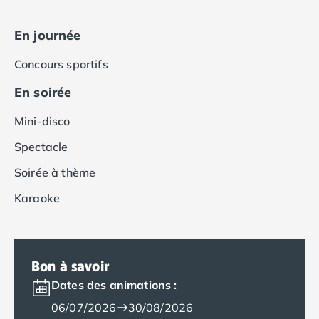
Camping Espagne
Camping Cantabria
En journée
Camping Catalogne
Concours sportifs
Camping Costa Brava
Camping Barcelone
En soirée
Camping Blanes
Camping Cadaques
Mini-disco
Camping Calonge
Spectacle
Camping Empuriabrava
Camping Lloret De Mar
Soirée à thème
Camping Palamos
Karaoke
Camping Pals
Camping Platja d'Aro
Camping Tossa de Mar
Camping Costa Dorada
Bon à savoir
Camping Cambrils
Dates des animations :
Camping Creixell
Camping Salou
06/07/2026
30/08/2026