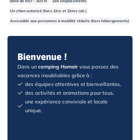
Bord de mer - 300 m
184 emplacements
Camping Basse-Normandie
Un chien autorisé (hors 1ère et 2ème cat.)
Camping Calvados
Accessible aux personnes à mobilité réduite (hors hébergements)
Camping Cabourg
Camping Caen
Camping Honfleur
Camping Houlgate
Camping Ouistreham
Bienvenue !
Camping Manche
Dans un
camping Homair
vous passez des
Camping Mont Saint Michel
Camping Bretagne
vacances inoubliables grâce à :
Camping Côtes d'Armor
des équipes attentives et bienveillantes,
Camping Erquy
des activités et animations pour tous,
Camping Saint-Cast-le-Guildo
une expérience conviviale et locale
Camping Finistère
unique.
Camping Benodet
Camping Brest
Camping Carantec
Camping Concarneau