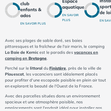
Inst
Espace
club
Camping Ardennes
sport
aquatique
enfants &
Camping Corse
de lo
ados
Camping Corse-du-Sud
EN SAVOIR
PLUS
EN SAV
Camping Bonifacio
EN SAVOIR PLUS
Camping Porto Vecchio
Camping Haute-Corse
Camping Ghisonaccia
Avec ses plages de sable doré, ses baies
Camping Saint-Florent
pittoresques et la fraîcheur de l'air marin, le camping
Camping Franche-Comté
La Baie
de Kernic
est le paradis des
vacances en
Camping Doubs
camping en
Bretagne
.
Camping Jura
Perché sur le
littoral
du
Finistère
, près de la ville de
Camping Clairvaux-les-Lacs
Plouescat
, les vacanciers sont idéalement placés
Camping Haute-Normandie
pour profiter d'une escapade paisible en plein air tout
Camping Eure
en explorant la beauté de l'Ouest de la France.
Camping Ile-de-France
Camping Essonne
Avec des parcelles situées dans un environnement
Camping Seine-et-Marne
spacieux et une atmosphère paisible, nos
Camping Val d'Oise
emplacements sont l'endroit idéal pour installer nos
Camping Val-de-Marne