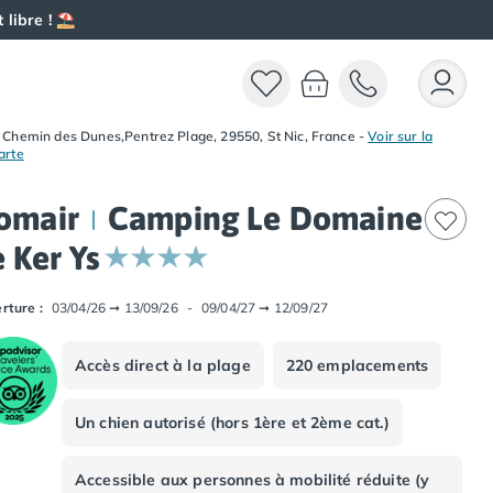
 libre ! ⛱️
 Chemin des Dunes,Pentrez Plage, 29550, St Nic, France
-
Voir sur la
arte
omair
Camping Le Domaine
 Ker Ys
rture :
03/04/26
➞
13/09/26
-
09/04/27
➞
12/09/27
Accès direct à la plage
220 emplacements
Un chien autorisé (hors 1ère et 2ème cat.)
Accessible aux personnes à mobilité réduite (y