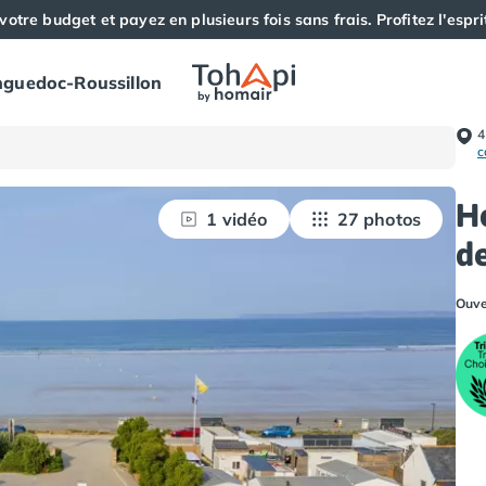
votre budget et payez en plusieurs fois sans frais. Profitez l'esprit
guedoc-Roussillon
4
c
H
1 vidéo
27 photos
de
Ouve