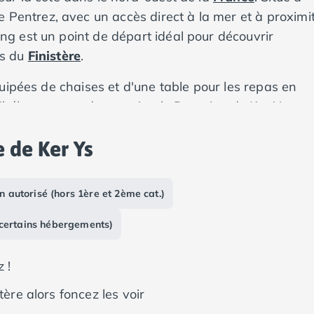
e Pentrez, avec un accès direct à la mer et à proximi
 est un point de départ idéal pour découvrir
es du
Finistère
.
uipées de chaises et d'une table pour les repas en
ns d'hébergement du camping le Domaine de Ker Ys vou
n de chez vous. Ajoutez à cela des emplacements inti
 de Ker Ys
 vous pourrez vous détendre et vous reposer pleinemen
n autorisé (hors 1ère et 2ème cat.)
 certains hébergements)
 !
tère alors foncez les voir