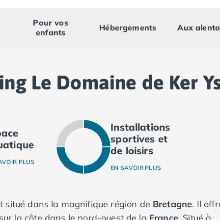
Pour vos
Hébergements
Aux alento
enfants
ing Le Domaine de Ker Y
Installations
pace
sportives et
uatique
de loisirs
AVOIR PLUS
EN SAVOIR PLUS
t situé dans la magnifique région de
Bretagne
. Il off
ur la côte dans le nord-ouest de la
France
. Situé à