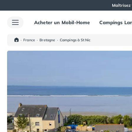
Maîtrisez 
Acheter un Mobil-Home
Campings Lan
Toutes nos destinations
Camping France
Camping Alsace
·
France
·
Bretagne
·
Campings à St Nic
Camping Bas-Rhin
Camping Haut-Rhin
Camping Colmar
Camping Mulhouse
Camping Munster
Camping Aquitaine
Camping Dordogne
Camping Carsac-Aillac
Camping Les Eyzies-de-Tayac-Sireuil
Camping Sarlat
Camping Gironde
Camping Bordeaux
Camping Carcans