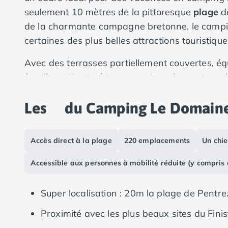
Camping Vias-Plage
seulement 10 mètres de la pittoresque
plage
d
Camping Pyrénées-Orientales
de la charmante campagne bretonne, le camping
Camping Argelès-sur-Mer
certaines des plus belles attractions touristiqu
Camping Canet-en-Roussillon
Camping Collioure
Avec des terrasses partiellement couvertes, éq
Camping Le Barcarès
famille, et des intérieurs spacieux, les optio
Camping Perpignan
donneront l'impression d'être à la maison, loi
Camping Saint-Cyprien
Les
du Camping Le Domaine
et paisibles, et vous obtiendrez un endroit où
Camping Limousin
Camping Corrèze
Camping Lorraine
Accès direct à la plage
220 emplacements
Un chie
Camping Vosges
Camping Midi-Pyrénées
Accessible aux personnes à mobilité réduite (y compris
Camping Aveyron
Camping Millau
Camping Nant
Super localisation : 20m la plage de Pentrez
Camping Saint-Amans-des-Cots
Proximité avec les plus beaux sites du Finis
Camping Gers
Camping Lot