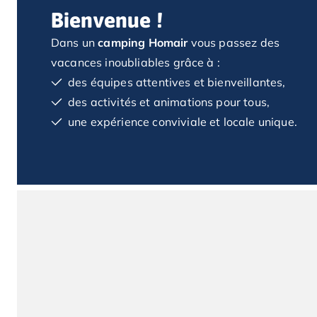
Camping Saint Jean de Luz
Bienvenue !
Camping Basse-Normandie
Camping Calvados
Dans un
camping Homair
vous passez des
Camping Cabourg
vacances inoubliables grâce à :
Camping Caen
des équipes attentives et bienveillantes,
Camping Honfleur
des activités et animations pour tous,
Camping Houlgate
une expérience conviviale et locale unique.
Camping Ouistreham
Camping Manche
Camping Mont Saint Michel
Camping Bretagne
Camping Côtes d'Armor
Camping Erquy
Camping Saint-Cast-le-Guildo
Camping Finistère
Camping Benodet
Camping Brest
Camping Carantec
Camping Concarneau