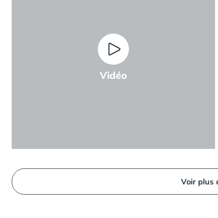
Camping Ardennes
Camping Corse
Camping Corse-du-Sud
Camping Bonifacio
Camping Porto Vecchio
Camping Haute-Corse
Vidéo
Camping Ghisonaccia
Camping Saint-Florent
Camping Franche-Comté
Camping Doubs
Camping Jura
Camping Clairvaux-les-Lacs
Camping Haute-Normandie
Camping Eure
Camping Ile-de-France
Voir plus
Camping Essonne
Camping Seine-et-Marne
Camping Val d'Oise