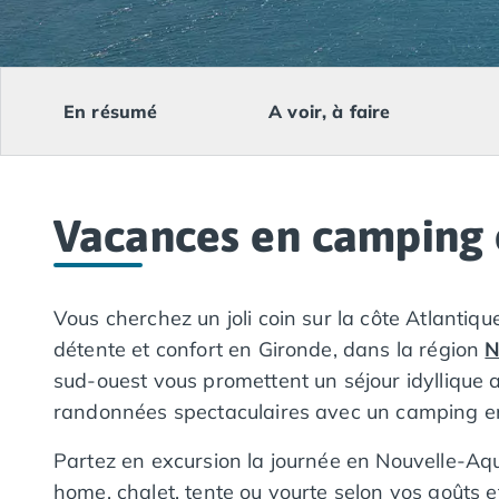
Camping Lacanau
Camping Soulac sur Mer
Camping Vendays-Montalivet
Camping Les Landes
En résumé
A voir, à faire
Camping Biscarrosse
Camping Capbreton
Camping Hossegor
Camping Messanges
Vacances en camping 
Camping Moliets et Maa
Camping Sanguinet
Camping Seignosse
Camping Vieux Boucau les Bains
Vous cherchez un joli coin sur la côte Atlanti
Camping Pyrénées Atlantiques
détente et confort en Gironde, dans la région
N
Camping Bayonne
sud-ouest vous promettent un séjour idyllique a
Camping Biarritz
randonnées spectaculaires avec un camping e
Camping Bidart
Camping Hendaye
Partez en excursion la journée en Nouvelle-Aqu
Camping Saint Jean de Luz
home, chalet, tente ou yourte selon vos goûts e
Camping Basse-Normandie