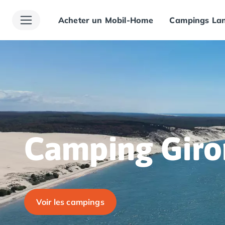
Acheter un Mobil-Home
Campings Lan
Toutes nos destinations
Camping France
Camping Alsace
Camping Bas-Rhin
Camping Haut-Rhin
Camping Colmar
Camping Mulhouse
Camping Munster
Camping Aquitaine
Camping Dordogne
Camping Gir
Camping Carsac-Aillac
Camping Les Eyzies-de-Tayac-Sireuil
Camping Sarlat
Camping Gironde
Camping Bordeaux
Voir les campings
Camping Carcans
Camping Hourtin