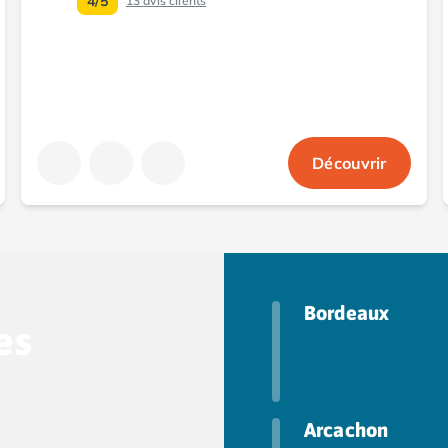
4/5
13
avis clients
Découvrir
Bordeaux
es
Arcachon