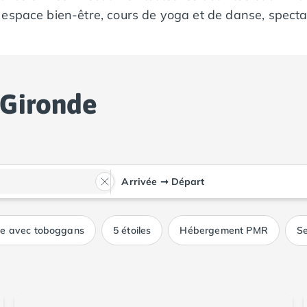
espace bien-être, cours de yoga et de danse, spectacl
es Tohapi sont à votre disposition pendant toutes vo
 en bord de mer !
 Gironde
Arrivée
➞
Départ
ue avec toboggans
5 étoiles
Hébergement PMR
Se