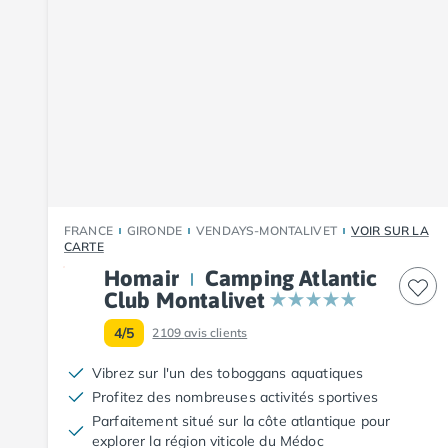
Camping Fouesnant
Camping Plouescat
Camping Quimper
Camping Roscoff
Camping Ille-et-Vilaine
Camping Cancale
Camping Dinard
Camping Saint-Malo
Camping Morbihan
Camping Auray
FRANCE
GIRONDE
VENDAYS-MONTALIVET
VOIR SUR LA
Camping Carnac
CARTE
Camping La Trinité sur Mer
Homair
Camping Atlantic
Camping Locmariaquer
Club Montalivet
Camping Penestin
4/5
2109
avis clients
Camping Quiberon
Camping Sarzeau
Vibrez sur l'un des toboggans aquatiques
Camping Vannes
Profitez des nombreuses activités sportives
Camping Champagne-Ardenne
Parfaitement situé sur la côte atlantique pour
Camping Ardennes
explorer la région viticole du Médoc