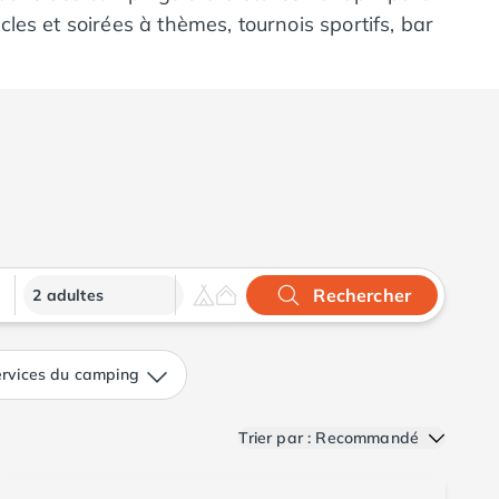
es et soirées à thèmes, tournois sportifs, bar
s vacances de rêve en Gironde. Offrez-vous le
Rechercher
2 adultes
rvices du camping
Trier par : Recommandé