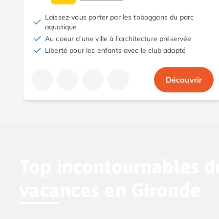
Camping Aude
Laissez-vous porter par les toboggans du parc
Camping Gruissan
aquatique
Camping Narbonne-Plage
Au coeur d'une ville à l'architecture préservée
Camping Sigean
Liberté pour les enfants avec le club adapté
Camping Gard
Camping Aigues-Mortes
Camping Grau-du-Roi
Découvrir
Camping Nîmes
Camping Hérault
Camping Agde
Camping Béziers
Camping La Grande Motte
Camping Marseillan-Plage
Top incontournables d
Camping Montpellier
Camping Palavas-les-Flots
vacances en Gironde
Camping Sète
Camping Valras-Plage
Camping Vias-Plage