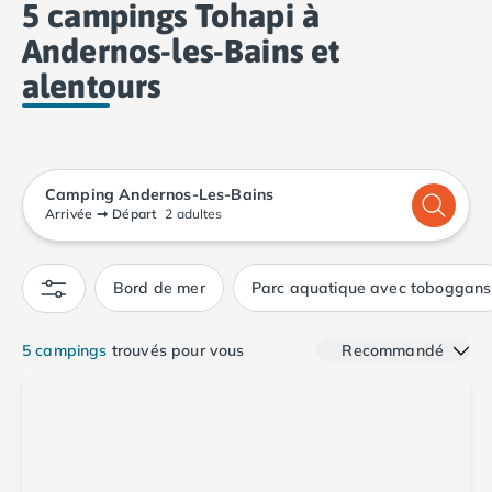
5 campings Tohapi à
Camping Calvados
Camping Cabourg
Andernos-les-Bains et
Camping Caen
alentours
Camping Honfleur
Camping Houlgate
Camping Ouistreham
Camping Manche
Camping Andernos-Les-Bains
Camping Mont Saint Michel
Arrivée
➞
Départ
2 adultes
Camping Bretagne
Camping Côtes d'Armor
Camping Erquy
Bord de mer
Parc aquatique avec toboggans
Camping Saint-Cast-le-Guildo
Camping Finistère
5 campings
trouvés pour vous
Recommandé
Camping Benodet
Camping Brest
Camping Carantec
Camping Concarneau
Camping Douarnenez
Camping Fouesnant