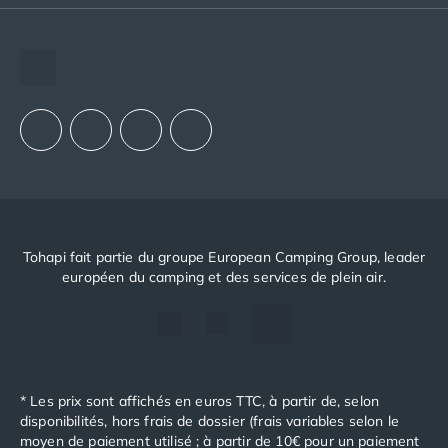
Camping avec spa, espace bien-être
The European Camping Group (ECG)
Camping bord de mer
Espace recrutement
Camping Bord de Rivière
Camping en bord de lac
Notre groupement d'achats (GAIN)
Camping Tohapi agréés VACAF
Notre politique RSE
Par destination
Camping 4 étoiles Les Landes
Camping 5 étoiles Bretagne
Camping 5 étoiles Vendée
Camping Atlantique
Camping avec parc aquatique Ardèche
Tohapi fait partie du groupe European Camping Group, leader
Camping avec parc aquatique Bretagne
européen du camping et des services de plein air.
Camping avec parc aquatique Dordogne
Camping avec parc aquatique Espagne
Camping avec parc aquatique Les Landes
Camping avec piscine Annecy
Camping en bord de mer Aquitaine
* Les prix sont affichés en euros TTC, à partir de, selon
Camping en bord de mer Bretagne
disponibilités, hors frais de dossier (frais variables selon le
Camping en bord de mer Calvados
moyen de paiement utilisé ; à partir de 10€ pour un paiement