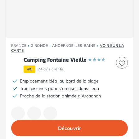
Camping Plouescat
Camping Quimper
Camping Roscoff
Camping Ille-et-Vilaine
Camping Cancale
Camping Dinard
FRANCE
GIRONDE
ANDERNOS-LES-BAINS
VOIR SUR LA
Camping Saint-Malo
CARTE
Camping Morbihan
Camping Fontaine Vieille
Camping Auray
4/5
74
avis clients
Camping Carnac
Camping La Trinité sur Mer
Emplacement idéal au bord de la plage
Camping Locmariaquer
Trois piscines pour s'amuser dans l'eau
Camping Penestin
Proche de la station animée d'Arcachon
Camping Quiberon
Camping Sarzeau
Camping Vannes
Camping Champagne-Ardenne
Découvrir
Camping Ardennes