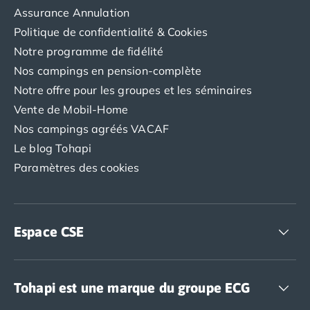
Assurance Annulation
Camping Luxembourg
Camping Slovénie
Politique de confidentialité & Cookies
Camping Allemagne
Notre programme de fidélité
Camping Bade-Wurtemberg
Nos campings en pension-complète
Camping Forêt Noire
Notre offre pour les groupes et les séminaires
Camping Bavière
Vente de Mobil-Home
Camping Rhénanie-Palatinat
Nos campings agréés VACAF
Camping Autriche
Camping Styrie
Le blog Tohapi
Idées séjours
Paramètres des cookies
Par thématique
Camping 4 étoiles
Camping 5 étoiles Tohapi
Camping avec chiens acceptés
Espace CSE
Camping avec parc aquatique
Camping avec piscine
Accédez à nos offres CSE
Camping avec piscine chauffée
Tohapi est une marque du groupe ECG
Camping avec piscine couverte