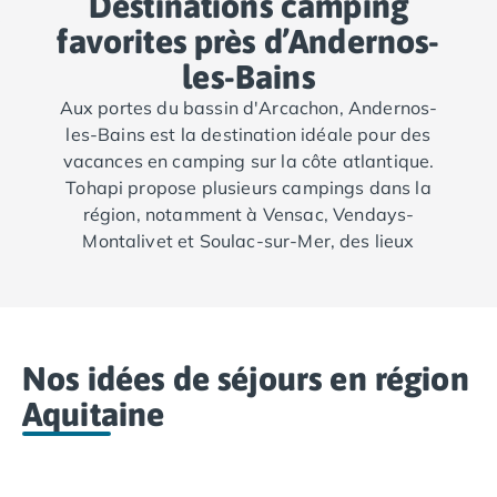
Destinations camping
Camping Fréjus
Camping Hyères les Palmiers
favorites près d’Andernos-
Camping Port Grimaud
les-Bains
Camping Saint-Aygulf
Aux portes du bassin d'Arcachon, Andernos-
Camping Saint-Mandrier-sur-Mer
les-Bains est la destination idéale pour des
Camping Saint-Tropez
vacances en camping sur la côte atlantique.
Camping Toulon
Tohapi propose plusieurs campings dans la
Camping Vaucluse
région, notamment à Vensac, Vendays-
Camping Avignon
Montalivet et Soulac-sur-Mer, des lieux
Camping Rhône-Alpes
parfaits pour profiter des plages sauvages et
Camping Ardèche
de la nature préservée du sud-ouest de la
Camping Ruoms
France.
Camping Vallon-Pont-d'Arc
Camping Drôme
Nos idées de séjours en région
Camping Haute-Savoie
Camping Annecy
Aquitaine
Camping Thonon-les-bains
Camping Isère
Camping Espagne