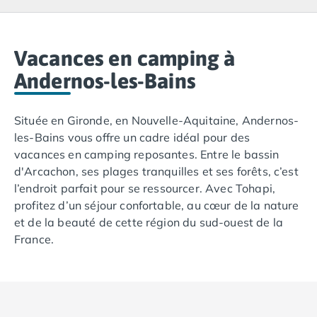
Camping Lacanau
Camping Soulac sur Mer
Camping Vendays-Montalivet
Camping Les Landes
Vacances en camping à
Camping Biscarrosse
Andernos-les-Bains
Camping Capbreton
Camping Hossegor
Située en Gironde, en Nouvelle-Aquitaine, Andernos-
Camping Messanges
les-Bains vous offre un cadre idéal pour des
Camping Moliets et Maa
vacances en camping reposantes. Entre le bassin
Camping Sanguinet
d'Arcachon, ses plages tranquilles et ses forêts, c’est
Camping Seignosse
l’endroit parfait pour se ressourcer. Avec Tohapi,
Camping Vieux Boucau les Bains
profitez d’un séjour confortable, au cœur de la nature
Camping Pyrénées Atlantiques
et de la beauté de cette région du sud-ouest de la
Camping Bayonne
France.
Camping Biarritz
Camping Bidart
Camping Hendaye
Camping Saint Jean de Luz
Camping Basse-Normandie