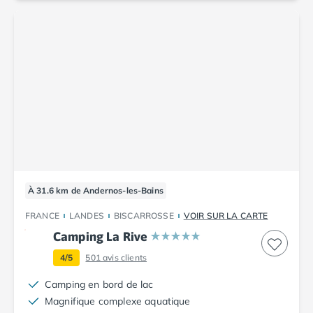
Camping Vendée
Camping Jard-sur-Mer
Camping La Roche-sur-Yon
Camping La-Tranche-sur-Mer
Camping Les Sables d'Olonne
Camping Noirmoutier
Camping Saint-Gilles-Croix-de-Vie
Camping Saint-Hilaire-De-Riez
Camping Saint-Jean-De-Monts
Camping Picardie
Camping Aisne
Camping Poitou-Charentes
À 31.6 km de Andernos-les-Bains
Camping Charente-Maritime
FRANCE
LANDES
BISCARROSSE
VOIR SUR LA CARTE
Camping Châtelaillon-Plage
Camping La Rive
Camping Fouras
Camping La Rochelle
4/5
501
avis clients
Camping Les Mathes
Camping en bord de lac
Camping Royan
Magnifique complexe aquatique
Camping Saint-Georges-de-Didonne