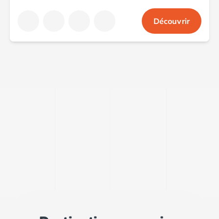
Camping Saint-Palais-sur-Mer
Camping Provence-Alpes-Côte d'Azur
Découvrir
Camping Alpes-de-Haute-Provence
Camping Castellane
Camping Gréoux les Bains
Camping Alpes-Maritimes
Camping Antibes
Camping Cagnes-sur-Mer
Camping Nice
Camping Bouches du Rhône
Camping Aix-en-Provence
Camping Arles
Camping Cassis
Camping La Ciotat
Camping La Roque-d'Anthéron
Camping Marseille
Camping Martigues
Camping Var