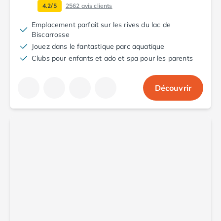
Camping Aude
4.2/5
2562
avis clients
Camping Gruissan
Emplacement parfait sur les rives du lac de
Camping Narbonne-Plage
Biscarrosse
Camping Sigean
Jouez dans le fantastique parc aquatique
Camping Gard
Clubs pour enfants et ado et spa pour les parents
Camping Aigues-Mortes
Camping Grau-du-Roi
Découvrir
Camping Nîmes
Camping Hérault
Camping Agde
Camping Béziers
Camping La Grande Motte
Camping Marseillan-Plage
Camping Montpellier
Camping Palavas-les-Flots
Camping Sète
Camping Valras-Plage
Camping Vias-Plage
Camping Pyrénées-Orientales