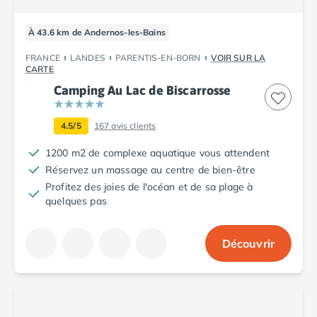
Camping Argelès-sur-Mer
Camping Canet-en-Roussillon
À 43.6 km de Andernos-les-Bains
Camping Collioure
FRANCE
LANDES
PARENTIS-EN-BORN
VOIR SUR LA
Camping Le Barcarès
CARTE
Camping Perpignan
Camping Au Lac de Biscarrosse
Camping Saint-Cyprien
Camping Limousin
4.5/5
167
avis clients
Camping Corrèze
Camping Lorraine
1200 m2 de complexe aquatique vous attendent
Camping Vosges
Réservez un massage au centre de bien-être
Camping Midi-Pyrénées
Profitez des joies de l'océan et de sa plage à
Camping Aveyron
quelques pas
Camping Millau
Camping Nant
Découvrir
Camping Saint-Amans-des-Cots
Camping Gers
Camping Lot
Camping Lot-et-Garonne