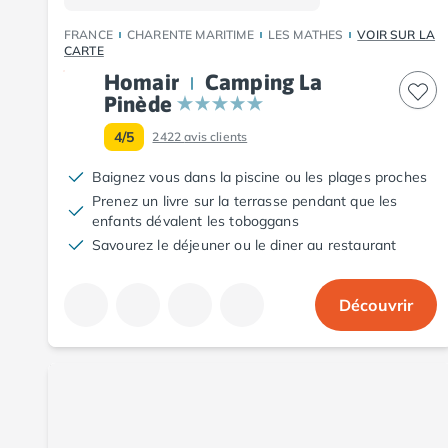
Camping Aude
FRANCE
CHARENTE MARITIME
LES MATHES
VOIR SUR LA
Camping Gruissan
CARTE
Camping Narbonne-Plage
Homair
Camping La
Camping Sigean
Pinède
Camping Gard
4/5
Camping Aigues-Mortes
2422
avis clients
Camping Grau-du-Roi
Baignez vous dans la piscine ou les plages proches
Camping Nîmes
Prenez un livre sur la terrasse pendant que les
Camping Hérault
enfants dévalent les toboggans
Camping Agde
Savourez le déjeuner ou le diner au restaurant
Camping Béziers
Camping La Grande Motte
Découvrir
Camping Marseillan-Plage
Camping Montpellier
Camping Palavas-les-Flots
Camping Sète
Camping Valras-Plage
Camping Vias-Plage