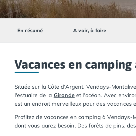
Camping Lacanau
Camping Soulac sur Mer
Camping Vendays-Montalivet
Camping Les Landes
En résumé
A voir, à faire
Camping Biscarrosse
Camping Capbreton
Camping Hossegor
Camping Messanges
Vacances en camping 
Camping Moliets et Maa
Camping Sanguinet
Camping Seignosse
Camping Vieux Boucau les Bains
Située sur la Côte d'Argent, Vendays-Montalivet 
Camping Pyrénées Atlantiques
l'estuaire de la
Gironde
et l'océan. Avec enviro
Camping Bayonne
est un endroit merveilleux pour des vacances 
Camping Biarritz
Camping Bidart
Profitez de vacances en camping à Vendays-Mon
Camping Hendaye
dont vous aurez besoin. Des forêts de pins, des
Camping Saint Jean de Luz
Camping Basse-Normandie