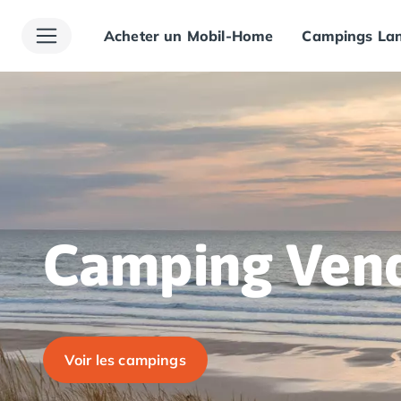
Acheter un Mobil-Home
Campings Lan
Toutes nos destinations
Camping France
Camping Alsace
Camping Bas-Rhin
Camping Haut-Rhin
Camping Colmar
Camping Mulhouse
Camping Munster
Camping Aquitaine
Camping Dordogne
Camping Vend
Camping Carsac-Aillac
Camping Les Eyzies-de-Tayac-Sireuil
Camping Sarlat
Camping Gironde
Camping Bordeaux
Voir les campings
Camping Carcans
Camping Hourtin