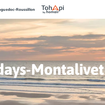
guedoc-Roussillon
ays-Montalivet