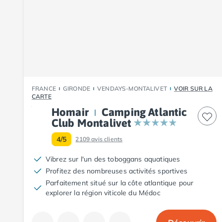
Camping Fouesnant
Camping Plouescat
Camping Quimper
Camping Roscoff
Camping Ille-et-Vilaine
Camping Cancale
Camping Dinard
Camping Saint-Malo
FRANCE
GIRONDE
VENDAYS-MONTALIVET
VOIR SUR LA
Camping Morbihan
CARTE
Camping Auray
Homair
Camping Atlantic
Camping Carnac
Club Montalivet
Camping La Trinité sur Mer
4/5
2109
avis clients
Camping Locmariaquer
Camping Penestin
Vibrez sur l'un des toboggans aquatiques
Camping Quiberon
Profitez des nombreuses activités sportives
Camping Sarzeau
Parfaitement situé sur la côte atlantique pour
Camping Vannes
explorer la région viticole du Médoc
Camping Champagne-Ardenne
Camping Ardennes