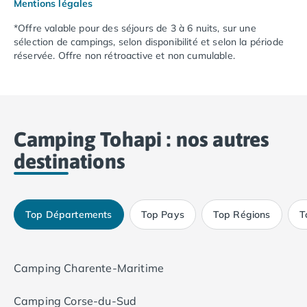
Camping Corse
Mentions légales
Camping Corse-du-Sud
*Offre valable pour des séjours de 3 à 6 nuits, sur une
Camping Bonifacio
sélection de campings, selon disponibilité et selon la période
Camping Porto Vecchio
réservée. Offre non rétroactive et non cumulable.
Camping Haute-Corse
Camping Ghisonaccia
Camping Saint-Florent
Camping Franche-Comté
Camping Doubs
Camping Tohapi : nos autres
Camping Jura
destinations
Camping Clairvaux-les-Lacs
Camping Haute-Normandie
Camping Eure
Top Départements
Top Pays
Top Régions
T
Camping Ile-de-France
Camping Essonne
Camping Seine-et-Marne
Camping Val d'Oise
Camping Charente-Maritime
Camping Val-de-Marne
Camping Languedoc-Roussillon
Camping Corse-du-Sud