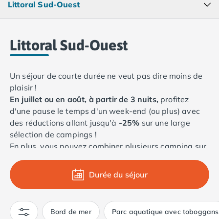
Camping Lacanau
Littoral Sud-Ouest
Camping Soulac sur Mer
Camping Vendays-Montalivet
Camping Les Landes
Littoral Sud-Ouest
Camping Biscarrosse
Camping Capbreton
Camping Hossegor
Un séjour de courte durée ne veut pas dire moins de
Camping Messanges
plaisir !
Camping Moliets et Maa
En juillet ou en août, à partir de 3 nuits,
profitez
Camping Sanguinet
d'une pause le temps d'un week-end (ou plus) avec
Camping Seignosse
des réductions allant jusqu'à
-25%
sur une large
Camping Vieux Boucau les Bains
sélection de campings !
Camping Pyrénées Atlantiques
En plus, vous pouvez combiner plusieurs camping sur
Camping Bayonne
votre trajet pour une aventure d'autant plus
Camping Biarritz
palpitante !
Durée du séjour
Camping Bidart
Camping Hendaye
Camping Saint Jean de Luz
Bord de mer
Parc aquatique avec toboggans
Camping Basse-Normandie