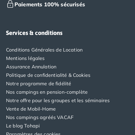
Camping Tarn
Paiements 100% sécurisés
Camping Nord-Pas-de-Calais
Camping Pas-de-Calais
Camping Berck
Camping Boulogne-sur-Mer
Services & conditions
Camping Le Portel
Camping Le Touquet
Conditions Générales de Location
Camping Merlimont
Mentions légales
Camping Pays de la Loire
Camping Loire-Atlantique
Assurance Annulation
Camping Guerande
Politique de confidentialité & Cookies
Camping La Baule-Escoublac
Notre programme de fidélité
Camping La Turballe
Nos campings en pension-complète
Camping Nantes
Notre offre pour les groupes et les séminaires
Camping Pornic
Vente de Mobil-Home
Camping Pornichet
Camping Saint Nazaire
Nos campings agréés VACAF
Camping Maine-et-Loire
Le blog Tohapi
Camping Saumur
Paramètres des cookies