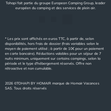
Tohapi fait partie du groupe European Camping Group, leader
Camping Saint-Palais-sur-Mer
européen du camping et des services de plein air.
Camping Provence-Alpes-Côte d'Azur
Camping Alpes-de-Haute-Provence
Camping Castellane
Camping Gréoux les Bains
Camping Alpes-Maritimes
* Les prix sont affichés en euros TTC, à partir de, selon
Camping Antibes
disponibilités, hors frais de dossier (frais variables selon le
Camping Cagnes-sur-Mer
moyen de paiement utilisé ; à partir de 10€ pour un paiement
Camping Nice
en carte bancaire). Réductions valables pour un séjour de 7
Camping Bouches du Rhône
nuits minimum, uniquement sur certains campings, selon la
période et le type d'hébergement réservés. Offre non
Camping Aix-en-Provence
rétroactive et non cumulable.
Camping Arles
Camping Cassis
Camping La Ciotat
2026 ©TOHAPI BY HOMAIR marque de Homair Vacances
Camping La Roque-d'Anthéron
SAS. Tous droits réservés
Camping Marseille
Camping Martigues
Camping Var