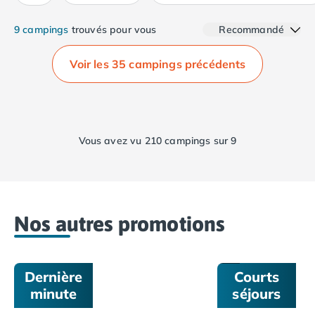
Camping Calvados
Camping Cabourg
9 campings
trouvés pour vous
Recommandé
Camping Caen
Camping Honfleur
Voir les 35 campings précédents
Camping Houlgate
Camping Ouistreham
Camping Manche
Camping Mont Saint Michel
Vous avez vu 210 campings sur 9
Camping Bretagne
Camping Côtes d'Armor
Camping Erquy
De
Camping Saint-Cast-le-Guildo
3
Camping Finistère
à
Nos autres promotions
6
Camping Benodet
nuits
Camping Brest
!
Camping Carantec
Dernière
Courts
Camping Concarneau
minute
séjours
Camping Douarnenez
Camping Fouesnant