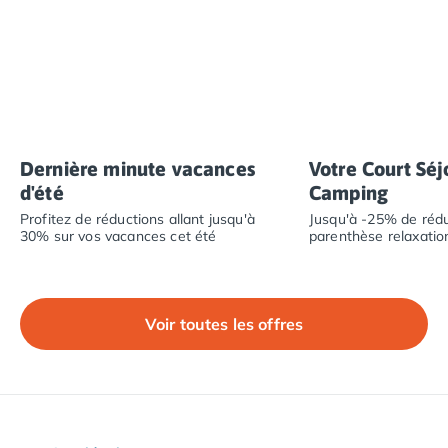
Camping Plouescat
Camping Quimper
Camping Roscoff
Camping Ille-et-Vilaine
Camping Cancale
Camping Dinard
Camping Saint-Malo
Dernière minute vacances
Votre Court Séj
Camping Morbihan
d'été
Camping
Camping Auray
Profitez de réductions allant jusqu'à
Jusqu'à -25% de rédu
Camping Carnac
30% sur vos vacances cet été
parenthèse relaxatio
Camping La Trinité sur Mer
Camping Locmariaquer
Camping Penestin
Voir toutes les offres
Camping Quiberon
Camping Sarzeau
Camping Vannes
Camping Champagne-Ardenne
Camping Ardennes